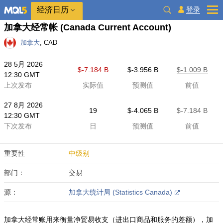
经济日历
登录
加拿大经常帐
(Canada Current Account)
加拿大
, CAD
28 5月 2026
$​-7.184 B
$​-3.956 B
$​-1.009 B
12:30 GMT
上次发布
实际值
预测值
前值
27 8月 2026
19
$​-4.065 B
$​-7.184 B
12:30 GMT
下次发布
日
预测值
前值
重要性
中级别
部门：
交易
源：
加拿大统计局 (Statistics Canada)
加拿大经常账用来衡量净贸易收支（进出口商品和服务的差额），加