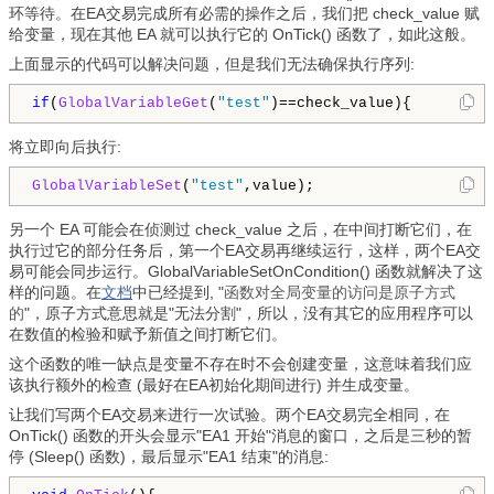
环等待。在EA交易完成所有必需的操作之后，我们把 check_value 赋
给变量，现在其他 EA 就可以执行它的 OnTick() 函数了，如此这般。
上面显示的代码可以解决问题，但是我们无法确保执行序列:
if
(
GlobalVariableGet
(
"test"
)==check_value){
将立即向后执行:
GlobalVariableSet
(
"test"
,value);
另一个 EA 可能会在侦测过 check_value 之后，在中间打断它们，在
执行过它的部分任务后，第一个EA交易再继续运行，这样，两个EA交
易可能会同步运行。GlobalVariableSetOnCondition() 函数就解决了这
样的问题。在
文档
中已经提到, "
函数对全局变量的访问是原子方式
的
"，原子方式意思就是"无法分割"，所以，没有其它的应用程序可以
在数值的检验和赋予新值之间打断它们。
这个函数的唯一缺点是变量不存在时不会创建变量，这意味着我们应
该执行额外的检查 (最好在EA初始化期间进行) 并生成变量。
让我们写两个EA交易来进行一次试验。两个EA交易完全相同，在
OnTick() 函数的开头会显示"EA1 开始"消息的窗口，之后是三秒的暂
停 (Sleep() 函数)，最后显示"EA1 结束"的消息: