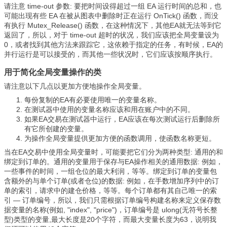
请注意 time-out 参数: 要把时间设得超过一组 EA 运行时间的总和，也
可能出现有些 EA 在被从图表中删除时正在运行 OnTick() 函数，而没
有执行 Mutex_Release() 函数，在这种情况下，其他EA就无法等到它
返回了，所以，对于 time-out 超时的状况，我们应该把全局变量设为
0，或者找到其他方法来跟踪它，这依赖于指定的任务，有时候，EA的
并行运行是可以接受的，而其他一些状况时，它们应该按顺序执行。
用于简化全局变量操作的类
请注意以下几点以更加方便地操作全局变量。
每份复制的EA有必要使用唯一的变量名称。
在测试器中使用的变量名称应该和用在账户中的不同。
如果EA交易在测试器中运行，EA应该在每次测试运行后删除所
有它所创建的变量。
为操作全局变量提供更加方便的函数调用，使函数名称更短。
当在EA交易中使用全局变量时，可能要把它们分为两种类型: 通用的和
绑定到订单的。通用的变量用于保存与EA操作相关的通用数据: 例如，
一些事件的时间，一组仓位的最大利润，等等。绑定到订单的变量包
含额外的与单个订单(或者仓位)的数据: 例如，在手数增加序列中的订
单的索引，请求中的建仓价格，等等。每个订单都有其自己唯一的索
引 — 订单编号，所以，我们只需根据订单编号构建名称来定义保存数
据变量的名称(例如, "index", "price")，订单编号是 ulong(无符号长整
型)类型的变量,最大长度是20个字符，而最大变量长度为63，说明我