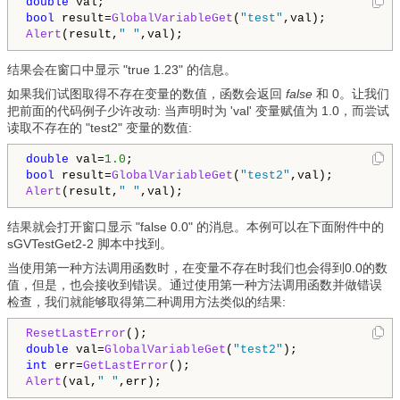
double
bool
 result=
GlobalVariableGet
(
"test"
Alert
(result,
" "
结果会在窗口中显示 "true 1.23" 的信息。
如果我们试图取得不存在变量的数值，函数会返回
false
和 0。让我们
把前面的代码例子少许改动: 当声明时为 'val' 变量赋值为 1.0，而尝试
读取不存在的 "test2" 变量的数值:
double
 val=
1.0
bool
 result=
GlobalVariableGet
(
"test2"
Alert
(result,
" "
结果就会打开窗口显示 "false 0.0" 的消息。本例可以在下面附件中的
sGVTestGet2-2 脚本中找到。
当使用第一种方法调用函数时，在变量不存在时我们也会得到0.0的数
值，但是，也会接收到错误。通过使用第一种方法调用函数并做错误
检查，我们就能够取得第二种调用方法类似的结果:
ResetLastError
double
 val=
GlobalVariableGet
(
"test2"
int
 err=
GetLastError
Alert
(val,
" "