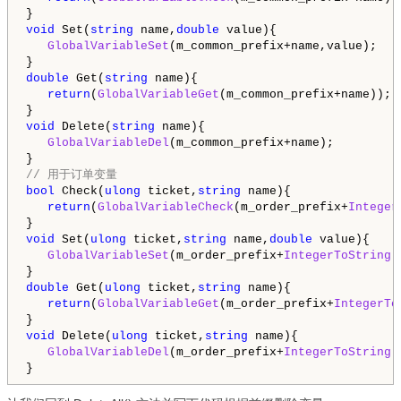
void
 Set(
string
 name,
double
 value){

GlobalVariableSet
(m_common_prefix+name,value);    
double
 Get(
string
 name){

return
(
GlobalVariableGet
(m_common_prefix+name));

void
 Delete(
string
 name){

GlobalVariableDel
(m_common_prefix+name); 

// 用于订单变量
bool
 Check(
ulong
 ticket,
string
 name){

return
(
GlobalVariableCheck
(m_order_prefix+
Integer
void
 Set(
ulong
 ticket,
string
 name,
double
 value){

GlobalVariableSet
(m_order_prefix+
IntegerToString
(
double
 Get(
ulong
 ticket,
string
 name){

return
(
GlobalVariableGet
(m_order_prefix+
IntegerTo
void
 Delete(
ulong
 ticket,
string
 name){

GlobalVariableDel
(m_order_prefix+
IntegerToString
(