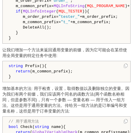
   m_order_prefix=
"order_"
;

   m_common_prefix=
MQLInfoString
(
MQL_PROGRAM_NAME
)+
"
if
(
MQLInfoInteger
(
MQL_TESTER
)){

      m_order_prefix=
"tester_"
+m_order_prefix;

      m_common_prefix=
"t_"
+m_common_prefix;

      DeleteAll();

   }         

让我们增加一个方法来返回通用变量的前缀，因为它可能会在某些使
用全局变量的特定任务中使用:
string
 Prefix(){

return
(m_common_prefix);

增加基本的方法: 用于检查，设置，取得数值以及删除独立的变量。因
为我们有两个前缀，我们应该两个同名的函数方法(两个函数名称相
同，但是参数不同)，只有一个参数 — 变量名称 — 用于传入一组方
法。这些是用于通用变量的方法。传给另一组方法的是订单编号和变
量名称，这些是用于订单变量的方法:
// 用于通用方法
bool
 Check(
string
 name){

return
(
GlobalVariableCheck
(m_common_prefix+name));