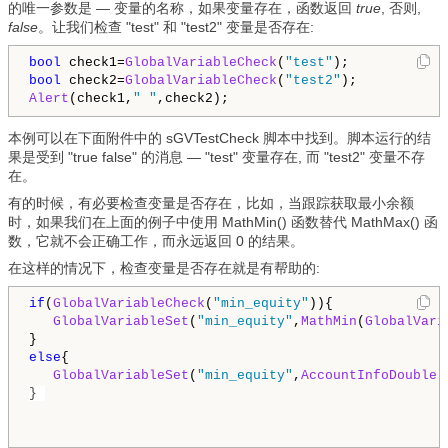
的唯一参数是 — 变量的名称，如果变量存在，函数返回
true
, 否则,
false
。让我们检查 "test" 和 "test2" 变量是否存在:
bool
 check1=
GlobalVariableCheck
(
"test"
bool
 check2=
GlobalVariableCheck
(
"test2"
Alert
(check1,
" "
本例可以在下面附件中的 sGVTestCheck 脚本中找到。脚本运行的结
果是受到 "true false" 的消息 — "test" 变量存在, 而 "test2" 变量不存
在。
有的时候，有必要检查变量是否存在，比如，当跟踪获取最小余额
时，如果我们在上面的例子中使用 MathMin() 函数替代 MathMax() 函
数，它就不会正确工作，而永远返回 0 的结果。
在这样的情况下，检查变量是否存在就是有帮助的:
if
(
GlobalVariableCheck
(
"min_equity"
)){

GlobalVariableSet
(
"min_equity"
,
MathMin
(
GlobalVari
else
{

GlobalVariableSet
(
"min_equity"
,
AccountInfoDouble
(
} 