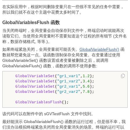
在实际应用中，根据时间删除变量只在一些很不常见的任务中需要，
所以我们就不在这个主题中花费太多时间了。
GlobalVariablesFlush 函数
当关闭终端时，全局变量会自动保存到文件中，终端启动时就能再次
读取它们。当使用全局变量时不需要知道这个过程的所有细节
(文件名
称，数据存储格式, 等等.)
。
如果终端紧急关闭，全局变量就可能丢失。
GlobalVariableFlush()
函
数就帮您避免这一点。该函数强制保存全局变量。在变量通过使用
GlobalVariableSet() 函数设置或者变量被删除之后，就调用
GlobalVariableFlush() 函数，函数的调用不使用参数:
GlobalVariableSet
(
"gr1_var1"
,
1.2
);

GlobalVariableSet
(
"gr1_var2"
,
3.4
);   

GlobalVariableSet
(
"gr2_var1"
,
5.6
);

GlobalVariableSet
(
"gr2_var2"
,
7.8
);   

GlobalVariablesFlush
该代码可以在附件中的 sGVTestFlush 文件中找到。
最好能演示 GlobalVariableFlush() 函数的运行过程，但是很不幸，我
们没办法模拟终端紧急关闭而全局变量消失的场景。终端的运行可以