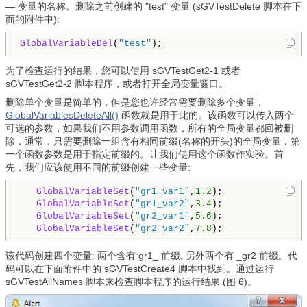
— 变量的名称。删除之前创建的 "test" 变量 (sGVTestDelete 脚本在下
面的附件中):
GlobalVariableDel
(
"test"
);
为了检查运行的结果，您可以使用 sGVTestGet2-1 或者
sGVTestGet2-2 脚本程序，或者打开全局变量窗口。
删除单个变量是简单的，但是您也许经常需要删除多个变量，
GlobalVariablesDeleteAll()
函数就是用于此的。该函数可以传入两个
可选的参数，如果我们不用参数调用函数，所有的全局变量都回被删
除，通常，只需要删除一组含有相同前缀(名称的开头)的全局变量，第
一个函数参数是用于指定前缀的。让我们使用这个函数作实验。首
先，我们应该使用不同的前缀创建一些变量:
GlobalVariableSet
(
"gr1_var1"
,
1.2
);

GlobalVariableSet
(
"gr1_var2"
,
3.4
);   

GlobalVariableSet
(
"gr2_var1"
,
5.6
);

GlobalVariableSet
(
"gr2_var2"
,
7.8
该代码创建四个变量: 两个含有 gr1_ 前缀, 另外两个有 _gr2 前缀。代
码可以在下面附件中的 sGVTestCreate4 脚本中找到。通过运行
sGVTestAllNames 脚本来检查脚本程序的运行结果 (图 6)。