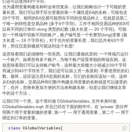
们还可以使用43个字符。
当为通用变量构建名称时会有些复杂，让我们粗略估计一下可能的变
量长度。我们可以用于区分变量的第一个属性是EA的名称，可能包含
20个字符。相同的EA交易可能用在不同的交易品种上，也就是说第二
个唯一的特性是交易品种 (多于4个字符)。工作于相同交易品种的EA可
以有不同的订单ID ulong 类型的幻数 (最大长度 — 20 个字符)。可能
在一个终端中切换不同的账户，账户编号是一个长整型(long)变量 (最
大长度 — 19 个字符长)，对于允许的变量长度，我们总共有63个字
符，而仅仅是前缀就可能达到这个长度!
这意味着我们必须牺牲一些东西。让我们遵循此原则: 一个终端只运行
一个账户。如果您有多个账户，为每个账户设置单独的终端实例。这
就意味着我们可以去掉账户标号，这样最大前缀大小就减少20个字符
而减少到43个字符长了。我们还可以加上另一条原则: 不要使用长的幻
数。最终，还应该注意EA交易的名称，它们的名称应该短一些。这样
从EA的名称，交易品种和幻数中构建全局变量的名称就是可以接受的
了，也许，您将有更加方便的方法来构建名称，但是让我们继续文章
中的这个方法，
让我们写一个类。这个类叫做 CGlobalVariables, 文件本身叫做
CGlobalVariables.mqh 并且已经在下面的附件中。在 'private' 部分声
明两个用于变量前缀的变量: 第一个 — 用于通用变量，第二个 — 用于
绑定到订单的变量。
class
 CGlobalVariables{
