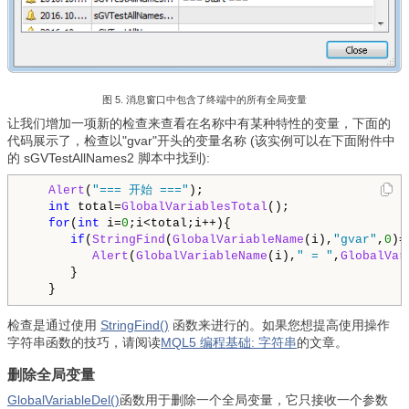
图 5. 消息窗口中包含了终端中的所有全局变量
让我们增加一项新的检查来查看在名称中有某种特性的变量，下面的
代码展示了，检查以"gvar"开头的变量名称 (
该实例可以在下面附件中
的 sGVTestAllNames2 脚本中找到)
:
Alert
(
"=== 开始 ==="
);

int
 total=
GlobalVariablesTotal
();

for
(
int
 i=
0
;i<total;i++){

if
(
StringFind
(
GlobalVariableName
(i),
"gvar"
,
0
)=
Alert
(
GlobalVariableName
(i),
" = "
,
GlobalVar
      }

检查是通过使用
StringFind()
函数来进行的。如果您想提高使用操作
字符串函数的技巧，请阅读
MQL5 编程基础: 字符串
的文章。
删除全局变量
GlobalVariableDel()
函数用于删除一个全局变量，它只接收一个参数