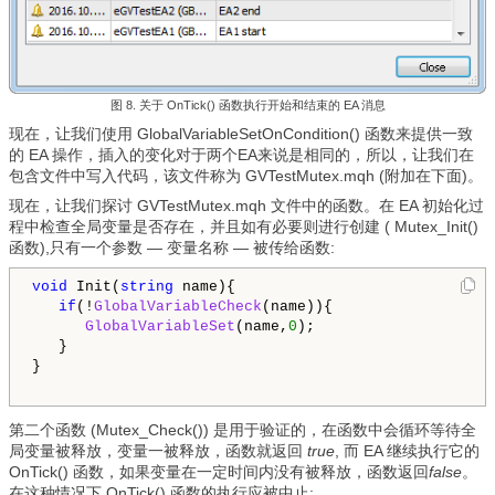
图 8. 关于 OnTick() 函数执行开始和结束的 EA 消息
现在，让我们使用 GlobalVariableSetOnCondition() 函数来提供一致
的 EA 操作，插入的变化对于两个EA来说是相同的，所以，让我们在
包含文件中写入代码，该文件称为 GVTestMutex.mqh (附加在下面)。
现在，让我们探讨 GVTestMutex.mqh 文件中的函数。在 EA 初始化过
程中检查全局变量是否存在，并且如有必要则进行创建 ( Mutex_Init()
函数),只有一个参数 — 变量名称 — 被传给函数:
void
 Init(
string
 name){

if
(!
GlobalVariableCheck
(name)){

GlobalVariableSet
(name,
0
);

   }

}

第二个函数 (Mutex_Check()) 是用于验证的，在函数中会循环等待全
局变量被释放，变量一被释放，函数就返回
true
, 而 EA 继续执行它的
OnTick() 函数，如果变量在一定时间内没有被释放，函数返回
false
。
在这种情况下 OnTick() 函数的执行应被中止: