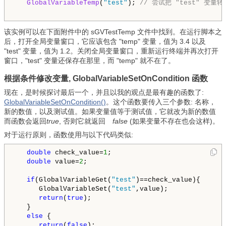
GlobalVariableTemp
(
"test"
); 
// 尝试把 "test" 变量
该实例可以在下面附件中的 sGVTestTemp 文件中找到。在运行脚本之
后，打开全局变量窗口，它应该包含 "temp" 变量，值为 3.4 以及
"test" 变量，值为 1.2。关闭全局变量窗口，重新运行终端并再次打开
窗口，"test" 变量还保存在那里，而 "temp" 就不在了。
根据条件修改变量, GlobalVariableSetOnCondition 函数
现在，是时候探讨最后一个，并且以我的观点是最有趣的函数了:
GlobalVariableSetOnCondition()
。这个函数要传入三个参数: 名称，
新的数值，以及测试值。如果变量值等于测试值，它就改为新的数值
而函数会返回
true
, 否则它就返回
false
(如果变量不存在也会这样)。
对于运行原则，函数使用与以下代码类似:
double
 check_value=
1
;

double
 value=
2
;

if
(GlobalVariableGet(
"test"
)==check_value){

      GlobalVariableSet(
"test"
,value);

return
(
true
);

   }

else
 {

return
(
false
);
