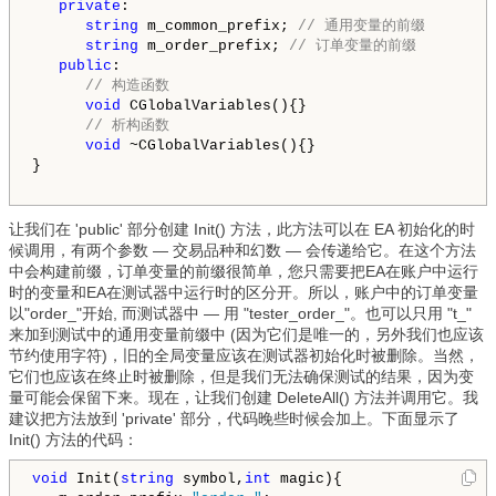
private
:

string
 m_common_prefix; 
// 通用变量的前缀
string
 m_order_prefix; 
// 订单变量的前缀
public
:

// 构造函数
void
 CGlobalVariables(){}

// 析构函数
void
 ~CGlobalVariables(){}

}

让我们在 'public' 部分创建 Init() 方法，此方法可以在 EA 初始化的时
候调用，有两个参数 — 交易品种和幻数 — 会传递给它。在这个方法
中会构建前缀，订单变量的前缀很简单，您只需要把EA在账户中运行
时的变量和EA在测试器中运行时的区分开。所以，账户中的订单变量
以"order_"开始, 而测试器中 — 用 "tester_order_"。也可以只用 "t_"
来加到测试中的通用变量前缀中 (因为它们是唯一的，另外我们也应该
节约使用字符)，旧的全局变量应该在测试器初始化时被删除。当然，
它们也应该在终止时被删除，但是我们无法确保测试的结果，因为变
量可能会保留下来。现在，让我们创建 DeleteAll() 方法并调用它。我
建议把方法放到 'private' 部分，代码晚些时候会加上。下面显示了
Init() 方法的代码：
void
 Init(
string
 symbol,
int
 magic){
