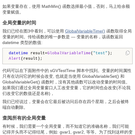
如果变量存在，使用 MathMin() 函数选择最小值，否则，马上给余额
变量赋值。
全局变量的时间
我们已经在图3中看到，可以使用
GlobalVariableTime()
函数取得全局
变量的时间。传给函数的唯一参数是 — 变量的名称，该函数返回
datetime 类型的数值:
datetime
 result=
GlobalVariableTime
(
"test"
Alert
代码可以在下面附件中的 sGVTestTime 脚本中找到。变量的时间属性
只有在访问它的时候会改变, 也就是当使用 GlobalVariableSet() 和
GlobalVariableGet() 函数时，没有其他函数可以改动变量的时间值。
如果我们通过全局变量窗口人工改变变量，它的时间也会改变(不论我
们改变它的数值还是名称)，
我们已经说过，变量会在它最后被访问后存在四个星期，之后会被终
端自动删除。
查阅所有的全局变量
有时候，我们需要一个全局变量，而不知道它的准确名称，我们可能
记得开头而不记得结尾，例如: gvar1, gvar2, 等等。为了找到这样的变