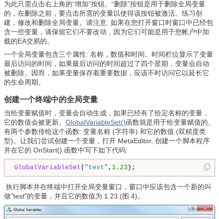
为此只需点击右上角的“增加”按钮。“删除”按钮是用于删除全局变量
的，在删除之前，要点击所需的变量以使得该按钮被激活。练习创
建，修改和删除全局变量。请注意: 如果在您打开窗口时窗口中已经包
含一些变量，请保留它们不要改动，因为它们可能是用于您帐户中加
载的EA交易的。
一个全局变量包含三个属性: 名称，数值和时间。时间栏位显示了变量
最后访问的时间，如果最后访问的时间超过了四个星期，变量会自动
被删除。因而，如果变量保存着重要数据，应该不时访问它以延长它
的生命周期。
创建一个终端中的全局变量
当给变量赋值时，变量会自动生成，如果已经有了给定名称的变量，
它的数值会被更新。
GlobalVariableSet()
函数就是用于给变量赋值的。
有两个参数传给这个函数: 变量名称 (字符串) 和它的数值 (双精度类
型)。让我们尝试创建一个变量，打开 MetaEditor, 创建一个脚本程序
并在它的 OnStart() 函数中写下如下代码:
GlobalVariableSet
(
"test"
,
1.23
);
执行脚本并在终端中打开全局变量窗口，窗口中应该包含一个新的叫
做"test"的变量，并且它的数值为 1.23 (图 4)。