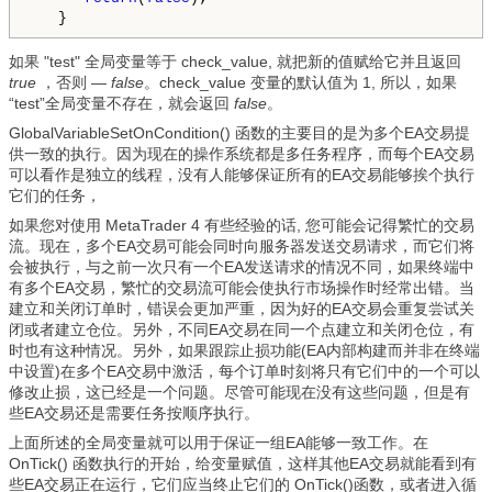
如果 "test" 全局变量等于 check_value, 就把新的值赋给它并且返回
true
，否则 —
false
。check_value 变量的默认值为 1, 所以，如果
“test”全局变量不存在，就会返回
false
。
GlobalVariableSetOnCondition() 函数的主要目的是为多个EA交易提
供一致的执行。因为现在的操作系统都是多任务程序，而每个EA交易
可以看作是独立的线程，没有人能够保证所有的EA交易能够挨个执行
它们的任务，
如果您对使用 MetaTrader 4 有些经验的话, 您可能会记得繁忙的交易
流。现在，多个EA交易可能会同时向服务器发送交易请求，而它们将
会被执行，与之前一次只有一个EA发送请求的情况不同，如果终端中
有多个EA交易，繁忙的交易流可能会使执行市场操作时经常出错。当
建立和关闭订单时，错误会更加严重，因为好的EA交易会重复尝试关
闭或者建立仓位。另外，不同EA交易在同一个点建立和关闭仓位，有
时也有这种情况。另外，如果跟踪止损功能(EA内部构建而并非在终端
中设置)在多个EA交易中激活，每个订单时刻将只有它们中的一个可以
修改止损，这已经是一个问题。尽管可能现在没有这些问题，但是有
些EA交易还是需要任务按顺序执行。
上面所述的全局变量就可以用于保证一组EA能够一致工作。在
OnTick() 函数执行的开始，给变量赋值，这样其他EA交易就能看到有
些EA交易正在运行，它们应当终止它们的 OnTick()函数，或者进入循