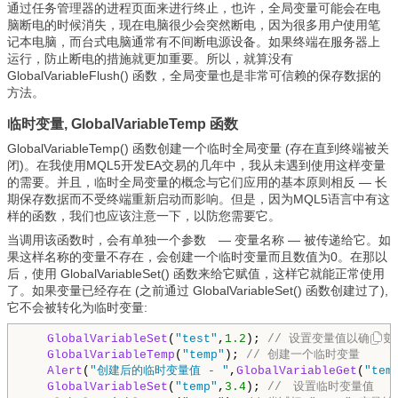
通过任务管理器的进程页面来进行终止，也许，全局变量可能会在电
脑断电的时候消失，现在电脑很少会突然断电，因为很多用户使用笔
记本电脑，而台式电脑通常有不间断电源设备。如果终端在服务器上
运行，防止断电的措施就更加重要。所以，就算没有
GlobalVariableFlush() 函数，全局变量也是非常可信赖的保存数据的
方法。
临时变量, GlobalVariableTemp 函数
GlobalVariableTemp() 函数创建一个临时全局变量 (存在直到终端被关
闭)。在我使用MQL5开发EA交易的几年中，我从未遇到使用这样变量
的需要。并且，临时全局变量的概念与它们应用的基本原则相反 — 长
期保存数据而不受终端重新启动而影响。但是，因为MQL5语言中有这
样的函数，我们也应该注意一下，以防您需要它。
当调用该函数时，会有单独一个参数 — 变量名称 — 被传递给它。如
果这样名称的变量不存在，会创建一个临时变量而且数值为0。在那以
后，使用 GlobalVariableSet() 函数来给它赋值，这样它就能正常使用
了。如果变量已经存在 (之前通过 GlobalVariableSet() 函数创建过了),
它不会被转化为临时变量:
GlobalVariableSet
(
"test"
,
1.2
); 
// 设置变量值以确保变
GlobalVariableTemp
(
"temp"
); 
// 创建一个临时变量
Alert
(
"创建后的临时变量值 - "
,
GlobalVariableGet
(
"tem
GlobalVariableSet
(
"temp"
,
3.4
); 
//　设置临时变量值