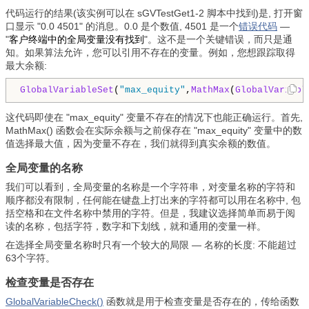
代码运行的结果(该实例可以在 sGVTestGet1-2 脚本中找到)是, 打开窗
口显示 "0.0 4501" 的消息。0.0 是个数值, 4501 是一个
错误代码
—
"
客户终端中的全局变量没有找到
"。这不是一个关键错误，而只是通
知。如果算法允许，您可以引用不存在的变量。例如，您想跟踪取得
最大余额:
GlobalVariableSet
(
"max_equity"
,
MathMax
(
GlobalVariabl
这代码即使在 "max_equity" 变量不存在的情况下也能正确运行。首先,
MathMax() 函数会在实际余额与之前保存在 "max_equity" 变量中的数
值选择最大值，因为变量不存在，我们就得到真实余额的数值。
全局变量的名称
我们可以看到，全局变量的名称是一个字符串，对变量名称的字符和
顺序都没有限制，任何能在键盘上打出来的字符都可以用在名称中, 包
括空格和在文件名称中禁用的字符。但是，我建议选择简单而易于阅
读的名称，包括字符，数字和下划线，就和通用的变量一样。
在选择全局变量名称时只有一个较大的局限 — 名称的长度: 不能超过
63个字符。
检查变量是否存在
GlobalVariableCheck()
函数就是用于检查变量是否存在的，传给函数