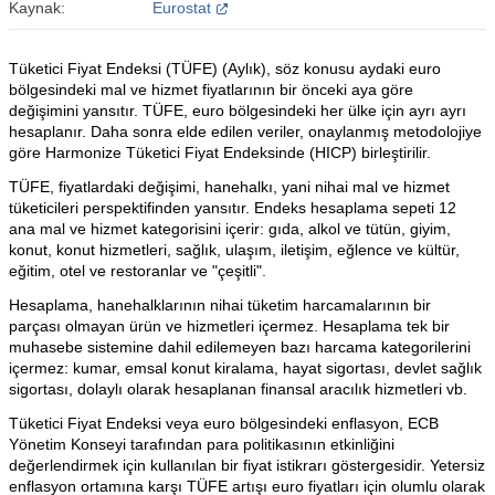
Kaynak:
Eurostat
Tüketici Fiyat Endeksi (TÜFE) (Aylık), söz konusu aydaki euro
bölgesindeki mal ve hizmet fiyatlarının bir önceki aya göre
değişimini yansıtır. TÜFE, euro bölgesindeki her ülke için ayrı ayrı
hesaplanır. Daha sonra elde edilen veriler, onaylanmış metodolojiye
göre Harmonize Tüketici Fiyat Endeksinde (HICP) birleştirilir.
TÜFE, fiyatlardaki değişimi, hanehalkı, yani nihai mal ve hizmet
tüketicileri perspektifinden yansıtır. Endeks hesaplama sepeti 12
ana mal ve hizmet kategorisini içerir: gıda, alkol ve tütün, giyim,
konut, konut hizmetleri, sağlık, ulaşım, iletişim, eğlence ve kültür,
eğitim, otel ve restoranlar ve "çeşitli".
Hesaplama, hanehalklarının nihai tüketim harcamalarının bir
parçası olmayan ürün ve hizmetleri içermez. Hesaplama tek bir
muhasebe sistemine dahil edilemeyen bazı harcama kategorilerini
içermez: kumar, emsal konut kiralama, hayat sigortası, devlet sağlık
sigortası, dolaylı olarak hesaplanan finansal aracılık hizmetleri vb.
Tüketici Fiyat Endeksi veya euro bölgesindeki enflasyon, ECB
Yönetim Konseyi tarafından para politikasının etkinliğini
değerlendirmek için kullanılan bir fiyat istikrarı göstergesidir. Yetersiz
enflasyon ortamına karşı TÜFE artışı euro fiyatları için olumlu olarak