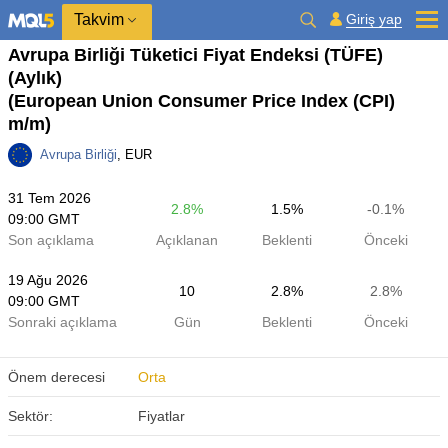
Takvim
Giriş yap
Avrupa Birliği Tüketici Fiyat Endeksi (TÜFE)
(Aylık)
(European Union Consumer Price Index (CPI)
m/m)
Avrupa Birliği
, EUR
31 Tem 2026
2.8%
1.5%
-0.1%
09:00 GMT
Son açıklama
Açıklanan
Beklenti
Önceki
19 Ağu 2026
10
2.8%
2.8%
09:00 GMT
Sonraki açıklama
Gün
Beklenti
Önceki
Önem derecesi
Orta
Sektör:
Fiyatlar