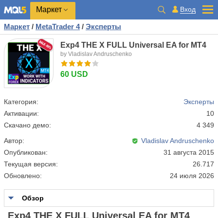
Маркет
Вход
Маркет
/
MetaTrader 4
/
Эксперты
Exp4 THE X FULL Universal EA for MT4
by Vladislav Andruschenko
60 USD
Категория:
Эксперты
Активации:
10
Скачано демо:
4 349
Автор:
Vladislav Andruschenko
Опубликован:
31 августа 2015
Текущая версия:
26.717
Обновлено:
24 июля 2026
Обзор
Exp4 THE X FULL Universal EA for MT4