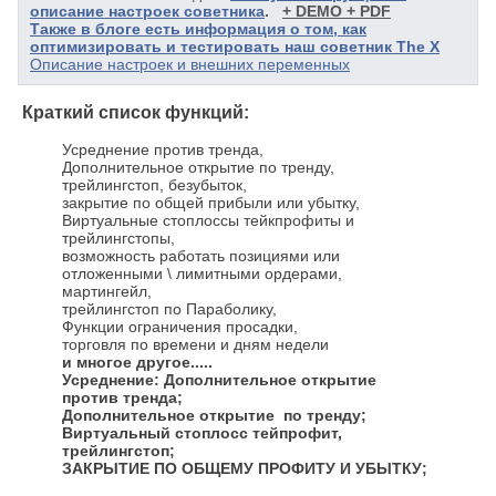
описание настроек советника
.
+ DEMO + PDF
Также в блоге есть информация о том, как
оптимизировать и тестировать наш советник The X
Описание настроек и внешних переменных
Краткий список функций:
Усреднение против тренда,
Дополнительное открытие по тренду,
трейлингстоп, безубыток,
закрытие по общей прибыли или убытку,
Виртуальные стоплоссы тейкпрофиты и
трейлингстопы,
возможность работать позициями или
отложенными \ лимитными ордерами,
мартингейл,
трейлингстоп по Параболику,
Функции ограничения просадки,
торговля по времени и дням недели
и многое другое.....
Усреднение: Дополнительное открытие
против тренда;
Дополнительное открытие по тренду;
Виртуальный стоплосс тейпрофит,
трейлингстоп;
ЗАКРЫТИЕ ПО ОБЩЕМУ ПРОФИТУ И УБЫТКУ;