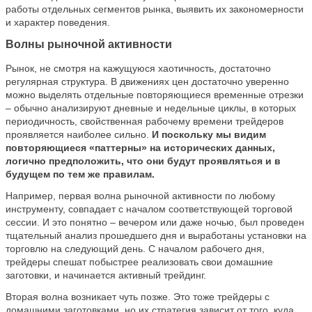
работы отдельных сегментов рынка, выявить их закономерности
и характер поведения.
Волны рыночной активности
Рынок, не смотря на кажущуюся хаотичность, достаточно
регулярная структура. В движениях цен достаточно уверенно
можно выделять отдельные повторяющиеся временные отрезки
– обычно анализируют дневные и недельные циклы, в которых
периодичность, свойственная рабочему времени трейдеров
проявляется наиболее сильно.
И поскольку мы видим
повторяющиеся «паттерны» на исторических данных,
логично предположить, что они будут проявляться и в
будущем по тем же правилам.
Например, первая волна рыночной активности по любому
инструменту, совпадает с началом соответствующей торговой
сессии. И это понятно – вечером или даже ночью, был проведен
тщательный анализ прошедшего дня и выработаны установки на
торговлю на следующий день. С началом рабочего дня,
трейдеры спешат побыстрее реализовать свои домашние
заготовки, и начинается активный трейдинг.
Вторая волна возникает чуть позже. Это тоже трейдеры с
домашними заготовками, но их стратегия зависит от того, куда