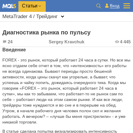
Вход
Статьи
MetaTrader 4 / Трейдинг
Диагностика рынка по пульсу
24
Sergey Kravchuk
4 445
Введение
FOREX - это рынок, который работает 24 часа в сутки. Но все мы
ясно отдаем себе отчет в том, что «интенсивность» его работы
не всегда одинакова. Бывают периоды просто бешеной
активности, когда цены скачут как угорелые, а бывает, что
успеешь и чайку попить, дожидаясь очередного тика. Когда мы
говорим «FOREX – это рынок, который работает 24 часа в
сутки», мы как то забываем, что работает-то не рынок сам по
себе – работают люди на этом самом рынке. И как все люди,
трейдеры тоже нуждаются и во сне и в перерыве на обед.
Утром, в начале рабочего дня человек полон сил и желания
работать. А вечером? – «лучше бы меня пристрелили» - и уже
никакой торговли.
В статье сделана попытка визуализировать интенсивность