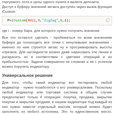
торгуемого лота и цены одного пункта в валюте депозита.
Доступ к буферу значений зигзага доступен через вызов функции
iCustom
:
P=
iCustom
(
NULL
,
0
,
"ZigZag"
,
0
,i); 
где
i
- номер бара, для которого нужно получить значение.
Все что остается сделать - пробежаться по всем значениям
буфера да понаходить все точки с ненулевыми значениями -
именно по ним строится зигзаг, ну и просуммировать высоты
отрезков. Для наглядности можно даже нарисовать эти линии и
раскрасить их в соответствии с цветами операций и их
прибыльностью. Задача совершенно не сложная и ее с успехом
можно поручить индикатору.
Универсальное решение
Для того, чтобы такой индикатор мог тестировать любой
индикатор - нужно позаботится о его универсализме. Поскольку
любой индикатор или торговая система в общем случае
предполагает только 4 операции: покупка, продажа, закрытие
покупки и закрытие продажи, в нашем индикаторе под каждый из
них нужно завести отдельный массив, который можно будет
заполнять из любого источника. Это то единственное место,