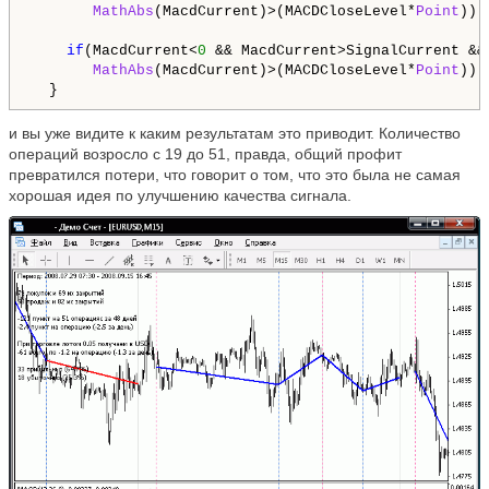
MathAbs
(MacdCurrent)>(MACDCloseLevel*
Point
)) 
if
(MacdCurrent<
0
 && MacdCurrent>SignalCurrent &&
MathAbs
(MacdCurrent)>(MACDCloseLevel*
Point
)) 
  }
и вы уже видите к каким результатам это приводит. Количество
операций возросло c 19 до 51, правда, общий профит
превратился потери, что говорит о том, что это была не самая
хорошая идея по улучшению качества сигнала.