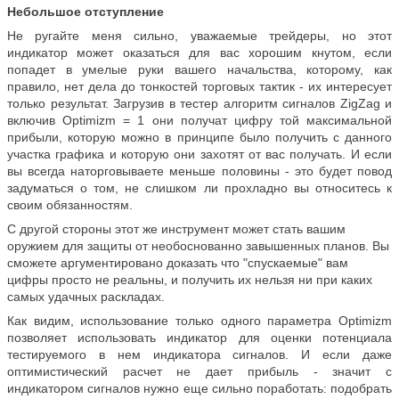
Небольшое отступление
Не ругайте меня сильно, уважаемые трейдеры, но этот
индикатор может оказаться для вас хорошим кнутом, если
попадет в умелые руки вашего начальства, которому, как
правило, нет дела до тонкостей торговых тактик - их интересует
только результат. Загрузив в тестер алгоритм сигналов
ZigZag
и
включив
Optimizm
= 1 они получат цифру той максимальной
прибыли, которую можно в принципе было получить с данного
участка графика и которую они захотят от вас получать. И если
вы всегда наторговываете меньше половины - это будет повод
задуматься о том, не слишком ли прохладно вы относитесь к
своим обязанностям.
С другой стороны этот же инструмент может стать вашим
оружием для защиты от необоснованно завышенных планов. Вы
сможете аргументировано доказать
что "спускаем
ы
е" вам
цифры просто не реальны, и получить их нельзя ни при каких
самых удачных раскладах.
Как видим, использование только одного параметра
Optimizm
позволяет использовать индикатор для оценки потенциала
тестируемого в нем индикатора сигналов. И если даже
оптимистический расчет не дает прибыль - значит с
индикатором сигналов нужно еще сильно поработать: подобрать