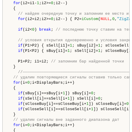
for
(i2=i1-
1
;i2>=
0
;i2--) 

  {

// найдем очередную точку и запомним ее место и 
for
(i2=i2;i2>=
0
;i2--) { P2=
iCustom
(
NULL
,
0
,
"ZigZa
if
(i2<
0
) 
break
; 
// последнюю точку ставим на тек
// условия открытия одновременно и условия закры
if
(P1>P2) { sSell[i1]=
1
; sBuy[i2]=
1
; sCloseSell[
if
(P1<P2) { sBuy[i1]=
1
; sSell[i2]=
1
; sCloseBuy[i
    P1=P2; i1=i2; 
// запомним бар найденной точки
  }

//——————————————————————————————————————————————
// удалим повторяющиеся сигналы оставив только сам
for
(i=
0
;i<DisplayBars;i++) 

  {

if
(sBuy[i]==sBuy[i+
1
]) sBuy[i]=
0
;

if
(sSell[i]==sSell[i+
1
]) sSell[i]=
0
;

if
(sCloseBuy[i]==sCloseBuy[i+
1
]) sCloseBuy[i]=
0
;

if
(sCloseSell[i]==sCloseSell[i+
1
]) sCloseSell[i]
  }

// удалим сигналы вне заданного диапазона дат
for
(i=
0
;i<DisplayBars;i++) 

  {
