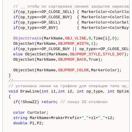
// __ чтобы по сортировке линиия закрытия нарисова
if
(op_type==OP_CLOSE_SELL) { MarkerColor=ColorClos
if
(op_type==OP_CLOSE_BUY)  { MarkerColor=ColorClos
if
(op_type==OP_SELL)       { MarkerColor=ColorSell
if
(op_type==OP_BUY)        { MarkerColor=ColorBuy;
ObjectCreate
(MarkName,
OBJ_VLINE
,
0
,Time[i],
0
); 

  ObjectSet(MarkName,
OBJPROP_WIDTH
,
1
); 

if
(op_type==OP_CLOSE_BUY || op_type==OP_CLOSE_SELL
else
 ObjectSet(MarkName,
OBJPROP_STYLE
,
STYLE_DOT
);

  ObjectSet(MarkName,
OBJPROP_BACK
,True);  

  ObjectSet(MarkName,
OBJPROP_COLOR
,MarkerColor);

//——————————————————————————————————————————————————
// установка линии на графике для операции типа op_t
void
 DrawLine(
int
 i1,
int
 i2, 
int
 op_type, 
int
 Optimiz
{

if
(!ShowZZ) 
return
; 
// показ ЗЗ отключен
color
 СurColor;

string
 MarkName=MrakerPrefix+
"_"
+i1+
"_"
+i2;

double
 P1,P2;
