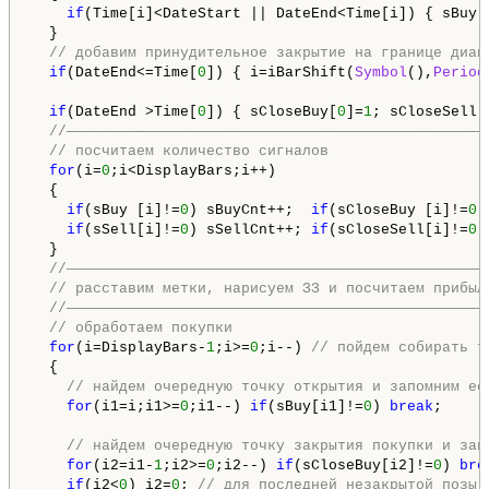
if
(Time[i]<DateStart || DateEnd<Time[i]) { sBuy[
  }

// добавим принудительное закрытие на границе диап
if
(DateEnd<=Time[
0
]) { i=iBarShift(
Symbol
(),
Period
                                                    
if
(DateEnd >Time[
0
]) { sCloseBuy[
0
]=
1
; sCloseSell[
//————————————————————————————————————————————————
// посчитаем количество сигналов
for
(i=
0
;i<DisplayBars;i++) 

  {

if
(sBuy [i]!=
0
) sBuyCnt++;  
if
(sCloseBuy [i]!=
0
)
if
(sSell[i]!=
0
) sSellCnt++; 
if
(sCloseSell[i]!=
0
)
  }

//————————————————————————————————————————————————
// расставим метки, нарисуем ЗЗ и посчитаем прибыл
//————————————————————————————————————————————————
// обработаем покупки
for
(i=DisplayBars-
1
;i>=
0
;i--) 
// пойдем собирать т
  {

// найдем очередную точку открытия и запомним ее
for
(i1=i;i1>=
0
;i1--) 
if
(sBuy[i1]!=
0
) 
break
; 

// найдем очередную точку закрытия покупки и зап
for
(i2=i1-
1
;i2>=
0
;i2--) 
if
(sCloseBuy[i2]!=
0
) 
bre
if
(i2<
0
) i2=
0
; 
// для последней незакрытой позы 