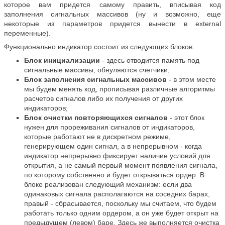
которое вам придется самому править, вписывая код
заполнения сигнальных массивов (ну и возможно, еще
некоторые из параметров придется вынести в external
переменные).
Функционально индикатор состоит из следующих блоков:
Блок инициализации
- здесь отводится память под
сигнальные массивы, обнуляются счетчики;
Блок заполнения сигнальных массивов
- в этом месте
мы будем менять код, прописывая различные алгоритмы
расчетов сигналов либо их получения от других
индикаторов;
Блок очистки повторяющихся сигналов
- этот блок
нужен для прореживания сигналов от индикаторов,
которые работают не в дискретном режиме,
генерирующем один сигнал, а в непрерывном - когда
индикатор непрерывно фиксирует наличие условий для
открытия, а не самый первый момент появления сигнала,
по которому собственно и будет открываться ордер. В
блоке реализован следующий механизм: если два
одинаковых сигнала располагаются на соседних барах,
правый - сбрасывается, поскольку мы считаем, что будем
работать только одним ордером, а он уже будет открыт на
предыдущем (левом) баре. Здесь же выполняется очистка