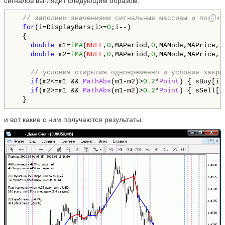
сигналов выглядит следующим образом:
// заполним значениями сигнальные массивы и посчит
for
(i=DisplayBars;i>=
0
;i--) 

  {

double
 m1=
iMA
(
NULL
,
0
,MAPeriod,
0
,MAMode,MAPrice,i
double
 m2=
iMA
(
NULL
,
0
,MAPeriod,
0
,MAMode,MAPrice,i
// условия открытия одновременно и условия закры
if
(m2<=m1 && 
MathAbs
(m1-m2)>
0.2
*
Point
) { sBuy[i]
if
(m2>=m1 && 
MathAbs
(m1-m2)>
0.2
*
Point
) { sSell[i
  }
и вот какие с ним получаются результаты: