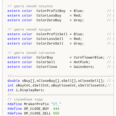
// цвета линий покупок
extern
color
  ColorProfitBuy  = Blue;           
// ц
extern
color
  ColorLossBuy    = Red;            
// ц
extern
color
  ColorZeroBuy    = Gray;           
// ц
// цвета линий продаж
extern
color
  ColorProfitSell = Blue;           
// ц
extern
color
  ColorLossSell   = Red;            
// ц
extern
color
  ColorZeroSell   = Gray;           
// ц
// цвета линий сигналов
extern
color
  ColorBuy        = CornflowerBlue; 
// ц
extern
color
  ColorSell       = HotPink;        
// ц
extern
color
  ColorClose      = Gainsboro;      
// ц
//——————————————————————————————————————————————————
double
 sBuy[],sCloseBuy[],sSell[],sCloseSell[]; 
// м
int
 sBuyCnt,sSellCnt,sBuyCloseCnt,sSellCloseCnt;
// с
int
//——————————————————————————————————————————————————
// служебные коды
#define 
MrakerPrefix 
"IT_"
#define 
OP_CLOSE_BUY  
444
#define 
OP_CLOSE_SELL 
555