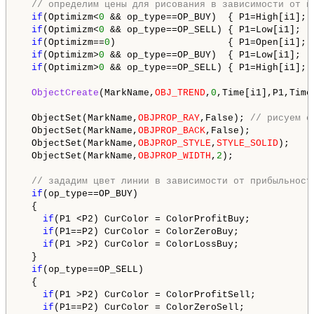
// определим цены для рисования в зависимости от п
if
(Optimizm<
0
 && op_type==OP_BUY)  { P1=High[i1]; P
if
(Optimizm<
0
 && op_type==OP_SELL) { P1=Low[i1];  P
if
(Optimizm==
0
)                    { P1=Open[i1]; P
if
(Optimizm>
0
 && op_type==OP_BUY)  { P1=Low[i1];  P
if
(Optimizm>
0
 && op_type==OP_SELL) { P1=High[i1]; P
ObjectCreate
(MarkName,
OBJ_TREND
,
0
,Time[i1],P1,Time[
  ObjectSet(MarkName,
OBJPROP_RAY
,False); 
// рисуем о
  ObjectSet(MarkName,
OBJPROP_BACK
,False);

  ObjectSet(MarkName,
OBJPROP_STYLE
,
STYLE_SOLID
);

  ObjectSet(MarkName,
OBJPROP_WIDTH
,
2
);

// зададим цвет линии в зависимости от прибыльност
if
(op_type==OP_BUY) 

  { 

if
(P1 <P2) СurColor = ColorProfitBuy;

if
(P1==P2) СurColor = ColorZeroBuy;

if
(P1 >P2) СurColor = ColorLossBuy;

  }

if
(op_type==OP_SELL) 

  { 

if
(P1 >P2) СurColor = ColorProfitSell;

if
(P1==P2) СurColor = ColorZeroSell;
