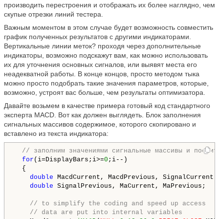
производить перестроения и отображать их более наглядно, чем
скупые отрезки линий тестера.
Важным моментом в этом случае будет возможность совместить
график полученных результатов с другими индикаторами.
Вертикальные линии меток? проходя через дополнительные
индикаторы, возможно подскажут вам, как можно использовать
их для уточнения основных сигналов, или выявят места его
неадекватной работы. В конце концов, просто методом тыка
можно просто подобрать такие значения параметров,
которые,
возможно, устроят вас больше, чем результаты оптимизатора.
Давайте возьмем в качестве примера готовый код стандартного
эксперта
MACD.
Вот как должен выглядеть. Блок заполнения
сигнальных массивов содержимое,
которого скопировано и
вставлено
из текста индикатора:
// заполним значениями сигнальные массивы и посчит
for
(i=DisplayBars;i>=
0
;i--) 

  {

double
 MacdCurrent, MacdPrevious, SignalCurrent;

double
 SignalPrevious, MaCurrent, MaPrevious;

// to simplify the coding and speed up access
// data are put into internal variables