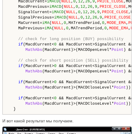
    MacdCurrent=
iMACD
(
NULL
,
0
,
12
,
26
,
9
,
PRICE_CLOSE
,MOD
    MacdPrevious=
iMACD
(
NULL
,
0
,
12
,
26
,
9
,
PRICE_CLOSE
,MO
    SignalCurrent=
iMACD
(
NULL
,
0
,
12
,
26
,
9
,
PRICE_CLOSE
,M
    SignalPrevious=
iMACD
(
NULL
,
0
,
12
,
26
,
9
,
PRICE_CLOSE
,
    MaCurrent=
iMA
(
NULL
,
0
,MATrendPeriod,
0
,
MODE_EMA
,
PR
    MaPrevious=
iMA
(
NULL
,
0
,MATrendPeriod,
0
,
MODE_EMA
,
P
// check for long position (BUY) possibility
if
(MacdCurrent<
0
 && MacdCurrent>SignalCurrent &&
MathAbs
(MacdCurrent)>(MACDOpenLevel*
Point
) &&
// check for short position (SELL) possibility
if
(MacdCurrent>
0
 && MacdCurrent<SignalCurrent &&
MathAbs
(MacdCurrent)>(MACDOpenLevel*
Point
) &&
if
(MacdCurrent>
0
 && MacdCurrent<SignalCurrent &&
MathAbs
(MacdCurrent)>(MACDCloseLevel*
Point
)) 
if
(MacdCurrent<
0
 && MacdCurrent>SignalCurrent &&
MathAbs
(MacdCurrent)>(MACDCloseLevel*
Point
)) 
  }
И вот какой результат мы получаем.