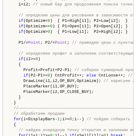
    i=i2; 
// новый бар для продолжения поиска точек 
// определим цены для рисования в зависимости от
if
(Optimizm<
0
)  { P1=High[i1]; P2=Low[i2];  } 

if
(Optimizm==
0
) { P1=Open[i1]; P2=Open[i2]; } 

if
(Optimizm>
0
)  { P1=Low[i1];  P2=High[i2]; } 

    P1/=
Point
; P2/=
Point
; 
// приведем цены к пунктам
// определяем профит и заполняем соответствующий
if
(i1>=
0
) 

    { 

      Profit=Profit+P2-P1; 
// соберем суммарный проф
if
(P2-P1>=
0
) CntProfit++; 
else
 CntLoose++; 
// 
      DrawLine(i1,i2,OP_BUY,Optimizm); 
// нарисуем л
      PlaceMarker(i1,OP_BUY); 

      PlaceMarker(i2,OP_CLOSE_BUY); 

    }

  }

//————————————————————————————————————————————————
// обработаем продажи
for
(i=DisplayBars-
1
;i>=
0
;i--) 
// пойдем собирать т
  {

// найдем очередную точку открытия и запомним ее
for
(i1=i;i1>=
0
;i1--) 
if
(sSell[i1]!=
0
) 
break
; 
