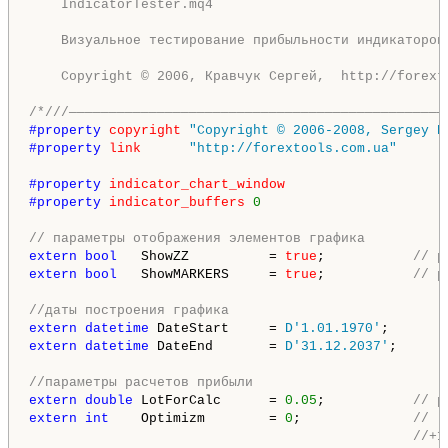
    IndicatorTester.mq4 

    Визуальное тестирование прибыльности индикаторов 
    Copyright © 2006, Кравчук Сергей,  http://forexto
/*/
//———————————————————————————————————————————————
#property 
copyright
"Copyright © 2006-2008, Sergey K
#property 
link
"http://forextools.com.ua"
#property 
indicator_chart_window
#property 
indicator_buffers
0
// параметры отображения элементов графика
extern
bool
   ShowZZ          = 
true
;           
// р
extern
bool
   ShowMARKERS     = 
true
;           
// р
//даты построения графика
extern
datetime
 DateStart     = 
D'1.01.1970'
extern
datetime
 DateEnd       = 
D'31.12.2037'
;

//параметры расчетов прибыли
extern
double
 LotForCalc      = 
0.05
;           
// р
extern
int
    Optimizm        = 
0
;              
// -
//+1