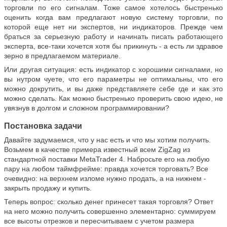
торговли по его сигналам. Тоже самое хотелось быстренько
оценить когда вам предлагают новую систему торговли, по
которой еще нет ни экспертов, ни индикаторов. Прежде чем
браться за серьезную работу и начинать писать работающего
эксперта, все-таки хочется хотя бы прикинуть - а есть ли здравое
зерно в предлагаемом материале.
Или другая ситуация: есть индикатор с хорошими сигналами, но
вы нутром чуете, что его параметры не оптимальны, что его
можно докрутить, и вы даже представляете себе где и как это
можно сделать. Как можно быстренько проверить свою идею, не
увязнув в долгом и сложном программировании?
Постановка задачи
Давайте задумаемся, что у нас есть и что мы хотим получить.
Возьмем в качестве примера известный всем
ZigZag
из
стандартной поставки
MetaTrader 4
. Набросьте его на любую
пару на любом таймфрейме: правда хочется торговать? Все
очевидно: на верхнем изломе нужно продать, а на нижнем -
закрыть продажу и купить.
Теперь вопрос: сколько денег принесет такая торговля? Ответ
на него можно получить совершенно элементарно: суммируем
все высоты отрезков и пересчитываем с учетом размера