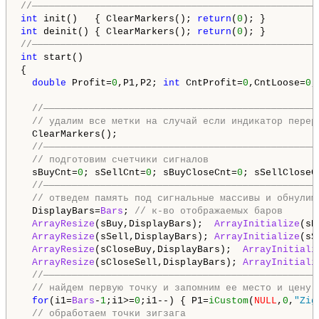
//——————————————————————————————————————————————————
int
 init()   { ClearMarkers(); 
return
(
0
int
 deinit() { ClearMarkers(); 
return
(
0
//——————————————————————————————————————————————————
int
 start() 

{ 

double
 Profit=
0
,P1,P2; 
int
 CntProfit=
0
,CntLoose=
0
,
//————————————————————————————————————————————————
// удалим все метки на случай если индикатор перер
  ClearMarkers(); 

//————————————————————————————————————————————————
// подготовим счетчики сигналов
  sBuyCnt=
0
; sSellCnt=
0
; sBuyCloseCnt=
0
; sSellCloseC
//————————————————————————————————————————————————
// отведем память под сигнальные массивы и обнулим
  DisplayBars=
Bars
; 
// к-во отображаемых баров
ArrayResize
(sBuy,DisplayBars);  
ArrayInitialize
(sB
ArrayResize
(sSell,DisplayBars); 
ArrayInitialize
(sS
ArrayResize
(sCloseBuy,DisplayBars);  
ArrayInitiali
ArrayResize
(sCloseSell,DisplayBars); 
ArrayInitiali
//————————————————————————————————————————————————
// найдем первую точку и запомним ее место и цену
for
(i1=
Bars
-
1
;i1>=
0
;i1--) { P1=
iCustom
(
NULL
,
0
,
"Zig
// обработаем точки зигзага