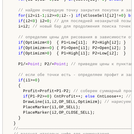
// найдем очередную точку закрытия покупки и зап
for
(i2=i1-
1
;i2>=
0
;i2--) 
if
(sCloseSell[i2]!=
0
) 
br
if
(i2<
0
) i2=
0
; 
// для последней незакрытой позы 
    i=i2; 
// новый бар для продолжения поиска точек 
// определим цены для рисования в зависимости от
if
(Optimizm<
0
)  { P1=Low[i1];  P2=High[i2]; } 

if
(Optimizm==
0
) { P1=Open[i1]; P2=Open[i2]; } 

if
(Optimizm>
0
)  { P1=High[i1]; P2=Low[i2];  } 

    P1/=
Point
; P2/=
Point
; 
// приведем цены к пунктам
// если обе точки есть - определяем профит и зап
if
(i1>=
0
) 

    { 

      Profit=Profit+P1-P2; 
// соберем суммарный проф
if
(P1-P2>=
0
) CntProfit++; 
else
 CntLoose++; 
// 
      DrawLine(i1,i2,OP_SELL,Optimizm); 
// нарисуем 
      PlaceMarker(i1,OP_SELL); 

      PlaceMarker(i2,OP_CLOSE_SELL);

    }

  }

//————————————————————————————————————————————————