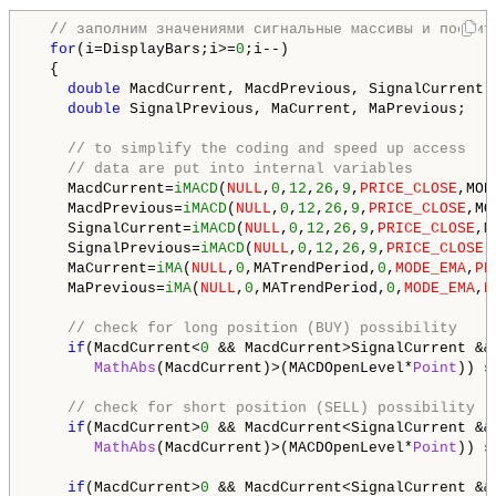
// заполним значениями сигнальные массивы и посчит
for
(i=DisplayBars;i>=
0
;i--) 

  {

double
 MacdCurrent, MacdPrevious, SignalCurrent;

double
 SignalPrevious, MaCurrent, MaPrevious;

// to simplify the coding and speed up access
// data are put into internal variables
    MacdCurrent=
iMACD
(
NULL
,
0
,
12
,
26
,
9
,
PRICE_CLOSE
,MOD
    MacdPrevious=
iMACD
(
NULL
,
0
,
12
,
26
,
9
,
PRICE_CLOSE
,MO
    SignalCurrent=
iMACD
(
NULL
,
0
,
12
,
26
,
9
,
PRICE_CLOSE
,M
    SignalPrevious=
iMACD
(
NULL
,
0
,
12
,
26
,
9
,
PRICE_CLOSE
,
    MaCurrent=
iMA
(
NULL
,
0
,MATrendPeriod,
0
,
MODE_EMA
,
PR
    MaPrevious=
iMA
(
NULL
,
0
,MATrendPeriod,
0
,
MODE_EMA
,
P
// check for long position (BUY) possibility
if
(MacdCurrent<
0
 && MacdCurrent>SignalCurrent &&
MathAbs
(MacdCurrent)>(MACDOpenLevel*
Point
)) s
// check for short position (SELL) possibility
if
(MacdCurrent>
0
 && MacdCurrent<SignalCurrent &&
MathAbs
(MacdCurrent)>(MACDOpenLevel*
Point
)) s
if
(MacdCurrent>
0
 && MacdCurrent<SignalCurrent &&