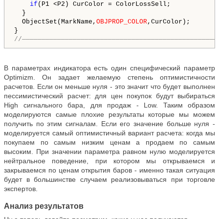
if
(P1 <P2) СurColor = ColorLossSell;

  }

  ObjectSet(MarkName,
OBJPROP_COLOR
,СurColor);

//——————————————————————————————————————————————————
В параметрах индикатора есть один специфический параметр
Optimizm
. Он задает желаемую степень оптимистичности
расчетов. Если он меньше нуля - это значит что будет выполнен
пессимистический расчет: для цен покупок будут выбираться
High
сигнального бара, для продаж -
Low
. Таким образом
моделируются самые плохие результаты которые мы можем
получить по этим сигналам. Если его значение больше нуля -
моделируется самый оптимистичный вариант расчета: когда мы
покупаем по самым низким ценам а продаем по самым
высоким. При значении параметра равном нулю моделируется
нейтральное поведение, при котором мы открываемся и
закрываемся по ценам открытия баров - именно такая ситуация
будет в большинстве случаем реализовываться при торговле
экспертов.
Анализ результатов