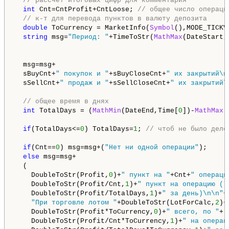
// рассчет итоговых цифр для комментария  
int
 Cnt=CntProfit+CntLoose; 
// общее число операци
// к-т для перевода пунктов в валюту депозита
double
 ToCurrency = MarketInfo(
Symbol
(),MODE_TICKV
string
 msg=
"Период: "
+TimeToStr(
MathMax
(DateStart,
                                                    
  msg=msg+

  sBuyCnt+
" покупок и "
+sBuyCloseCnt+
" их закрытий\n
  sSellCnt+
" продаж и "
+sSellCloseCnt+
" их закрытий\
// общее время в днях
int
 TotalDays = (
MathMin
(DateEnd,Time[
0
])-
MathMax
(
if
(TotalDays<=
0
) TotalDays=
1
; 
// чтоб не было деле
if
(Cnt==
0
) msg=msg+(
"Нет ни одной операции"
);

else
 msg=msg+

  (

    DoubleToStr(Profit,
0
)+
" пункт на "
+Cnt+
" операци
    DoubleToStr(Profit/Cnt,
1
)+
" пункт на операцию ("
    DoubleToStr(Profit/TotalDays,
1
)+
" за день)\n\n"
+

"При торговле лотом "
+DoubleToStr(LotForCalc,
2
)+
    DoubleToStr(Profit*ToCurrency,
0
)+
" всего, по "
+

    DoubleToStr(Profit/Cnt*ToCurrency,
1
)+
" на операц