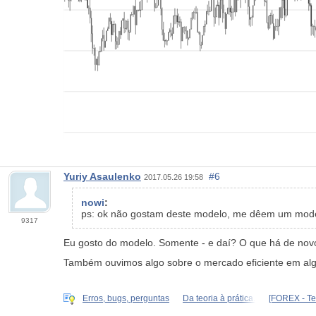
Yuriy Asaulenko
#6
2017.05.26 19:58
nowi
:
ps: ok não gostam deste modelo, me dêem um modelo 
9317
Eu gosto do modelo. Somente - e daí? O que há de no
Também ouvimos algo sobre o mercado eficiente em algu
Erros, bugs, perguntas
Da teoria à prática.
[FOREX - Te