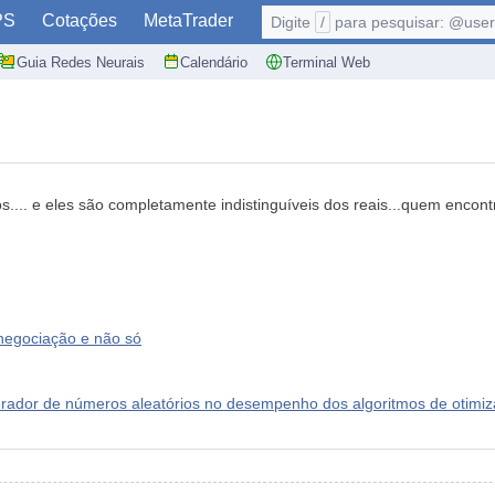
PS
Cotações
MetaTrader
Digite
/
para pesquisar: @user,
Guia Redes Neurais
Calendário
Terminal Web
rios.... e eles são completamente indistinguíveis dos reais...quem enc
 negociação e não só
gerador de números aleatórios no desempenho dos algoritmos de otimi