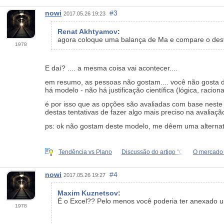
nowi
#3
2017.05.26 19:23
Renat Akhtyamov
:
agora coloque uma balança de Ma e compare o desvi
1978
E daí? .... a mesma coisa vai acontecer....
em resumo, as pessoas não gostam.... você não gosta d
há modelo - não há justificação científica (lógica, racio
é por isso que as opções são avaliadas com base neste
destas tentativas de fazer algo mais preciso na avaliaçã
ps: ok não gostam deste modelo, me dêem uma alternat
Tendência vs Plano
Discussão do artigo "O
O mercado
nowi
#4
2017.05.26 19:27
Maxim Kuznetsov
:
É o Excel?? Pelo menos você poderia ter anexado um
1978