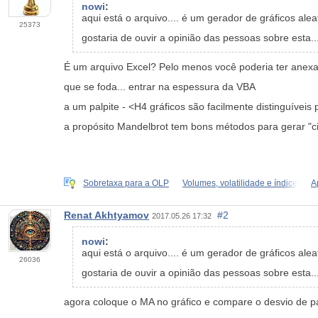
nowi
:
aqui está o arquivo.... é um gerador de gráficos al
25373
gostaria de ouvir a opinião das pessoas sobre esta...
É um arquivo Excel? Pelo menos você poderia ter anexad
que se foda... entrar na espessura da VBA
a um palpite - <H4 gráficos são facilmente distinguívei
a propósito Mandelbrot tem bons métodos para gerar "c
Sobretaxa para a OLP
Volumes, volatilidade e índice
A
Renat Akhtyamov
#2
2017.05.26 17:32
nowi
:
aqui está o arquivo.... é um gerador de gráficos al
26036
gostaria de ouvir a opinião das pessoas sobre esta...
agora coloque o MA no gráfico e compare o desvio de pa