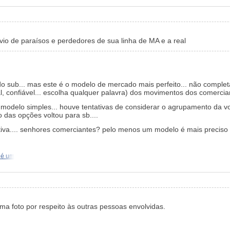
o de paraísos e perdedores de sua linha de MA e a real
o sub... mas este é o modelo de mercado mais perfeito... não comple
nal, confiável... escolha qualquer palavra) dos movimentos dos comercian
 modelo simples... houve tentativas de considerar o agrupamento da v
o das opções voltou para sb....
iva.... senhores comerciantes? pelo menos um modelo é mais preciso
 é um
a foto por respeito às outras pessoas envolvidas.