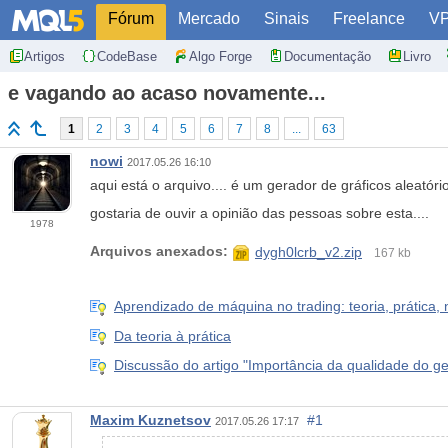
Fórum
Mercado
Sinais
Freelance
V
Artigos
CodeBase
Algo Forge
Documentação
Livro
e vagando ao acaso novamente...
1
2
3
4
5
6
7
8
...
63
nowi
2017.05.26 16:10
aqui está o arquivo.... é um gerador de gráficos aleató
gostaria de ouvir a opinião das pessoas sobre esta....
1978
Arquivos anexados:
dygh0lcrb_v2.zip
167 kb
Aprendizado de máquina no trading: teoria, prática,
Da teoria à prática
Discussão do artigo "Importância da qualidade do 
Maxim Kuznetsov
#1
2017.05.26 17:17