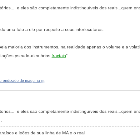
eatórios.... e eles são completamente indistinguíveis dos reais...quem
.
o uma foto a ele por respeito a seus interlocutores.
s pela maioria dos instrumentos. na realidade apenas o volume e a vola
itações pseudo-aleatórias
fractais
".
prendizado de máquina no
eatórios.... e eles são completamente indistinguíveis dos reais...quem
.
raísos e leões de sua linha de MA e o real