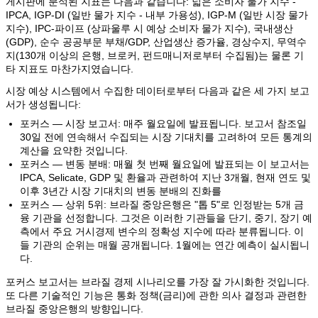
게시판에 분석된 지표는 다음과 같습니다: 넓은 소비자 물가 지수 -
IPCA, IGP-DI (일반 물가 지수 - 내부 가용성), IGP-M (일반 시장 물가
지수), IPC-파이프 (상파울루 시 예상 소비자 물가 지수), 국내생산
(GDP), 순수 공공부문 부채/GDP, 산업생산 증가율, 경상수지, 무역수
지(130개 이상의 은행, 브로커, 펀드매니저로부터 수집됨)는 물론 기
타 지표도 마찬가지였습니다.
시장 예상 시스템에서 수집한 데이터로부터 다음과 같은 세 가지 보고
서가 생성됩니다:
포커스 — 시장 보고서: 매주 월요일에 발표됩니다. 보고서 참조일
30일 전에 연속해서 수집되는 시장 기대치를 고려하여 모든 통계의
계산을 요약한 것입니다.
포커스 — 변동 분배: 매월 첫 번째 월요일에 발표되는 이 보고서는
IPCA, Selicate, GDP 및 환율과 관련하여 지난 3개월, 현재 연도 및
이후 3년간 시장 기대치의 변동 분배의 진화를
포커스 — 상위 5위: 브라질 중앙은행은 "톱 5"로 인정받는 5개 금
융 기관을 선정합니다. 그것은 이러한 기관들을 단기, 중기, 장기 예
측에서 주요 거시경제 변수의 정확성 지수에 따라 분류됩니다. 이
들 기관의 순위는 매월 공개됩니다. 1월에는 연간 예측이 실시됩니
다.
포커스 보고서는 브라질 경제 시나리오를 가장 잘 가시화한 것입니다.
또 다른 기술적인 기능은 통화 정책(금리)에 관한 의사 결정과 관련한
브라질 중앙은행의 방향입니다.