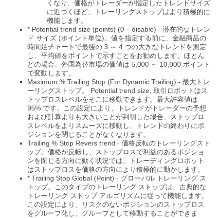
くなり、価格がトレーダーが指定したトレンドサイズ
に近づくほど、トレーリングストップはより積極的に
機能します。
* Potential trend size (points) (0 – disable) - 潜在的なトレン
ド サイズ (ポイント単位)。値を指定する前に、金融商品の
時間足チャートで最後の 3 ～ 4 つの大きなトレンドを測定
し、平均値をポイントで示すことをお勧めします。ほとん
どの場合、外国為替市場の価値は 5,000 ～ 10,000 ポイント
で変動します。
Maximum % Trailing Stop (For Dynamic Trailing) - 最大トレ
ーリングストップ。 Potential trend size, 取引ロボットはス
トップロスレベルをそこに移動できます。最大許容値は
95% です。この設定により、トレンドがトレーダーの予想
および計算よりも大きいことが判明した場合、ストップロ
スレベルをよりスムーズに移動し、トレンドの終わりにポ
ジションを閉じることがなくなります。
Trailing % Stop Revers trend - 価格反転のトレーリングスト
ップ。価格が反転し、ストップロスで利益のあるポジショ
ンを閉じる方向に動く状況では、トレーディングロボット
はストップロスを価格の方向により積極的に動かします。
* Trailing Stop Global (Point) - グローバル トレーリング ス
トップ。このタイプのトレーリング ストップは、古典的な
トレーリング ストップ アルゴリズムに従って機能します。
この設定により、リスクのないポジションのストップロス
をグループ化し、グループとして移動することができま