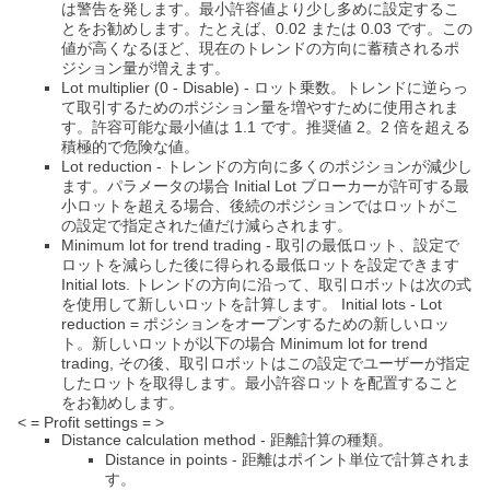
は警告を発します。最小許容値より少し多めに設定するこ
とをお勧めします。たとえば、0.02 または 0.03 です。この
値が高くなるほど、現在のトレンドの方向に蓄積されるポ
ジション量が増えます。
Lot multiplier (0 - Disable) - ロット乗数。トレンドに逆らっ
て取引するためのポジション量を増やすために使用されま
す。許容可能な最小値は 1.1 です。推奨値 2。2 倍を超える
積極的で危険な値。
Lot reduction - トレンドの方向に多くのポジションが減少し
ます。パラメータの場合 Initial Lot ブローカーが許可する最
小ロットを超える場合、後続のポジションではロットがこ
の設定で指定された値だけ減らされます。
Minimum lot for trend trading - 取引の最低ロット、設定で
ロットを減らした後に得られる最低ロットを設定できます
Initial lots. トレンドの方向に沿って、取引ロボットは次の式
を使用して新しいロットを計算します。 Initial lots - Lot
reduction = ポジションをオープンするための新しいロッ
ト。新しいロットが以下の場合 Minimum lot for trend
trading, その後、取引ロボットはこの設定でユーザーが指定
したロットを取得します。最小許容ロットを配置すること
をお勧めします。
< = Profit settings = >
Distance calculation method - 距離計算の種類。
Distance in points - 距離はポイント単位で計算されま
す。