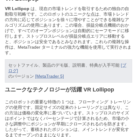
VR Lollipop
は、現在の市場トレンドを取引するための独自の自
動取引戦略です。このロボットのユニークな点は、市場トレンド
の方向に応じてポジションを徐々に増やすことができる複雑なア
ルゴリズムの使用にあります。この場合、損益分岐点機能のおか
げで、すべてのオープンポジションは自動的にセーフモードに移
行します。ストップロスレベルが損益分岐点エリアに移動する
と、ポジションは安全であるとみなされます。これらの複雑な操
作は、MetaTrader ターミナルの強力な機能を使用して実行されま
す。
セットファイル、製品のデモ版、説明書、特典が入手可能
[ブ
ログ]
のバージョン
[MetaTrader 5]
ユニークなテクノロジーが活躍 VR Lollipop
このロボットの重要な特徴の 1 つは、フローティング トレーリン
グの使用です。固定サイズの従来のトレーリングとは異なり、こ
の方法は価格の変化率に基づいています。ストップロスのサイズ
はポイントではなくパーセンテージで計算されるため、市場の小
さな調整中にポジションが早期にクローズされるのを防ぎます。
したがって、蓄積されたポジションは、メイントレンドが変化す
るまでオープンのままになります。