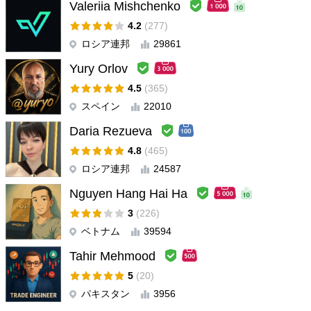
Valeriia Mishchenko
Javier Herrera
#
2025.11.08 04:55
Excelente robot, consistente y seguro. Además buenísima
4.2
(277)
atención.
ロシア連邦
29861
Yury Orlov
renato1967
#
2025.09.02 07:31
4.5
(365)
ユーザーは評価に対して何もコメントを残しませんでした
スペイン
22010
Eugene Zhuang
#
Daria Rezueva
2024.10.12 06:37
ユーザーは評価に対して何もコメントを残しませんでした
4.8
(465)
ロシア連邦
24587
Raakesh Dheer
#
2024.08.25 05:42
Nguyen Hang Hai Ha
I have been using it for more than a year. I recommend to use
the settings given by Vladimir. Use adequate equity. Not less
3
(226)
than $1000 per pair or use cent account. Excellent EA at this low
ベトナム
39594
price.
Tahir Mehmood
5
(20)
Ravi Chandiran
#
2024.01.25 09:48
パキスタン
3956
ユーザーは評価に対して何もコメントを残しませんでした