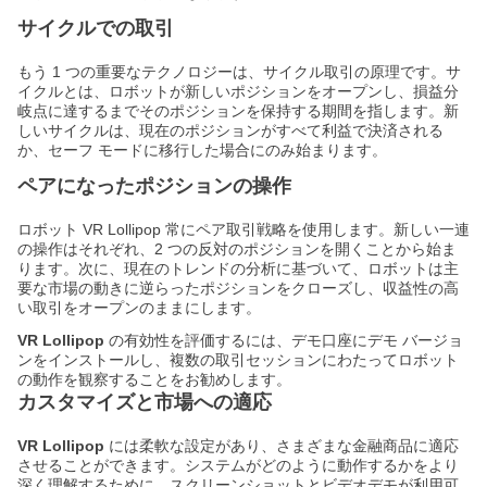
サイクルでの取引
もう 1 つの重要なテクノロジーは、サイクル取引の原理です。サ
イクルとは、ロボットが新しいポジションをオープンし、損益分
岐点に達するまでそのポジションを保持する期間を指します。新
しいサイクルは、現在のポジションがすべて利益で決済される
か、セーフ モードに移行した場合にのみ始まります。
ペアになったポジションの操作
ロボット VR Lollipop 常にペア取引戦略を使用します。新しい一連
の操作はそれぞれ、2 つの反対のポジションを開くことから始ま
ります。次に、現在のトレンドの分析に基づいて、ロボットは主
要な市場の動きに逆らったポジションをクローズし、収益性の高
い取引をオープンのままにします。
VR Lollipop
の有効性を評価するには、デモ口座にデモ バージョ
ンをインストールし、複数の取引セッションにわたってロボット
の動作を観察することをお勧めします。
カスタマイズと市場への適応
VR Lollipop
には柔軟な設定があり、さまざまな金融商品に適応
させることができます。システムがどのように動作するかをより
深く理解するために、スクリーンショットとビデオデモが利用可