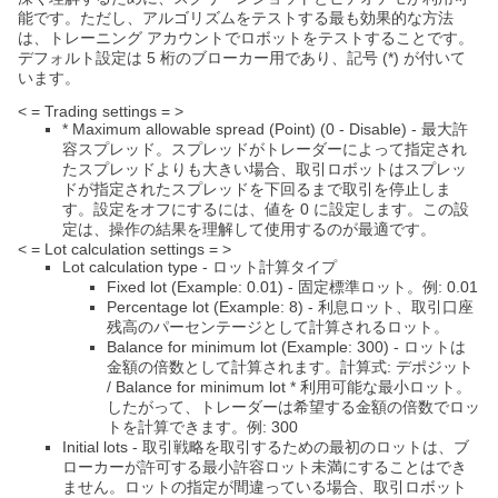
能です。ただし、アルゴリズムをテストする最も効果的な方法
は、トレーニング アカウントでロボットをテストすることです。
デフォルト設定は 5 桁のブローカー用であり、記号 (*) が付いて
います。
< = Trading settings = >
* Maximum allowable spread (Point) (0 - Disable) - 最大許
容スプレッド。スプレッドがトレーダーによって指定され
たスプレッドよりも大きい場合、取引ロボットはスプレッ
ドが指定されたスプレッドを下回るまで取引を停止しま
す。設定をオフにするには、値を 0 に設定します。この設
定は、操作の結果を理解して使用するのが最適です。
< = Lot calculation settings = >
Lot calculation type - ロット計算タイプ
Fixed lot (Example: 0.01) - 固定標準ロット。例: 0.01
Percentage lot (Example: 8) - 利息ロット、取引口座
残高のパーセンテージとして計算されるロット。
Balance for minimum lot (Example: 300) - ロットは
金額の倍数として計算されます。計算式: デポジット
/ Balance for minimum lot * 利用可能な最小ロット。
したがって、トレーダーは希望する金額の倍数でロッ
トを計算できます。例: 300
Initial lots - 取引戦略を取引するための最初のロットは、ブ
ローカーが許可する最小許容ロット未満にすることはでき
ません。ロットの指定が間違っている場合、取引ロボット