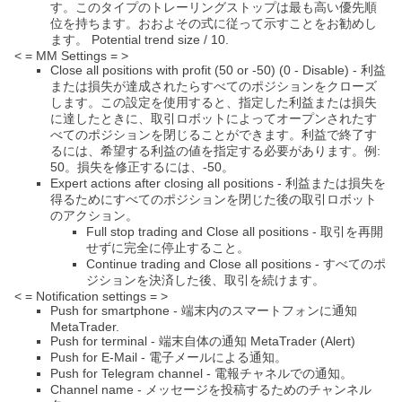
す。このタイプのトレーリングストップは最も高い優先順
位を持ちます。おおよその式に従って示すことをお勧めし
ます。 Potential trend size / 10.
< = MM Settings = >
Close all positions with profit (50 or -50) (0 - Disable) - 利益
または損失が達成されたらすべてのポジションをクローズ
します。この設定を使用すると、指定した利益または損失
に達したときに、取引ロボットによってオープンされたす
べてのポジションを閉じることができます。利益で終了す
るには、希望する利益の値を指定する必要があります。例:
50。損失を修正するには、-50。
Expert actions after closing all positions - 利益または損失を
得るためにすべてのポジションを閉じた後の取引ロボット
のアクション。
Full stop trading and Close all positions - 取引を再開
せずに完全に停止すること。
Continue trading and Close all positions - すべてのポ
ジションを決済した後、取引を続けます。
< = Notification settings = >
Push for smartphone - 端末内のスマートフォンに通知
MetaTrader.
Push for terminal - 端末自体の通知 MetaTrader (Alert)
Push for E-Mail - 電子メールによる通知。
Push for Telegram channel - 電報チャネルでの通知。
Channel name - メッセージを投稿するためのチャンネル