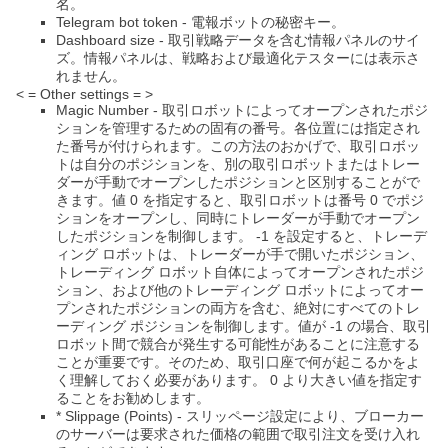
名。
Telegram bot token - 電報ボットの秘密キー。
Dashboard size - 取引戦略データを含む情報パネルのサイ
ズ。情報パネルは、戦略および最適化テスターに​​は表示さ
れません。
< = Other settings = >
Magic Number - 取引ロボットによってオープンされたポジ
ションを管理するための固有の番号。各位置には指定され
た番号が付けられます。この方法のおかげで、取引ロボッ
トは自分のポジションを、別の取引ロボットまたはトレー
ダーが手動でオープンしたポジションと区別することがで
きます。値 0 を指定すると、取引ロボットは番号 0 でポジ
ションをオープンし、同時にトレーダーが手動でオープン
したポジションを制御します。 -1 を設定すると、トレーデ
ィング ロボットは、トレーダーが手で開いたポジション、
トレーディング ロボット自体によってオープンされたポジ
ション、および他のトレーディング ロボットによってオー
プンされたポジションの両方を含む、絶対にすべてのトレ
ーディング ポジションを制御します。値が -1 の場合、取引
ロボット間で競合が発生する可能性があることに注意する
ことが重要です。そのため、取引口座で何が起こるかをよ
く理解しておく必要があります。 0 より大きい値を指定す
ることをお勧めします。
* Slippage (Points) - スリッページ設定により、ブローカー
のサーバーは要求された価格の範囲で取引注文を受け入れ