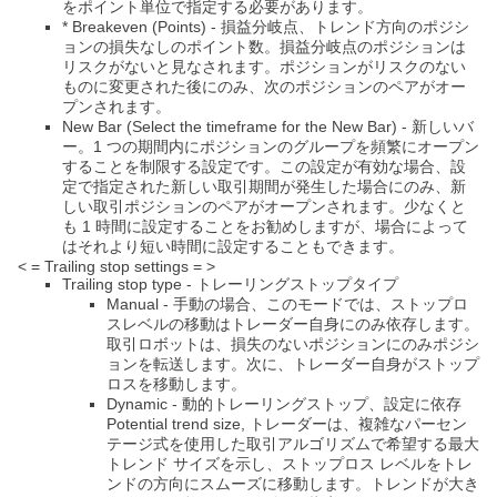
をポイント単位で指定する必要があります。
* Breakeven (Points) - 損益分岐点、トレンド方向のポジシ
ョンの損失なしのポイント数。損益分岐点のポジションは
リスクがないと見なされます。ポジションがリスクのない
ものに変更された後にのみ、次のポジションのペアがオー
プンされます。
New Bar (Select the timeframe for the New Bar) - 新しいバ
ー。1 つの期間内にポジションのグループを頻繁にオープン
することを制限する設定です。この設定が有効な場合、設
定で指定された新しい取引期間が発生した場合にのみ、新
しい取引ポジションのペアがオープンされます。少なくと
も 1 時間に設定することをお勧めしますが、場合によって
はそれより短い時間に設定することもできます。
< = Trailing stop settings = >
Trailing stop type - トレーリングストップタイプ
Manual - 手動の場合、このモードでは、ストップロ
スレベルの移動はトレーダー自身にのみ依存します。
取引ロボットは、損失のないポジションにのみポジシ
ョンを転送します。次に、トレーダー自身がストップ
ロスを移動します。
Dynamic - 動的トレーリングストップ、設定に依存
Potential trend size, トレーダーは、複雑なパーセン
テージ式を使用した取引アルゴリズムで希望する最大
トレンド サイズを示し、ストップロス レベルをトレ
ンドの方向にスムーズに移動します。トレンドが大き