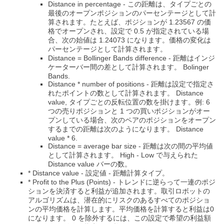
Distance in percentage - この距離は、タイプごとの
最後のオープンポジションのパーセンテージとして計
算されます。たとえば、ポジションが 1.23567 の価
格でオープンされ、設定で 0.5 が指定されている場
合、次の始値は 1.24073 になります。価格の変化は
パーセンテージとして計算されます。
Distance = Bollinger Bands difference - 距離はインジ
ケーターバー間の差として計算されます。 Bolinger
Bands.
Distance * number of positions - 距離は設定で指定さ
れたポイントの数として計算されます。 Distance
value, タイプごとの反転位置の数を掛けます。例: 6
つの売りポジションと 1 つの買いポジションがオー
プンしている場合、次のペアのポジションをオープン
するまでの距離は次のようになります。 Distance
value * 6.
Distance = average bar size - 距離は次の間の平均値
として計算されます。 High - Low で与えられた
Distance value バーの数。
* Distance value - 設定値 - 距離計算タイプ。
* Profit to the Plus (Points) - トレンドに逆らって一連のポジ
ションを決済すると利益が追加されます。取引ロボットの
アルゴリズムは、潜在的にリスクのあるすべてのポジショ
ンの平均価格を計算します。平均価格を計算すると利益は0
になります。 0 を除外するには、この設定で希望の利益額