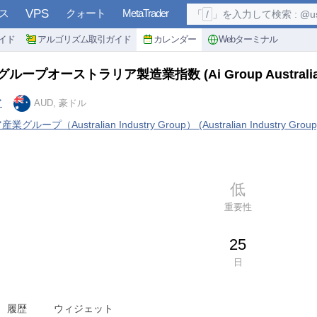
ス
VPS
クォート
MetaTrader
「
/
」を入力して検索 : @user, 
イド
アルゴリズム取引ガイド
カレンダー
Webターミナル
グループオーストラリア製造業指数
(Ai Group Australi
ア
AUD, 豪ドル
ープ（Australian Industry Group） (Australian Industry Group
低
重要性
25
日
履歴
ウィジェット