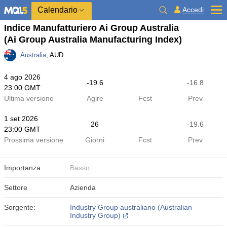
Calendario
Accedi
Indice Manufatturiero Ai Group Australia
(Ai Group Australia Manufacturing Index)
Australia
, AUD
4 ago 2026
-19.6
-16.8
23:00 GMT
Ultima versione
Agire
Fcst
Prev
1 set 2026
26
-19.6
23:00 GMT
Prossima versione
Giorni
Fcst
Prev
Importanza
Basso
Settore
Azienda
Sorgente:
Industry Group australiano (Australian
Industry Group)