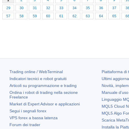
1
2
3
4
5
6
7
8
9
1
29
30
31
32
33
34
35
36
37
3
57
58
59
60
61
62
63
64
65
6
Trading online / WebTerminal
Piattaforma di 
Indicatori tecnici e robot gratuiti
Ultimi aggiorn
Articoli su programmazione e trading
Novità, implem
Ordina i robot di trading nella sezione
Manuale d’uso
Freelance
Linguaggio MQL
Market di Expert Advisor e applicazioni
MQL5 Cloud N
Segui i segnali forex
MQL5 Algo Fo
VPS forex a bassa latenza
Scarica
MetaTr
Forum dei trader
Installa la Piat