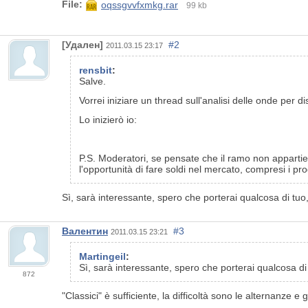
File:
oqssgvvfxmkg.rar
99 kb
[Удален]
#2
2011.03.15 23:17
rensbit
:
Salve.
Vorrei iniziare un thread sull'analisi delle onde per d
Lo inizierò io:
P.S. Moderatori, se pensate che il ramo non appartie
l'opportunità di fare soldi nel mercato, compresi i p
Sì, sarà interessante, spero che porterai qualcosa di tuo, 
Валентин
#3
2011.03.15 23:21
Martingeil
:
Sì, sarà interessante, spero che porterai qualcosa di t
872
"Classici" è sufficiente, la difficoltà sono le alternanze e g