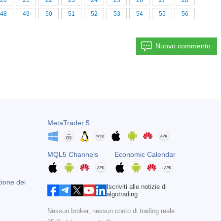
20
21
22
23
24
25
26
27
28
48
49
50
51
52
53
54
55
56
Nuovo commento
MetaTrader 5
MQL5 Channels
Economic Calendar
zione dei
Iscriviti alle notizie di
algotrading
Nessun broker, nessun conto di trading reale