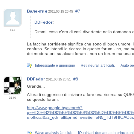
Валентин
#7
2011.03.15 23:45
DDFedor
:
872
Dimmi, cosa c'era di così divertente nella domanda a 
La faccina sorridente significa che sono di buon umore, in
confuso. Se intendi la ricerca in questo forum - no, ma no
dei moderatori, su alcuni forum - non un forum ma una ch
Interessante e umorismo
Reti neurali artificiali.
Aiuto pe
DDFedor
#8
2011.03.15 23:51
Grande...
Allora ti suggerisco di iniziare a fare una ricerca su Q
3140
su questo forum.
http://www.google.by/search?
q=%D0%B2%D0%BE%D0%BB%D0%BD%D0%BE%D0%B2%D0%
u:official&as_qdr=all&prmd=ivns&ei=eN5_TdT9HIOAOt
Wave analysis fan club
[Qualsiasi domanda da principiant