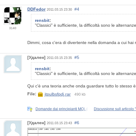
DDFedor
#4
2011.03.15 23:30
rensbit
:
"Classici" è sufficiente, la difficoltà sono le alternanz
3140
Dimmi, cosa c'era di divertente nella domanda a cui hai r
[Удален]
#5
2011.03.15 23:35
rensbit
:
"Classici" è sufficiente, la difficoltà sono le alternanz
Qui c'è una teoria anche onda guardare tutto lo stesso è 
File:
jtpulbsfpdj.rar
490 kb
Domande dai principianti MQL4
Discussione sull articolo
[Удален]
#6
2011.03.15 23:43