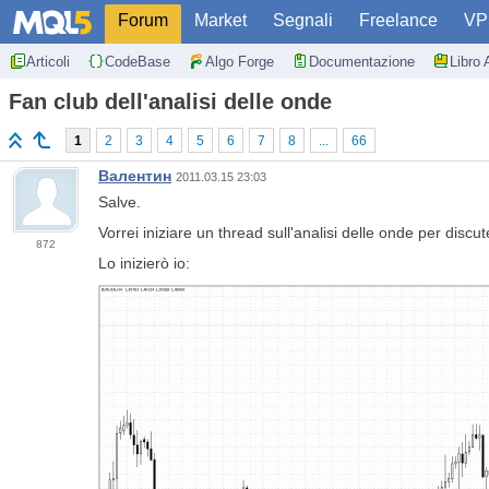
Forum
Market
Segnali
Freelance
VP
Articoli
CodeBase
Algo Forge
Documentazione
Libro 
Fan club dell'analisi delle onde
1
2
3
4
5
6
7
8
...
66
Валентин
2011.03.15 23:03
Salve.
Vorrei iniziare un thread sull'analisi delle onde per discu
872
Lo inizierò io: