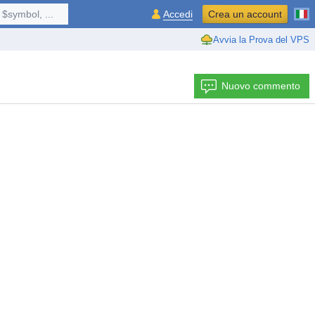
$symbol, ...
Accedi
Crea un account
Avvia la Prova del VPS
Nuovo commento