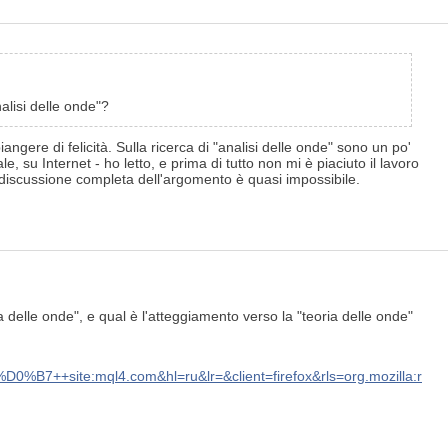
alisi delle onde"?
ngere di felicità. Sulla ricerca di "analisi delle onde" sono un po'
 su Internet - ho letto, e prima di tutto non mi è piaciuto il lavoro
a discussione completa dell'argomento è quasi impossibile.
delle onde", e qual è l'atteggiamento verso la "teoria delle onde"
ql4.com&hl=ru&lr=&client=firefox&rls=org.mozilla:r