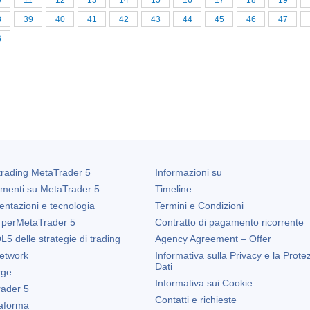
0
11
12
13
14
15
16
17
18
19
8
39
40
41
42
43
44
45
46
47
6
trading
MetaTrader 5
Informazioni su
amenti su
MetaTrader 5
Timeline
entazioni e tecnologia
Termini e Condizioni
 per
MetaTrader 5
Contratto di pagamento ricorrente
5 delle strategie di trading
Agency Agreement – Offer
etwork
Informativa sulla Privacy e la Prote
Dati
rge
Informativa sui Cookie
ader 5
Contatti e richieste
taforma