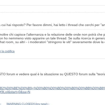
cui hai risposto? Per favore dimmi, hai letto i thread che cerchi per "an
oltre chi capisce l'alternanza e la relazione delle onde non potrà che pia
n ho nemmeno visto apparire un tale thread. Se sulla ricerca in generale,
at room, su altri - i moderatori "stringono le viti" severamente dove l
r la codifica
UESTO forum e vedere qual è la situazione su QUESTO forum sulla "teoria 
BE%D0%B9+%D0%B0%D0%BD%D0%B0%D0%BB%D0%B8%D0%B7++site:m
nX9LoI&start=0&sa=N
e,
[WARNING CLOSED!] Any newbie