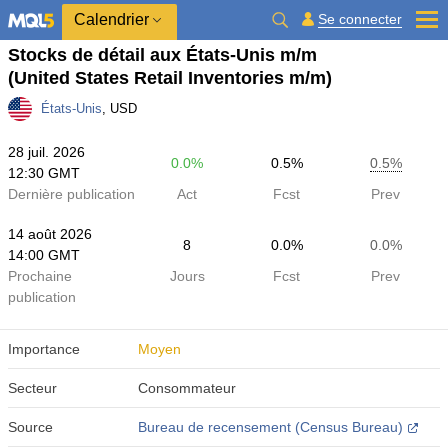
Calendrier
Se connecter
Stocks de détail aux États-Unis m/m
(United States Retail Inventories m/m)
États-Unis
, USD
28 juil. 2026
0.0%
0.5%
0.5%
12:30 GMT
Dernière publication
Act
Fcst
Prev
14 août 2026
8
0.0%
0.0%
14:00 GMT
Prochaine
Jours
Fcst
Prev
publication
Importance
Moyen
Secteur
Consommateur
Source
Bureau de recensement (Census Bureau)