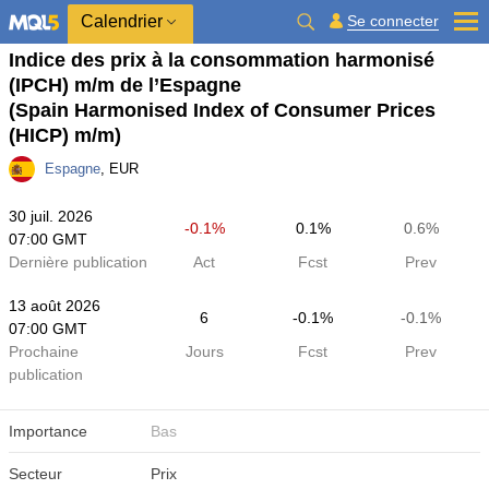
Calendrier
Se connecter
Indice des prix à la consommation harmonisé
(IPCH) m/m de l’Espagne
(Spain Harmonised Index of Consumer Prices
(HICP) m/m)
Espagne
, EUR
30 juil. 2026
-0.1%
0.1%
0.6%
07:00 GMT
Dernière publication
Act
Fcst
Prev
13 août 2026
6
-0.1%
-0.1%
07:00 GMT
Prochaine
Jours
Fcst
Prev
publication
Importance
Bas
Secteur
Prix