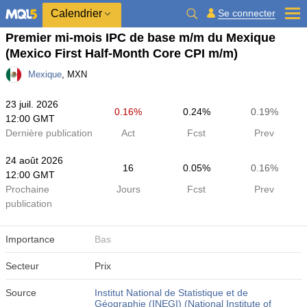
Calendrier
Se connecter
Premier mi-mois IPC de base m/m du Mexique
(Mexico First Half-Month Core CPI m/m)
Mexique
, MXN
23 juil. 2026
0.16%
0.24%
0.19%
12:00 GMT
Dernière publication
Act
Fcst
Prev
24 août 2026
16
0.05%
0.16%
12:00 GMT
Prochaine
Jours
Fcst
Prev
publication
Importance
Bas
Secteur
Prix
Source
Institut National de Statistique et de
Géographie (INEGI) (National Institute of