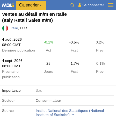
Calendrier
Se connecter
Ventes au détail m/m en Italie
(Italy Retail Sales m/m)
Italie
, EUR
4 août 2026
-0.1%
-0.5%
0.2%
08:00 GMT
Dernière publication
Act
Fcst
Prev
4 sept. 2026
28
-1.7%
-0.1%
08:00 GMT
Prochaine
Jours
Fcst
Prev
publication
Importance
Bas
Secteur
Consommateur
Source
Institut National des Statistiques (National
Institute of Statistics)