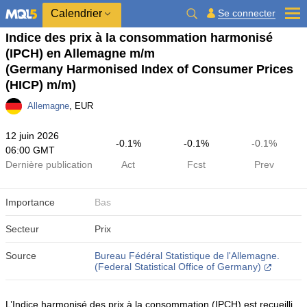
Calendrier
Se connecter
Indice des prix à la consommation harmonisé
(IPCH) en Allemagne m/m
(Germany Harmonised Index of Consumer Prices
(HICP) m/m)
Allemagne
, EUR
12 juin 2026
-0.1%
-0.1%
-0.1%
06:00 GMT
Dernière publication
Act
Fcst
Prev
Importance
Bas
Secteur
Prix
Source
Bureau Fédéral Statistique de l'Allemagne.
(Federal Statistical Office of Germany)
L’Indice harmonisé des prix à la consommation (IPCH) est recueilli