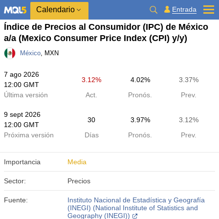
Calendario
Entrada
Índice de Precios al Consumidor (IPC) de México
a/a
(Mexico Consumer Price Index (CPI) y/y)
México
, MXN
7 ago 2026
3.12%
4.02%
3.37%
12:00 GMT
Última versión
Act.
Pronós.
Prev.
9 sept 2026
30
3.97%
3.12%
12:00 GMT
Próxima versión
Días
Pronós.
Prev.
Importancia
Media
Sector:
Precios
Fuente:
Instituto Nacional de Estadística y Geografía
(INEGI) (National Institute of Statistics and
Geography (INEGI))