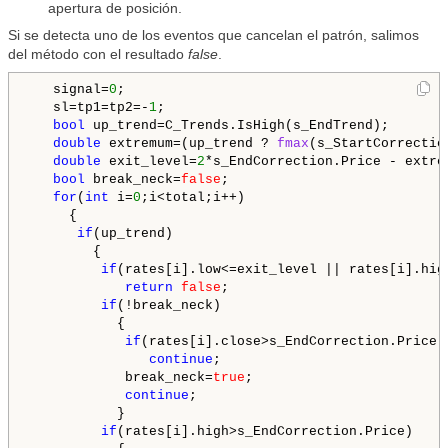
apertura de posición.
Si se detecta uno de los eventos que cancelan el patrón, salimos
del método con el resultado
false
.
   signal=
0
;

   sl=tp1=tp2=-
1
;

bool
 up_trend=C_Trends.IsHigh(s_EndTrend);

double
 extremum=(up_trend ? 
fmax
(s_StartCorrectio
double
 exit_level=
2
*s_EndCorrection.Price - extrem
bool
 break_neck=
false
;

for
(
int
 i=
0
;i<total;i++)

     {

if
(up_trend)

        {

if
(rates[i].low<=exit_level || rates[i].high
return
false
;

if
(!break_neck)

           {

if
(rates[i].close>s_EndCorrection.Price)

continue
;

            break_neck=
true
;

continue
;

           }

if
(rates[i].high>s_EndCorrection.Price)
