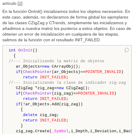
artículo [
2
]
En la función OnInit() inicializamos todos los objetos necesarios. En
este caso, además, no declaramos de forma global los ejemplares
de las clases CZigZag y CTrends, simplemente las inicializamos y
añadimos a nuestra matriz los punteros a estos objetos. En caso de
obtener un error de inicialización en cualquiera de las etapas,
salimos de la función con el resultado INIT_FAILED.
int
OnInit
()

//--- Inicializando la matriz de objetos
   ar_Objects=
new
 CArrayObj();

if
(
CheckPointer
(ar_Objects)==
POINTER_INVALID
)

return
INIT_FAILED
//--- Inicializando la clase de indicador zig-zag
   CZigZag *zig_zag=
new
 CZigZag();

if
(
CheckPointer
(zig_zag)==
POINTER_INVALID
)

return
INIT_FAILED
;

if
(!ar_Objects.Add(zig_zag))

     {

delete
 zig_zag;

return
INIT_FAILED
;

     }

   zig_zag.Create(
_Symbol
,i_Depth,i_Deviation,i_Back