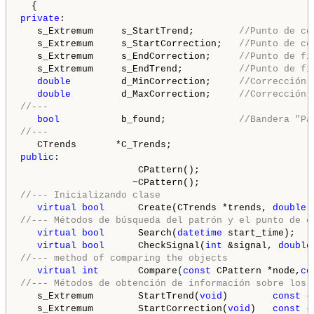
private
:

   s_Extremum     s_StartTrend;        
//Punto de co
   s_Extremum     s_StartCorrection;   
//Punto de co
   s_Extremum     s_EndCorrection;     
//Punto de fi
   s_Extremum     s_EndTrend;          
//Punto de fi
double
         d_MinCorrection;     
//Corrección 
double
         d_MaxCorrection;     
//Corrección 
//---
bool
           b_found;             
//Bandera "Pa
//---
public
:

                     CPattern();

//--- Inicializando clase
virtual
bool
      Create(CTrends *trends, 
double
 
//--- Métodos de búsqueda del patrón y el punto de e
virtual
bool
      Search(
datetime
 start_time);

virtual
bool
      CheckSignal(
int
 &signal, 
double
//--- method of comparing the objects
virtual
int
       Compare(
const
 CPattern *node,
co
//--- Métodos de obtención de información sobre los 
   s_Extremum        StartTrend(
void
)        
const
 {
   s_Extremum        StartCorrection(
void
)   
const
 {