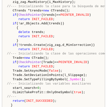
//--- Inicializando la clase para la búsqueda de mov
   CTrends *trends=
new
 CTrends();

if
(
CheckPointer
(trends)==
POINTER_INVALID
)

return
INIT_FAILED
;

if
(!ar_Objects.Add(trends))

     {

delete
 trends;

return
INIT_FAILED
;

     }

if
(!trends.Create(zig_zag,d_MinCorrection))

return
INIT_FAILED
//--- Inicializando la clase de las operaciones come
   Trade=
new
 CTrade();

if
(
CheckPointer
(Trade)==
POINTER_INVALID
)

return
INIT_FAILED
;

   Trade.SetAsyncMode(
false
);

   Trade.SetDeviationInPoints(l_Slippage);

   Trade.SetTypeFillingBySymbol(
_Symbol
//--- Inicializando las variables auxiliares
   start_search=
0
;

   CLimitTakeProfit::OnlyOneSymbol(
true
//---
return
(
INIT_SUCCEEDED
);
