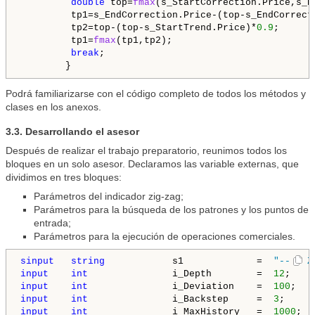
double
 top=
fmax
(s_StartCorrection.Price,s_En
         tp1=s_EndCorrection.Price-(top-s_EndCorrect
         tp2=top-(top-s_StartTrend.Price)*
0.9
;

         tp1=
fmax
(tp1,tp2);

break
;

Podrá familiarizarse con el código completo de todos los métodos y
clases en los anexos.
3.3. Desarrollando el asesor
Después de realizar el trabajo preparatorio, reunimos todos los
bloques en un solo asesor. Declaramos las variable externas, que
dividimos en tres bloques:
Parámetros del indicador zig-zag;
Parámetros para la búsqueda de los patrones y los puntos de
entrada;
Parámetros para la ejecución de operaciones comerciales.
sinput
string
            s1             =  
"---- Z
input
int
               i_Depth        =  
12
;    
input
int
               i_Deviation    =  
100
;   
input
int
               i_Backstep     =  
3
;     
input
int
               i_MaxHistory   =  
1000
;  