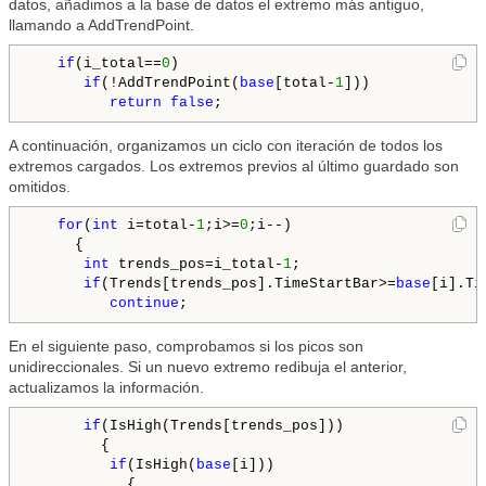
datos, añadimos a la base de datos el extremo más antiguo,
llamando a AddTrendPoint.
if
(i_total==
0
)

if
(!AddTrendPoint(
base
[total-
1
]))

return
false
A continuación, organizamos un ciclo con iteración de todos los
extremos cargados. Los extremos previos al último guardado son
omitidos.
for
(
int
 i=total-
1
;i>=
0
;i--)

     {

int
 trends_pos=i_total-
1
;

if
(Trends[trends_pos].TimeStartBar>=
base
[i].Ti
continue
En el siguiente paso, comprobamos si los picos son
unidireccionales. Si un nuevo extremo redibuja el anterior,
actualizamos la información.
if
(IsHigh(Trends[trends_pos]))

        {

if
(IsHigh(
base
[i]))

           {
