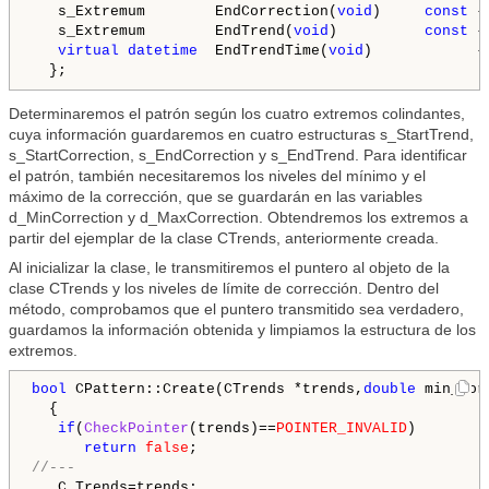
   s_Extremum        EndCorrection(
void
)     
const
 {
   s_Extremum        EndTrend(
void
)          
const
 {
virtual
datetime
  EndTrendTime(
void
)            {
Determinaremos el patrón según los cuatro extremos colindantes,
cuya información guardaremos en cuatro estructuras s_StartTrend,
s_StartCorrection, s_EndCorrection y s_EndTrend. Para identificar
el patrón, también necesitaremos los niveles del mínimo y el
máximo de la corrección, que se guardarán en las variables
d_MinCorrection y d_MaxCorrection. Obtendremos los extremos a
partir del ejemplar de la clase CTrends, anteriormente creada.
Al inicializar la clase, le transmitiremos el puntero al objeto de la
clase CTrends y los niveles de límite de corrección. Dentro del
método, comprobamos que el puntero transmitido sea verdadero,
guardamos la información obtenida y limpiamos la estructura de los
extremos.
bool
 CPattern::Create(CTrends *trends,
double
 min_cor
  {

if
(
CheckPointer
(trends)==
POINTER_INVALID
)

return
false
//---
   C_Trends=trends;
