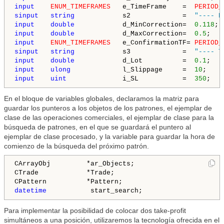
input
ENUM_TIMEFRAMES
   e_TimeFrame    =  
PERIOD_
sinput
string
            s2             =  
"---- P
input
double
            d_MinCorrection=  
0.118
; 
input
double
            d_MaxCorrection=  
0.5
;   
input
ENUM_TIMEFRAMES
   e_ConfirmationTF= 
PERIOD_
sinput
string
            s3             =  
"---- T
input
double
            d_Lot          =  
0.1
;   
input
ulong
             l_Slippage     =  
10
;    
input
uint
              i_SL           =  
350
;   
En el bloque de variables globales, declaramos la matriz para
guardar los punteros a los objetos de los patrones, el ejemplar de
clase de las operaciones comerciales, el ejemplar de clase para la
búsqueda de patrones, en el que se guardará el puntero al
ejemplar de clase procesado, y la variable para guardar la hora de
comienzo de la búsqueda del próximo patrón.
CArrayObj         *ar_Objects;

CTrade            *Trade;

datetime
Para implementar la posibilidad de colocar dos take-profit
simultáneos a una posición, utilizaremos la tecnología ofrecida en el