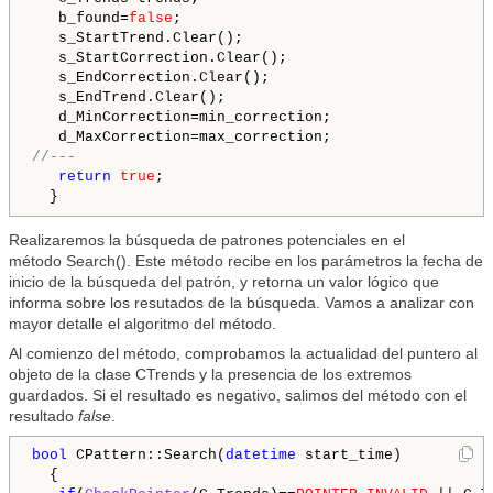
   b_found=
false
;

   s_StartTrend.Clear();

   s_StartCorrection.Clear();

   s_EndCorrection.Clear();

   s_EndTrend.Clear();

   d_MinCorrection=min_correction;

//---
return
true
;

Realizaremos la búsqueda de patrones potenciales en el
método Search(). Este método recibe en los parámetros la fecha de
inicio de la búsqueda del patrón, y retorna un valor lógico que
informa sobre los resutados de la búsqueda. Vamos a analizar con
mayor detalle el algoritmo del método.
Al comienzo del método, comprobamos la actualidad del puntero al
objeto de la clase CTrends y la presencia de los extremos
guardados. Si el resultado es negativo, salimos del método con el
resultado
false
.
bool
 CPattern::Search(
datetime
 start_time)

  {
