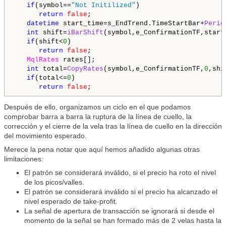
if
(symbol==
"Not Initilized"
)

return
false
;

datetime
 start_time=s_EndTrend.TimeStartBar+
Perio
int
 shift=
iBarShift
(symbol,e_ConfirmationTF,start_
if
(shift<
0
)

return
false
;

MqlRates
 rates[];

int
 total=
CopyRates
(symbol,e_ConfirmationTF,
0
,shi
if
(total<=
0
)

return
false
Después de ello, organizamos un ciclo en el que podamos
comprobar barra a barra la ruptura de la línea de cuello, la
corrección y el cierre de la vela tras la línea de cuello en la dirección
del movimiento esperado.
Merece la pena notar que aquí hemos añadido algunas otras
limitaciones:
El patrón se considerará inválido, si el precio ha roto el nivel
de los picos/valles.
El patrón se considerará inválido si el precio ha alcanzado el
nivel esperado de take-profit.
La señal de apertura de transacción se ignorará si desde el
momento de la señal se han formado más de 2 velas hasta la