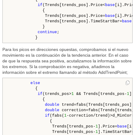
if
(Trends[trends_pos].Price<
base
[i].Price
              {

               Trends[trends_pos].Price=
base
[i].Price
               Trends[trends_pos].TimeStartBar=
base
[
              }

continue
;

Para los picos en direcciones opuestas, comprobamos si el nuevo
movimiento es la continuación de la tendencia anterior. En el caso
de que la respuesta sea positiva, acutalizamos la información sobre
los extremos. Si la comprobación es negativa, añadimos la
información sobre el extremo llamando al método AddTrendPoint;
else
           {

if
(trends_pos>
1
 && Trends[trends_pos-
1
].
              {

double
 trend=fabs(Trends[trends_pos].
double
 correction=fabs(Trends[trends_
if
(fabs(
1
-correction/trend)>d_MinCorre
                 {

                  Trends[trends_pos-
1
].Price=
base
[i]
                  Trends[trends_pos-
1
].TimeStartBar=