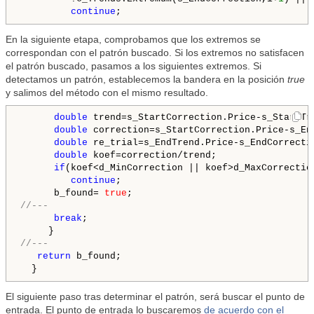
continue
En la siguiente etapa, comprobamos que los extremos se
correspondan con el patrón buscado. Si los extremos no satisfacen
el patrón buscado, pasamos a los siguientes extremos. Si
detectamos un patrón, establecemos la bandera en la posición
true
y salimos del método con el mismo resultado.
double
 trend=s_StartCorrection.Price-s_StartTre
double
 correction=s_StartCorrection.Price-s_End
double
 re_trial=s_EndTrend.Price-s_EndCorrectio
double
 koef=correction/trend;

if
(koef<d_MinCorrection || koef>d_MaxCorrectio
continue
;

      b_found= 
true
//---
break
;

//---
return
 b_found;

El siguiente paso tras determinar el patrón, será buscar el punto de
entrada. El punto de entrada lo buscaremos
de acuerdo con el