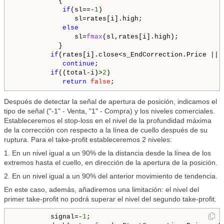
           {

if
(sl==-
1
)

               sl=rates[i].high;

else
               sl=
fmax
(sl,rates[i].high);

           }

if
(rates[i].close<s_EndCorrection.Price || 
continue
;

if
((total-i)>
2
)

return
false
Después de detectar la señal de apertura de posición, indicamos el
tipo de señal ("-1" - Venta, "1" - Compra) y los niveles comerciales.
Estableceremos el stop-loss en el nivel de la profundidad máxima
de la corrección con respecto a la línea de cuello después de su
ruptura. Para el take-profit estableceremos 2 niveles:
1. En un nivel igual a un 90% de la distancia desde la línea de los
extremos hasta el cuello, en dirección de la apertura de la posición.
2. En un nivel igual a un 90% del anterior movimiento de tendencia.
En este caso, además, añadiremos una limitación: el nivel del
primer take-profit no podrá superar el nivel del segundo take-profit.
         signal=-
1
;
