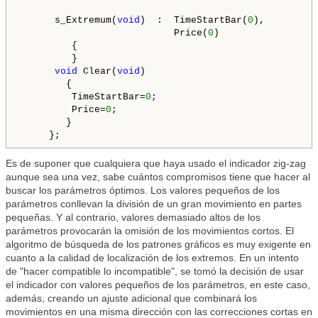
      s_Extremum(
void
)  :  TimeStartBar(
0
),

                           Price(
0
)

         {

         }

void
 Clear(
void
)

        {

         TimeStartBar=
0
;

         Price=
0
;

        }

Es de suponer que cualquiera que haya usado el indicador zig-zag
aunque sea una vez, sabe cuántos compromisos tiene que hacer al
buscar los parámetros óptimos. Los valores pequeños de los
parámetros conllevan la división de un gran movimiento en partes
pequeñas. Y al contrario, valores demasiado altos de los
parámetros provocarán la omisión de los movimientos cortos. El
algoritmo de búsqueda de los patrones gráficos es muy exigente en
cuanto a la calidad de localización de los extremos. En un intento
de "hacer compatible lo incompatible", se tomó la decisión de usar
el indicador con valores pequeños de los parámetros, en este caso,
además, creando un ajuste adicional que combinará los
movimientos en una misma dirección con las correcciones cortas en