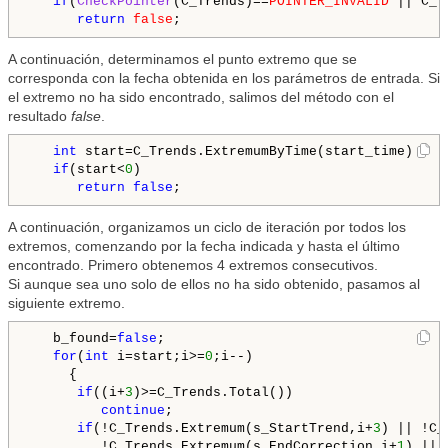
if
(
CheckPointer
(C_Trends)==
POINTER_INVALID
 || C_T
return
false
A continuación, determinamos el punto extremo que se
corresponda con la fecha obtenida en los parámetros de entrada. Si
el extremo no ha sido encontrado, salimos del método con el
resultado
false
.
int
 start=C_Trends.ExtremumByTime(start_time);

if
(start<
0
)

return
false
A continuación, organizamos un ciclo de iteración por todos los
extremos, comenzando por la fecha indicada y hasta el último
encontrado. Primero obtenemos 4 extremos consecutivos.
Si aunque sea uno solo de ellos no ha sido obtenido, pasamos al
siguiente extremo.
   b_found=
false
;

for
(
int
 i=start;i>=
0
;i--)

     {

if
((i+
3
)>=C_Trends.Total())

continue
;

if
(!C_Trends.Extremum(s_StartTrend,i+
3
) || !C_
         !C_Trends.Extremum(s_EndCorrection,i+
1
) || 