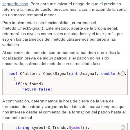
segundo caso
. Pero para minimizar el riesgo de que el precio no
retorne a la línea de cuello, buscaremos la confirmación de la señal
en un marco temporal menor.
Para implementar esta funcionalidad, crearemos el
método CheckSignal(). Este método, aparte de la propia señal,
retornará los niveles comerciales del stop-loss y el take-profit, por
eso en los parámetros del método utilizaremos punteros a las
variables.
Al comienzo del método, comprobamos la bandera que indica la
localización previa de algún patrón; si el patrón no ha sido
encontrado, salimos del método con el resultado false.
bool
 CPattern::CheckSignal(
int
 &signal, 
double
 &sl, 
  {

if
(!b_found)

return
false
A continuación, determinamos la hora de cierre de la vela de
formación del patrón y cargamos los datos del marco temporal que
nos interese desde el comienzo de la formación del patrón hasta el
momento actual.
string
 symbol=C_Trends.
Symbol
();
