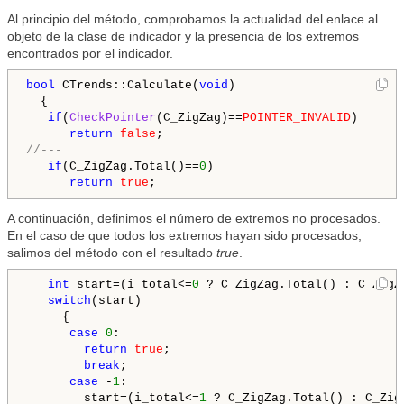
Al principio del método, comprobamos la actualidad del enlace al
objeto de la clase de indicador y la presencia de los extremos
encontrados por el indicador.
bool
 CTrends::Calculate(
void
)

  {

if
(
CheckPointer
(C_ZigZag)==
POINTER_INVALID
)

return
false
//---
if
(C_ZigZag.Total()==
0
)

return
true
A continuación, definimos el número de extremos no procesados.
En el caso de que todos los extremos hayan sido procesados,
salimos del método con el resultado
true
.
int
 start=(i_total<=
0
 ? C_ZigZag.Total() : C_ZigZ
switch
(start)

     {

case
0
:

return
true
;

break
;

case
 -
1
:

        start=(i_total<=
1
 ? C_ZigZag.Total() : C_Zig