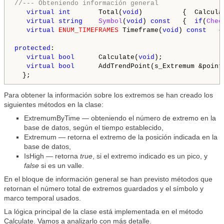
//--- Obteniendo información general
virtual
int
       Total(
void
)          {  Calcula
virtual
string
Symbol
(
void
) 
const
   {  
if
(
Chec
virtual
ENUM_TIMEFRAMES
 Timeframe(
void
) 
const
   {
protected
:

virtual
bool
      Calculate(
void
);

virtual
bool
      AddTrendPoint(s_Extremum &pointe
Para obtener la información sobre los extremos se han creado los
siguientes métodos en la clase:
ExtremumByTime — obteniendo el número de extremo en la
base de datos, según el tiempo establecido,
Extremum — retorna el extremo de la posición indicada en la
base de datos,
IsHigh — retorna
true
, si el extremo indicado es un pico, y
false
si es un valle.
En el bloque de información general se han previsto métodos que
retornan el número total de extremos guardados y el símbolo y
marco temporal usados.
La lógica principal de la clase está implementada en el método
Calculate. Vamos a analizarlo con más detalle.