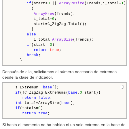
if
(start<
0
 || 
ArrayResize
(Trends,i_total-
1
)<
          {

ArrayFree
(Trends);

           i_total=
0
;

           start=C_ZigZag.Total();

          }

else
           i_total=
ArraySize
(Trends);

if
(start==
0
)

return
true
;

break
;

Después de ello, solicitamos el número necesario de extremos
desde la clase de indicador.
   s_Extremum  
base
[];

if
(!C_ZigZag.Extremums(
base
,
0
,start))

return
false
;

int
 total=ArraySize(
base
);

if
(total<=
0
)

return
true
Si hasta el momento no ha habido ni un solo extremo en la base de