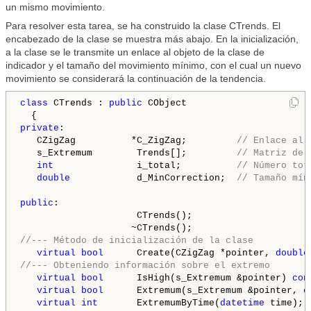
un mismo movimiento.
Para resolver esta tarea, se ha construido la clase CTrends. El
encabezado de la clase se muestra más abajo. En la inicialización,
a la clase se le transmite un enlace al objeto de la clase de
indicador y el tamaño del movimiento mínimo, con el cual un nuevo
movimiento se considerará la continuación de la tendencia.
class
 CTrends : 
public
 CObject

private
:

   CZigZag          *C_ZigZag;         
// Enlace al 
   s_Extremum        Trends[];         
// Matriz de 
int
               i_total;          
// Número tot
double
            d_MinCorrection;  
// Tamaño mín
public
:

                     CTrends();

//--- Método de inicialización de la clase
virtual
bool
      Create(CZigZag *pointer, 
double
//--- Obteniendo información sobre el extremo
virtual
bool
      IsHigh(s_Extremum &pointer) 
con
virtual
bool
      Extremum(s_Extremum &pointer, 
c
virtual
int
       ExtremumByTime(
datetime