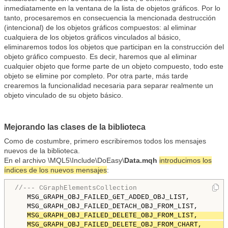
inmediatamente en la ventana de la lista de objetos gráficos. Por lo
tanto, procesaremos en consecuencia la mencionada destrucción
(intencional) de los objetos gráficos compuestos: al eliminar
cualquiera de los objetos gráficos vinculados al básico,
eliminaremos todos los objetos que participan en la construcción del
objeto gráfico compuesto. Es decir, haremos que al eliminar
cualquier objeto que forme parte de un objeto compuesto, todo este
objeto se elimine por completo. Por otra parte, más tarde
crearemos la funcionalidad necesaria para separar realmente un
objeto vinculado de su objeto básico.
Mejorando las clases de la biblioteca
Como de costumbre, primero escribiremos todos los mensajes
nuevos de la biblioteca.
En el archivo \MQL5\Include\DoEasy\
Data.mqh
introducimos los
índices de los nuevos mensajes
:
//--- CGraphElementsCollection
   MSG_GRAPH_OBJ_FAILED_GET_ADDED_OBJ_LIST,         
   MSG_GRAPH_OBJ_FAILED_DETACH_OBJ_FROM_LIST,       
MSG_GRAPH_OBJ_FAILED_DELETE_OBJ_FROM_LIST,       
MSG_GRAPH_OBJ_FAILED_DELETE_OBJ_FROM_CHART,      