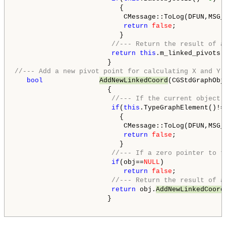
                          {

                           CMessage::ToLog(DFUN,MSG_
return
false
;

                          }

//--- Return the result of a
return
this
.m_linked_pivots.
//--- Add a new pivot point for calculating X and Y 
bool
AddNewLinkedCoord
(CGStdGraphObj
                       {

//--- If the current object 
if
(
this
.TypeGraphElement()!=
                          {

                           CMessage::ToLog(DFUN,MSG_G
return
false
;

                          }

//--- If a zero pointer to t
if
(obj==
NULL
)

return
false
;

//--- Return the result of a
return
 obj.
AddNewLinkedCoord
                       }
