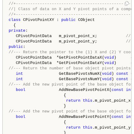
//+-------------------------------------------------
//| Class of data on X and Y pivot points of a compo
//+-------------------------------------------------
class
 CPivotPointXY : 
public
 CObject

private
:

   CPivotPointData   m_pivot_point_x;            
// 
   CPivotPointData   m_pivot_point_y;            
// 
public
//--- Return the pointer to the (1) X and (2) Y coor
   CPivotPointData  *GetPivotPointDataX(
void
)      {
   CPivotPointData  *GetPivotPointDataY(
void
)      {
//--- Return the number of base object pivot points 
int
               GetBasePivotsNumX(
void
) 
const
 {
int
               GetBasePivotsNumY(
void
) 
const
 {
//--- Add the new pivot point of the base object for
bool
              AddNewBasePivotPointX(
const
int
                       {

return
this
.m_pivot_point_x.
//--- Add the new pivot point of the base object for
bool
              AddNewBasePivotPointY(
const
int
                       {

return
this
.m_pivot_point_y.