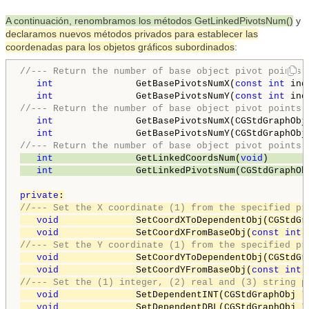
A continuación, renombramos los métodos GetLinkedPivotsNum()
y
declaramos nuevos métodos privados para establecer las
coordenadas para los objetos gráficos subordinados
:
//--- Return the number of base object pivot points 
int
               GetBasePivotsNumX(
const
int
 ind
int
               GetBasePivotsNumY(
const
int
 ind
//--- Return the number of base object pivot points 
int
               GetBasePivotsNumX(CGStdGraphObj
int
               GetBasePivotsNumY(CGStdGraphObj
//--- Return the number of base object pivot points 
int
               GetLinkedCoordsNum(
void
)       
int
               GetLinkedPivotsNum(CGStdGraphOb
private
//--- Set the X coordinate (1) from the specified pr
void
              SetCoordXToDependentObj(CGStdGr
void
              SetCoordXFromBaseObj(
const
int
 
//--- Set the Y coordinate (1) from the specified pr
void
              SetCoordYToDependentObj(CGStdGr
void
              SetCoordYFromBaseObj(
const
int
 
//--- Set the (1) integer, (2) real and (3) string p
void
              SetDependentINT(CGStdGraphObj *
void
              SetDependentDBL(CGStdGraphObj *