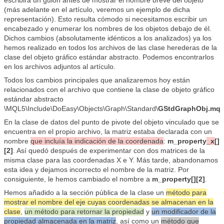
escribirá un guión antes de mostrar el nombre breve del objeto
(más adelante en el artículo, veremos un ejemplo de dicha
representación). Esto resulta cómodo si necesitamos escribir un
encabezado y enumerar los nombres de los objetos debajo de él.
Dichos cambios (absolutamente idénticos a los analizados) ya los
hemos realizado en todos los archivos de las clase herederas de la
clase del objeto gráfico estándar abstracto. Podemos encontrarlos
en los archivos adjuntos al artículo.
Todos los cambios principales que analizaremos hoy están
relacionados con el archivo que contiene la clase de objeto gráfico
estándar abstracto
\MQL5\Include\DoEasy\Objects\Graph\Standard\
GStdGraphObj.mq
En la clase de datos del punto de pivote del objeto vinculado que se
encuentra en el propio archivo, la matriz estaba declarada con un
nombre
que incluía la indicación de la coordenada
:
m_property
_x
[]
[2]
. Así quedó después de experimentar con dos matrices de la
misma clase para las coordenadas X e Y. Más tarde, abandonamos
esta idea y dejamos incorrecto el nombre de la matriz. Por
consiguiente, le hemos cambiado el nombre a
m_property[][2]
.
Hemos añadido a la sección pública de la clase un
método para
mostrar el nombre del eje cuyas coordenadas se almacenan en la
clase
,
un método para retornar la propiedad
y
un modificador de la
propiedad almacenada en la matriz
, así como un
método que