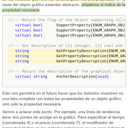
clase del objeto gráfico estándar abstracto,
añadimos el índice de la
propiedad necesaria
:
//--- Return the flag of the object supporting this 
virtual
bool
      SupportProperty(ENUM_GRAPH_OBJ_
virtual
bool
      SupportProperty(ENUM_GRAPH_OBJ_
virtual
bool
      SupportProperty(ENUM_GRAPH_OBJ_
//--- Get description of (1) integer, (2) real and (
string
            GetPropertyDescription(ENUM_GRA
string
            GetPropertyDescription(ENUM_GRA
string
            GetPropertyDescription(ENUM_GRA
//--- Return the description of the graphical object
virtual
string
    AnchorDescription(
void
)        
Esto nos permitirá en el futuro hacer que los métodos muestren no
una lista completa con todas las propiedades de un objeto gráfico,
sino solo la propiedad necesaria.
Vamos a aclarar este punto. Por ejemplo, una línea de tendencia
tiene dos puntos de anclaje en el gráfico. Para especificar el tiempo
(coordenada X) o el precio (coordenada Y), el modificador de