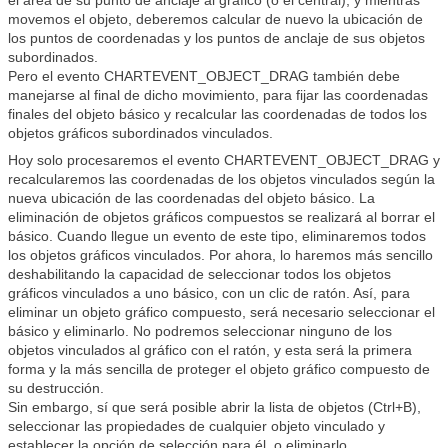
el área de su punto de anclaje al gráfico (o el central), y mientras
movemos el objeto, deberemos calcular de nuevo la ubicación de
los puntos de coordenadas y los puntos de anclaje de sus objetos
subordinados.
Pero el evento CHARTEVENT_OBJECT_DRAG también debe
manejarse al final de dicho movimiento, para fijar las coordenadas
finales del objeto básico y recalcular las coordenadas de todos los
objetos gráficos subordinados vinculados.
Hoy solo procesaremos el evento CHARTEVENT_OBJECT_DRAG y
recalcularemos las coordenadas de los objetos vinculados según la
nueva ubicación de las coordenadas del objeto básico. La
eliminación de objetos gráficos compuestos se realizará al borrar el
básico. Cuando llegue un evento de este tipo, eliminaremos todos
los objetos gráficos vinculados. Por ahora, lo haremos más sencillo
deshabilitando la capacidad de seleccionar todos los objetos
gráficos vinculados a uno básico, con un clic de ratón. Así, para
eliminar un objeto gráfico compuesto, será necesario seleccionar el
básico y eliminarlo. No podremos seleccionar ninguno de los
objetos vinculados al gráfico con el ratón, y esta será la primera
forma y la más sencilla de proteger el objeto gráfico compuesto de
su destrucción.
Sin embargo, sí que será posible abrir la lista de objetos (Ctrl+B),
seleccionar las propiedades de cualquier objeto vinculado y
establecer la opción de selección para él, o eliminarlo