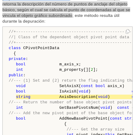
retorna la descripción del número de puntos de anclaje del objeto
básico, según el cual se calcula el punto de coordenadas al que se
vincula el objeto gráfico subordinado
; este método resulta útil
durante la depuración:
//+-------------------------------------------------
//| Class of the dependent object pivot point data  
//+-------------------------------------------------
class
 CPivotPointData

private
:

bool
              m_axis_x;

int
               m_property[][
2
public
//--- (1) Set and (2) return the flag indicating tha
void
              SetAxisX(
const
bool
 axis_x)    
bool
              IsAxisX(
void
)                 
c
string
            AxisDescription(
void
)         
c
//--- Return the number of base object pivot points 
int
               GetBasePivotsNum(
void
)  
const
 {
//--- Add the new pivot point of the base object for
bool
              AddNewBasePivotPoint(
const
stri
                       {

//--- Get the array size 
int
 pivot_index=
this
.GetBase