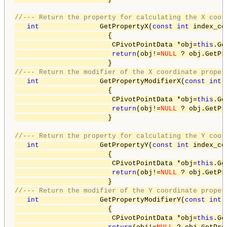
//--- Return the property for calculating the X coor
int
               GetPropertyX(
const
int
 index_co
                       {

                        CPivotPointData *obj=
this
.Ge
return
(obj!=
NULL
 ? obj.GetPr
//--- Return the modifier of the X coordinate proper
int
               GetPropertyModifierX(
const
int
 
                       {

                        CPivotPointData *obj=
this
.Ge
return
(obj!=
NULL
 ? obj.GetPr
                       }

//--- Return the property for calculating the Y coor
int
               GetPropertyY(
const
int
 index_co
                       {

                        CPivotPointData *obj=
this
.Ge
return
(obj!=
NULL
 ? obj.GetPr
//--- Return the modifier of the Y coordinate proper
int
               GetPropertyModifierY(
const
int
 
                       {

                        CPivotPointData *obj=
this
.Ge