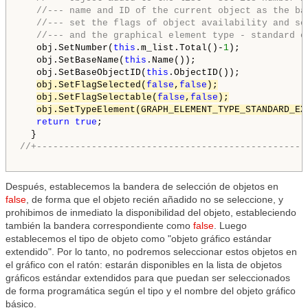
//--- name and ID of the current object as the ba
//--- set the flags of object availability and se
//--- and the graphical element type - standard e
   obj.SetNumber(
this
.m_list.Total()-
1
);

   obj.SetBaseName(
this
.Name());

   obj.SetBaseObjectID(
this
.ObjectID());

obj.SetFlagSelected(
false
,
false
);
obj.SetFlagSelectable(
false
,
false
);
obj.SetTypeElement(GRAPH_ELEMENT_TYPE_STANDARD_EX
return
true
;

//+-------------------------------------------------
Después, establecemos la bandera de selección de objetos en
false
, de forma que el objeto recién añadido no se seleccione, y
prohibimos de inmediato la disponibilidad del objeto, estableciendo
también la bandera correspondiente como
false
. Luego
establecemos el tipo de objeto como "objeto gráfico estándar
extendido". Por lo tanto, no podremos seleccionar estos objetos en
el gráfico con el ratón: estarán disponibles en la lista de objetos
gráficos estándar extendidos para que puedan ser seleccionados
de forma programática según el tipo y el nombre del objeto gráfico
básico.