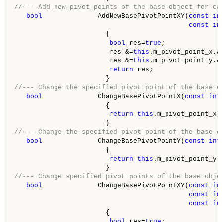
//--- Add new pivot points of the base object for ca
bool
              AddNewBasePivotPointXY(
const
in
const
in
                       {

bool
 res=
true
;

                        res &=
this
.m_pivot_point_x.A
                        res &=
this
.m_pivot_point_y.A
return
 res;

//--- Change the specified pivot point of the base o
bool
              ChangeBasePivotPointX(
const
int
                       {

return
this
.m_pivot_point_x.
//--- Change the specified pivot point of the base o
bool
              ChangeBasePivotPointY(
const
int
                       {

return
this
.m_pivot_point_y.
//--- Change specified pivot points of the base obje
bool
              ChangeBasePivotPointXY(
const
in
const
in
const
in
                       {

bool
 res=
true
;
