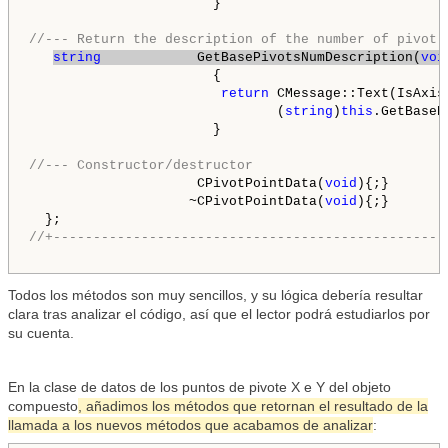
                       }

//--- Return the description of the number of pivot 
string
            GetBasePivotsNumDescription(
voi
                       {

return
 CMessage::Text(IsAxis
                               (
string
)
this
.GetBaseP
                       }

//--- Constructor/destructor
                     CPivotPointData(
void
){;}

                    ~CPivotPointData(
void
){;}

//+-------------------------------------------------
Todos los métodos son muy sencillos, y su lógica debería resultar
clara tras analizar el código, así que el lector podrá estudiarlos por
su cuenta.
En la clase de datos de los puntos de pivote X e Y del objeto
compuesto
, añadimos los métodos que retornan el resultado de la
llamada a los nuevos métodos que acabamos de analizar
: