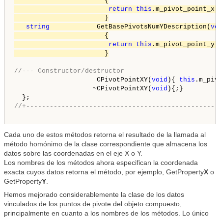
                       {

return
this
.m_pivot_point_x.
                       }

string
            GetBasePivotsNumYDescription(
vo
                       {

return
this
.m_pivot_point_y.
                       }
//--- Constructor/destructor
                     CPivotPointXY(
void
){ 
this
.m_piv
                    ~CPivotPointXY(
void
){;}

//+-------------------------------------------------
Cada uno de estos métodos retorna el resultado de la llamada al
método homónimo de la clase correspondiente que almacena los
datos sobre las coordenadas en el eje X o Y.
Los nombres de los métodos ahora especifican la coordenada
exacta cuyos datos retorna el método, por ejemplo, GetProperty
X
o
GetProperty
Y
.
Hemos mejorado considerablemente la clase de los datos
vinculados de los puntos de pivote del objeto compuesto,
principalmente en cuanto a los nombres de los métodos. Lo único