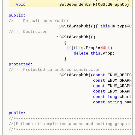
void
              SetDependentSTR(CGStdGraphObj *
public
//--- Default constructor
                     CGStdGraphObj(){ 
this
.m_type=OB
//--- Destructor
                    ~CGStdGraphObj()

                       {

if
(
this
.Prop!=
NULL
)

delete
this
.Prop;

protected
//--- Protected parametric constructor
                     CGStdGraphObj(
const
 ENUM_OBJECT
const
 ENUM_GRAPH_
const
 ENUM_GRAPH_
const
 ENUM_GRAPH_
const
long
 chart_
const
string
 name)
public
//+-------------------------------------------------
//|Methods of simplified access and setting graphica
//+-------------------------------------------------