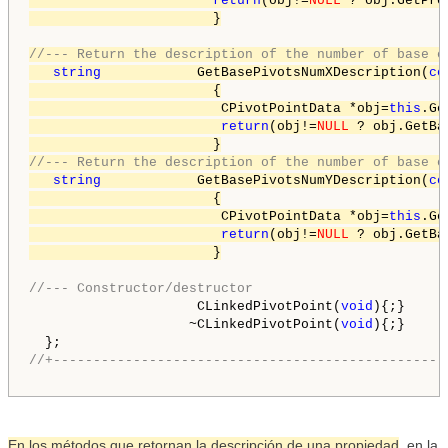
return
(obj!=
NULL
 ? obj.GetPro
                       }

//--- Return the description of the number of base o
string
            GetBasePivotsNumXDescription(
co
                       {

                        CPivotPointData *obj=
this
.Ge
return
(obj!=
NULL
 ? obj.GetBa
//--- Return the description of the number of base o
string
            GetBasePivotsNumYDescription(
co
                       {

                        CPivotPointData *obj=
this
.Ge
return
(obj!=
NULL
 ? obj.GetBa
                       }
//--- Constructor/destructor
                     CLinkedPivotPoint(
void
){;}

                    ~CLinkedPivotPoint(
void
){;}

//+-------------------------------------------------
En los métodos que retornan la descripción de una propiedad
, en la