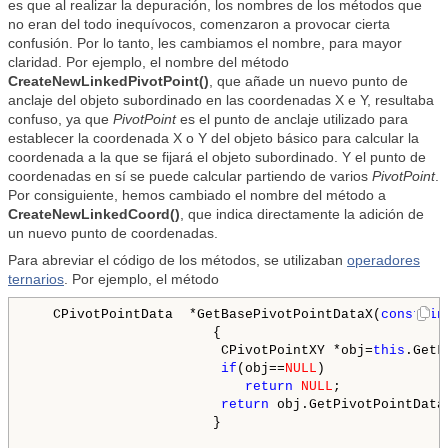
es que al realizar la depuración, los nombres de los métodos que
no eran del todo inequívocos, comenzaron a provocar cierta
confusión. Por lo tanto, les cambiamos el nombre, para mayor
claridad. Por ejemplo, el nombre del método
CreateNewLinkedPivotPoint()
, que añade un nuevo punto de
anclaje del objeto subordinado en las coordenadas X e Y, resultaba
confuso, ya que
PivotPoint
es el punto de anclaje utilizado para
establecer la coordenada X o Y del objeto básico para calcular la
coordenada a la que se fijará el objeto subordinado. Y el punto de
coordenadas en sí se puede calcular partiendo de varios
PivotPoint
.
Por consiguiente, hemos cambiado el nombre del método a
CreateNewLinkedCoord()
, que indica directamente la adición de
un nuevo punto de coordenadas.
Para abreviar el código de los métodos, se utilizaban
operadores
ternarios
. Por ejemplo, el método
   CPivotPointData  *GetBasePivotPointDataX(
const
in
                       {

                        CPivotPointXY *obj=
this
.GetL
if
(obj==
NULL
)

return
NULL
;

return
 obj.GetPivotPointDataX
                       }
