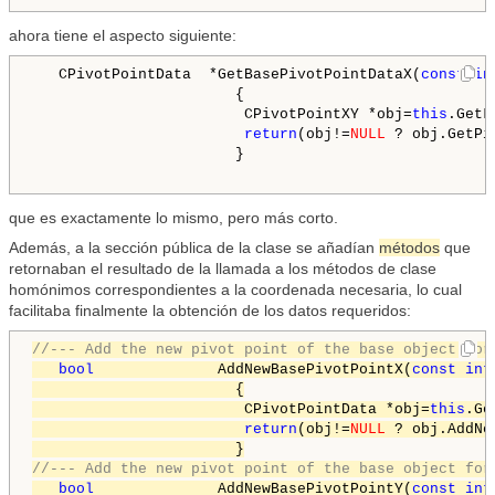
ahora tiene el aspecto siguiente:
   CPivotPointData  *GetBasePivotPointDataX(
const
in
                       {

                        CPivotPointXY *obj=
this
.GetL
return
(obj!=
NULL
 ? obj.GetPi
                       }

que es exactamente lo mismo, pero más corto.
Además, a la sección pública de la clase se añadían
métodos
que
retornaban el resultado de la llamada a los métodos de clase
homónimos correspondientes a la coordenada necesaria, lo cual
facilitaba finalmente la obtención de los datos requeridos:
//--- Add the new pivot point of the base object for
bool
              AddNewBasePivotPointX(
const
int
                       {

                        CPivotPointData *obj=
this
.Ge
return
(obj!=
NULL
 ? obj.AddNe
//--- Add the new pivot point of the base object for
bool
              AddNewBasePivotPointY(
const
int