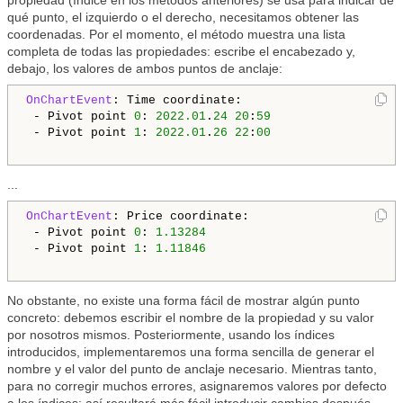
propiedad (índice en los métodos anteriores) se usa para indicar de
qué punto, el izquierdo o el derecho, necesitamos obtener las
coordenadas. Por el momento, el método muestra una lista
completa de todas las propiedades: escribe el encabezado y,
debajo, los valores de ambos puntos de anclaje:
OnChartEvent
: Time coordinate: 

 - Pivot point 
0
: 
2022.01
.
24
20
:
59
 - Pivot point 
1
: 
2022.01
.
26
22
:
00
...
OnChartEvent
: Price coordinate: 

 - Pivot point 
0
: 
1.13284
 - Pivot point 
1
: 
1.11846
No obstante, no existe una forma fácil de mostrar algún punto
concreto: debemos escribir el nombre de la propiedad y su valor
por nosotros mismos. Posteriormente, usando los índices
introducidos, implementaremos una forma sencilla de generar el
nombre y el valor del punto de anclaje necesario. Mientras tanto,
para no corregir muchos errores, asignaremos valores por defecto