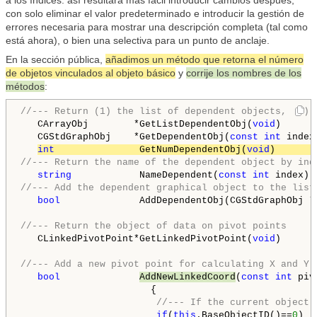
a los índices: así resultará más fácil introducir cambios después,
con solo eliminar el valor predeterminado e introducir la gestión de
errores necesaria para mostrar una descripción completa (tal como
está ahora), o bien una selectiva para un punto de anclaje.
En la sección pública,
añadimos un método que retorna el número
de objetos vinculados al objeto básico
y
corrije los nombres de los
métodos
:
//--- Return (1) the list of dependent objects, (2) 
   CArrayObj        *GetListDependentObj(
void
)      
   CGStdGraphObj    *GetDependentObj(
const
int
 index
int
               GetNumDependentObj(
void
)       
//--- Return the name of the dependent object by ind
string
            NameDependent(
const
int
//--- Add the dependent graphical object to the list
bool
              AddDependentObj(CGStdGraphObj *o
//--- Return the object of data on pivot points
   CLinkedPivotPoint*GetLinkedPivotPoint(
void
)      
//--- Add a new pivot point for calculating X and Y 
bool
AddNewLinkedCoord
(
const
int
 piv
                       {

//--- If the current object 
if
(
this
.BaseObjectID()==
0
)
