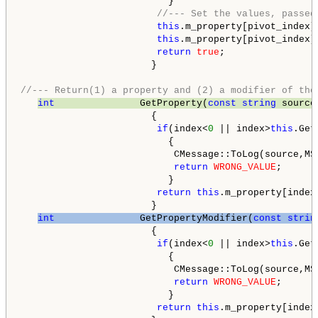
                          }

//--- Set the values, passed
this
.m_property[pivot_index]
this
.m_property[pivot_index]
return
true
;

                       }

//--- Return(1) a property and (2) a modifier of the
int
               GetProperty(
const
string
 source
                       {

if
(index<
0
 || index>
this
.Get
                          {

                           CMessage::ToLog(source,MS
return
WRONG_VALUE
;

                          }

return
this
.m_property[index
                       }

int
               GetPropertyModifier(
const
strin
                       {

if
(index<
0
 || index>
this
.Get
                          {

                           CMessage::ToLog(source,MS
return
WRONG_VALUE
;

                          }

return
this
.m_property[index