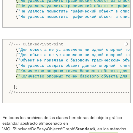
{
"Не удалось удалить графический объект из списка
{
"Не удалось удалить графический объект с графика
   {
"Не удалось поместить графический объект в списо
   {
"Не удалось поместить графический объект в списо
...
//--- CLinkedPivotPoint
   {
"Для объекта не установлено ни одной опорной точ
   {
"Для объекта не установлено ни одной опорной точ
   {
"Объект не привязан к базовому графическому объе
   {
"Не удалось создать объект данных опорной точки 
{
"Количество опорных точек базового объекта для р
{
"Количество опорных точек базового объекта для р
//+-------------------------------------------------
En todos los archivos de las clases herederas del objeto gráfico
estándar abstracto almacenado en
\MQL5\Include\DoEasy\Objects\Graph\
Standard\
, en los métodos