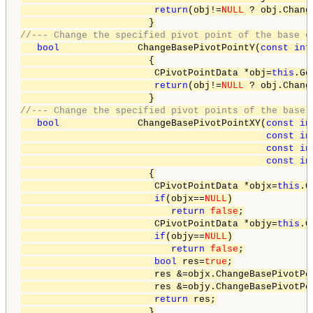
return
(obj!=
NULL
 ? obj.Chang
//--- Change the specified pivot point of the base o
bool
              ChangeBasePivotPointY(
const
int
                       {

                        CPivotPointData *obj=
this
.Ge
return
(obj!=
NULL
 ? obj.Chang
//--- Change the specified pivot points of the base 
bool
              ChangeBasePivotPointXY(
const
in
const
in
const
in
const
in
                       {

                        CPivotPointData *objx=
this
.G
if
(objx==
NULL
)

return
false
;

                        CPivotPointData *objy=
this
.G
if
(objy==
NULL
)

return
false
;

bool
 res=
true
;

                        res &=objx.ChangeBasePivotPo
                        res &=objy.ChangeBasePivotPo
return
 res;

                       }
