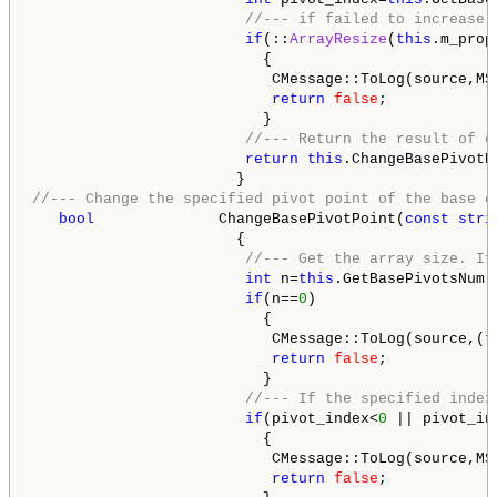
//--- if failed to increase 
if
(::
ArrayResize
(
this
.m_prop
                          {

                           CMessage::ToLog(source,MSG
return
false
;

                          }

//--- Return the result of c
return
this
.ChangeBasePivotP
//--- Change the specified pivot point of the base o
bool
              ChangeBasePivotPoint(
const
stri
                       {

//--- Get the array size. If
int
 n=
this
.GetBasePivotsNum()
if
(n==
0
)

                          {

                           CMessage::ToLog(source,(
t
return
false
;

                          }

//--- If the specified index
if
(pivot_index<
0
 || pivot_in
                          {

                           CMessage::ToLog(source,MS
return
false
;
