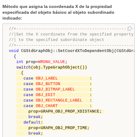
Método que asigna la coordenada X de la propiedad
especificada del objeto básico al objeto subordinado
indicado:
//+-------------------------------------------------
//|Set the X coordinate from the specified property 
//| to the specified subordinate object             
//+-------------------------------------------------
void
 CGStdGraphObj::SetCoordXToDependentObj(CGStdGra
  {

int
 prop=
WRONG_VALUE
;

switch
(obj.TypeGraphObject())
  {
case
OBJ_LABEL
             :
case
OBJ_BUTTON
            :
case
OBJ_BITMAP_LABEL
      :
case
OBJ_EDIT
              :
case
OBJ_RECTANGLE_LABEL
   :
case
OBJ_CHART
             :
     prop=GRAPH_OBJ_PROP_XDISTANCE; 
break
;
default
:
     prop=GRAPH_OBJ_PROP_TIME;
break
;