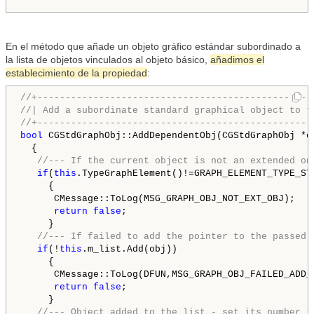
En el método que añade un objeto gráfico estándar subordinado a
la lista de objetos vinculados al objeto básico,
añadimos el
establecimiento de la propiedad
:
//+-------------------------------------------------
//| Add a subordinate standard graphical object to t
//+-------------------------------------------------
bool
 CGStdGraphObj::AddDependentObj(CGStdGraphObj *ob
  {

//--- If the current object is not an extended on
if
(
this
.TypeGraphElement()!=GRAPH_ELEMENT_TYPE_STA
     {

      CMessage::ToLog(MSG_GRAPH_OBJ_NOT_EXT_OBJ);

return
false
;

     }

//--- If failed to add the pointer to the passed 
if
(!
this
.m_list.Add(obj))

     {

      CMessage::ToLog(DFUN,MSG_GRAPH_OBJ_FAILED_ADD_D
return
false
;

     }

//--- Object added to the list - set its number i