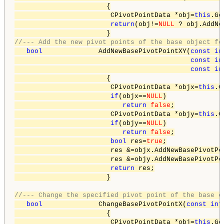
                       {

                        CPivotPointData *obj=
this
.Ge
return
(obj!=
NULL
 ? obj.AddNe
//--- Add the new pivot points of the base object fo
bool
              AddNewBasePivotPointXY(
const
in
const
in
const
in
                       {

                        CPivotPointData *objx=
this
.G
if
(objx==
NULL
)

return
false
;

                        CPivotPointData *objy=
this
.G
if
(objy==
NULL
)

return
false
;

bool
 res=
true
;

                        res &=objx.AddNewBasePivotPo
                        res &=objy.AddNewBasePivotPo
return
 res;

                       }

//--- Change the specified pivot point of the base o
bool
              ChangeBasePivotPointX(
const
int
                       {

                        CPivotPointData *obj=
this
.Ge