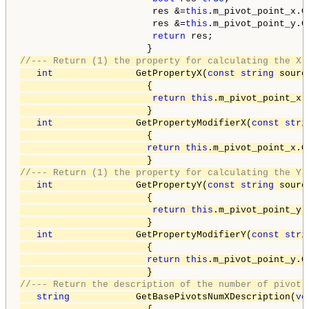
                        res &=
this
.m_pivot_point_x.C
                        res &=
this
.m_pivot_point_y.C
return
 res;

//--- Return (1) the property for calculating the X 
int
               GetPropertyX(
const
string
 sourc
                       {

return
this
.m_pivot_point_x.
                       }

int
               GetPropertyModifierX(
const
stri
                       {

return
this
.m_pivot_point_x.G
//--- Return (1) the property for calculating the Y 
int
               GetPropertyY(
const
string
 sourc
                       {

return
this
.m_pivot_point_y.
                       }

int
               GetPropertyModifierY(
const
stri
                       {

return
this
.m_pivot_point_y.G
//--- Return the description of the number of pivot 
string
            GetBasePivotsNumXDescription(
vo