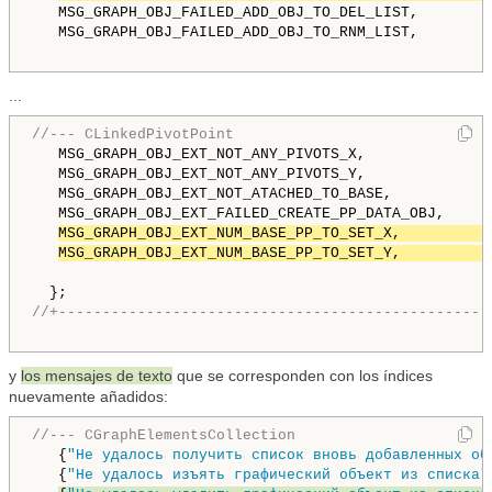
   MSG_GRAPH_OBJ_FAILED_ADD_OBJ_TO_DEL_LIST,        
   MSG_GRAPH_OBJ_FAILED_ADD_OBJ_TO_RNM_LIST,        
...
//--- CLinkedPivotPoint
   MSG_GRAPH_OBJ_EXT_NOT_ANY_PIVOTS_X,              
   MSG_GRAPH_OBJ_EXT_NOT_ANY_PIVOTS_Y,              
   MSG_GRAPH_OBJ_EXT_NOT_ATACHED_TO_BASE,           
   MSG_GRAPH_OBJ_EXT_FAILED_CREATE_PP_DATA_OBJ,     
MSG_GRAPH_OBJ_EXT_NUM_BASE_PP_TO_SET_X,          
MSG_GRAPH_OBJ_EXT_NUM_BASE_PP_TO_SET_Y,          
//+-------------------------------------------------
y
los mensajes de texto
que se corresponden con los índices
nuevamente añadidos:
//--- CGraphElementsCollection
   {
"Не удалось получить список вновь добавленных об
   {
"Не удалось изъять графический объект из списка"