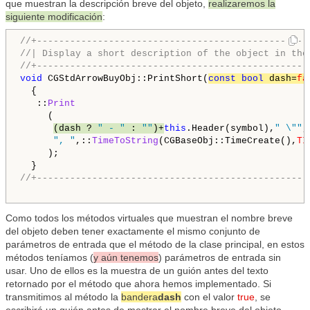
que muestran la descripción breve del objeto,
realizaremos la
siguiente modificación
:
//+-------------------------------------------------
//| Display a short description of the object in the
//+-------------------------------------------------
void
 CGStdArrowBuyObj::PrintShort(
const
bool
 dash=
fa
  {

   ::
Print
     (

(dash ? 
" - "
 : 
""
)+
this
.Header(symbol),
" \""
,
", "
,::
TimeToString
(CGBaseObj::TimeCreate(),
TI
     );

//+-------------------------------------------------
Como todos los métodos virtuales que muestran el nombre breve
del objeto deben tener exactamente el mismo conjunto de
parámetros de entrada que el método de la clase principal, en estos
métodos teníamos (
y aún tenemos
) parámetros de entrada sin
usar. Uno de ellos es la muestra de un guión antes del texto
retornado por el método que ahora hemos implementado. Si
transmitimos al método la
bandera
dash
con el valor
true
, se