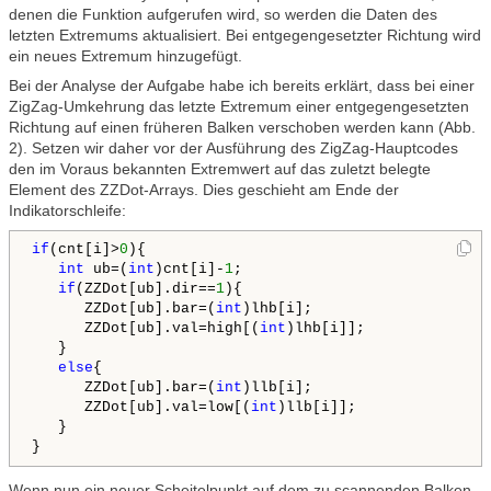
denen die Funktion aufgerufen wird, so werden die Daten des
letzten Extremums aktualisiert. Bei entgegengesetzter Richtung wird
ein neues Extremum hinzugefügt.
Bei der Analyse der Aufgabe habe ich bereits erklärt, dass bei einer
ZigZag-Umkehrung das letzte Extremum einer entgegengesetzten
Richtung auf einen früheren Balken verschoben werden kann (Abb.
2). Setzen wir daher vor der Ausführung des ZigZag-Hauptcodes
den im Voraus bekannten Extremwert auf das zuletzt belegte
Element des ZZDot-Arrays. Dies geschieht am Ende der
Indikatorschleife:
if
(cnt[i]>
0
){

int
 ub=(
int
)cnt[i]-
1
;

if
(ZZDot[ub].dir==
1
){

      ZZDot[ub].bar=(
int
)lhb[i];

      ZZDot[ub].val=high[(
int
)lhb[i]];

   }

else
{

      ZZDot[ub].bar=(
int
)llb[i];

      ZZDot[ub].val=low[(
int
)llb[i]];         

   }

Wenn nun ein neuer Scheitelpunkt auf dem zu scannenden Balken