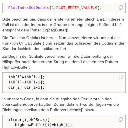
PlotIndexSetDouble
(
1
,
PLOT_EMPTY_VALUE
,
0
); 
Bitte beachten Sie, dass der erste Parameter gleich 1 ist. In diesem
Fall ist dies der Index in der Gruppe der angezeigten Puffer, d.h. 1
entspricht dem Puffer ZigZagBuffer[].
Die Funktion OnInit() ist bereit. Nun konzentrieren wir uns auf die
Funktion OnCalculate() und setzen das Schreiben des Codes in der
Standardschleife des Indikators fort.
Zu Beginn der Schleife verschieben wir die Daten entlang der
Hilfspuffer nach dem ersten String mit dem Löschen des Puffers
HighLowBuffer:
lhb[i]=lhb[i-
1
];      

llb[i]=llb[i-
1
];

dir[i]=dir[i-
1
In unserem Code, in dem die Ausgabe des Oszillators in den
überkauften/überverkauften Zonen definiert wurde, fügen wir die
Richtungseinstellung dem Pufferverzeichnis[] hinzu:
if
(wpr[i]>WPRmax){

   HighLowBuffer[i]=high[i];
