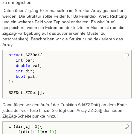
zu ermöglichen.
Daten über ZigZag-Extrema sollen im Struktur-Array gespeichert
werden. Die Struktur sollte Felder für Balkenindex, Wert, Richtung
und ein weiteres Feld vom Typ bool enthalten. Es wird 'true'
gespeichert, wenn ein Extremum der letzte im Muster ist (um die
ZigZag-Farbgebung auf das zuvor erkannte Muster zu
beschränken). Beschreiben wir die Struktur und deklarieren das
Array:
struct
 SZZDot{

int
 bar;

double
 val;

int
 dir;

bool
 pat;

};

Dann fügen wir den Aufruf der Funktion AddZZDot() an dem Ende
jedes der vier Teile hinzu. Sie fügt dem Array ZZDot[] die neuen
ZigZag-Scheitelpunkte hinzu:
if
(dir[i]==
1
){ 

if
(dir[i-
1
]==-
1
){          
