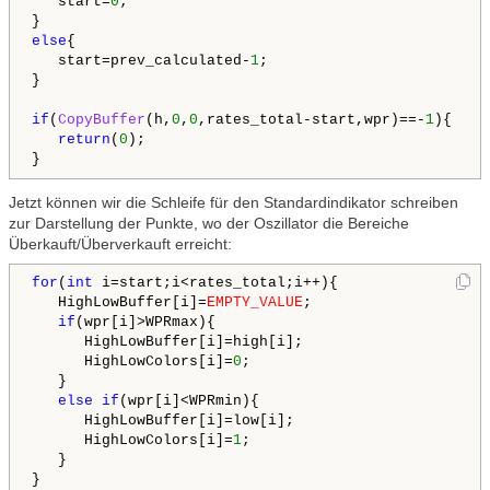
   start=
0
;

else
{

   start=prev_calculated-
1
;

}

if
(
CopyBuffer
(h,
0
,
0
,rates_total-start,wpr)==-
1
){

return
(
0
);

Jetzt können wir die Schleife für den Standardindikator schreiben
zur Darstellung der Punkte, wo der Oszillator die Bereiche
Überkauft/Überverkauft erreicht:
for
(
int
 i=start;i<rates_total;i++){

   HighLowBuffer[i]=
EMPTY_VALUE
;

if
(wpr[i]>WPRmax){

      HighLowBuffer[i]=high[i];

      HighLowColors[i]=
0
;

   }

else
if
(wpr[i]<WPRmin){

      HighLowBuffer[i]=low[i];

      HighLowColors[i]=
1
;      

   }      
