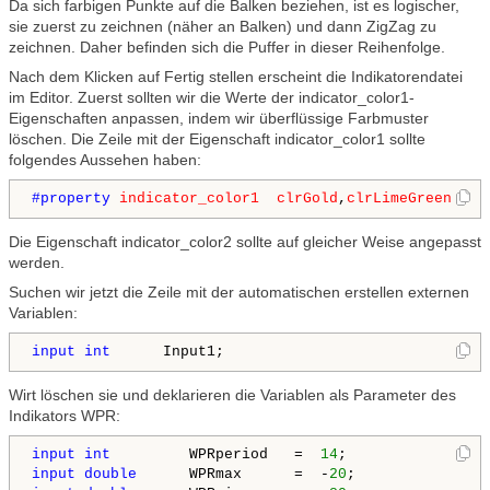
Da sich farbigen Punkte auf die Balken beziehen, ist es logischer,
sie zuerst zu zeichnen (näher an Balken) und dann ZigZag zu
zeichnen. Daher befinden sich die Puffer in dieser Reihenfolge.
Nach dem Klicken auf Fertig stellen erscheint die Indikatorendatei
im Editor. Zuerst sollten wir die Werte der indicator_color1-
Eigenschaften anpassen, indem wir überflüssige Farbmuster
löschen. Die Zeile mit der Eigenschaft indicator_color1 sollte
folgendes Aussehen haben:
#property 
indicator_color1
clrGold
,
clrLimeGreen
Die Eigenschaft indicator_color2 sollte auf gleicher Weise angepasst
werden.
Suchen wir jetzt die Zeile mit der automatischen erstellen externen
Variablen:
input
int
      Input1;
Wirt löschen sie und deklarieren die Variablen als Parameter des
Indikators WPR:
input
int
         WPRperiod   =  
14
input
double
      WPRmax      =  -
20