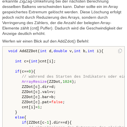
erkannte ZigZag-Umkehrung bei der nächsten Berechnung
desselben Balkens verschwinden kann. Daher sollte ein im Array
gespeichertes Extremum gelöscht werden. Diese Löschung erfolgt
jedoch nicht durch Reduzierung des Arrays, sondern durch
Verringerung des Zählers, der die Anzahl der belegten Array-
Elemente zählt (cnt[] Puffer). Dadurch wird die Geschwindigkeit der
Anzeige deutlich erhöht.
Werfen wir einen Blick auf den AddZdot() Befehl:
void
 AddZZDot(
int
 d,
double
 v,
int
 b,
int
 i){

int
 c=(
int
)cnt[i];

if
(c==
0
){ 

// während des Starten des Indikators oder ein
ArrayResize
(ZZDot,
1024
);

      ZZDot[c].dir=d;

      ZZDot[c].val=v;

      ZZDot[c].bar=b;

      ZZDot[c].pat=
false
;

      cnt[i]=
1
;

   }

else
{

if
(ZZDot[c-
1
].dir==d){
