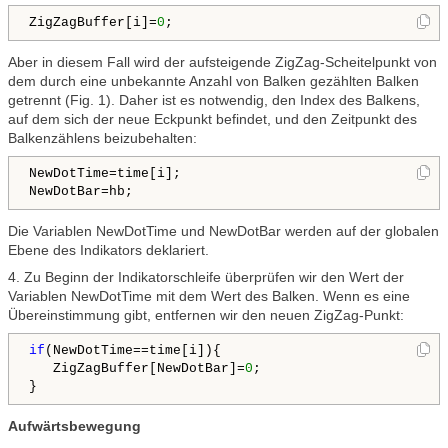
ZigZagBuffer[i]=
0
;
Aber in diesem Fall wird der aufsteigende ZigZag-Scheitelpunkt von
dem durch eine unbekannte Anzahl von Balken gezählten Balken
getrennt (Fig. 1). Daher ist es notwendig, den Index des Balkens,
auf dem sich der neue Eckpunkt befindet, und den Zeitpunkt des
Balkenzählens beizubehalten:
NewDotTime=time[i];

Die Variablen NewDotTime und NewDotBar werden auf der globalen
Ebene des Indikators deklariert.
4. Zu Beginn der Indikatorschleife überprüfen wir den Wert der
Variablen NewDotTime mit dem Wert des Balken. Wenn es eine
Übereinstimmung gibt, entfernen wir den neuen ZigZag-Punkt:
if
(NewDotTime==time[i]){

   ZigZagBuffer[NewDotBar]=
0
;  

Aufwärtsbewegung