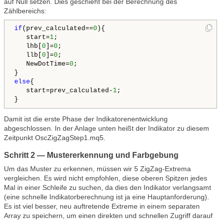
auf Null setzen. Dies geschieht bei der Berechnung des
Zählbereichs:
if
(prev_calculated==
0
){

   start=
1
;

   lhb[
0
]=
0
;

   llb[
0
]=
0
;   

   NewDotTime=
0
; 

else
{

   start=prev_calculated-
1
;

Damit ist die erste Phase der Indikatorenentwicklung
abgeschlossen. In der Anlage unten heißt der Indikator zu diesem
Zeitpunkt OscZigZagStep1.mq5.
Schritt 2 — Mustererkennung und Farbgebung
Um das Muster zu erkennen, müssen wir 5 ZigZag-Extrema
vergleichen. Es wird nicht empfohlen, diese oberen Spitzen jedes
Mal in einer Schleife zu suchen, da dies den Indikator verlangsamt
(eine schnelle Indikatorberechnung ist ja eine Hauptanforderung).
Es ist viel besser, neu auftretende Extreme in einem separaten
Array zu speichern, um einen direkten und schnellen Zugriff darauf