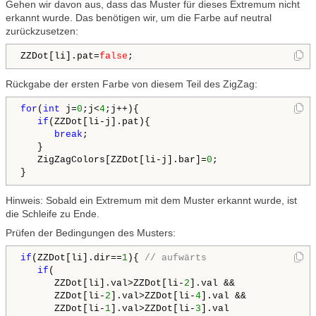
Gehen wir davon aus, dass das Muster für dieses Extremum nicht
erkannt wurde. Das benötigen wir, um die Farbe auf neutral
zurückzusetzen:
ZZDot[li].pat=
false
;
Rückgabe der ersten Farbe von diesem Teil des ZigZag:
for
(
int
 j=
0
;j<
4
;j++){

if
(ZZDot[li-j].pat){

break
;

   }

   ZigZagColors[ZZDot[li-j].bar]=
0
;

Hinweis: Sobald ein Extremum mit dem Muster erkannt wurde, ist
die Schleife zu Ende.
Prüfen der Bedingungen des Musters:
if
(ZZDot[li].dir==
1
){ 
// aufwärts
if
(

      ZZDot[li].val>ZZDot[li-
2
].val && 

      ZZDot[li-
2
].val>ZZDot[li-
4
].val && 

      ZZDot[li-
1
].val>ZZDot[li-
3
].val
