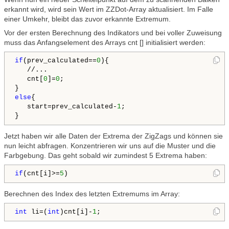
erkannt wird, wird sein Wert im ZZDot-Array aktualisiert. Im Falle
einer Umkehr, bleibt das zuvor erkannte Extremum.
Vor der ersten Berechnung des Indikators und bei voller Zuweisung
muss das Anfangselement des Arrays cnt [] initialisiert werden:
if
(prev_calculated==
0
){

   //...

   cnt[
0
]=
0
;

else
{

   start=prev_calculated-
1
;

Jetzt haben wir alle Daten der Extrema der ZigZags und können sie
nun leicht abfragen. Konzentrieren wir uns auf die Muster und die
Farbgebung. Das geht sobald wir zumindest 5 Extrema haben:
if
(cnt[i]>=
5
)
Berechnen des Index des letzten Extremums im Array:
int
 li=(
int
)cnt[i]-
1
;