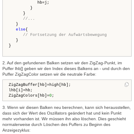
            hb=j;

         }

      }

//...
   }

else
{

// Fortsetzung der Aufwärtsbewegung
   }      

}

2. Auf den gefundenen Balken setzen wir den ZigZag-Punkt, im
Puffer lhb[] geben wir den Index dieses Balkens an - und durch den
Puffer ZigZagColor setzen wir die neutrale Farbe:
ZigZagBuffer[hb]=high[hb];

lhb[i]=hb;            

ZigZagColors[hb]=
0
3. Wenn wir diesen Balken neu berechnen, kann sich herausstellen,
dass sich der Wert des Oszillators geändert hat und kein Punkt
mehr vorhanden ist. Wir müssen ihn also löschen. Dies geschieht
normalerweise durch Löschen des Puffers zu Beginn des
Anzeigezyklus: