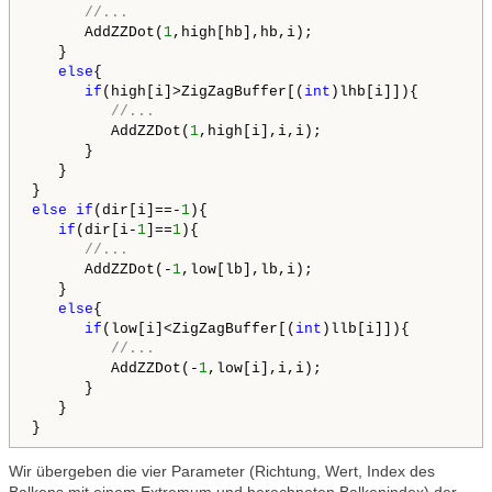
//...
      AddZZDot(
1
,high[hb],hb,i);

   }

else
{ 

if
(high[i]>ZigZagBuffer[(
int
)lhb[i]]){

//...
         AddZZDot(
1
,high[i],i,i);

      }

   }      

else
if
(dir[i]==-
1
){

if
(dir[i-
1
]==
1
){

//...
      AddZZDot(-
1
,low[lb],lb,i);

   }

else
{

if
(low[i]<ZigZagBuffer[(
int
)llb[i]]){

//...
         AddZZDot(-
1
,low[i],i,i);

      }

   }      

Wir übergeben die vier Parameter (Richtung, Wert, Index des
Balkens mit einem Extremum und berechneten Balkenindex) der