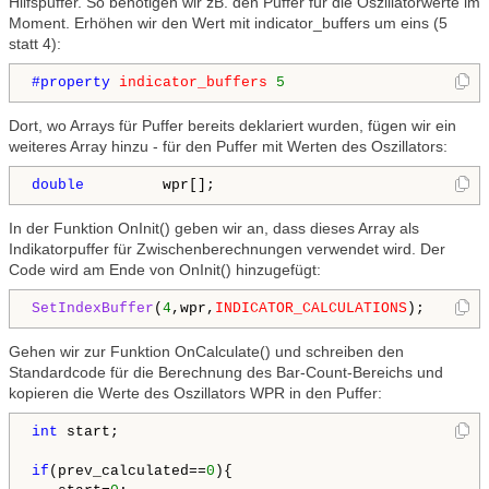
Hilfspuffer. So benötigen wir zB. den Puffer für die Oszillatorwerte im
Moment. Erhöhen wir den Wert mit indicator_buffers um eins (5
statt 4):
#property 
indicator_buffers
5
Dort, wo Arrays für Puffer bereits deklariert wurden, fügen wir ein
weiteres Array hinzu - für den Puffer mit Werten des Oszillators:
double
         wpr[];
In der Funktion OnInit() geben wir an, dass dieses Array als
Indikatorpuffer für Zwischenberechnungen verwendet wird. Der
Code wird am Ende von OnInit() hinzugefügt:
SetIndexBuffer
(
4
,wpr,
INDICATOR_CALCULATIONS
); 
Gehen wir zur Funktion OnCalculate() und schreiben den
Standardcode für die Berechnung des Bar-Count-Bereichs und
kopieren die Werte des Oszillators WPR in den Puffer:
int
 start;

if
(prev_calculated==
0
){
