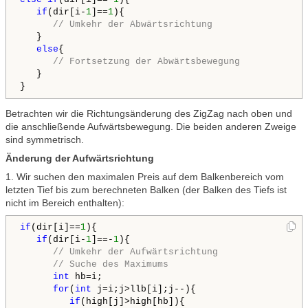
if
(dir[i-
1
]==
1
){ 

// Umkehr der Abwärtsrichtung
   }

else
{

// Fortsetzung der Abwärtsbewegung
   }      

Betrachten wir die Richtungsänderung des ZigZag nach oben und
die anschließende Aufwärtsbewegung. Die beiden anderen Zweige
sind symmetrisch.
Änderung der Aufwärtsrichtung
1. Wir suchen den maximalen Preis auf dem Balkenbereich vom
letzten Tief bis zum berechneten Balken (der Balken des Tiefs ist
nicht im Bereich enthalten):
if
(dir[i]==
1
){

if
(dir[i-
1
]==-
1
){ 

// Umkehr der Aufwärtsrichtung
// Suche des Maximums
int
 hb=i;

for
(
int
 j=i;j>llb[i];j--){

if
(high[j]>high[hb]){
