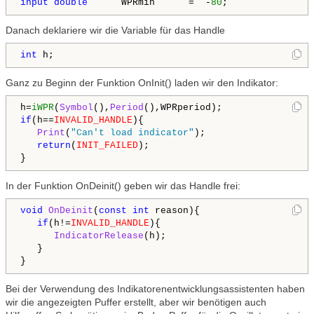
input
double
      WPRmin      =  -
80
Danach deklariere wir die Variable für das Handle
int
 h;
Ganz zu Beginn der Funktion OnInit() laden wir den Indikator:
h=
iWPR
(
Symbol
(),
Period
if
(h==
INVALID_HANDLE
){

Print
(
"Can't load indicator"
);

return
(
INIT_FAILED
);

In der Funktion OnDeinit() geben wir das Handle frei:
void
OnDeinit
(
const
int
 reason){

if
(h!=
INVALID_HANDLE
){

IndicatorRelease
(h);

   }

Bei der Verwendung des Indikatorenentwicklungsassistenten haben
wir die angezeigten Puffer erstellt, aber wir benötigen auch