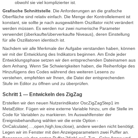
obwohl sie viel komplizierter ist.
Grafische Schnittstelle
. Die Anforderungen an die grafische
Oberfläche sind relativ einfach. Die Menge der Kontrollelement ist
konstant, sie sollte je nach ausgewähltem Oszillator nicht verändert
werden müssen. Es werden nur zwei numerische Parameter
verwendet (überkaufte/überverkaufte Niveaus), deren Einstellung
für alle Oszillatoren identisch ist.
Nachdem wir alle Merkmale der Aufgabe verstanden haben, können
wir mit der Entwicklung des Indikators beginnen. Am Ende jeder
Entwicklungsphase setzen wir den entsprechenden Dateinamen aus
dem Anhang. Wenn Sie Schwierigkeiten haben, die Reihenfolge des
Hinzufügens des Codes während des weiteren Lesens zu
verstehen, empfehlen wir Ihnen, die Datei der entsprechenden
Stufe im Editor zu öffnen und zu überprüfen.
Schritt 1 — Entwickeln des ZigZag
Erstellen wir den neuen Nutzerindikator OscZigZagStep1 im
MetaEditor. Fügen wir eine externe Variable hinzu, um die Stelle im
Code für Variablen zu markieren. Im Auswahlfenster der
Ereignisbehandlung wählen wir die erste Option -
OnCalculate(....,open,high,low,close), andere werden nicht benötigt.
Legen wir im Fenster mit den Anzeigeparametern zwei Puffer an.
Benennen wir den ersten Puffer "
HighLow", Typ - Color Arrow und