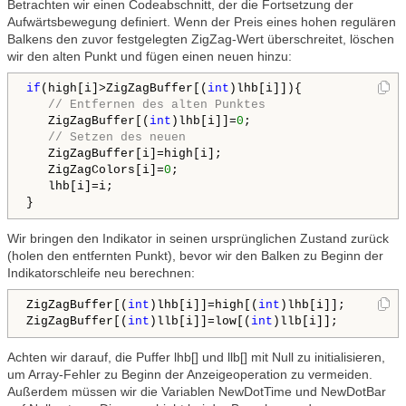
Betrachten wir einen Codeabschnitt, der die Fortsetzung der
Aufwärtsbewegung definiert. Wenn der Preis eines hohen regulären
Balkens den zuvor festgelegten ZigZag-Wert überschreitet, löschen
wir den alten Punkt und fügen einen neuen hinzu:
if
(high[i]>ZigZagBuffer[(
int
)lhb[i]]){ 

// Entfernen des alten Punktes
   ZigZagBuffer[(
int
)lhb[i]]=
0
;

// Setzen des neuen
   ZigZagBuffer[i]=high[i];

   ZigZagColors[i]=
0
;

   lhb[i]=i;

Wir bringen den Indikator in seinen ursprünglichen Zustand zurück
(holen den entfernten Punkt), bevor wir den Balken zu Beginn der
Indikatorschleife neu berechnen:
ZigZagBuffer[(
int
)lhb[i]]=high[(
int
)lhb[i]];

ZigZagBuffer[(
int
)llb[i]]=low[(
int
Achten wir darauf, die Puffer lhb[] und llb[] mit Null zu initialisieren,
um Array-Fehler zu Beginn der Anzeigeoperation zu vermeiden.
Außerdem müssen wir die Variablen NewDotTime und NewDotBar