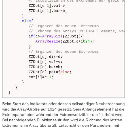
// aktualisieren des Extremums der gleichen
         ZZDot[c-
1
].val=v;

         ZZDot[c-
1
].bar=b;         

      }

else
{

// Ergänzen des neuen Extremums
// Erhöhen des Arrays um 1024 Elemente, wen
if
(c>=
ArraySize
(ZZDot)){ 

ArrayResize
(ZZDot,c+
1024
);

         }

// Ergänzen des neuen Extremums
         ZZDot[c].dir=d;

         ZZDot[c].val=v;

         ZZDot[c].bar=b;

         ZZDot[c].pat=
false
;

         cnt[i]=c+
1
;

      }

   }

Beim Start des Indikators oder dessen vollständiger Neuberechnung
wird die Array-Größe auf 1024 gesetzt. Sein Anfangselement hat die
Extremparameter, während der Extremwertzähler um 1 erhöht wird.
Bei nachfolgenden Funktionsaufrufen wird die Richtung des letzten
Extremums im Array überprüft. Entspricht er den Parametern, mit