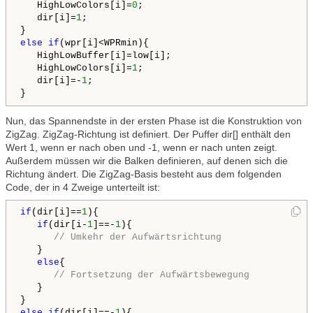
   HighLowColors[i]=
0
;

   dir[i]=
1
;

else
if
(wpr[i]<WPRmin){

   HighLowBuffer[i]=low[i];

   HighLowColors[i]=
1
;      

   dir[i]=-
1
;

Nun, das Spannendste in der ersten Phase ist die Konstruktion von
ZigZag. ZigZag-Richtung ist definiert. Der Puffer dir[] enthält den
Wert 1, wenn er nach oben und -1, wenn er nach unten zeigt.
Außerdem müssen wir die Balken definieren, auf denen sich die
Richtung ändert. Die ZigZag-Basis besteht aus dem folgenden
Code, der in 4 Zweige unterteilt ist:
if
(dir[i]==
1
){

if
(dir[i-
1
]==-
1
){ 

// Umkehr der Aufwärtsrichtung
   }

else
{

// Fortsetzung der Aufwärtsbewegung
   }      

else
if
(dir[i]==-
1
){
