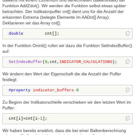
Funktion AddZdot(). Wir werden die Funktion selbst etwas später
betrachten. Der Indikatorpuffer cnt[] dient uns für die Anzahl der
erkannten Extrema (belegte Elemente im AADot[] Array).
Deklarieren wir das Array cnt[]:
double
         cnt[];
In der Funktion Oninit() rufen wir dazu die Funktion SetIndexBuffer()
auf:
SetIndexBuffer
(
8
,cnt,
INDICATOR_CALCULATIONS
);  
Wir ändern den Wert der Eigenschaft die die Anzahl der Puffer
festlegt:
#property 
indicator_buffers
9
Zu Beginn der Indikatorschleife verschieben wir den letzten Wert im
Puffer:
cnt[i]=cnt[i-
1
];
Wir haben bereits erwähnt, dass die bei einer Balkenberechnung