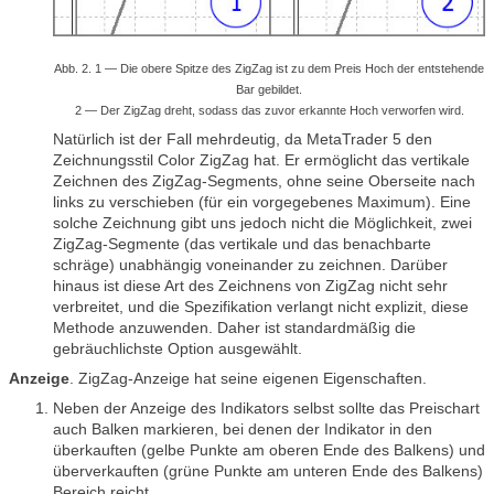
Abb. 2. 1 — Die obere Spitze des ZigZag ist zu dem Preis Hoch der entstehende
Bar gebildet.
2 — Der ZigZag dreht, sodass das zuvor erkannte Hoch verworfen wird.
Natürlich ist der Fall mehrdeutig, da MetaTrader 5 den
Zeichnungsstil Color ZigZag hat. Er ermöglicht das vertikale
Zeichnen des ZigZag-Segments, ohne seine Oberseite nach
links zu verschieben (für ein vorgegebenes Maximum). Eine
solche Zeichnung gibt uns jedoch nicht die Möglichkeit, zwei
ZigZag-Segmente (das vertikale und das benachbarte
schräge) unabhängig voneinander zu zeichnen. Darüber
hinaus ist diese Art des Zeichnens von ZigZag nicht sehr
verbreitet, und die Spezifikation verlangt nicht explizit, diese
Methode anzuwenden. Daher ist standardmäßig die
gebräuchlichste Option ausgewählt.
Anzeige
. ZigZag-Anzeige hat seine eigenen Eigenschaften.
Neben der Anzeige des Indikators selbst sollte das Preischart
auch Balken markieren, bei denen der Indikator in den
überkauften (gelbe Punkte am oberen Ende des Balkens) und
überverkauften (grüne Punkte am unteren Ende des Balkens)
Bereich reicht.