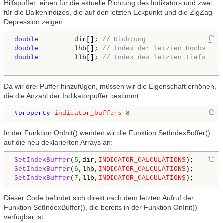
Hilfspuffer: einen für die aktuelle Richtung des Indikators und zwei
für die Balkenindizes, die auf den letzten Eckpunkt und die ZigZag-
Depression zeigen:
double
         dir[]; 
// Richtung
double
         lhb[]; 
// Index der letzten Hochs
double
         llb[]; 
// Index des letzten Tiefs
Da wir drei Puffer hinzufügen, müssen wir die Eigenschaft erhöhen,
die die Anzahl der Indikatorpuffer bestimmt:
#property 
indicator_buffers
8
In der Funktion OnInit() wenden wir die Funktion SetIndexBuffer()
auf die neu deklarierten Arrays an:
SetIndexBuffer
(
5
,dir,
INDICATOR_CALCULATIONS
SetIndexBuffer
(
6
,lhb,
INDICATOR_CALCULATIONS
SetIndexBuffer
(
7
,llb,
INDICATOR_CALCULATIONS
Dieser Code befindet sich direkt nach dem letzten Aufruf der
Funktion SetIndexBuffer(), die bereits in der Funktion OnInit()
verfügbar ist.