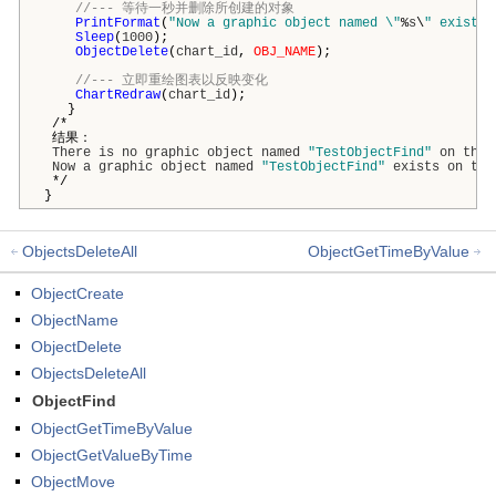
//--- 等待一秒并删除所创建的对象
PrintFormat
(
"Now a graphic object named \"
%
s
\
" exists 
Sleep
(
1000
);
ObjectDelete
(
chart_id
,
OBJ_NAME
);
//--- 立即重绘图表以反映变化
ChartRedraw
(
chart_id
);
}
/*
结果：
There
is
no
graphic
object
named
"TestObjectFind"
on
the
Now
a
graphic
object
named
"TestObjectFind"
exists
on
the
*/
}
ObjectsDeleteAll
ObjectGetTimeByValue
ObjectCreate
ObjectName
ObjectDelete
ObjectsDeleteAll
ObjectFind
ObjectGetTimeByValue
ObjectGetValueByTime
ObjectMove