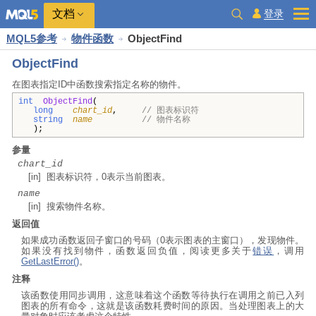
文档
登录
MQL5参考
物件函数
ObjectFind
ObjectFind
在图表指定ID中函数搜索指定名称的物件。
int
ObjectFind
(
long
chart_id
,
// 图表标识符
string
name
// 物件名称
);
参量
chart_id
[in] 图表标识符，0表示当前图表。
name
[in] 搜索物件名称。
返回值
如果成功函数返回子窗口的号码（0表示图表的主窗口），发现物件。
如果没有找到物件，函数返回负值，阅读更多关于
错误
，调用
GetLastError()
。
注释
该函数使用同步调用，这意味着这个函数等待执行在调用之前已入列
图表的所有命令，这就是该函数耗费时间的原因。当处理图表上的大