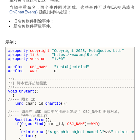
量对象时应该考虑这个特性。
当物件重命名，两个事件同时形成。这些事件可以在EA交易或者
OnChartEvent()
函数指标中处理：
旧名称物件删除事件；
新名称物件新建事件。
示例：
#property
copyright
"Copyright 2025, MetaQuotes Ltd."
#property
link
"https://www.mql5.com"
#property
version
"1.00"
#define
OBJ_NAME
"TestObjectFind"
#define
WND
0
//+---------------------------------------------------------
//| 脚本程序起始函数
//+---------------------------------------------------------
void
OnStart
()
{
//--- 图表 ID
long
chart_id
=
ChartID
();
//--- 如果在 WND 窗口中的图表上发现了 OBJ_NAME 图形对象,
//--- 报告并完成工作
ResetLastError
();
if
(
ObjectFind
(
chart_id
,
OBJ_NAME
)==
WND
)
{
PrintFormat
(
"A graphic object named \"
%
s
\
" exists on c
return
;