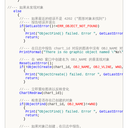
}
//--- 如果未发现对象
else
{
//--- 如果最近的错误不是 4202 ("图形对象未找到")
//--- 报告错误并退出
if
(
GetLastError
()!=
ERR_OBJECT_NOT_FOUND
)
{
Print
(
"ObjectFind() failed. Error "
,
GetLastError
()
return
;
}
//--- 在日志中报告 chart_id 对应的图表中没有 OBJ_NAME 对象
PrintFormat
(
"There is no graphic object named \"
%
s
\
" o
//--- 在 WND 窗口中创建名为 OBJ_NAME 的垂直线对象
ResetLastError
();
if
(!
ObjectCreate
(
chart_id
,
OBJ_NAME
,
OBJ_VLINE
,
WND
,
T
{
Print
(
"ObjectCreate() failed. Error "
,
GetLastError
return
;
}
//--- 立即重绘图表以反映变化
ChartRedraw
(
chart_id
);
//--- 检查是否存在已创建的对象
if
(
ObjectFind
(
chart_id
,
OBJ_NAME
)!=
WND
)
{
Print
(
"ObjectFind() failed. Error "
,
GetLastError
()
return
;
}
//--- 如果对象已创建，在日志中报告,