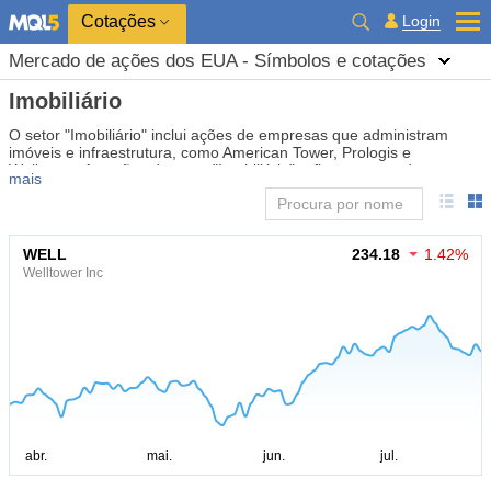
Cotações
Login
Mercado de ações dos EUA - Símbolos e cotações
Imobiliário
O setor "Imobiliário" inclui ações de empresas que administram
imóveis e infraestrutura, como American Tower, Prologis e
Welltower. As ações do setor "Imobiliário" refletem as mudanças
mais
nos mercados de imóveis comerciais e residenciais, as tendências
de aluguel e os investimentos no setor de construção. Investidores
acompanham as ações do setor "Imobiliário" para avaliar o
potencial de renda com aluguéis e valorização de imóveis. As ações
WELL
234.18
1.42%
do "Imobiliário" tendem a ser estáveis no longo prazo,
Welltower Inc
proporcionando dividendos e proteção contra a inflação.