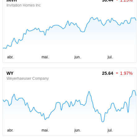
INVH
30.44
1.25%
Invitation Homes Inc
WY
25.64
1.97%
Weyerhaeuser Company