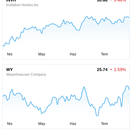
INVH
30.68
0.46%
Invitation Homes Inc
WY
25.74
1.59%
Weyerhaeuser Company