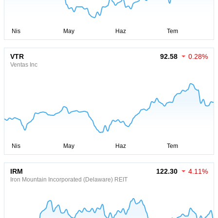
VTR
92.58
0.28%
Ventas Inc
IRM
122.30
4.11%
Iron Mountain Incorporated (Delaware) REIT