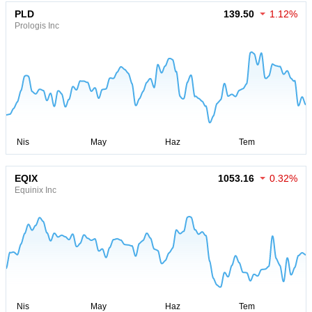
PLD
139.50
1.12%
Prologis Inc
EQIX
1053.16
0.32%
Equinix Inc