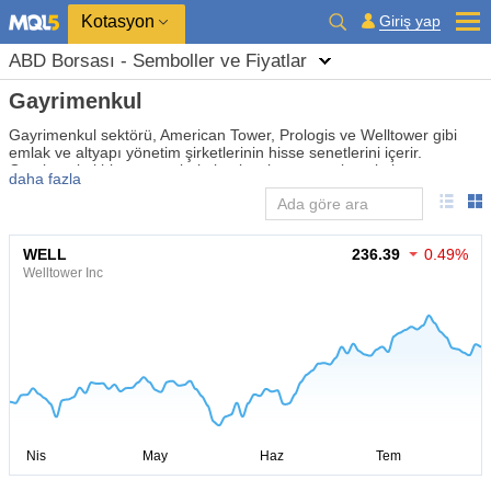
Kotasyon
Giriş yap
ABD Borsası - Semboller ve Fiyatlar
Gayrimenkul
Gayrimenkul sektörü, American Tower, Prologis ve Welltower gibi
emlak ve altyapı yönetim şirketlerinin hisse senetlerini içerir.
Gayrimenkul hisse senetleri, ticari ve konut gayrimenkul
daha fazla
piyasalarındaki değişiklikleri, kiralama trendlerini ve inşaat
sektöründeki yatırımları yansıtır. Yatırımcılar, kira ve emlak getirisi
potansiyelini değerlendirmek için Gayrimenkul hisse senetlerini izler.
Gayrimenkul hisse senetleri uzun vadede istikrarlı olabilir,
WELL
236.39
0.49%
yatırımcılara temettü ve enflasyona karşı koruma sağlar.
Welltower Inc