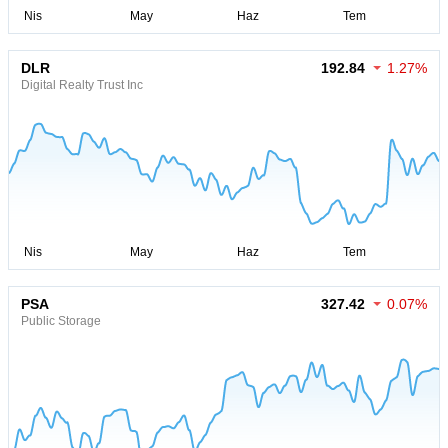
DLR
192.84
1.27%
Digital Realty Trust Inc
PSA
327.42
0.07%
Public Storage