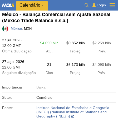
Calendário
Login
México - Balança Comercial sem Ajuste Sazonal
(Mexico Trade Balance n.s.a.)
México
, MXN
27 jul. 2026
$​4.090 bilh
$​0.852 bilh
$​2.259 bilh
12:00 GMT
Última divulgação
Atu.
Projeç.
Prév.
27 ago. 2026
21
$​6.173 bilh
$​4.090 bilh
12:00 GMT
Seguinte divulgação
Dias
Projeç.
Prév.
Importância
Baixa
Setor:
Comércio
Fonte:
Instituto Nacional de Estatística e Geografia
(INEGI) (National Institute of Statistics and
Geography (INEGI))