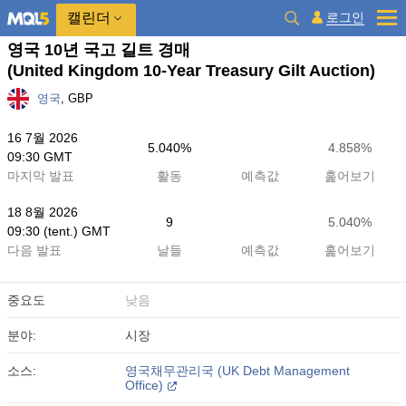
캘린더
로그인
영국 10년 국고 길트 경매
(United Kingdom 10-Year Treasury Gilt Auction)
영국
, GBP
16 7월 2026
5.040%
4.858%
09:30 GMT
마지막 발표
활동
예측값
훑어보기
18 8월 2026
9
5.040%
09:30 (tent.) GMT
다음 발표
날들
예측값
훑어보기
중요도
낮음
분야:
시장
소스:
영국채무관리국 (UK Debt Management
Office)