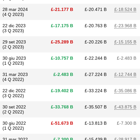
28 mar 2024
£​-21.177 B
£​-20.471 B
£​-18.524 B
(4 Q 2023)
22 dic 2023
£​-17.175 B
£​-20.763 B
£​-23.968 B
(3 Q 2023)
29 set 2023
£​-25.289 B
£​-20.226 B
£​-15.155 B
(2 Q 2023)
30 giu 2023
£​-10.757 B
£​-22.244 B
£​-2.483 B
(1 Q 2023)
31 mar 2023
£​-2.483 B
£​-27.224 B
£​-12.744 B
(4 Q 2022)
22 dic 2022
£​-19.402 B
£​-33.224 B
£​-35.086 B
(3 Q 2022)
30 set 2022
£​-33.768 B
£​-35.507 B
£​-43.875 B
(2 Q 2022)
30 giu 2022
£​-51.673 B
£​-13.813 B
£​-7.300 B
(1 Q 2022)
31 mar 2022
£​-7.300 B
£​-15.439 B
£​-28.917 B