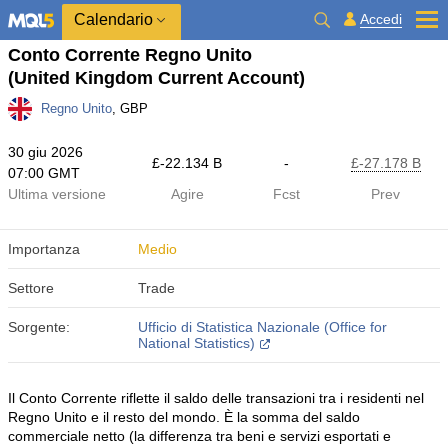
Calendario
Accedi
Conto Corrente Regno Unito
(United Kingdom Current Account)
Regno Unito
, GBP
30 giu 2026
£​-22.134 B
-
£​-27.178 B
07:00 GMT
Ultima versione
Agire
Fcst
Prev
Importanza
Medio
Settore
Trade
Sorgente:
Ufficio di Statistica Nazionale (Office for
National Statistics)
Il Conto Corrente riflette il saldo delle transazioni tra i residenti nel
Regno Unito e il resto del mondo. È la somma del saldo
commerciale netto (la differenza tra beni e servizi esportati e