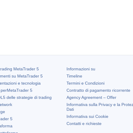
trading
MetaTrader 5
Informazioni su
amenti su
MetaTrader 5
Timeline
entazioni e tecnologia
Termini e Condizioni
 per
MetaTrader 5
Contratto di pagamento ricorrente
5 delle strategie di trading
Agency Agreement – Offer
etwork
Informativa sulla Privacy e la Prote
Dati
rge
Informativa sui Cookie
ader 5
Contatti e richieste
taforma