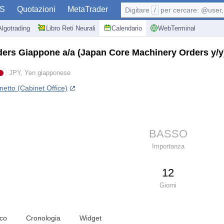
S
Quotazioni
MetaTrader
Digitare
/
per cercare: @user, 
Algotrading
Libro Reti Neurali
Calendario
WebTerminal
ders Giappone a/a
(Japan Core Machinery Orders y/y
JPY, Yen giapponese
inetto (Cabinet Office)
BASSO
Importanza
12
Giorni
ico
Cronologia
Widget