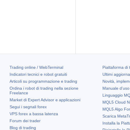
Trading online / WebTerminal
Piattaforma di 
Indicatori tecnici e robot gratuiti
Ultimi aggiorn
Articoli su programmazione e trading
Novità, implem
Ordina i robot di trading nella sezione
Manuale d’uso
Freelance
Linguaggio MQL
Market di Expert Advisor e applicazioni
MQL5 Cloud N
Segui i segnali forex
MQL5 Algo Fo
VPS forex a bassa latenza
Scarica
MetaTr
Forum dei trader
Installa la Piat
Blog di trading