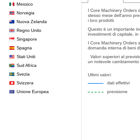
Messico
I Core Machinery Orders de
Norvegia
stesso mese dell'anno prec
i loro prodotti.
Nuova Zelanda
Questo è un importante in
Regno Unito
investimenti di capitale, i
Singapore
I Core Machinery Orders so
Spagna
domanda interna di beni d
Stati Uniti
Valori superiori al previsto
un notevole cambiamento n
Sud Africa
Svezia
Ultimi valori:
Svizzera
dati effettivi
Unione Europea
previsione