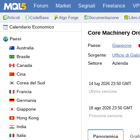
Forum
Market
Segnali
Freelance
VP
Articoli
CodeBase
Algo Forge
Documentazione
Libro 
Calendario Economico
Core Machinery Or
Paesi
Paese:
Giappone
Australia
Sorgente:
Ufficio di Gab
Brasile
Settore
Azienda
Canada
Cina
Corea del Sud
14 lug 2026 23:50 GMT
Francia
Ultima versione
Germania
18 ago 2026 23:50 GMT
Giappone
Prossima versione
Hong Kong
India
Italia
Panoramica
Graf