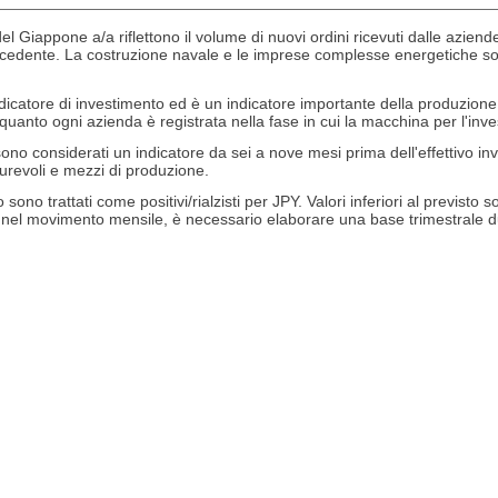
l Giappone a/a riflettono il volume di nuovi ordini ricevuti dalle azien
edente. La costruzione navale e le imprese complesse energetiche sono e
dicatore di investimento ed è un indicatore importante della produzion
n quanto ogni azienda è registrata nella fase in cui la macchina per l'in
no considerati un indicatore da sei a nove mesi prima dell'effettivo in
urevoli e mezzi di produzione.
 sono trattati come positivi/rialzisti per JPY. Valori inferiori al previsto
el movimento mensile, è necessario elaborare una base trimestrale dur