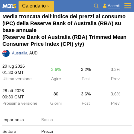
Calendario
Accedi
Media troncata dell’indice dei prezzi al consumo
(IPC) della Reserve Bank of Australia (RBA) su
base annuale
(Reserve Bank of Australia (RBA) Trimmed Mean
Consumer Price Index (CPI) y/y)
Australia
, AUD
29 lug 2026
3.6%
3.2%
3.3%
01:30 GMT
Ultima versione
Agire
Fcst
Prev
28 ott 2026
80
3.6%
3.6%
00:30 GMT
Prossima versione
Giorni
Fcst
Prev
Importanza
Basso
Settore
Prezzi