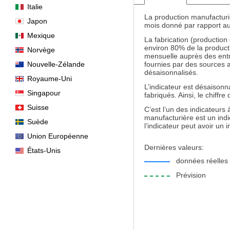
Italie
La production manufacturiè
Japon
mois donné par rapport a
Mexique
La fabrication (production
environ 80% de la producti
Norvège
mensuelle auprès des entre
Nouvelle-Zélande
fournies par des sources a
désaisonnalisés.
Royaume-Uni
L’indicateur est désaisonna
Singapour
fabriqués. Ainsi, le chiffr
Suisse
C’est l’un des indicateurs 
manufacturière est un indi
Suède
l’indicateur peut avoir un i
Union Européenne
Dernières valeurs:
États-Unis
données réelles
Prévision