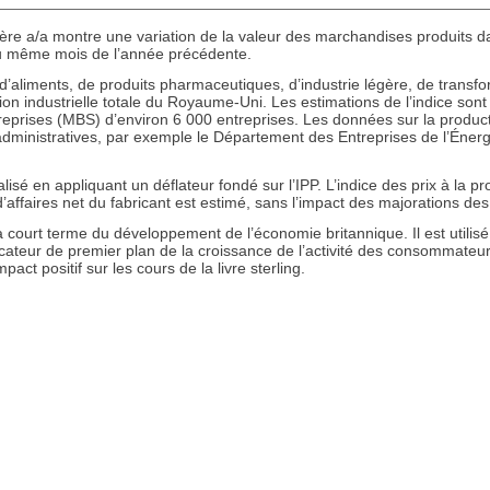
re a/a montre une variation de la valeur des marchandises produits dan
u même mois de l’année précédente.
 d’aliments, de produits pharmaceutiques, d’industrie légère, de transf
on industrielle totale du Royaume-Uni. Les estimations de l’indice sont 
prises (MBS) d’environ 6 000 entreprises. Les données sur la productio
dministratives, par exemple le Département des Entreprises de l’Énergie 
lisé en appliquant un déflateur fondé sur l’IPP. L’indice des prix à la p
e d’affaires net du fabricant est estimé, sans l’impact des majorations des 
à court terme du développement de l’économie britannique. Il est utilisé
cateur de premier plan de la croissance de l’activité des consommateur
mpact positif sur les cours de la livre sterling.