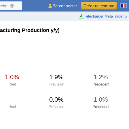
$symbol, ...
Se connecter
Créer un compte
Télécharger MetaTrader 5
cturing Production y/y)
1.0%
1.9%
1.2%
Réel
Prévision
Précédent
0.0%
1.0%
Réel
Prévision
Précédent