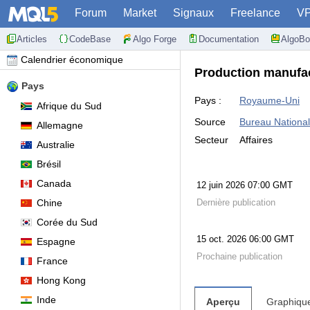
Forum
Market
Signaux
Freelance
V
Articles
CodeBase
Algo Forge
Documentation
AlgoBo
Calendrier économique
Production manufa
Pays
Pays :
Royaume-Uni
Afrique du Sud
Source
Bureau National d
Allemagne
Secteur
Affaires
Australie
Brésil
Canada
12 juin 2026 07:00 GMT
Chine
Dernière publication
Corée du Sud
15 oct. 2026 06:00 GMT
Espagne
Prochaine publication
France
Hong Kong
Inde
Aperçu
Graphiqu