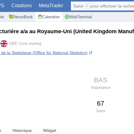
PS
Cotations
MetaTrader
Saisir
/
pour effectuer la recherche: @user, 
ok
NeuroBook
Calendrier
WebTerminal
cturière a/a au Royaume-Uni
(United Kingdom Manufa
GBP, Livre sterling
e la Statistique (Office for National Statistics)
BAS
Importance
67
Jours
e
Historique
Widget