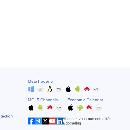
MetaTrader 5
MQL5 Channels
Economic Calendar
otection
Abonnez-vous aux actualités
algotrading