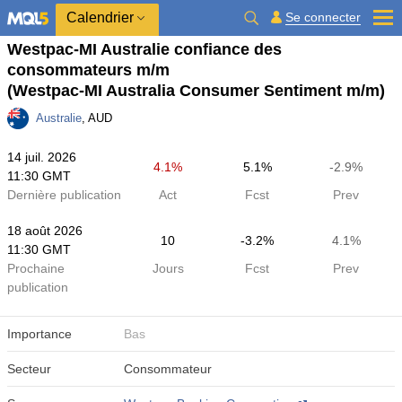
Calendrier
Se connecter
Westpac-MI Australie confiance des
consommateurs m/m
(Westpac-MI Australia Consumer Sentiment m/m)
Australie
, AUD
14 juil. 2026
4.1%
5.1%
-2.9%
11:30 GMT
Dernière publication
Act
Fcst
Prev
18 août 2026
10
-3.2%
4.1%
11:30 GMT
Prochaine
Jours
Fcst
Prev
publication
Importance
Bas
Secteur
Consommateur