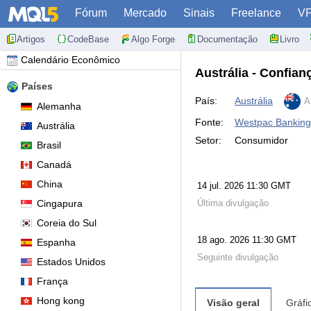
Fórum
Mercado
Sinais
Freelance
V
Artigos
CodeBase
Algo Forge
Documentação
Livro
Calendário Econômico
Austrália - Confi
Países
País:
Austrália
A
Alemanha
Fonte:
Westpac Banking
Austrália
Setor:
Consumidor
Brasil
Canadá
China
14 jul. 2026 11:30 GMT
Cingapura
Última divulgação
Coreia do Sul
18 ago. 2026 11:30 GMT
Espanha
Seguinte divulgação
Estados Unidos
França
Hong kong
Visão geral
Gráfi