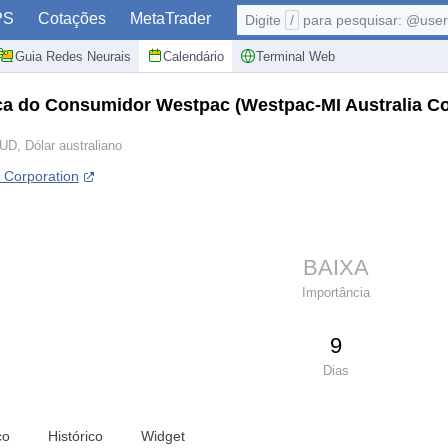
PS
Cotações
MetaTrader
Digite
/
para pesquisar: @user,
Guia Redes Neurais
Calendário
Terminal Web
ança do Consumidor Westpac
(Westpac-MI Australia 
UD, Dólar australiano
 Corporation
BAIXA
Importância
9
Dias
co
Histórico
Widget