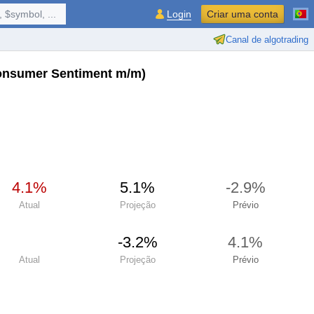
 $symbol, ...
Login
Criar uma conta
Canal de algotrading
Consumer Sentiment m/m)
4.1%
5.1%
-2.9%
Atual
Projeção
Prévio
-3.2%
4.1%
Atual
Projeção
Prévio