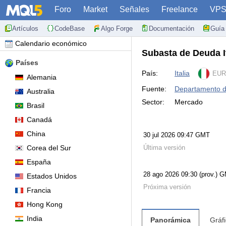
Foro
Market
Señales
Freelance
VP
Artículos
CodeBase
Algo Forge
Documentación
Guía 
Calendario económico
Subasta de Deuda I
Países
País:
Italia
EUR
Alemania
Fuente:
Departamento de
Australia
Sector:
Mercado
Brasil
Canadá
China
30 jul 2026 09:47 GMT
Corea del Sur
Última versión
España
28 ago 2026 09:30 (prov.) 
Estados Unidos
Próxima versión
Francia
Hong Kong
India
Panorámica
Gráf