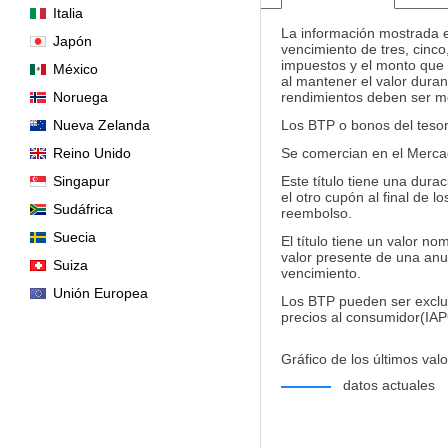
Italia
La información mostrada e
Japón
vencimiento de tres, cinco,
impuestos y el monto que s
México
al mantener el valor duran
Noruega
rendimientos deben ser mo
Nueva Zelanda
Los BTP o bonos del tesor
Reino Unido
Se comercian en el Mercad
Singapur
Este título tiene una du
el otro cupón al final de 
Sudáfrica
reembolso.
Suecia
El título tiene un valor n
valor presente de una anua
Suiza
vencimiento.
Unión Europea
Los BTP pueden ser exclus
precios al consumidor(IAP
Gráfico de los últimos valo
datos actuales