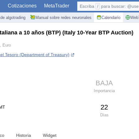
S
Cotizaciones
MetaTrader
Escriba
/
para buscar: @user,
de algotrading
Manual sobre redes neuronales
Calendario
WebT
taliana a 10 años (BTP)
(Italy 10-Year BTP Auction)
, Euro
l Tesoro (Department of Treasury)
BAJA
Importancia
22
GMT
Días
ico
Historia
Widget