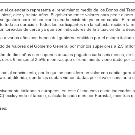
n el calendario representa el rendimiento medio de los Bonos del Teso
 siete, diez y treinta años. El gobierno emite valores para pedir dinero 
e gastará para refinanciar la deuda existente y/o crear capital. El ren
te toda su duración. Todos los participantes en la subasta reciben la m
nitoreados de cerca ya que son indicadores de la situación de la deud
o a varios años son bonos del gobierno emitidos por el estado italiano
o de Valores del Gobierno General por montos superiores a 2,5 millo
ración de diez años con cupones anuales pagados cada seis meses, de
los otros 6 meses al 2.5%, mientras que el rendimiento viene dado por la
ominal al vencimiento, por lo que se considera un valor con capital gar
lidad diferida, donde las cuotas vienen dadas por el valor constante de
ivamente italianos o europeos, en este último caso están indexados a
C) excluyendo el tabaco, calculado cada mes por Eurostat, mientras qu
res: