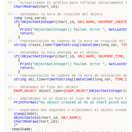
//--- actualizamos el gráfico para reflejar directamente los
ChartRedraw
(
chart_id
);
//--- obtenemos la hora de creación del objeto
long
long_var
=
0
;
if
(!
ObjectGetInteger
(
chart_id
,
OBJ_NAME
,
OBJPROP_CREATETI
{
Print
(
"ObjectGetInteger() failed. Error "
,
GetLastErro
return
;
}
//--- representación de cadena de la hora de creación del ob
string
create_time
=
TimeToString
((
datetime
)
long_var
,
TIME_
//--- obtenemos la hora anotada en el objeto
if
(!
ObjectGetInteger
(
chart_id
,
OBJ_NAME
,
OBJPROP_TIME
,
0
{
Print
(
"ObjectGetInteger() failed. Error "
,
GetLastErro
return
;
}
//--- representación de cadena de la hora de colocación del 
string
obj_time
=
TimeToString
((
datetime
)
long_var
,
TIME_DAT
//--- obtenemos el tipo del objeto
ENUM_OBJECT
object_type
=(
ENUM_OBJECT
)
ObjectGetInteger
(
cha
//--- imprimimos en el diario el tipo de objeto, su hora de 
PrintFormat
(
"%s object created at %s at chart point with 
//--- esperamos dos segundos y eliminamos el objeto creado
Sleep
(
2000
);
ObjectDelete
(
chart_id
,
OBJ_NAME
);
ChartRedraw
(
chart_id
);
/*
resultado: