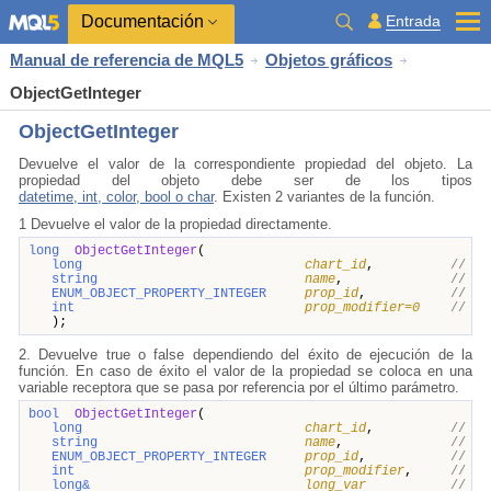
Documentación
Entrada
Manual de referencia de MQL5
Objetos gráficos
ObjectGetInteger
ObjectGetInteger
Devuelve el valor de la correspondiente propiedad del objeto. La
propiedad del objeto debe ser de los tipos
datetime, int, color, bool o char
. Existen 2 variantes de la función.
1 Devuelve el valor de la propiedad directamente.
long
ObjectGetInteger
(
long
chart_id
,
// id
string
name
,
// no
ENUM_OBJECT_PROPERTY_INTEGER
prop_id
,
// id
int
prop_modifier=0
// mo
);
2. Devuelve true o false dependiendo del éxito de ejecución de la
función. En caso de éxito el valor de la propiedad se coloca en una
variable receptora que se pasa por referencia por el último parámetro.
bool
ObjectGetInteger
(
long
chart_id
,
// id
string
name
,
// no
ENUM_OBJECT_PROPERTY_INTEGER
prop_id
,
// id
int
prop_modifier
,
// mo
long&
long_var
// aq