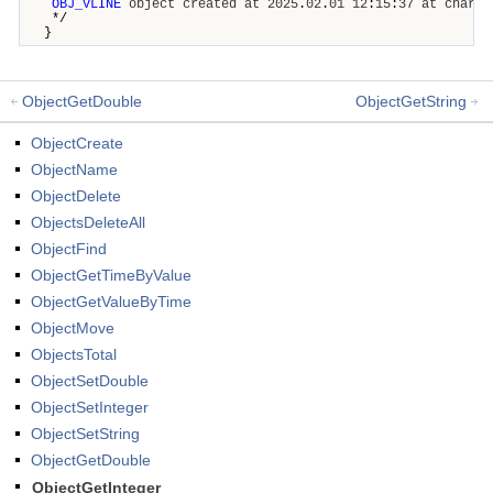
OBJ_VLINE
object
created
at
2025
.
02
.
01
12
:
15
:
37
at
chart
*/
}
ObjectGetDouble
ObjectGetString
ObjectCreate
ObjectName
ObjectDelete
ObjectsDeleteAll
ObjectFind
ObjectGetTimeByValue
ObjectGetValueByTime
ObjectMove
ObjectsTotal
ObjectSetDouble
ObjectSetInteger
ObjectSetString
ObjectGetDouble
ObjectGetInteger