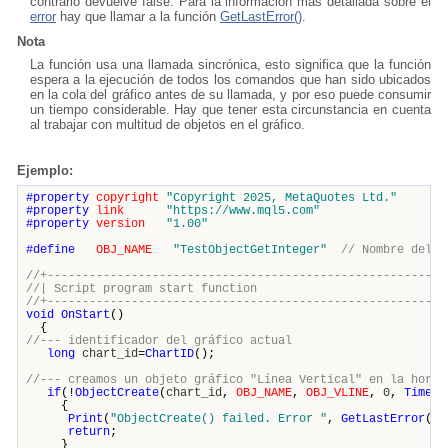
contrario devuelve false. Para la información más detallada sobre el
error
hay que llamar a la función
GetLastError()
.
Nota
La función usa una llamada sincrónica, esto significa que la función
espera a la ejecución de todos los comandos que han sido ubicados
en la cola del gráfico antes de su llamada, y por eso puede consumir
un tiempo considerable. Hay que tener esta circunstancia en cuenta
al trabajar con multitud de objetos en el gráfico.
Ejemplo:
#property
copyright
"Copyright 2025, MetaQuotes Ltd."
#property
link
"https://www.mql5.com"
#property
version
"1.00"
#define
OBJ_NAME
"TestObjectGetInteger"
// Nombre del o
//+---------------------------------------------------------
//| Script program start funct
//+---------------------------------------------------------
void
OnStart
()
{
//--- identificador del gráfico actual
long
chart_id
=
ChartID
();
//--- creamos un objeto gráfico "Línea Vertical" en la hora 
if
(!
ObjectCreate
(
chart_id
,
OBJ_NAME
,
OBJ_VLINE
,
0
,
TimeCu
{
Print
(
"ObjectCreate() failed. Error "
,
GetLastError
())
return
;
}