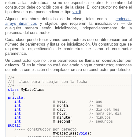
refiere a las estructuras, si no se especifica lo otro. El nombre del
constructor debe coincidir con el de la clase. El constructor no tiene el
tipo devuelto (se puede indicar el tipo
void
).
Algunos miembros definidos de la clase, tales como —
cadenas
,
arrays dinámicos
y objetos que requieren la inicialización — de
cualquier manera serán inicializados, independientemente de la
presencia del constructor.
Cada clase puede tener varios constructores que se diferencian por el
número de parámetros y listas de inicialización. Un constructor que se
requiere la especificación de parámetros se llama el constructor
paramétrico.
Un constructor que no tiene parámetros se llama un
constructor por
defecto
. Si en la clase no está declarado ningún constructor, entonces
durante la compilación el compilador creará un constructor por defecto.
//+---------------------------------------------------------
//| clase para trabajar con l
//+---------------------------------------------------------
class
MyDateClass
{
private
:
int
m_year;
// año
int
m_month;
// mes
int
m_day;
// día del mes
int
m_hour;
// hora del día
int
m_minute;
// minutos
int
m_second;
// segundos
public
:
//--- constructor por defecto
MyDateClass(
void
);