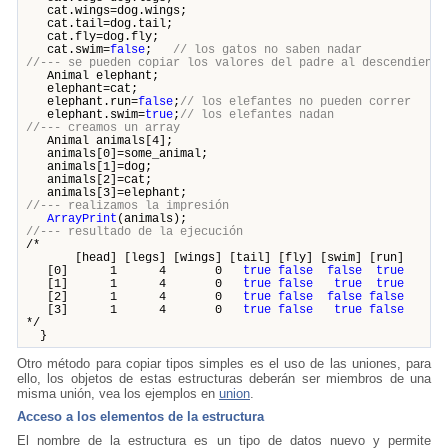
cat.wings=dog.wings;
cat.tail=dog.tail;
cat.fly=dog.fly;
cat.swim=
false
;
// los gatos no saben nadar
//--- se pueden copiar los valores del padre al descendiente
Animal elephant;
elephant=cat;
elephant.run=
false
;
// los elefantes no pueden correr
elephant.swim=
true
;
// los elefantes nadan
//--- creamos un array
Animal animals[4];
animals[0]=some_animal;
animals[1]=dog;
animals[2]=cat;
animals[3]=elephant;
//--- realizamos la impresión
ArrayPrint
(animals);
//--- resultado de la ejecución
/*
[head] [legs] [wings] [tail] [fly] [swim] [run]
[0] 1 4 0
true
false
false
true
[1] 1 4 0
true
false
true
true
[2] 1 4 0
true
false
false
false
[3] 1 4 0
true
false
true
false
*/
}
Otro método para copiar tipos simples es el uso de las uniones, para
ello, los objetos de estas estructuras deberán ser miembros de una
misma unión, vea los ejemplos en
union
.
Acceso a los elementos de la estructura
El nombre de la estructura es un tipo de datos nuevo y permite