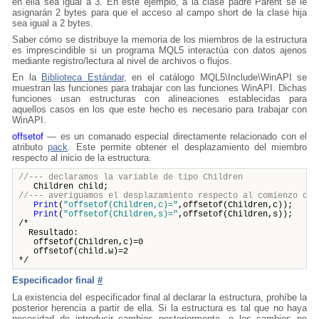
en ella sea igual a 3. En este ejemplo, a la clase padre Parent se le
asignarán 2 bytes para que el acceso al campo short de la clase hija
sea igual a 2 bytes.
Saber cómo se distribuye la memoria de los miembros de la estructura
es imprescindible si un programa MQL5 interactúa con datos ajenos
mediante registro/lectura al nivel de archivos o flujos.
En la
Biblioteca Estándar
, en el catálogo MQL5\Include\WinAPI se
muestran las funciones para trabajar con las funciones WinAPI. Dichas
funciones usan estructuras con alineaciones establecidas para
aquellos casos en los que este hecho es necesario para trabajar con
WinAPI.
offsetof
— es un comanado especial directamente relacionado con el
atributo
pack
. Este permite obtener el desplazamiento del miembro
respecto al inicio de la estructura.
//--- declaramos la variable de tipo Children
Children child;
//--- averiguamos el desplazamiento respecto al comienzo de 
Print
(
"offsetof(Children,c)="
,offsetof(Children,c));
Print
(
"offsetof(Children,s)="
,offsetof(Children,s));
/*
Resultado:
offsetof(Children,c)=0
offsetof(child.ы)=2
*/
Especificador final
#
La existencia del especificador final al declarar la estructura, prohíbe la
posterior herencia a partir de ella. Si la estructura es tal que no haya
necesidad de introducir cambios posteriormente, o los cambios no