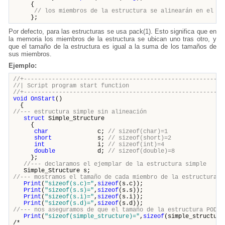
{
// los miembros de la estructura se alinearán en el bo
};
Por defecto, para las estructuras se usa pack(1). Esto significa que en
la memoria los miembros de la estructura se ubican uno tras otro, y
que el tamaño de la estructura es igual a la suma de los tamaños de
sus miembros.
Ejemplo:
//+---------------------------------------------------------
//| Script program start funct
//+---------------------------------------------------------
void
OnStart
()
{
//--- estructura simple sin alineación
struct
Simple_Structure
{
char
c;
// sizeof(char)=1
short
s;
// sizeof(short)=2
int
i;
// sizeof(int)=4
double
d;
// sizeof(double)=8
};
//--- declaramos el ejemplar de la estructura simple
Simple_Structure s;
//--- mostramos el tamaño de cada miembro de la estructura
Print
(
"sizeof(s.c)="
,
sizeof
(s.c));
Print
(
"sizeof(s.s)="
,
sizeof
(s.s));
Print
(
"sizeof(s.i)="
,
sizeof
(s.i));
Print
(
"sizeof(s.d)="
,
sizeof
(s.d));
//--- nos aseguramos de que el tamaño de la estructura POD s
Print
(
"sizeof(simple_structure)="
,
sizeof
(simple_structure
/*