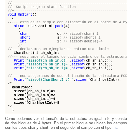
//+---------------------------------------------------------
//| Script program start funct
//+---------------------------------------------------------
void
OnStart
()
{
//--- estructura simple con alineación en el borde de 4 byte
struct
CharShortInt
pack
(4)
{
char
c;
// sizeof(char)=1
short
s;
// sizeof(short)=2
int
i;
// sizeof(double)=4
};
//--- declaramos un ejemplar de estructura simple
CharShortInt ch_sh_in;
//--- mostramos el tamaño de cada miembro de la estructura
Print
(
"sizeof(ch_sh_in.c)="
,
sizeof
(ch_sh_in.c));
Print
(
"sizeof(ch_sh_in.s)="
,
sizeof
(ch_sh_in.s));
Print
(
"sizeof(ch_sh_in.i)="
,
sizeof
(ch_sh_in.i));
//--- nos aseguramos de que el tamaño de la estructura POD s
Print
(
"sizeof(CharShortInt)="
,
sizeof
(CharShortInt));
/*
Resultado:
sizeof(ch_sh_in.c)=1
sizeof(ch_sh_in.s)=2
sizeof(ch_sh_in.i)=4
sizeof(CharShortInt)=8
*/
}
Como podemos ver, el tamaño de la estructura es igual a 8, y consta
de dos bloques de 4 bytes. En el primer bloque se ubican los campos
con los tipos char y short; en el segundo, el campo con el tipo
int
.