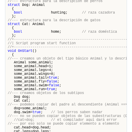
//--- estructura para la descripción de perros
struct
Dog: Animal
{
bool
hunting;
// raza cazadora
};
//--- estructura para la descripción de gatos
struct
Cat: Animal
{
bool
home;
// raza doméstica
};
//+---------------------------------------------------------
//| Script program start funct
//+---------------------------------------------------------
void
OnStart
()
{
//--- creamos un objeto del tipo básico Animal y lo describi
Animal some_animal;
some_animal.head=1;
some_animal.legs=4;
some_animal.wings=0;
some_animal.tail=
true
;
some_animal.fly=
false
;
some_animal.swim=
false
;
some_animal.run=
true
;
//--- creamos objetos de los subtipos
Dog dog;
Cat cat;
//--- podemos copiar del padre al descendiente (Animal ==> D
dog=some_animal;
dog.swim=
true
;
// los perros saben nadar
//--- no se pueden copiar objetos de las subestructuras (Dog
//cat=dog; // el compilador aquí dará error
//--- por eso solo se puede copiar elemento a elemento
cat.head=dog.head;
cat.legs=dog.legs;