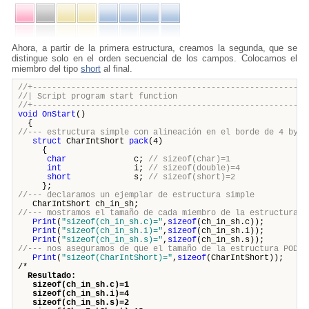
Ahora, a partir de la primera estructura, creamos la segunda, que se
distingue solo en el orden secuencial de los campos. Colocamos el
miembro del tipo
short
al final.
//+---------------------------------------------------------
//| Script program start funct
//+---------------------------------------------------------
void
OnStart
()
{
//--- estructura simple con alineación en el borde de 4 byte
struct
CharIntShort
pack
(4)
{
char
c;
// sizeof(char)=1
int
i;
// sizeof(double)=4
short
s;
// sizeof(short)=2
};
//--- declaramos un ejemplar de estructura simple
CharIntShort ch_in_sh;
//--- mostramos el tamaño de cada miembro de la estructura
Print
(
"sizeof(ch_in_sh.c)="
,
sizeof
(ch_in_sh.c));
Print
(
"sizeof(ch_in_sh.i)="
,
sizeof
(ch_in_sh.i));
Print
(
"sizeof(ch_in_sh.s)="
,
sizeof
(ch_in_sh.s));
//--- nos aseguramos de que el tamaño de la estructura POD s
Print
(
"sizeof(CharIntShort)="
,
sizeof
(CharIntShort));
/*
Resultado:
sizeof(ch_in_sh.c)=1
sizeof(ch_in_sh.i)=4
sizeof(ch_in_sh.s)=2