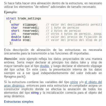
Si hace falta hacer otra alineación dentro de la estructura, es necesario
utilizar los elementos "de relleno" adicionales de tamaño necesario.
Ejemplo:
struct
trade_settings
{
uchar
slippage;
// valor del deslizamiento permitido
char
reserved1;
// 1 byte de permiso
short
reserved2;
// 2 bytes de permiso
int
reserved4;
// otros 4 bytes de permiso. Asegura
double
take;
// valor del precio de fijación del 
double
stop;
// valor del precio del stop de prot
};
Esta descripción de alineación de las estructuras es necesaria
únicamente para la transmisión a las funciones dll importadas.
Atención
: este ejemplo refleja los datos proyectados de una manera
errónea. Sería mejor declarar al principio los datos take y stop de
mayor tamaño que el tipo
double
, y luego declarar el elemento slippage
del tipo uchar. En este caso, la presentación interna de los datos
siempre va a ser igual independientemente del valor indicado en
#pragma pack().
Si la estructura contiene las variables del tipo
string
y/o
el objeto del
array dinámico
, entonces para esta estructura el compilador asigna un
constructor implícito donde se efectúa la anulación de todos los
elementos del tipo
string
y la inicialización correcta para el objeto del
array dinámico.
Estructuras simples