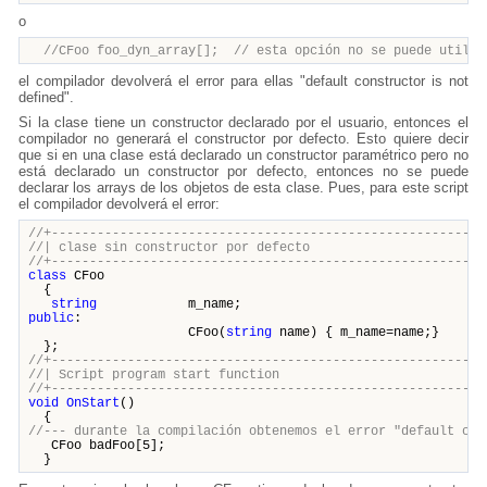
o
//CFoo foo_dyn_array[]; // esta opción no se puede utiliza
el compilador devolverá el error para ellas "default constructor is not
defined".
Si la clase tiene un constructor declarado por el usuario, entonces el
compilador no generará el constructor por defecto. Esto quiere decir
que si en una clase está declarado un constructor paramétrico pero no
está declarado un constructor por defecto, entonces no se puede
declarar los arrays de los objetos de esta clase. Pues, para este script
el compilador devolverá el error:
//+---------------------------------------------------------
//| clase sin constructor por defe
//+---------------------------------------------------------
class
CFoo
{
string
m_name;
public
:
CFoo(
string
name) { m_name=name;}
};
//+---------------------------------------------------------
//| Script program start funct
//+---------------------------------------------------------
void
OnStart
()
{
//--- durante la compilación obtenemos el error "default con
CFoo badFoo[5];
}