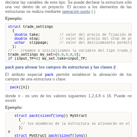
declarar las variables de este tipo. Se puede declarar la estructura sólo
una vez dentro de un proyecto. El acceso a los elementos de las
estructuras se realiza mediante
operación punto
(.).
Ejemplo:
struct
trade_settings
{
double
take;
// valor del precio de fijación del 
double
stop;
// valor del precio del stop de prot
uchar
slippage;
// valor del deslizamiento permitido
};
//--- creamos e inicializamos la variable del tipo trade_set
trade_settings my_set={
0
.
0
,
0
.
0
,
5
};
if
(input_TP>
0
) my_set.take=input_TP;
pack para alinear los campos de estructuras y las clases
#
El atributo especial
pack
permite establecer la alineación de los
campos de una estructura o clase.
pack
([n])
donde n - es uno de los valores siguientes 1,2,4,8 o 16. Puede no
existir.
Ejemplo:
struct
pack
(
sizeof
(
long
)) MyStruct
{
// los miembros de la estructura se alinearán en el bo
};
o
struct
MyStruct
pack
(
sizeof
(
long
))