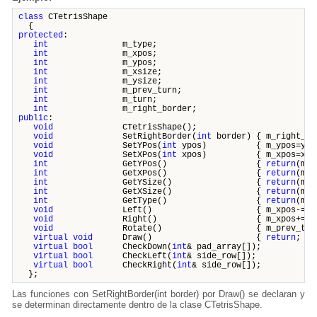
class
CTetrisShape
{
protected
:
int
m_type;
int
m_xpos;
int
m_ypos;
int
m_xsize;
int
m_ysize;
int
m_prev_turn;
int
m_turn;
int
m_right_border;
public
:
void
CTetrisShape();
void
SetRightBorder(
int
border) { m_right_bo
void
SetYPos(
int
ypos) { m_ypos
void
SetXPos(
int
xpos) { m_xpos
int
GetYPos() {
return
(m
int
GetXPos() {
return
(m
int
GetYSize() {
return
(m
int
GetXSize() {
return
(m
int
GetType() {
return
(m
void
Left() { m_xpos-=SHAPE_
void
Right() { m_xpos+=SHAPE_
void
Rotate() { m_prev_turn=m_
virtual
void
Draw() {
return
virtual
bool
CheckDown(
int
& pad_array[]);
virtual
bool
CheckLeft(
int
& side_row[]);
virtual
bool
CheckRight(
int
& side_row[]);
};
Las funciones con SetRightBorder(int border) por Draw() se declaran y
se determinan directamente dentro de la clase CTetrisShape.