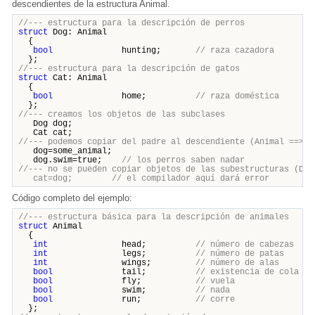
descendientes de la estructura Animal.
//--- estructura para la descripción de perros
struct
Dog: Animal
{
bool
hunting;
// raza cazadora
};
//--- estructura para la descripción de gatos
struct
Cat: Animal
{
bool
home;
// raza doméstica
};
//--- creamos los objetos de las subclases
Dog dog;
Cat cat;
//--- podemos copiar del padre al descendiente (Animal ==> D
dog=some_animal;
dog.swim=true;
// los perros saben nadar
//--- no se pueden copiar objetos de las subestructuras (Dog
cat=dog; // el compilador aquí dará error
Código completo del ejemplo:
//--- estructura básica para la descripción de animales
struct
Animal
{
int
head;
// número de cabezas
int
legs;
// número de patas
int
wings;
// número de alas
bool
tail;
// existencia de cola
bool
fly;
// vuela
bool
swim;
// nada
bool
run;
// corre
};