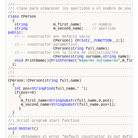
//+---------------------------------------------------------
//| clase para almacenar los apellidos y el no
//+---------------------------------------------------------
class
CPerson
{
string
m_first_name;
// nombre
string
m_second_name;
// apellido
public
:
//--- constructor por defecto vacío
CPerson() {
Print
(
__FUNCTION__
);};
//--- constructor paramétrico
CPerson(
string
full_name);
//--- constructor con la lista de inicialización
CPerson(
string
surname,
string
name): m_s
void
PrintName(){
PrintFormat
(
"Name=%s Surname=%s"
,m_first
};
//+---------------------------------------------------------
//| 
//+---------------------------------------------------------
CPerson::CPerson(
string
full_name)
{
int
pos=
StringFind
(full_name,
" "
);
if
(pos>=0)
{
m_first_name=
StringSubstr
(full_name,0,pos);
m_second_name=
StringSubstr
(full_name,pos+1);
}
}
//+---------------------------------------------------------
//| Script program start funct
//+---------------------------------------------------------
void
OnStart
()
{
//--- obtenemos el error "default constructor is not defined