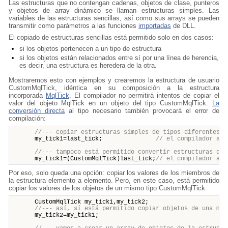
Las estructuras que no contengan cadenas, objetos de clase, punteros
y objetos de array dinámico se llaman estructuras simples. Las
variables de las estructuras sencillas, así como sus arrays se pueden
transmitir como parámetros a las funciones
importadas
de DLL.
El copiado de estructuras sencillas está permitido solo en dos casos:
si los objetos pertenecen a un tipo de estructura
si los objetos están relacionados entre sí por una línea de herencia,
es decir, una estructura es heredera de la otra.
Mostraremos esto con ejemplos y crearemos la estructura de usuario
CustomMqlTick
, idéntica en su composición a la estructura
incorporada
MqlTick
. El compilador no permitirá intentos de copiar el
valor del objeto MqlTick en un objeto del tipo CustomMqlTick.
La
conversión directa
al tipo necesario también provocará el error de
compilación:
//--- copiar estructuras simples de tipos diferentes e
my_tick1=last_tick;
// el compilador aqu
//--- tampoco está permitido convertir estructuras de 
my_tick1=(CustomMqlTick)last_tick;
// el compilador aqu
Por eso, solo queda una opción: copiar los valores de los miembros de
la estructura elemento a elemento. Pero, en este caso, está permitido
copiar los valores de los objetos de un mismo tipo CustomMqlTick.
CustomMqlTick my_tick1,my_tick2;
//--- así, sí está permitido copiar objetos de una mis
my_tick2=my_tick1;