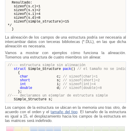
Resultado:
sizeof(s.c)=1
sizeof(s.s)=2
sizeof(s.i)=4
sizeof(s.d)=8
sizeof(simple_structure)=15
*/
}
La alineación de los campos de una estructura podría ser necesaria al
intercambiar datos con terceras bibliotecas (*.DLL), en las que dicha
alineación es necesaria.
Vamos a mostrar con ejemplos cómo funciona la alineación.
Tomemos una estructura de cuatro miembros sin alinear.
//--- estructura simple sin alineación
struct
Simple_Structure
pack
()
// el tamaño no se indica,
{
char
c;
// sizeof(char)=1
short
s;
// sizeof(short)=2
int
i;
// sizeof(int)=4
double
d;
// sizeof(double)=8
};
//--- declaramos un ejemplar de estructura simple
Simple_Structure s;
Los campos de la estructura se ubican en la memoria uno tras otro, de
acuerdo con el orden y el
tamaño del tipo
. El tamaño de la estructura
es igual a 15, el desplazamiento hacia los campos de la estructura en
las matrices será indefinido.