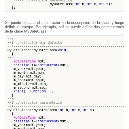
//--- constructor paramétrico
MyDateClass(
int
h,
int
m,
int
s);
};
Se puede declarar el constructor en la descripción de la clase y luego
definir su cuerpo. Por ejemplo, así se puede definir dos constructores
de la clase MyDateClass:
//+---------------------------------------------------------
//| constructor por defec
//+---------------------------------------------------------
MyDateClass::MyDateClass(
void
)
{
//---
MqlDateTime
mdt;
datetime
t=
TimeCurrent
(mdt);
m_year=mdt.year;
m_month=mdt.mon;
m_day=mdt.day;
m_hour=mdt.hour;
m_minute=mdt.min;
m_second=mdt.sec;
Print
(
__FUNCTION__
);
}
//+---------------------------------------------------------
//| constructor paramétri
//+---------------------------------------------------------
MyDateClass::MyDateClass(
int
h,
int
m,
int
s)
{
MqlDateTime
mdt;
datetime
t=
TimeCurrent
(mdt);
m_year=mdt.year;
m_month=mdt.mon;