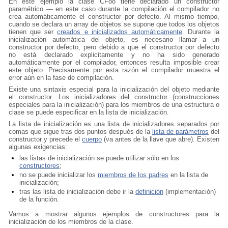
En este ejemplo la clase CFoo tiene declarado un constructor
paramétrico — en este caso durante la compilación el compilador no
crea automáticamente el constructor por defecto. Al mismo tiempo,
cuando se declara un array de objetos se supone que todos los objetos
tienen que ser
creados e inicializados automáticamente
. Durante la
inicialización automática del objeto, es necesario llamar a un
constructor por defecto, pero debido a que el constructor por defecto
no está declarado explicitamente y no ha sido generado
automáticamente por el compilador, entonces resulta imposible crear
este objeto. Precisamente por esta razón el compilador muestra el
error aún en la fase de compilación.
Existe una sintaxis especial para la inicialización del objeto mediante
el constructor. Los inicializadores del constructor (construcciones
especiales para la inicialización) para los miembros de una estructura o
clase se puede especificar en la lista de inicialización.
La lista de inicialización es una lista de inicializadores separados por
comas que sigue tras dos puntos después de la
lista de parámetros
del
constructor y precede el
cuerpo
(va antes de la llave que abre). Existen
algunas exigencias:
las listas de inicialización se puede utilizar sólo en los
constructores
;
no se puede inicializar los
miembros de los padres
en la lista de
inicialización;
tras las lista de inicialización debe ir la
definición
(implementación)
de la función.
Vamos a mostrar algunos ejemplos de constructores para la
inicialización de los miembros de la clase.