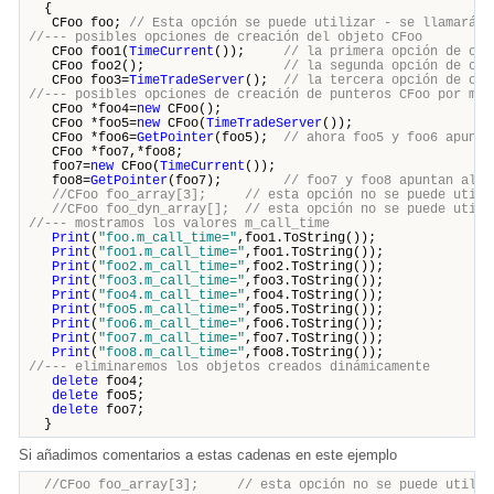
{
CFoo foo;
// Esta opción se puede utilizar - se llamará a
//--- posibles opciones de creación del objeto CFoo
CFoo foo1(
TimeCurrent
());
// la primera opción de cre
CFoo foo2();
// la segunda opción de cre
CFoo foo3=
TimeTradeServer
();
// la tercera opción de cre
//--- posibles opciones de creación de punteros CFoo por med
CFoo *foo4=
new
CFoo();
CFoo *foo5=
new
CFoo(
TimeTradeServer
());
CFoo *foo6=
GetPointer
(foo5);
// ahora foo5 y foo6 apunta
CFoo *foo7,*foo8;
foo7=
new
CFoo(
TimeCurrent
());
foo8=
GetPointer
(foo7);
// foo7 y foo8 apuntan al m
//CFoo foo_array[3]; // esta opción no se puede utiliza
//CFoo foo_dyn_array[]; // esta opción no se puede utili
//--- mostramos los valores m_call_time
Print
(
"foo.m_call_time="
,foo1.ToString());
Print
(
"foo1.m_call_time="
,foo1.ToString());
Print
(
"foo2.m_call_time="
,foo2.ToString());
Print
(
"foo3.m_call_time="
,foo3.ToString());
Print
(
"foo4.m_call_time="
,foo4.ToString());
Print
(
"foo5.m_call_time="
,foo5.ToString());
Print
(
"foo6.m_call_time="
,foo6.ToString());
Print
(
"foo7.m_call_time="
,foo7.ToString());
Print
(
"foo8.m_call_time="
,foo8.ToString());
//--- eliminaremos los objetos creados dinámicamente
delete
foo4;
delete
foo5;
delete
foo7;
}
Si añadimos comentarios a estas cadenas en este ejemplo
//CFoo foo_array[3]; // esta opción no se puede utilizar 