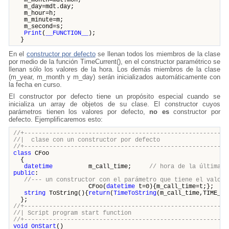
m_day=mdt.day;
m_hour=h;
m_minute=m;
m_second=s;
Print
(
__FUNCTION__
);
}
En el
constructor por defecto
se llenan todos los miembros de la clase
por medio de la función TimeCurrent(), en el constructor paramétrico se
llenan sólo los valores de la hora. Los demás miembros de la clase
(m_year, m_month y m_day) serán inicializados automáticamente con
la fecha en curso.
El constructor por defecto tiene un propósito especial cuando se
inicializa un array de objetos de su clase. El constructor cuyos
parámetros tienen los valores por defecto,
no es
constructor por
defecto. Ejemplificaremos esto:
//+---------------------------------------------------------
//| clase con un constructor por de
//+---------------------------------------------------------
class
CFoo
{
datetime
m_call_time;
// hora de la última l
public
:
//--- un constructor con el parámetro que tiene el valor 
CFoo(
datetime
t=0){m_call_time=t;};
string
ToString(){
return
(
TimeToString
(m_call_time,TIME_DA
};
//+---------------------------------------------------------
//| Script program start funct
//+---------------------------------------------------------
void
OnStart
()