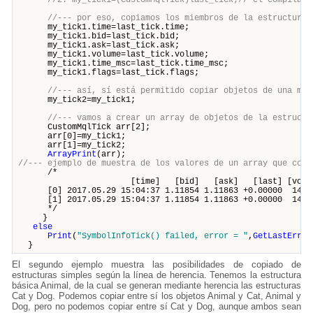
//2. my_tick1=(CustomMqlTick)last_tick;// el compilado
//--- por eso, copiamos los miembros de la estruct
my_tick1.time=last_tick.time;
my_tick1.bid=last_tick.bid;
my_tick1.ask=last_tick.ask;
my_tick1.volume=last_tick.volume;
my_tick1.time_msc=last_tick.time_msc;
my_tick1.flags=last_tick.flags;
//--- así, sí está permitido copiar objetos de una mis
my_tick2=my_tick1;
//--- vamos a crear un array de objetos de la estructu
CustomMqlTick arr[2];
arr[0]=my_tick1;
arr[1]=my_tick2;
ArrayPrint
(arr);
//--- ejemplo de muestra de los valores de un array que cont
/*
[time] [bid] [ask] [last] [volume] [t
[0] 2017.05.29 15:04:37 1.11854 1.11863 +0.00000 14
[1] 2017.05.29 15:04:37 1.11854 1.11863 +0.00
*/
}
else
Print
(
"SymbolInfoTick() failed, error = "
,
GetLastError
}
El segundo ejemplo muestra las posibilidades de copiado de
estructuras simples según la línea de herencia. Tenemos la estructura
básica
Animal
, de la cual se generan mediante herencia las estructuras
Cat y Dog. Podemos copiar entre sí los objetos Animal y Cat, Animal y
Dog, pero no podemos copiar entre sí Cat y Dog, aunque ambos sean