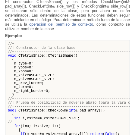
El constructor CTetrisShape() y los métodos CheckDown(int&
pad_array[]), CheckLeft(int& side_row[]) y CheckRight(int& side_row[])
se declaran sólo dentro de la clase, pero por ahora no están
determinados. Las determinaciones de estas funciones deben seguir
más adelante en el código. Para determinar el método fuera de la clase
se utiliza la
operación del permiso de contexto
, como contexto se
utiliza el nombre de la clase.
Ejemplo:
//+---------------------------------------------------------
//| Constructor de la clase 
//+---------------------------------------------------------
void
CTetrisShape::CTetrisShape()
{
m_type=0;
m_ypos=0;
m_xpos=0;
m_xsize=SHAPE_SIZE;
m_ysize=SHAPE_SIZE;
m_prev_turn=0;
m_turn=0;
m_right_border=0;
}
//+---------------------------------------------------------
//| Prueba de posibilidad de moverse abajo (para la 
//+---------------------------------------------------------
bool
CTetrisShape::CheckDown(
int
& pad_array[])
{
int
i,xsize=m_xsize/SHAPE_SIZE;
//---
for
(i=0; i<xsize; i++)
{
if
(m_ypos+m_ysize>=pad_array[i])
return
(
false
);