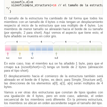
sizeof(s.d)=8
sizeof(simple_structure)=
16
// el tamaño de la estructura
*/
}
El tamaño de la estructura ha cambiado de tal forma que todos los
miembros con un tamaño de 4 bytes o más tengan un desplazamiento
respecto al inicio de la estructura que sea múltiplo de 4 bytes. Los
miembros de menor tamaño se alinearán hacia el borde de su tamaño
(por ejemplo, 2 para short). Aquí vemos el aspecto que tiene esto, el
byte añadido se muestra en color gris.
En este caso, tras el miembro
s.c
se ha añadido 1 byte, para que el
cmapo
s.s
(sizeof(short)==2) tenga un borde de 2 bytes (alineación
para el tipo short).
El desplazamiento hacia el comienzo de la estructura también será
alineado en el borde de 4 bytes, es decir, para Simple_Structure arr[],
las direcciones de los elementos a[0], a[1], a[n] serán múltiplos de 4
bytes.
Vamos a ver otras dos estructuras que constan de tipos iguales con
una igualación de 4 bytes, pero en este caso, además, el orden
secuencial de los miembros será diferente. En la primera estructura,
los miembros se ubican en orden ascendente según el tamaño del tipo.