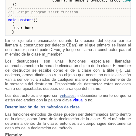
CBar(): m_member(_Symbol), CFoo(
"CBAR"
)
};
//+---------------------------------------------------------
//| Script program start funct
//+---------------------------------------------------------
void
OnStart
()
{
CBar bar;
}
En el ejemplo mencionado, durante la creación del objeto bar se
llamará al constructor por defecto CBar() en el que primero se llama al
constructor para el padre CFoo, y luego se llama al constructor para el
miembro de la clase m_member.
Los destructores son unas funciones especiales llamadas
automáticamente a la hora de eliminar un objeto de la clase. El nombre
del destructor se escribe como el de la clase con la tilde (~). Las
cadenas, arrays dinámicos y los objetos que necesitan deinicialización
van a ser deinicializados de cualquier manera independientemente de
la presencia del destructor. Disponiendo del destructor, estas acciones
van a ser ejecutadas después del arranque del mismo.
Los destructores siempre son
virtuales
, independientemente de que si
están declarados con la palabra clave
virtual
o no.
Determinación de los métodos de clase
Las funciones-métodos de clase pueden ser determinados tanto dentro
de la clase, como fuera de la declaración de la clase. Si el método se
determina dentro de la clase, entonces su cuerpo sigue directamente
después de la declaración del método.
Ejemplo: