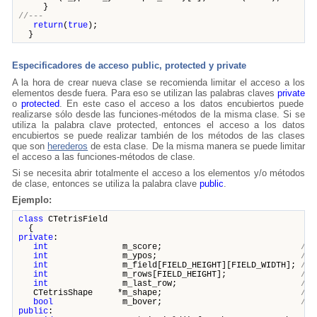
}
//---
return
(
true
);
}
Especificadores de acceso public, protected y private
A la hora de crear nueva clase se recomienda limitar el acceso a los
elementos desde fuera. Para eso se utilizan las palabras claves
private
o
protected
. En este caso el acceso a los datos encubiertos puede
realizarse sólo desde las funciones-métodos de la misma clase. Si se
utiliza la palabra clave protected, entonces el acceso a los datos
encubiertos se puede realizar también de los métodos de las clases
que son
herederos
de esta clase. De la misma manera se puede limitar
el acceso a las funciones-métodos de clase.
Si se necesita abrir totalmente el acceso a los elementos y/o métodos
de clase, entonces se utiliza la palabra clave
public
.
Ejemplo:
class
CTetrisField
{
private
:
int
m_score;
// 
int
m_ypos;
// 
int
m_field[FIELD_HEIGHT][FIELD_WIDTH];
// 
int
m_rows[FIELD_HEIGHT];
// 
int
m_last_row;
// 
CTetrisShape *m_shape;
// 
bool
m_bover;
// 
public
: