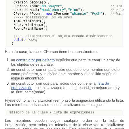
CPerson people[5];
CPerson Tom=
"Tom Sawyer"
;
// Tom Sa
CPerson Huck(
"Huckleberry"
,
"Finn"
);
// Huckle
CPerson *Pooh =
new
CPerson(
"Whinnie"
,
"Pooh"
);
// Winnie
//--- mostraremos los valores
Tom.PrintName();
Huck.PrintName();
Pooh.PrintName();
//--- eliminaremos el objeto creado dinámicamente
delete
Pooh;
}
En este caso, la clase CPerson tiene tres constructores:
un
constructor por defecto
explícito que permite crear un array de
los objetos de esta clase;
un constructor con un parámetro que obtiene el nombre completo
como parámetro, y lo divide en el nombre y el apellido según el
espacio encontrado;
un constructor con dos parámetros que contiene la
lista de
inicialización
. Los inicializadores — m_second_name(surname) y
m_first_name(name).
Fíjese cómo la inicialización reemplazó la asignación utilizando la lista.
Los miembros individuales deben inicializarse como sigue:
miembro_de_la_clase (lista de expresiones)
Los miembros pueden seguir cualquier orden en la lista de
inicialización, pero todos los miembros de la clase van a inicializarse