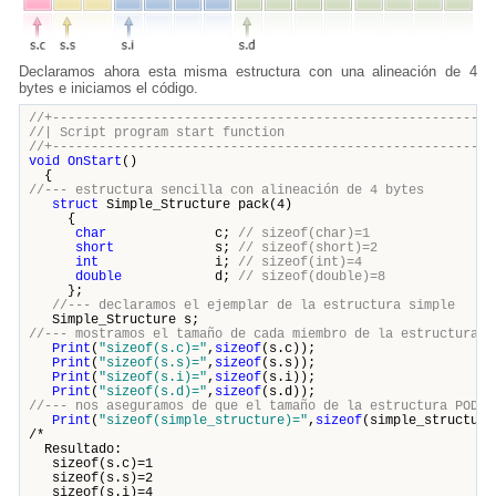
Declaramos ahora esta misma estructura con una alineación de 4
bytes e iniciamos el código.
//+---------------------------------------------------------
//| Script program start funct
//+---------------------------------------------------------
void
OnStart
()
{
//--- estructura sencilla con alineación de 4 bytes
struct
Simple_Structure pack(4)
{
char
c;
// sizeof(char)=1
short
s;
// sizeof(short)=2
int
i;
// sizeof(int)=4
double
d;
// sizeof(double)=8
};
//--- declaramos el ejemplar de la estructura simple
Simple_Structure s;
//--- mostramos el tamaño de cada miembro de la estructura
Print
(
"sizeof(s.c)="
,
sizeof
(s.c));
Print
(
"sizeof(s.s)="
,
sizeof
(s.s));
Print
(
"sizeof(s.i)="
,
sizeof
(s.i));
Print
(
"sizeof(s.d)="
,
sizeof
(s.d));
//--- nos aseguramos de que el tamaño de la estructura POD n
Print
(
"sizeof(simple_structure)="
,
sizeof
(simple_structure
/*
Resultado:
sizeof(s.c)=1
sizeof(s.s)=2
sizeof(s.i)=4