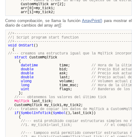
//--- vamos a crear un array de objetos de la estructu
CustomMqlTick arr[2];
arr[0]=my_tick1;
arr[1]=my_tick2;
Como comprobación, se llama la función
ArrayPrint()
para mostrar el
diario de cambios del array
arr[].
//+---------------------------------------------------------
//| Script program start funct
//+---------------------------------------------------------
void
OnStart
()
{
//--- creamos una estructura igual que la MqlTick incorporad
struct
CustomMqlTick
{
datetime
time;
// Hora de la última 
double
bid;
// Precio Bid actual
double
ask;
// Precio Ask actual
double
last;
// Precio actual de l
ulong
volume;
// Volumen actual par
long
time_msc;
// Hora de la última 
uint
flags;
// Banderas de lo
};
//--- obtenemos los valores del último tick
MqlTick
last_tick;
CustomMqlTick my_tick1,my_tick2;
//--- tratamos de copiar los datos de MqlTick a CustomMqlTic
if
(
SymbolInfoTick
(
Symbol
(),last_tick))
{
//--- está prohibido copiar estructuras simples no rel
//1. my_tick1=last_tick; // el compilador a
//--- tampoco está permitido convertir estructuras no 