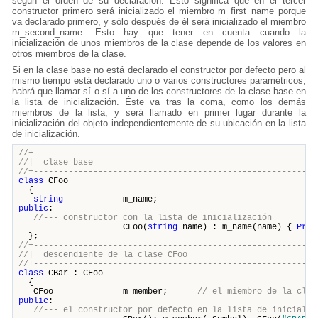
según el orden de su declaración. Esto significa que en el tercer
constructor primero será inicializado el miembro m_first_name porque
va declarado primero, y sólo después de él será inicializado el miembro
m_second_name. Esto hay que tener en cuenta cuando la
inicialización de unos miembros de la clase depende de los valores en
otros miembros de la clase.
Si en la clase base no está declarado el constructor por defecto pero al
mismo tiempo está declarado uno o varios constructores paramétricos,
habrá que llamar sí o sí a uno de los constructores de la clase base en
la lista de inicialización. Éste va tras la coma, como los demás
miembros de la lista, y será llamado en primer lugar durante la
inicialización del objeto independientemente de su ubicación en la lista
de inicialización.
//+---------------------------------------------------------
//| clase base
//+---------------------------------------------------------
class
CFoo
{
string
m_name;
public
:
//--- constructor con la lista de inicialización
CFoo(
string
name) : m_name(name) {
Prin
};
//+---------------------------------------------------------
//| descendiente de la cla
//+---------------------------------------------------------
class
CBar : CFoo
{
CFoo m_member;
// el miembro de la clas
public
:
//--- el constructor por defecto en la lista de inicializ