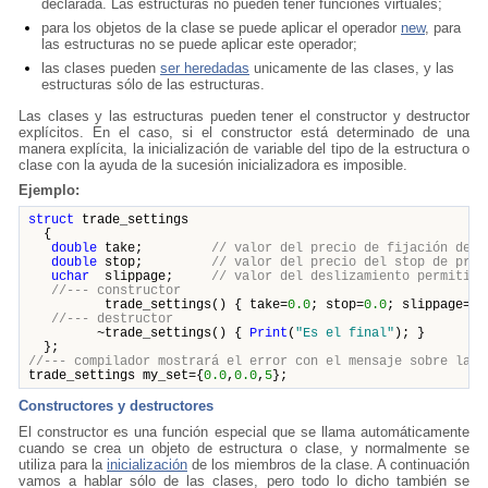
declarada. Las estructuras no pueden tener funciones virtuales;
para los objetos de la clase se puede aplicar el operador
new
, para
las estructuras no se puede aplicar este operador;
las clases pueden
ser heredadas
unicamente de las clases, y las
estructuras sólo de las estructuras.
Las clases y las estructuras pueden tener el constructor y destructor
explícitos. En el caso, si el constructor está determinado de una
manera explícita, la inicialización de variable del tipo de la estructura o
clase con la ayuda de la sucesión inicializadora es imposible.
Ejemplo:
struct
trade_settings
{
double
take;
// valor del precio de fijación del 
double
stop;
// valor del precio del stop de prot
uchar
slippage;
// valor del deslizamiento permitido
//--- constructor
trade_settings() { take=
0.0
; stop=
0.0
; slippage=
5
;
//--- destructor
~trade_settings() {
Print
(
"Es el final"
); }
};
//--- compilador mostrará el error con el mensaje sobre la i
trade_settings my_set={
0.0
,
0.0
,
5
};
Constructores y destructores
El constructor es una función especial que se llama automáticamente
cuando se crea un objeto de estructura o clase, y normalmente se
utiliza para la
inicialización
de los miembros de la clase. A continuación
vamos a hablar sólo de las clases, pero todo lo dicho también se