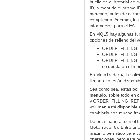
huella en el historial de
ID, a menudo el mismo ID 
mercado, antes de cerrar
complicada. Además, los a
información para el EA.
En MQL5 hay algunas fun
opciones de relleno del v
ORDER_FILLING_FOK
ORDER_FILLING_IOC
ORDER_FILLING_RET
se queda en el me
En MetaTrader 4, la soli
llenado no están disponib
Sea como sea, estas polít
menudo, sobre todo en ca
y ORDER_FILLING_RETURN 
volumen está disponible e
cambiaría con mucha fre
De esta manera, con el 
MetaTrader 5). Entretan
máximo permitido para cu
operaciones, pero esta po