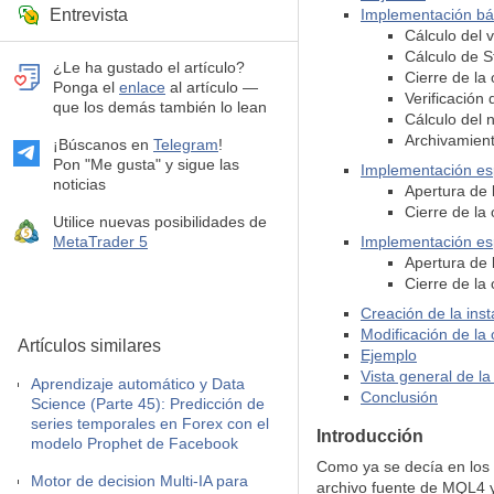
Entrevista
Implementación bá
Cálculo del 
Cálculo de S
¿Le ha gustado el artículo?
Cierre de la
Ponga el
enlace
al artículo —
Verificación 
que los demás también lo lean
Cálculo del
Archivamient
¡Búscanos en
Telegram
!
Pon "Me gusta" y sigue las
Implementación es
noticias
Apertura de 
Cierre de la
Utilice nuevas posibilidades de
MetaTrader 5
Implementación es
Apertura de 
Cierre de la
Creación de la ins
Modificación de la
Artículos similares
Ejemplo
Vista general de la
Aprendizaje automático y Data
Conclusión
Science (Parte 45): Predicción de
series temporales en Forex con el
Introducción
modelo Prophet de Facebook
Como ya se decía en los a
Motor de decision Multi-IA para
archivo fuente de MQL4 y