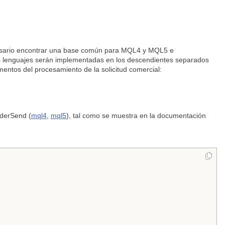
necesario encontrar una base común para MQL4 y MQL5 e
los lenguajes serán implementadas en los descendientes separados
mentos del procesamiento de la solicitud comercial:
derSend (
mql4
,
mql5
), tal como se muestra en la documentación