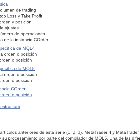
sica
volumen de trading
top Loss y Take Profit
 orden y posición
de ajustes
 número de operaciones
o de la instancia COrder
pecífica de MQL4
la orden o posición
 orden o posición
pecífica de MQL5
la orden o posición
 orden o posición
tancia COrder
 orden o posición
 estructura
rtículos anteriores de esta serie (
1
,
2
,
3
), MetaTrader 4 y MetaTrader 
 su procesamiento por parte del compilador de MQL5. Una de las difere