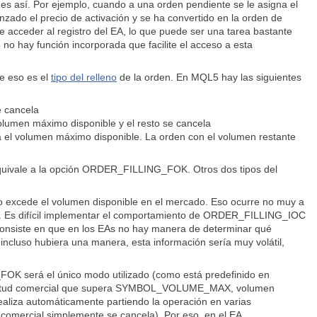
no es así. Por ejemplo, cuando a una orden pendiente se le asigna el
anzado el precio de activación y se ha convertido en la orden de
 acceder al registro del EA, lo que puede ser una tarea bastante
no hay función incorporada que facilite el acceso a esta
e eso es el
tipo del relleno
de la orden. En MQL5 hay las siguientes
 cancela
umen máximo disponible y el resto se cancela
l volumen máximo disponible. La orden con el volumen restante
 equivale a la opción ORDER_FILLING_FOK. Otros dos tipos del
tado excede el volumen disponible en el mercado. Eso ocurre no muy a
ta. Es difícil implementar el comportamiento de ORDER_FILLING_IOC
nsiste en que en los EAs no hay manera de determinar qué
incluso hubiera una manera, esta información sería muy volátil,
OK será el único modo utilizado (como está predefinido en
 solicitud comercial que supera SYMBOL_VOLUME_MAX, volumen
ealiza automáticamente partiendo la operación en varias
d comercial simplemente se cancela). Por eso, en el EA