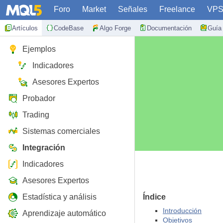
Foro
Market
Señales
Freelance
VP
Artículos
CodeBase
Algo Forge
Documentación
Guía 
Ejemplos
Indicadores
Asesores Expertos
Probador
Trading
Sistemas comerciales
Integración
Indicadores
Asesores Expertos
Estadística y análisis
Índice
Introducción
Aprendizaje automático
Objetivos