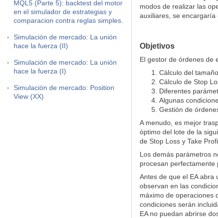
MQL5 (Parte 5): backtest del motor
modos de realizar las ope
en el simulador de estrategias y
auxiliares, se encargarí
comparacion contra reglas simples.
Simulación de mercado: La unión
hace la fuerza (II)
Objetivos
El gestor de órdenes de e
Simulación de mercado: La unión
hace la fuerza (I)
Cálculo del tamaño
Cálculo de Stop Los
Simulación de mercado: Position
Diferentes parámet
View (XX)
Algunas condicione
Gestión de órdenes
A menudo, es mejor trasp
óptimo del lote de la sig
de Stop Loss y Take Profi
Los demás parámetros nec
procesan perfectamente 
Antes de que el EA abra 
observan en las condicio
máximo de operaciones qu
condiciones serán incluid
EA no puedan abrirse dos