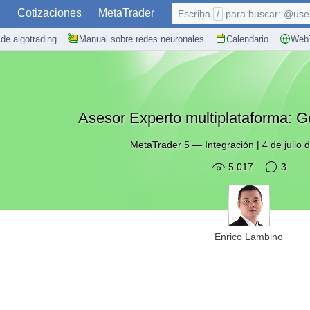
S
Cotizaciones
MetaTrader
Escriba
/
para buscar: @user,
de algotrading
Manual sobre redes neuronales
Calendario
WebT
Asesor Experto multiplataforma: G
MetaTrader 5
—
Integración
|
4 de julio
5 017
3
Enrico Lambino