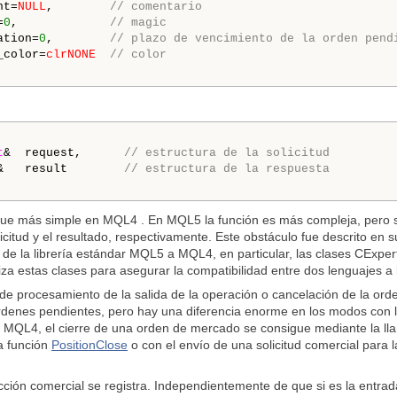
nt=
NULL
,        
// comentario
=
0
,             
// magic
ation=
0
,        
// plazo de vencimiento de la orden pend
_color=
clrNONE
// color
t
&  request,      
// estructura de la solicitud
&   result        
// estructura de la respuesta
que más simple en MQL4 . En MQL5 la función es más compleja, pero 
licitud y el resultado, respectivamente. Este obstáculo fue descrito en 
e la librería estándar MQL5 a MQL4, en particular, las clases CExpe
za estas clases para asegurar la compatibilidad entre dos lenguajes a l
de procesamiento de la salida de la operación o cancelación de la ord
órdenes pendientes, pero hay una diferencia enorme en los modos con
 MQL4, el cierre de una orden de mercado se consigue mediante la ll
la función
PositionClose
o con el envío de una solicitud comercial para 
ión comercial se registra. Independientemente de que si es la entrada 