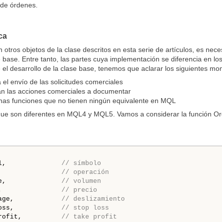
 de órdenes.
ca
n otros objetos de la clase descritos en esta serie de artículos, es 
e base. Entre tanto, las partes cuya implementación se diferencia en 
 el desarrollo de la clase base, tenemos que aclarar los siguientes mo
el envío de las solicitudes comerciales
an las acciones comerciales a documentar
as funciones que no tienen ningún equivalente en MQL
e son diferentes en MQL4 y MQL5. Vamos a considerar la función Or
l,              
// símbolo
                
// operación
e,              
// volumen
,               
// precio
age,            
// deslizamiento
oss,            
// stop loss
rofit,          
// take profit