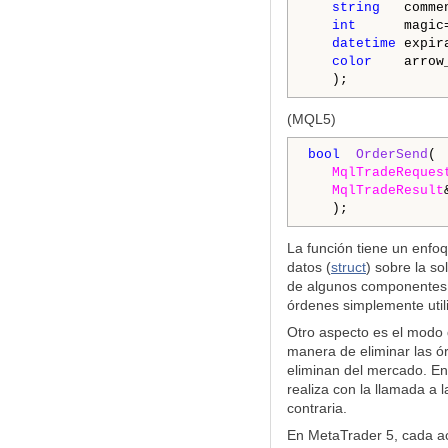
string
   comme
int
      magic
datetime
 expir
color
    arrow
(MQL5)
bool
OrderSend
(

MqlTradeReques
MqlTradeResult
La función tiene un enfo
datos (
struct
) sobre la so
de algunos componentes d
órdenes simplemente utili
Otro aspecto es el modo 
manera de eliminar las 
eliminan del mercado. En
realiza con la llamada a 
contraria.
En MetaTrader 5, cada acc