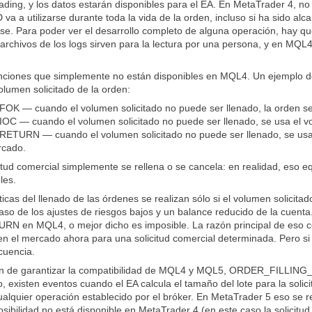
 trading, y los datos estarán disponibles para el EA. En MetaTrader 4, 
va a utilizarse durante toda la vida de la orden, incluso si ha sido alc
se. Para poder ver el desarrollo completo de alguna operación, hay que
rchivos de los logs sirven para la lectura por una persona, y en MQL4 
ciones que simplemente no están disponibles en MQL4. Un ejemplo d
olumen solicitado de la orden:
 — cuando el volumen solicitado no puede ser llenado, la orden se
 — cuando el volumen solicitado no puede ser llenado, se usa el vol
URN — cuando el volumen solicitado no puede ser llenado, se usa e
rcado.
citud comercial simplemente se rellena o se cancela: en realidad, eso
les.
icas del llenado de las órdenes se realizan sólo si el volumen solici
so de los ajustes de riesgos bajos y un balance reducido de la cuen
en MQL4, o mejor dicho es imposible. La razón principal de eso co
n el mercado ahora para una solicitud comercial determinada. Pero si 
cuencia.
fin de garantizar la compatibilidad de MQL4 y MQL5, ORDER_FILLING_F
to, existen eventos cuando el EA calcula el tamaño del lote para la
alquier operación establecido por el bróker. En MetaTrader 5 eso se r
sibilidad no está disponible en MetaTrader 4 (en este caso la solicitu