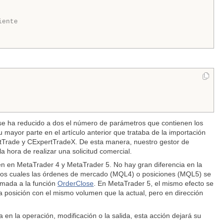
iente
se ha reducido a dos el número de parámetros que contienen los
su mayor parte en el artículo anterior que trataba de la importación
rtTrade y CExpertTradeX. De esta manera, nuestro gestor de
a hora de realizar una solicitud comercial.
en en MetaTrader 4 y MetaTrader 5. No hay gran diferencia en la
 los cuales las órdenes de mercado (MQL4) o posiciones (MQL5) se
amada a la función
OrderClose
. En MetaTrader 5, el mismo efecto se
la posición con el mismo volumen que la actual, pero en dirección
en la operación, modificación o la salida, esta acción dejará su