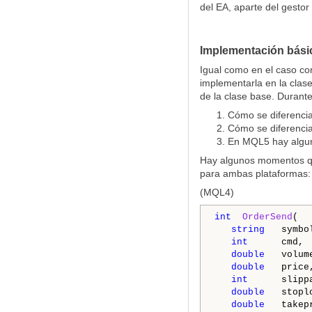
del EA, aparte del gestor
Implementación bási
Igual como en el caso co
implementarla en la clas
de la clase base. Durante
Cómo se diferencia 
Cómo se diferenci
En MQL5 hay algun
Hay algunos momentos qu
para ambas plataformas:
(MQL4)
int
OrderSend
(

string
   symbo
int
      cmd, 
double
   volum
double
   price
int
      slipp
double
   stopl
double
   takep