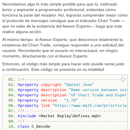
Necesitamos algo lo más simple posible para que tú, estimado
lector y aspirante a programador profesional, entiendas cómo
funciona la parte del receptor. Así, lograrás comprender mejor cómo
el protocolo de mensajes consigue que el indicador Chart Trade —
que no sabe de la existencia del Asesor Experto— haga que este
realice alguna acción.
Al mismo tiempo, el Asesor Experto, que desconoce totalmente la
existencia del Chart Trade, consigue responder a una solicitud del
usuario. Recordando que el usuario no interactuará, en ningún
momento, directamente con el Asesor Experto.
Entonces, el código más simple para hacer esto puede verse justo
a continuación. Este código se presenta en su totalidad.
01
. 
//+---------------------------------------------
02
. 
#property 
copyright
"Daniel Jose"
03
. 
#property 
description
"Demo version between inte
04
. 
#property 
description
"of Chart Trade and Expert
05
. 
#property 
version
"1.78"
06
. 
#property 
link
"https://www.mql5.com/pt/articles
07
. 
//+---------------------------------------------
08
. 
#include 
09
. 
//+---------------------------------------------
10
. 
class