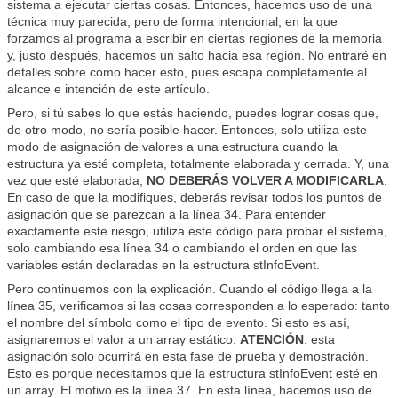
sistema a ejecutar ciertas cosas. Entonces, hacemos uso de una
técnica muy parecida, pero de forma intencional, en la que
forzamos al programa a escribir en ciertas regiones de la memoria
y, justo después, hacemos un salto hacia esa región. No entraré en
detalles sobre cómo hacer esto, pues escapa completamente al
alcance e intención de este artículo.
Pero, si tú sabes lo que estás haciendo, puedes lograr cosas que,
de otro modo, no sería posible hacer. Entonces, solo utiliza este
modo de asignación de valores a una estructura cuando la
estructura ya esté completa, totalmente elaborada y cerrada. Y, una
vez que esté elaborada,
NO DEBERÁS VOLVER A MODIFICARLA
.
En caso de que la modifiques, deberás revisar todos los puntos de
asignación que se parezcan a la línea 34. Para entender
exactamente este riesgo, utiliza este código para probar el sistema,
solo cambiando esa línea 34 o cambiando el orden en que las
variables están declaradas en la estructura stInfoEvent.
Pero continuemos con la explicación. Cuando el código llega a la
línea 35, verificamos si las cosas corresponden a lo esperado: tanto
el nombre del símbolo como el tipo de evento. Si esto es así,
asignaremos el valor a un array estático.
ATENCIÓN
: esta
asignación solo ocurrirá en esta fase de prueba y demostración.
Esto es porque necesitamos que la estructura stInfoEvent esté en
un array. El motivo es la línea 37. En esta línea, hacemos uso de