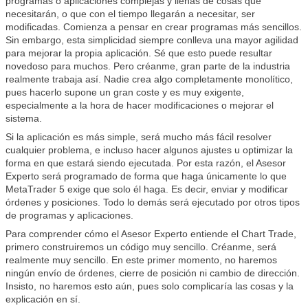
programas o aplicaciones complejas y llenas de cosas que
necesitarán, o que con el tiempo llegarán a necesitar, ser
modificadas. Comienza a pensar en crear programas más sencillos.
Sin embargo, esta simplicidad siempre conlleva una mayor agilidad
para mejorar la propia aplicación. Sé que esto puede resultar
novedoso para muchos. Pero créanme, gran parte de la industria
realmente trabaja así. Nadie crea algo completamente monolítico,
pues hacerlo supone un gran coste y es muy exigente,
especialmente a la hora de hacer modificaciones o mejorar el
sistema.
Si la aplicación es más simple, será mucho más fácil resolver
cualquier problema, e incluso hacer algunos ajustes u optimizar la
forma en que estará siendo ejecutada. Por esta razón, el Asesor
Experto será programado de forma que haga únicamente lo que
MetaTrader 5 exige que solo él haga. Es decir, enviar y modificar
órdenes y posiciones. Todo lo demás será ejecutado por otros tipos
de programas y aplicaciones.
Para comprender cómo el Asesor Experto entiende el Chart Trade,
primero construiremos un código muy sencillo. Créanme, será
realmente muy sencillo. En este primer momento, no haremos
ningún envío de órdenes, cierre de posición ni cambio de dirección.
Insisto, no haremos esto aún, pues solo complicaría las cosas y la
explicación en sí.