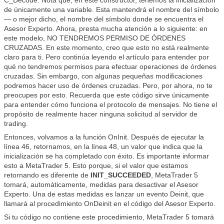
C_Decode. Nota que, en este constructor, tenemos la inicialización
de únicamente una variable. Esta mantendrá el nombre del símbolo
— o mejor dicho, el nombre del símbolo donde se encuentra el
Asesor Experto. Ahora, presta mucha atención a lo siguiente: en
este modelo, NO TENDREMOS PERMISO DE ÓRDENES
CRUZADAS. En este momento, creo que esto no está realmente
claro para ti. Pero continúa leyendo el artículo para entender por
qué no tendremos permisos para efectuar operaciones de órdenes
cruzadas. Sin embargo, con algunas pequeñas modificaciones
podremos hacer uso de órdenes cruzadas. Pero, por ahora, no te
preocupes por esto. Recuerda que este código sirve únicamente
para entender cómo funciona el protocolo de mensajes. No tiene el
propósito de realmente hacer ninguna solicitud al servidor de
trading.
Entonces, volvamos a la función OnInit. Después de ejecutar la
línea 46, retornamos, en la línea 48, un valor que indica que la
inicialización se ha completado con éxito. Es importante informar
esto a MetaTrader 5. Esto porque, si el valor que estamos
retornando es diferente de
INIT_SUCCEEDED
, MetaTrader 5
tomará, automáticamente, medidas para desactivar el Asesor
Experto. Una de estas medidas es lanzar un evento Deinit, que
llamará al procedimiento OnDeinit en el código del Asesor Experto.
Si tu código no contiene este procedimiento, MetaTrader 5 tomará