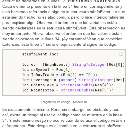
estructura declarada en la línea 13.
PRESTA MUCHA ATENCIÓN
.
Cada elemento presente en la línea 34 tiene un correspondiente y
está haciendo referencia a algo en la estructura stInfoEvent. Lo que
está siendo hecho no es algo común, pero lo hice intencionalmente
para explicar algo. Observa el orden en que las variables están
siendo declaradas en la estructura stInfoEvent. Esta observación es
muy importante. Ahora, observa el orden en que los valores están
siendo colocados en la línea 34. ¡Ay caramba! Vean que coinciden.
Entonces, esta línea 34 sería el equivalente al siguiente código:
      stInfoEvent loc;

      loc.ev = (EnumEvents) 
StringToInteger
(Res[
0
]);

      loc.szSymbol = Res[
1
];

      loc.IsDayTrade = (Res[
2
] == 
"D"
);

      loc.Leverange = (
ushort
) 
StringToInteger
(Res[
3
      loc.PointsTake = 
StringToDouble
(Res[
4
]);

      loc.PointsStop = 
StringToDouble
(Res[
5
]);
Fragmento de código - Modelo 01
Es exactamente lo mismo. Pero, sin embargo, no obstante y aun
así, existe un riesgo al usar el código como se muestra en la línea
34. Y este mismo riesgo no ocurre cuando se usa el código visto en
el fragmento. Este riesgo es el cambio en la estructura stInfoEvent.