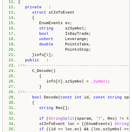
11
12
.    
private
13
.       
struct
14
15
16
.          
string
17
.          
bool
18
.          
ushort
19
.          
double
20
21
.       }info[
1
22
.    
public
23
. 
//+---------------------------------------------
24
25
26
.             info[
0
].szSymbol = 
_Symbol
27
28
. 
//+---------------------------------------------
29
.       
bool
 Decode(
const
int
 id, 
const
string
30
31
.          
string
32
33
.          
if
 (
StringSplit
(sparam, 
'?'
, Res) != 
6
)
34
.          stInfoEvent loc = {(EnumEvents) 
StringT
35
.          
if
 ((id == loc.ev) && (loc.szSymbol == 