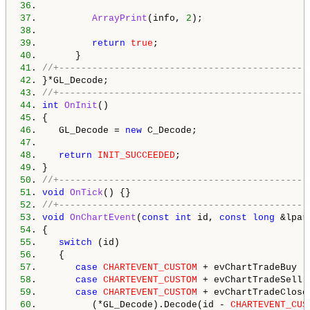
36
37
.          
ArrayPrint
(info, 
2
38
39
.          
return
true
40
41
. 
//+---------------------------------------------
42
43
. 
//+---------------------------------------------
44
. 
int
OnInit
45
46
.    GL_Decode = 
new
47
48
.    
return
INIT_SUCCEEDED
49
50
. 
//+---------------------------------------------
51
. 
void
OnTick
52
. 
//+---------------------------------------------
53
. 
void
OnChartEvent
(
const
int
 id, 
const
long
 &lpar
54
55
.    
switch
56
57
.       
case
CHARTEVENT_CUSTOM
58
.       
case
CHARTEVENT_CUSTOM
59
.       
case
CHARTEVENT_CUSTOM
60
.          (*GL_Decode).Decode(id - 
CHARTEVENT_CUS