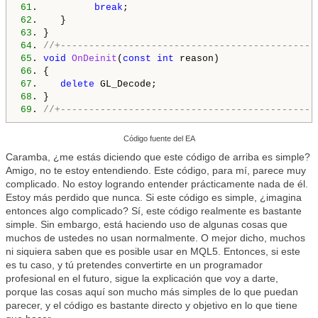
61
.          
break
62
63
64
. 
//+---------------------------------------------
65
. 
void
OnDeinit
(
const
int
66
67
.    
delete
68
69
. 
//+---------------------------------------------
Código fuente del EA
Caramba, ¿me estás diciendo que este código de arriba es simple?
Amigo, no te estoy entendiendo. Este código, para mí, parece muy
complicado. No estoy logrando entender prácticamente nada de él.
Estoy más perdido que nunca. Si este código es simple, ¿imagina
entonces algo complicado? Sí, este código realmente es bastante
simple. Sin embargo, está haciendo uso de algunas cosas que
muchos de ustedes no usan normalmente. O mejor dicho, muchos
ni siquiera saben que es posible usar en MQL5. Entonces, si este
es tu caso, y tú pretendes convertirte en un programador
profesional en el futuro, sigue la explicación que voy a darte,
porque las cosas aquí son mucho más simples de lo que puedan
parecer, y el código es bastante directo y objetivo en lo que tiene