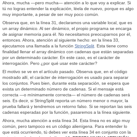
Ahora, mucha —pero mucha— atención a lo que voy a explicar. Si
tú no logras entender la explicación, léela de nuevo, porque es algo
muy importante, a pesar de ser muy poco común.
Observa que, en la línea 31, declaramos una variable local, que es
un array dinámico. Al ser dinámico, el propio programa se encarga
de asignar memoria para él. No necesitamos preocuparnos por él,
entonces. Ahora, atención al siguiente hecho: en la línea 33,
ejecutamos una llamada a la función
StringSplit
. Esta tiene como
finalidad llenar el array dinámico con cadenas que están separadas
por un determinado carácter. En este caso, es el carácter de
interrogación. Pero ¿por qué usar este carácter?
El motivo se ve en el artículo pasado. Observa que, en el código
mostrado allí, el carácter de interrogación es usado para separar
los conjuntos. Pues bien, durante esta separación, se espera que
exista un determinado número de cadenas. Si el mensaje está
correcta —o mínimamente correcta— el número de cadenas será
seis. Es decir, si StringSplit reporta un número menor o mayor, la
prueba fallará y tendremos un retorno falso. Si se reportan las seis
cadenas esperadas por la función, pasaremos a la línea siguiente.
Ahora, mucha atención a esta línea 34. Esta línea no es algo muy
común, pero tampoco es un código alienígena. Para entender lo
que está ocurriendo, tú debes ver esta línea 34 en conjunto con la