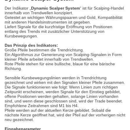
Der Indikator „
Dynamic Scalper System
“ ist für Scalping-Handel
innerhalb von Trendwellen konzipiert.
Getestet an wichtigen Währungspaaren und Gold, Kompatibilität
mit anderen Handelsinstrumenten ist gegeben.
Liefert Signale für die kurzfristige Eröffnung von Positionen
entlang des Trends mit zusätzlicher Unterstützung von
Kursbewegungen.
Das Prinzip des Indikators:
Große Pfeile bestimmen die Trendrichtung.
Ein Algorithmus zur Generierung von Scalping-Signalen in Form
kleiner Pfeile arbeitet innerhalb von Trendwellen.
Rote Pfeile stehen für eine bullische, blaue für eine bärische
Richtung.
Sensible Kursbewegungslinien werden in Trendrichtung
gezeichnet und wirken mit den Signalen kleiner Pfeile zusammen.
Die Signale funktionieren wie folgt: Wenn Linien zum richtigen
Zeitpunkt erscheinen, werden Signale für den Einstieg gebildet,
offene Positionen werden gehalten, solange Linien vorhanden
sind, und wenn diese geschlossen sind, wird der Trade beendet.
Empfohlene Zeitrahmen sind M1 bis H4.
Pfeile werden auf der aktuellen Kerze gebildet. Sobald die
nächste Kerze geöffnet hat, wird der Pfeil auf der vorherigen nicht
neu gezeichnet.
Eingabeparameter