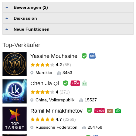
Bewertungen (2)
Diskussion
Qualität und Vollständigkeit der Beschreibung
5.0
Zuverlässigkeit und Nutzerfreundlichkeit
5.0
Neue Funktionen
Nutzerunterstützung
5.0
Top-Verkäufer
valerio
#
2026.07.22 12:28
Super indicator help more for enter , is simple and very strong ,
Yassine Mouhssine
support is very nice and author is special person
4.2
(55)
Marokko
3453
Ning lack
#
2025.11.22 00:56
Chen Jia Qi
很好的指标
4
(271)
China, Volksrepublik
15527
Ramil Minniakhmetov
4.7
(2269)
Russische Föderation
254768