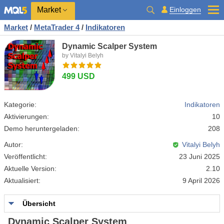
Market
Einloggen
Market
/
MetaTrader 4
/
Indikatoren
Dynamic Scalper System
by Vitalyi Belyh
499 USD
Kategorie:
Indikatoren
Aktivierungen:
10
Demo heruntergeladen:
208
Autor:
Vitalyi Belyh
Veröffentlicht:
23 Juni 2025
Aktuelle Version:
2.10
Aktualisiert:
9 April 2026
Übersicht
Dynamic Scalper System