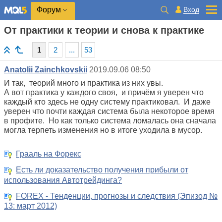
Вход
Форум
От практики к теории и снова к практике
1
2
...
53
Anatolii Zainchkovskii
2019.09.06 08:50
И так, теорий много и практика из них увы.
А вот практика у каждого своя, и причём я уверен что
каждый кто здесь не одну систему практиковал. И даже
уверен что почти каждая система была некоторое время
в профите. Но как только система ломалась она сначала
могла терпеть изменения но в итоге уходила в мусор.
Грааль на Форекс
Есть ли доказательство получения прибыли от
использования Автотрейдинга?
FOREX - Тенденции, прогнозы и следствия (Эпизод №
13: март 2012)