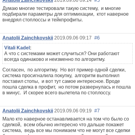
Anatolii Zainchkovskii
2019.09.06 09:14
#5
Думаю многие тестировали такую систему, и многие
подбирали параметры для оптимихации, ктот наверное
внедрял стоплоссы и тейкпрофиты.
Anatolii Zainchkovskii
2019.09.06 09:17
#6
Vitali Kadel
:
А что с системами может случиться? Они работают
всегда одинаково и неизменно по алгоритму.
Согласен, по алгоритму. Но вот пример одной сделки,
система просигналила покупку, алгоритм выполнил
поставил стопы, и вот тут самое интересное. Вроде
пошла сделка в профит, но потом развернулась и пошла
в минус. И скорее всего вылетела по стоплоссу.
Anatolii Zainchkovskii
2019.09.06 09:19
#7
Мало кто наверное останавливается на том что было со
сделкой, всем обычно интересно что дальше покажет
система, ведь все мы понимаем что не могут все сделки