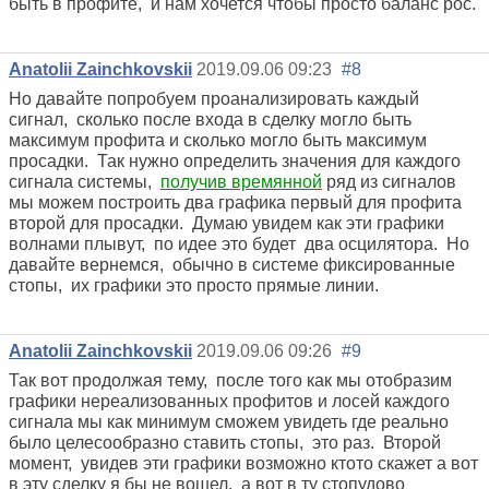
быть в профите, и нам хочется чтобы просто баланс рос.
Anatolii Zainchkovskii
2019.09.06 09:23
#8
Но давайте попробуем проанализировать каждый
сигнал, сколько после входа в сделку могло быть
максимум профита и сколько могло быть максимум
просадки. Так нужно определить значения для каждого
сигнала системы,
получив времянной
ряд из сигналов
мы можем построить два графика первый для профита
второй для просадки. Думаю увидем как эти графики
волнами плывут, по идее это будет два осцилятора. Но
давайте вернемся, обычно в системе фиксированные
стопы, их графики это просто прямые линии.
Anatolii Zainchkovskii
2019.09.06 09:26
#9
Так вот продолжая тему, после того как мы отобразим
графики нереализованных профитов и лосей каждого
сигнала мы как минимум сможем увидеть где реально
было целесообразно ставить стопы, это раз. Второй
момент, увидев эти графики возможно ктото скажет а вот
в эту сделку я бы не вошел, а вот в ту стопудово