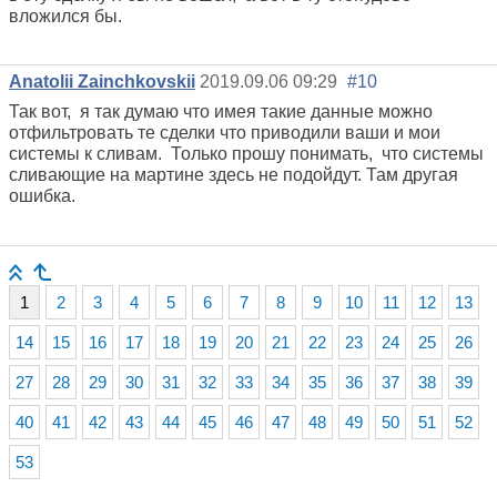
вложился бы.
Anatolii Zainchkovskii
2019.09.06 09:29
#10
Так вот, я так думаю что имея такие данные можно
отфильтровать те сделки что приводили ваши и мои
системы к сливам. Только прошу понимать, что системы
сливающие на мартине здесь не подойдут. Там другая
ошибка.
1
2
3
4
5
6
7
8
9
10
11
12
13
14
15
16
17
18
19
20
21
22
23
24
25
26
27
28
29
30
31
32
33
34
35
36
37
38
39
40
41
42
43
44
45
46
47
48
49
50
51
52
53