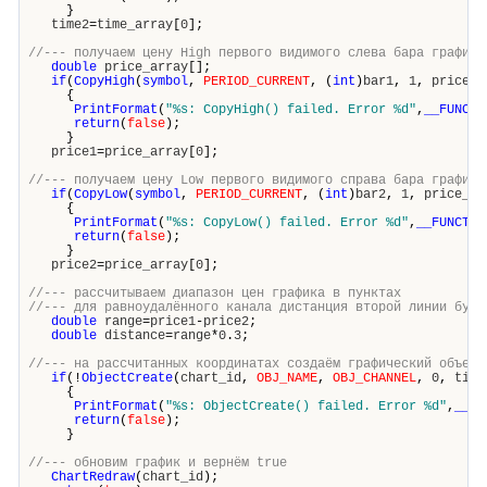
}
time2
=
time_array
[
0
];
//--- получаем цену High первого видимого слева бара графика
double
price_array
[];
if
(
CopyHigh
(
symbol
,
PERIOD_CURRENT
, (
int
)
bar1
,
1
,
price_a
{
PrintFormat
(
"%s: CopyHigh() failed. Error %d"
,
__FUNCTI
return
(
false
);
}
price1
=
price_array
[
0
];
//--- получаем цену Low первого видимого справа бара графика
if
(
CopyLow
(
symbol
,
PERIOD_CURRENT
, (
int
)
bar2
,
1
,
price_ar
{
PrintFormat
(
"%s: CopyLow() failed. Error %d"
,
__FUNCTIO
return
(
false
);
}
price2
=
price_array
[
0
];
//--- рассчитываем диапазон цен графика в пунктах
//--- для равноудалённого канала дистанция второй линии буде
double
range
=
price1
-
price2
;
double
distance
=
range
*
0
.
3
;
//--- на рассчитанных координатах создаём графический объект
if
(!
ObjectCreate
(
chart_id
,
OBJ_NAME
,
OBJ_CHANNEL
,
0
,
time
{
PrintFormat
(
"%s: ObjectCreate() failed. Error %d"
,
__FU
return
(
false
);
}
//--- обновим график и вернём true
ChartRedraw
(
chart_id
);