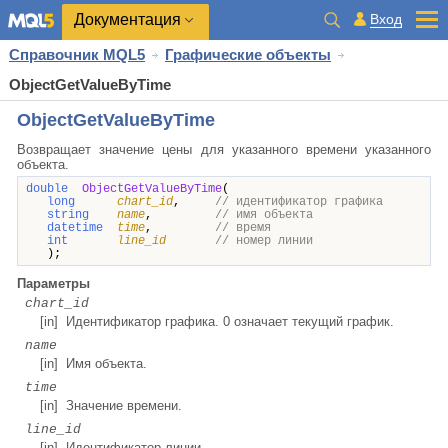
Документация
Вход
Справочник MQL5
Графические объекты
ObjectGetValueByTime
ObjectGetValueByTime
Возвращает значение цены для указанного времени указанного
объекта.
double
ObjectGetValueByTime
(
long
chart_id
,
// идентификатор графика
string
name
,
// имя объекта
datetime
time
,
// время
int
line_id
// номер линии
);
Параметры
chart_id
[in] Идентификатор графика. 0 означает текущий график.
name
[in] Имя объекта.
time
[in] Значение времени.
line_id
[in] Идентификатор линии.