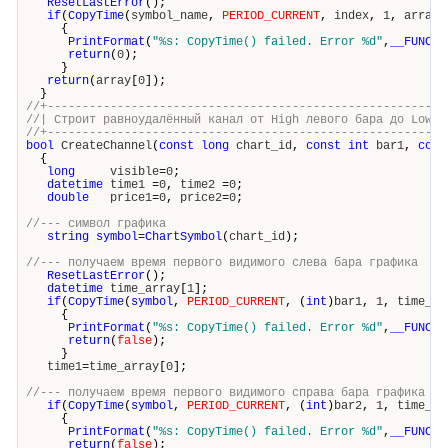
ResetLastError
();
if
(
CopyTime
(
symbol_name
,
PERIOD_CURRENT
,
index
,
1
,
array
)
{
PrintFormat
(
"%s: CopyTime() failed. Error %d"
,
__FUNCTI
return
(
0
);
}
return
(
array
[
0
]);
}
//+---------------------------------------------------------
//| Строит равноудалённый канал от High левого бара до Low
//+---------------------------------------------------------
bool
CreateChannel
(
const
long
chart_id
,
const
int
bar1
,
cons
{
long
visible
=
0
;
datetime
time1
=
0
,
time2
=
0
;
double
price1
=
0
,
price2
=
0
;
//--- символ графика
string
symbol
=
ChartSymbol
(
chart_id
);
//--- получаем время первого видимого слева бара графика
ResetLastError
();
datetime
time_array
[
1
];
if
(
CopyTime
(
symbol
,
PERIOD_CURRENT
, (
int
)
bar1
,
1
,
time_ar
{
PrintFormat
(
"%s: CopyTime() failed. Error %d"
,
__FUNCTI
return
(
false
);
}
time1
=
time_array
[
0
];
//--- получаем время первого видимого справа бара графика
if
(
CopyTime
(
symbol
,
PERIOD_CURRENT
, (
int
)
bar2
,
1
,
time_ar
{
PrintFormat
(
"%s: CopyTime() failed. Error %d"
,
__FUNCTI
return
(
false
);