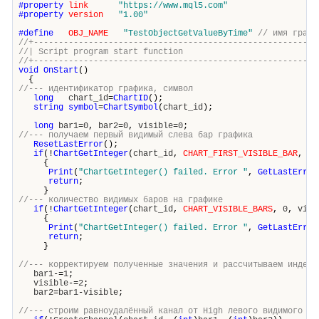
#property
link
"https://www.mql5.com"
#property
version
"1.00"
#define
OBJ_NAME
"TestObjectGetValueByTime"
// имя графи
//+---------------------------------------------------------
//| Script program start funct
//+---------------------------------------------------------
void
OnStart
()
{
//--- идентификатор графика, символ
long
chart_id
=
ChartID
();
string
symbol
=
ChartSymbol
(
chart_id
);
long
bar1
=
0
,
bar2
=
0
,
visible
=
0
;
//--- получаем первый видимый слева бар графика
ResetLastError
();
if
(!
ChartGetInteger
(
chart_id
,
CHART_FIRST_VISIBLE_BAR
,
0
{
Print
(
"ChartGetInteger() failed. Error "
,
GetLastError
return
;
}
//--- количество видимых баров на графике
if
(!
ChartGetInteger
(
chart_id
,
CHART_VISIBLE_BARS
,
0
,
visi
{
Print
(
"ChartGetInteger() failed. Error "
,
GetLastError
return
;
}
//--- корректируем полученные значения и рассчитываем индекс
bar1
-=
1
;
visible
-=
2
;
bar2
=
bar1
-
visible
;
//--- строим равноудалённый канал от High левого видимого ба