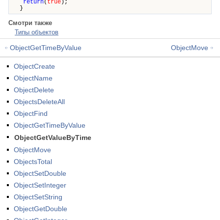
return
(
true
);
}
Смотри также
Типы объектов
ObjectGetTimeByValue
ObjectMove
ObjectCreate
ObjectName
ObjectDelete
ObjectsDeleteAll
ObjectFind
ObjectGetTimeByValue
ObjectGetValueByTime
ObjectMove
ObjectsTotal
ObjectSetDouble
ObjectSetInteger
ObjectSetString
ObjectGetDouble