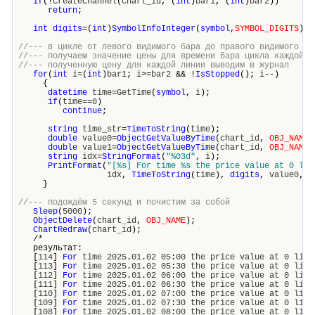
if
(!
CreateChannel
(
chart_id
, (
int
)
bar1
, (
int
)
bar2
))
return
;
int
digits
=(
int
)
SymbolInfoInteger
(
symbol
,
SYMBOL_DIGITS
);
//--- в цикле от левого видимого бара до правого видимого ба
//--- получаем значение цены для времени бара цикла каждой л
//--- полученную цену для каждой линии выводим в журнал
for
(
int
i
=(
int
)
bar1
;
i
>=
bar2
&& !
IsStopped
();
i
--)
{
datetime
time
=
GetTime
(
symbol
,
i
);
if
(
time
==
0
)
continue
;
string
time_str
=
TimeToString
(
time
);
double
value0
=
ObjectGetValueByTime
(
chart_id
,
OBJ_NAME
double
value1
=
ObjectGetValueByTime
(
chart_id
,
OBJ_NAME
string
idx
=
StringFormat
(
"%03d"
,
i
);
PrintFormat
(
"[%s] For time %s the price value at 0 lin
idx
,
TimeToString
(
time
),
digits
,
value0
,
d
}
//--- подождём 5 секунд и почистим за собой
Sleep
(
5000
);
ObjectDelete
(
chart_id
,
OBJ_NAME
);
ChartRedraw
(
chart_id
);
/*
результат:
[
114
]
For
time
2025
.
01
.
02
05
:
00
the
price
value
at
0
line
[
113
]
For
time
2025
.
01
.
02
05
:
30
the
price
value
at
0
line
[
112
]
For
time
2025
.
01
.
02
06
:
00
the
price
value
at
0
line
[
111
]
For
time
2025
.
01
.
02
06
:
30
the
price
value
at
0
line
[
110
]
For
time
2025
.
01
.
02
07
:
00
the
price
value
at
0
line
[
109
]
For
time
2025
.
01
.
02
07
:
30
the
price
value
at
0
line
[
108
]
For
time
2025
.
01
.
02
08
:
00
the
price
value
at
0
line