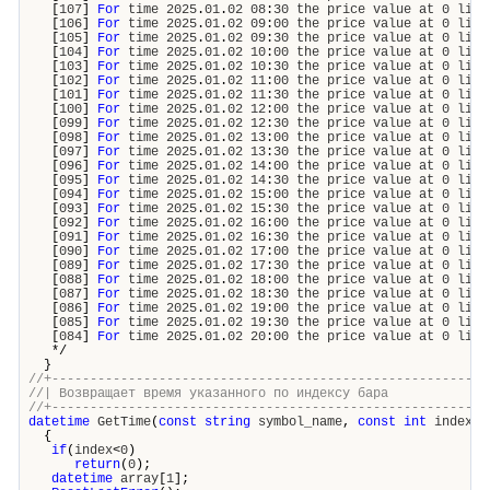
[
107
]
For
time
2025
.
01
.
02
08
:
30
the
price
value
at
0
line
[
106
]
For
time
2025
.
01
.
02
09
:
00
the
price
value
at
0
line
[
105
]
For
time
2025
.
01
.
02
09
:
30
the
price
value
at
0
line
[
104
]
For
time
2025
.
01
.
02
10
:
00
the
price
value
at
0
line
[
103
]
For
time
2025
.
01
.
02
10
:
30
the
price
value
at
0
line
[
102
]
For
time
2025
.
01
.
02
11
:
00
the
price
value
at
0
line
[
101
]
For
time
2025
.
01
.
02
11
:
30
the
price
value
at
0
line
[
100
]
For
time
2025
.
01
.
02
12
:
00
the
price
value
at
0
line
[
099
]
For
time
2025
.
01
.
02
12
:
30
the
price
value
at
0
line
[
098
]
For
time
2025
.
01
.
02
13
:
00
the
price
value
at
0
line
[
097
]
For
time
2025
.
01
.
02
13
:
30
the
price
value
at
0
line
[
096
]
For
time
2025
.
01
.
02
14
:
00
the
price
value
at
0
line
[
095
]
For
time
2025
.
01
.
02
14
:
30
the
price
value
at
0
line
[
094
]
For
time
2025
.
01
.
02
15
:
00
the
price
value
at
0
line
[
093
]
For
time
2025
.
01
.
02
15
:
30
the
price
value
at
0
line
[
092
]
For
time
2025
.
01
.
02
16
:
00
the
price
value
at
0
line
[
091
]
For
time
2025
.
01
.
02
16
:
30
the
price
value
at
0
line
[
090
]
For
time
2025
.
01
.
02
17
:
00
the
price
value
at
0
line
[
089
]
For
time
2025
.
01
.
02
17
:
30
the
price
value
at
0
line
[
088
]
For
time
2025
.
01
.
02
18
:
00
the
price
value
at
0
line
[
087
]
For
time
2025
.
01
.
02
18
:
30
the
price
value
at
0
line
[
086
]
For
time
2025
.
01
.
02
19
:
00
the
price
value
at
0
line
[
085
]
For
time
2025
.
01
.
02
19
:
30
the
price
value
at
0
line
[
084
]
For
time
2025
.
01
.
02
20
:
00
the
price
value
at
0
line
*/
}
//+---------------------------------------------------------
//| Возвращает время указанного по индексу
//+---------------------------------------------------------
datetime
GetTime
(
const
string
symbol_name
,
const
int
index
)
{
if
(
index
<
0
)
return
(
0
);
datetime
array
[
1
];