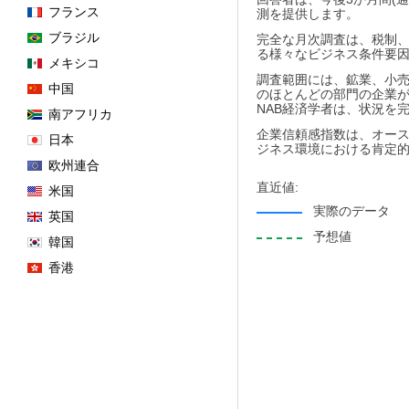
フランス
測を提供します。
ブラジル
完全な月次調査は、税制
る様々なビジネス条件要
メキシコ
調査範囲には、鉱業、小売
中国
のほとんどの部門の企業
NAB経済学者は、状況を
南アフリカ
企業信頼感指数は、オース
日本
ジネス環境における肯定
欧州連合
直近値:
米国
実際のデータ
英国
予想値
韓国
香港