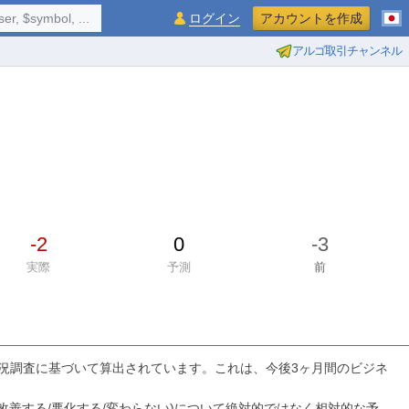
$symbol, ...
ログイン
アカウントを作成
アルゴ取引チャンネル
-2
0
-3
実際
予測
前
業況調査に基づいて算出されています。これは、今後3ヶ月間のビジネ
改善する/悪化する/変わらない)について絶対的ではなく相対的な予