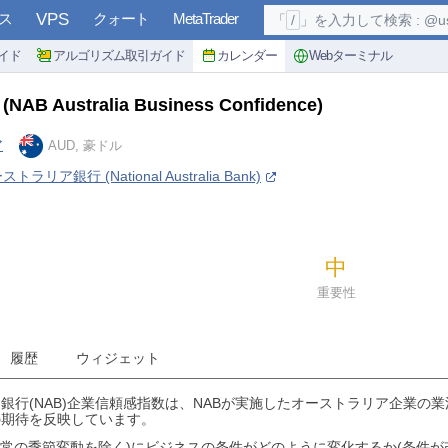
ス
VPS
クォート
MetaTrader
「
/
」を入力して検索 : @user, 
イド
アルゴリズム取引ガイド
カレンダー
Webターミナル
数
(NAB Australia Business Confidence)
ア
AUD, 豪ドル
リア銀行 (National Australia Bank)
中
重要性
履歴
ウィジェット
銀行(NAB)企業信頼感指数は、NABが実施したオーストラリア企業の
の期待を反映しています。
通常の季節変動を除く)にビジネスの条件がどのように変化するか(条件が