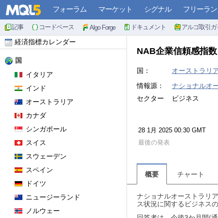
フォーラム
マーケット
シグナル
フリーラン
記事
コードベース
ドキュメント
アルゴ取引ガ
Algo Forge
経済指標カレンダー
NAB企業信頼感指
国
国：
オーストラリ
イタリア
情報源：
ナショナルオーストラ
インド
セクター
ビジネス
オーストラリア
カナダ
シンガポール
28 1月 2025 00:30 GMT
スイス
最後の発表
スウェーデン
スペイン
概要
チャート
ドイツ
ナショナルオーストラリア
ニュージーランド
ス状況に関するビジネス
ノルウェー
回答者は、今後3か月間(