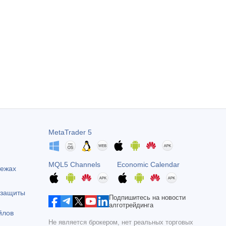
MetaTrader 5
MQL5 Channels
Economic Calendar
тежах
 защиты
Подпишитесь на новости
алготрейдинга
йлов
Не является брокером, нет реальных торговых