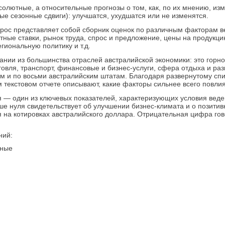
олютные, а относительные прогнозы о том, как, по их мнению, из
е сезонные сдвиги): улучшатся, ухудшатся или не изменятся.
ос представляет собой сборник оценок по различным факторам в
тные ставки, рынок труда, спрос и предложение, цены на продукц
гиональную политику и т.д.
пании из большинства отраслей австралийской экономики: это гор
говля, транспорт, финансовые и бизнес-услуги, сфера отдыха и ра
ям и по восьми австралийским штатам. Благодаря развернутому сп
м текстовом отчете описывают, какие факторы сильнее всего повли
я — один из ключевых показателей, характеризующих условия веде
ше нуля свидетельствует об улучшении бизнес-климата и о позити
 на котировках австралийского доллара. Отрицательная цифра гов
ний:
нные