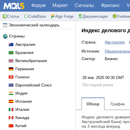
Форум
Маркет
Сигналы
Фриланс
V
Статьи
CodeBase
Algo Forge
Документация
Учебни
Экономический календарь
Индекс делового 
Страны
Страна:
Австралия
Австралия
Источник:
Национальный
Бразилия
Сектор:
Бизнес
Великобритания
Германия
Гонконг
28 янв. 2025 00:30 GMT
Европейский Союз
Последний релиз
Индия
Испания
Обзор
График
Италия
Индекс делового доверия
Канада
Австралийский Банк) про
Китай
на 3 месяца вперед.