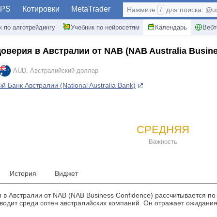
PS
Котировки
MetaTrader
Нажмите
/
для поиска: @use
к по алготрейдингу
Учебник по нейросетям
Календарь
Вебт
доверия в Австралии от NAB
(NAB Australia Busin
AUD, Австралийский доллар
 Банк Австралии (National Australia Bank)
СРЕДНЯЯ
Важность
История
Виджет
 в Австралии от NAB (NAB Business Confidence) рассчитывается п
водит среди сотен австралийских компаний. Он отражает ожидания