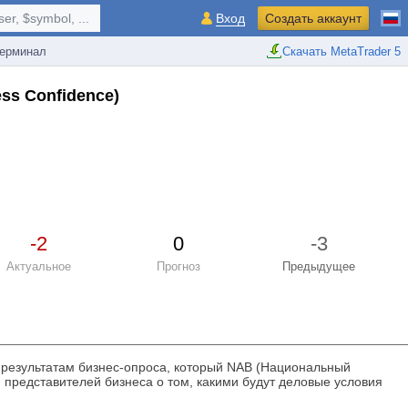
r, $symbol, ...
Вход
Создать аккаунт
ерминал
Скачать MetaTrader 5
ess Confidence)
-2
0
-3
Актуальное
Прогноз
Предыдущее
о результатам бизнес-опроса, который NAB (Национальный
 представителей бизнеса о том, какими будут деловые условия