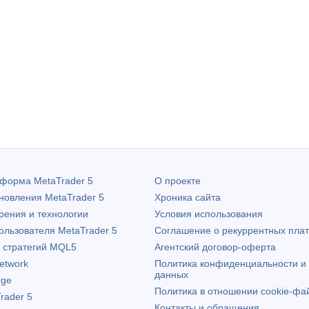
атформа
MetaTrader 5
О проекте
бновления
MetaTrader 5
Хроника сайта
рения и технологии
Условия использования
пользователя
MetaTrader 5
Соглашение о рекуррентных пла
х стратегий MQL5
Агентский договор-оферта
etwork
Политика конфиденциальности и
данных
rge
Политика в отношении cookie-фа
rader 5
Контакты и обращения