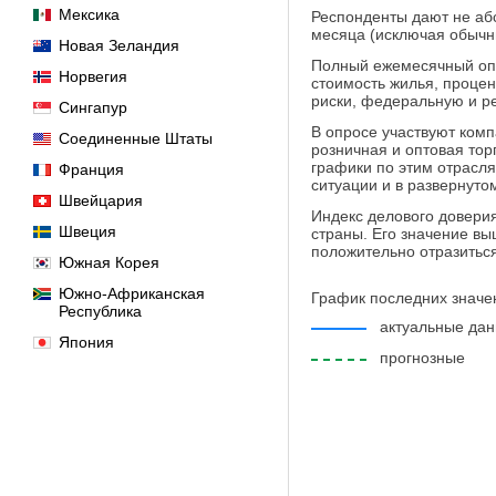
Мексика
Респонденты дают не абс
месяца (исключая обычны
Новая Зеландия
Полный ежемесячный опр
Норвегия
стоимость жилья, процен
риски, федеральную и ре
Сингапур
В опросе участвуют ком
Соединенные Штаты
розничная и оптовая тор
графики по этим отрасл
Франция
ситуации и в развернуто
Швейцария
Индекс делового довери
Швеция
страны. Его значение вы
положительно отразиться
Южная Корея
Южно-Африканская
График последних значе
Республика
актуальные да
Япония
прогнозные