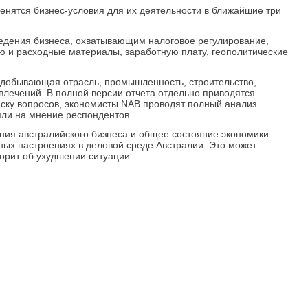
менятся бизнес-условия для их деятельности в ближайшие три
едения бизнеса, охватывающим налоговое регулирование,
ию и расходные материалы, заработную плату, геополитические
нодобывающая отрасль, промышленность, строительство,
звлечений. В полной версии отчета отдельно приводятся
иску вопросов, экономисты NAB проводят полный анализ
яли на мнение респондентов.
ния австралийского бизнеса и общее состояние экономики
вных настроениях в деловой среде Австралии. Это может
орит об ухудшении ситуации.