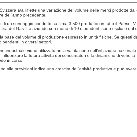
vizzera a/a riflette una variazione del volume delle merci prodotte dalle
tre dell'anno precedente.
ti di un sondaggio condotto su circa 3.500 produttori in tutto il Paese. Ve
ustria del Gas. Le aziende con meno di 10 dipendenti sono escluse dal c
lla base del volume di produzione espresso in unità fisiche. Se questi da
ipendenti in diversi settori.
ne industriale viene utilizzato nella valutazione dell'inflazione naziona
influenzare la futura attività dei consumatori e le dinamiche di vendita
odo in corso.
to alle previsioni indica una crescita dell'attività produttiva e può avere