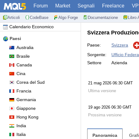
Forum
Market
Segnali
Freelance
VP
Articoli
CodeBase
Algo Forge
Documentazione
Libro 
Calendario Economico
Svizzera Produzione
Paesi
Paese:
Svizzera
Australia
Sorgente:
Ufficio Federal
Brasile
Settore
Azienda
Canada
Cina
Corea del Sud
21 mag 2026 06:30 GMT
Francia
Ultima versione
Germania
19 ago 2026 06:30 GMT
Giappone
Prossima versione
Hong Kong
India
Italia
Panoramica
Graf