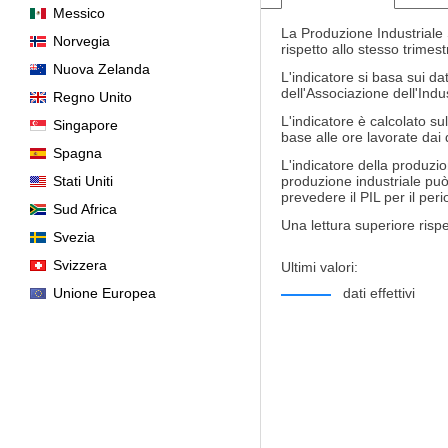
Messico
La Produzione Industriale S
Norvegia
rispetto allo stesso trimes
Nuova Zelanda
L'indicatore si basa sui da
dell'Associazione dell'Ind
Regno Unito
L'indicatore è calcolato su
Singapore
base alle ore lavorate dai d
Spagna
L'indicatore della produzio
Stati Uniti
produzione industriale può 
prevedere il PIL per il peri
Sud Africa
Una lettura superiore rispet
Svezia
Svizzera
Ultimi valori:
Unione Europea
dati effettivi