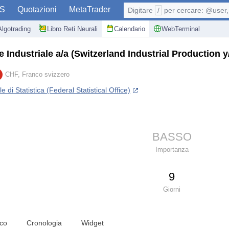
S
Quotazioni
MetaTrader
Digitare
/
per cercare: @user, 
Algotrading
Libro Reti Neurali
Calendario
WebTerminal
 Industriale a/a
(Switzerland Industrial Production y
CHF, Franco svizzero
e di Statistica (Federal Statistical Office)
BASSO
Importanza
9
Giorni
ico
Cronologia
Widget