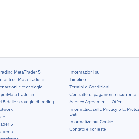
trading
MetaTrader 5
Informazioni su
amenti su
MetaTrader 5
Timeline
entazioni e tecnologia
Termini e Condizioni
 per
MetaTrader 5
Contratto di pagamento ricorrente
5 delle strategie di trading
Agency Agreement – Offer
etwork
Informativa sulla Privacy e la Prote
Dati
rge
Informativa sui Cookie
ader 5
Contatti e richieste
taforma