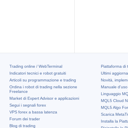
Trading online / WebTerminal
Piattaforma di 
Indicatori tecnici e robot gratuiti
Ultimi aggiorn
Articoli su programmazione e trading
Novità, implem
Ordina i robot di trading nella sezione
Manuale d’uso
Freelance
Linguaggio MQL
Market di Expert Advisor e applicazioni
MQL5 Cloud N
Segui i segnali forex
MQL5 Algo Fo
VPS forex a bassa latenza
Scarica
MetaTr
Forum dei trader
Installa la Piat
Blog di trading