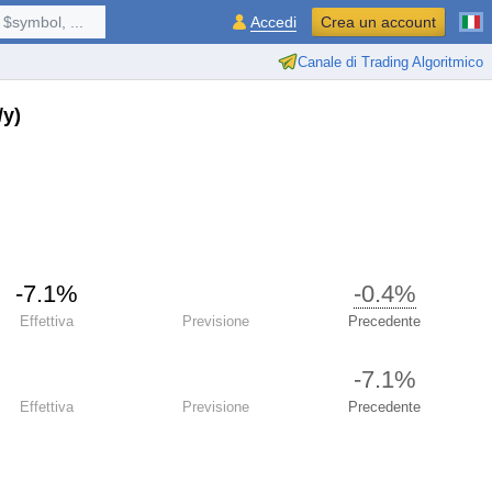
$symbol, ...
Accedi
Crea un account
Canale di Trading Algoritmico
/y)
-7.1%
-0.4%
Effettiva
Previsione
Precedente
-7.1%
Effettiva
Previsione
Precedente