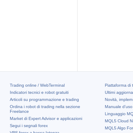
Trading online / WebTerminal
Piattaforma di 
Indicatori tecnici e robot gratuiti
Ultimi aggiorn
Articoli su programmazione e trading
Novità, implem
Ordina i robot di trading nella sezione
Manuale d’uso
Freelance
Linguaggio MQL
Market di Expert Advisor e applicazioni
MQL5 Cloud N
Segui i segnali forex
MQL5 Algo Fo
VPS forex a bassa latenza