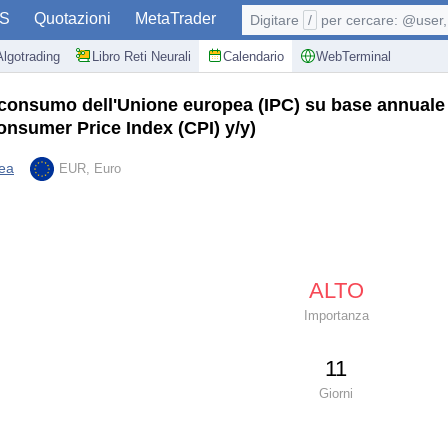
S
Quotazioni
MetaTrader
Digitare
/
per cercare: @user, 
Algotrading
Libro Reti Neurali
Calendario
WebTerminal
l consumo dell'Unione europea (IPC) su base annuale
nsumer Price Index (CPI) y/y)
ea
EUR, Euro
ALTO
Importanza
11
Giorni