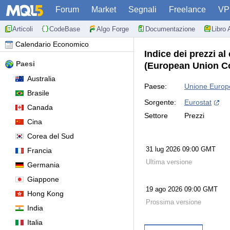
Forum
Market
Segnali
Freelance
VP
Articoli
CodeBase
Algo Forge
Documentazione
Libro 
Calendario Economico
Indice dei prezzi a
Paesi
(European Union Co
Australia
Paese:
Unione Europ
Brasile
Sorgente:
Eurostat
Canada
Settore
Prezzi
Cina
Corea del Sud
31 lug 2026 09:00 GMT
Francia
Ultima versione
Germania
Giappone
19 ago 2026 09:00 GMT
Hong Kong
Prossima versione
India
Italia