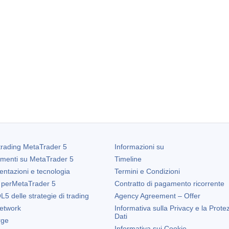
trading
MetaTrader 5
Informazioni su
amenti su
MetaTrader 5
Timeline
entazioni e tecnologia
Termini e Condizioni
 per
MetaTrader 5
Contratto di pagamento ricorrente
5 delle strategie di trading
Agency Agreement – Offer
etwork
Informativa sulla Privacy e la Prote
Dati
rge
Informativa sui Cookie