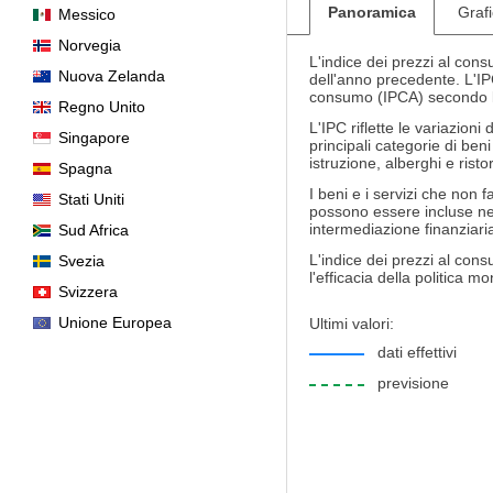
Panoramica
Graf
Messico
Norvegia
L'indice dei prezzi al cons
Nuova Zelanda
dell'anno precedente. L'IP
consumo (IPCA) secondo l
Regno Unito
L'IPC riflette le variazioni
Singapore
principali categorie di beni
istruzione, alberghi e ristor
Spagna
I beni e i servizi che non 
Stati Uniti
possono essere incluse nel s
intermediazione finanziari
Sud Africa
L'indice dei prezzi al cons
Svezia
l'efficacia della politica m
Svizzera
Unione Europea
Ultimi valori:
dati effettivi
previsione