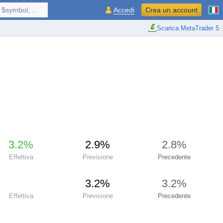
$symbol, ...
Accedi
Crea un account
Scarica MetaTrader 5
3.2%
2.9%
2.8%
Effettiva
Previsione
Precedente
3.2%
3.2%
Effettiva
Previsione
Precedente