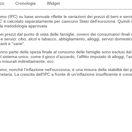
ico
Cronologia
Widget
umo (IPC) su base annuale riflette le variazioni dei prezzi di beni e ser
C è calcolato separatamente per ciascuno Stato dell'eurozona. Quindi i d
a metodologia approvata.
 dei prezzi dal punto di vista delle famiglie, ovvero dei consumatori finali
 e servizi: cibo, alcol e tabacco, abbigliamento, alloggi, servizi domestici,
anti e "varie".
fanno parte della spesa finale al consumo delle famiglie sono esclusi da
istema unico, come il gioco d'azzardo, l'affitto imputato di alloggi, l'assi
a misurati indirettamente, ecc.
umo, nonché l'inflazione nell'eurozona, è una misura della stabilità dei p
onetaria. La crescita dell'IPC a fronte di un'inflazione insufficiente è con