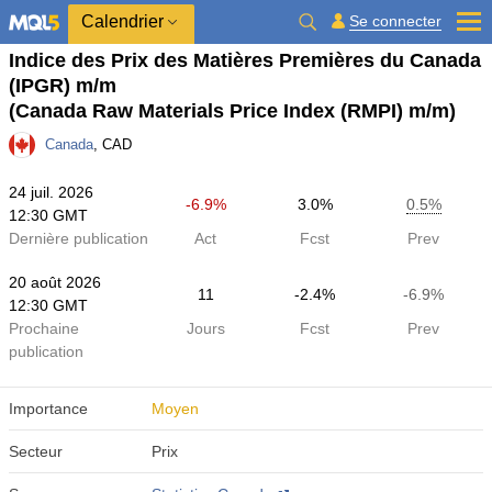
Calendrier
Se connecter
Indice des Prix des Matières Premières du Canada
(IPGR) m/m
(Canada Raw Materials Price Index (RMPI) m/m)
Canada
, CAD
24 juil. 2026
-6.9%
3.0%
0.5%
12:30 GMT
Dernière publication
Act
Fcst
Prev
20 août 2026
11
-2.4%
-6.9%
12:30 GMT
Prochaine
Jours
Fcst
Prev
publication
Importance
Moyen
Secteur
Prix