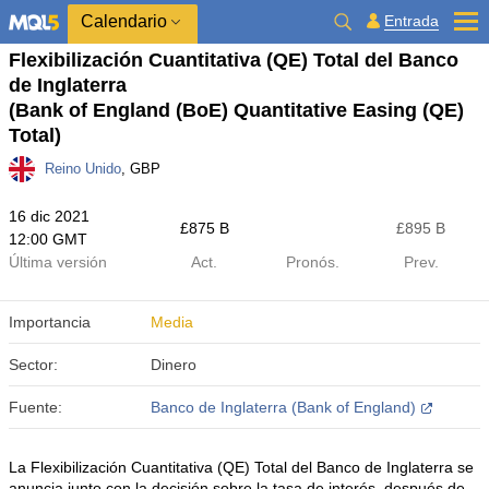
Calendario
Entrada
Flexibilización Cuantitativa (QE) Total del Banco
de Inglaterra
(Bank of England (BoE) Quantitative Easing (QE)
Total)
Reino Unido
, GBP
16 dic 2021
£​875 B
£​895 B
12:00 GMT
Última versión
Act.
Pronós.
Prev.
Importancia
Media
Sector:
Dinero
Fuente:
Banco de Inglaterra (Bank of England)
La Flexibilización Cuantitativa (QE) Total del Banco de Inglaterra se
anuncia junto con la decisión sobre la tasa de interés, después de