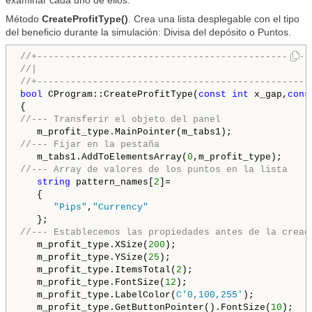
examinar cada uno de ellos.
Método
CreateProfitType()
. Crea una lista desplegable con el tipo
del beneficio durante la simulación: Divisa del depósito o Puntos.
//+-------------------------------------------------
//|                                                 
//+-------------------------------------------------
bool
 CProgram::CreateProfitType(
const
int
 x_gap,
cons
//--- Transferir el objeto del panel
//--- Fijar en la pestaña
   m_tabs1.AddToElementsArray(
0
//--- Array de valores de los puntos en la lista
string
 pattern_names[
2
]=

   {

"Pips"
,
"Currency"
//--- Establecemos las propiedades antes de la creac
   m_profit_type.XSize(
200
);

   m_profit_type.YSize(
25
);

   m_profit_type.ItemsTotal(
2
);

   m_profit_type.FontSize(
12
);

   m_profit_type.LabelColor(
C'0,100,255'
);

   m_profit_type.GetButtonPointer().FontSize(
10
);
