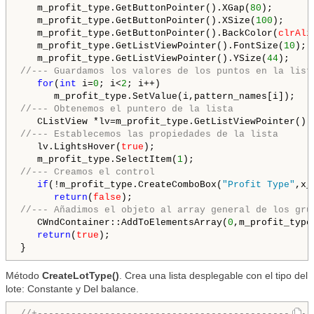
   m_profit_type.GetButtonPointer().XGap(
80
);

   m_profit_type.GetButtonPointer().XSize(
100
);

   m_profit_type.GetButtonPointer().BackColor(
clrAli
   m_profit_type.GetListViewPointer().FontSize(
10
);

   m_profit_type.GetListViewPointer().YSize(
44
//--- Guardamos los valores de los puntos en la list
for
(
int
 i=
0
; i<
2
; i++)

//--- Obtenemos el puntero de la lista
//--- Establecemos las propiedades de la lista
   lv.LightsHover(
true
);

   m_profit_type.SelectItem(
1
//--- Creamos el control
if
(!m_profit_type.CreateComboBox(
"Profit Type"
,x_
return
(
false
//--- Añadimos el objeto al array general de los gru
   CWndContainer::AddToElementsArray(
0
,m_profit_type)
return
(
true
);

Método
CreateLotType()
. Crea una lista desplegable con el tipo del
lote: Constante y Del balance.
//+-------------------------------------------------