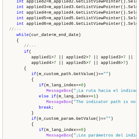
int
 applied2=m_applied2.GetListViewPointer().Selec
int
 applied3=m_applied3.GetListViewPointer().Selec
int
 applied4=m_applied4.GetListViewPointer().Selec
int
 applied5=m_applied5.GetListViewPointer().Selec
int
//---
while
(cur_date<m_end_date)

   {

//---
if
(

         applied1>
7
 || applied2>
7
 || applied3>
7
 ||

         applied4>
7
 || applied5>
7
 || applied6>
7
)

      {

if
(m_custom_path.GetValue()==
""
)

         {

if
(m_lang_index==
0
)

MessageBox
(
"¡La ruta hacia el indicad
else
if
(m_lang_index==
1
)

MessageBox
(
"The indicator path is not
break
;

         }

if
(m_custom_param.GetValue()==
""
)

         {

if
(m_lang_index==
0
)

MessageBox
(
"¡Los parámetros del indic