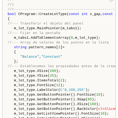
//|                                                 
//+-------------------------------------------------
bool
 CProgram::CreateLotType(
const
int
 x_gap,
const
i
//--- Transferir el objeto del panel
//--- Fijar en la pestaña
   m_tabs1.AddToElementsArray(
0
//--- Array de valores de los puntos en la lista
string
 pattern_names[
2
]=

   {

"Balance"
,
"Constant"
//--- Establecemos las propiedades antes de la creac
   m_lot_type.XSize(
200
);

   m_lot_type.YSize(
25
);

   m_lot_type.ItemsTotal(
2
);

   m_lot_type.FontSize(
12
);

   m_lot_type.LabelColor(
C'0,100,255'
);

   m_lot_type.GetButtonPointer().FontSize(
10
);

   m_lot_type.GetButtonPointer().XGap(
65
);

   m_lot_type.GetButtonPointer().XSize(
100
);

   m_lot_type.GetButtonPointer().BackColor(
clrAliceB
   m_lot_type.GetListViewPointer().FontSize(
10
);
