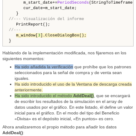
      m_start_date+=
PeriodSeconds
(StringToTimeframe(t
      cur_date=m_start_date;

//--- Visualización del informe
//---
m_window[
3
].CloseDialogBox();
Hablando de la implementación modificada, nos fijaremos en los
siguientes momentos:
Ha sido añadida la verificación
que prohíbe que los patrones
seleccionados para la señal de compra y de venta sean
iguales.
Ha sido introducido el uso de la Ventana de descarga creada
anteriormente.
Ha sido introducido el método
AddDeal()
, que se encargará
de escribir los resultados de la simulación en el array de
datos usados por el gráfico. En este listado, él define un valor
inicial para el gráfico. En el modo del tipo del Beneficio
«Divisa» es el depósito inicial, «En puntos» es cero.
Ahora analizaremos el propio método para añadir los datos
AddDeal()
: