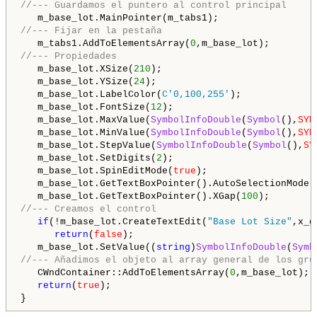
//--- Guardamos el puntero al control principal
//--- Fijar en la pestaña
   m_tabs1.AddToElementsArray(
0
//--- Propiedades
   m_base_lot.XSize(
210
);

   m_base_lot.YSize(
24
);

   m_base_lot.LabelColor(
C'0,100,255'
);

   m_base_lot.FontSize(
12
);

   m_base_lot.MaxValue(
SymbolInfoDouble
(
Symbol
(),
SYM
   m_base_lot.MinValue(
SymbolInfoDouble
(
Symbol
(),
SYM
   m_base_lot.StepValue(
SymbolInfoDouble
(
Symbol
(),
SY
   m_base_lot.SetDigits(
2
);

   m_base_lot.SpinEditMode(
true
);

   m_base_lot.GetTextBoxPointer().AutoSelectionMode(
   m_base_lot.GetTextBoxPointer().XGap(
100
//--- Creamos el control
if
(!m_base_lot.CreateTextEdit(
"Base Lot Size"
,x_g
return
(
false
);

   m_base_lot.SetValue((
string
)
SymbolInfoDouble
(
Symb
//--- Añadimos el objeto al array general de los gru
   CWndContainer::AddToElementsArray(
0
,m_base_lot);

return
(
true
);
