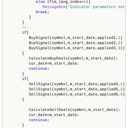
else
if
(m_lang_index==
1
)

MessageBox
(
"Indicator parameters not 
break
;

         }

      }

//---
if
(

         BuySignal(symbol,m_start_date,applied1,
1
) ||
         BuySignal(symbol,m_start_date,applied2,
2
) ||
         BuySignal(symbol,m_start_date,applied3,
3
))

      {

         CalculateBuyDeals(symbol,m_start_date);

         cur_date=m_start_date;

continue
;

      }

if
(

         SellSignal(symbol,m_start_date,applied4,
1
) 
         SellSignal(symbol,m_start_date,applied5,
2
) 
         SellSignal(symbol,m_start_date,applied6,
3
))

      {

         CalculateSellDeals(symbol,m_start_date);

         cur_date=m_start_date;

continue
;

      }
