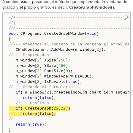
A continuación, pasamos al método que implementa la ventana del
gráfico y el propio gráfico, es decir,
CreateGraphWindow()
.
//+-------------------------------------------------
//|                                                 
//+-------------------------------------------------
bool
 CProgram::CreateGraphWindow(
void
)

//--- Añadimos el puntero de la ventana al array de 
   CWndContainer::AddWindow(m_window[
2
//--- Propiedades
   m_window[
2
].XSize(
750
);

   m_window[
2
].YSize(
450
);

   m_window[
2
].FontSize(
9
);

   m_window[
2
].WindowType(W_DIALOG);

   m_window[
2
].IsMovable(
true
//--- Creando el formulario
if
(!m_window[
2
].CreateWindow(m_chart_id,m_subwin,
return
(
false
);

//--- Gráficos
if
(!CreateGraph(
22
,
22
))

return
(
false
);
//---
return
(
true
);
