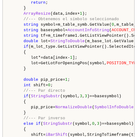
return
;

      }

ArrayResize
(data,index+
1
);

//--- Obtenemos el símbolo seleccionado
string
 symbol=m_table_symb.GetValue(
0
,m_table_
string
 basesymbol=
AccountInfoString
(
ACCOUNT_CU
string
 tf=m_timeframe1.GetListViewPointer().Sel
double
 lot=
StringToDouble
(m_base_lot.GetValue()
if
(m_lot_type.GetListViewPointer().SelectedIte
      {

         lot*=data[index-
1
];

         lot=GetLotForOpeningPos(symbol,
POSITION_TYP
      }

double
 pip_price=
1
;

int
 shift=
0
;

//--- Par directo
if
(
StringSubstr
(symbol,
3
,
3
)==basesymbol)

      {

         pip_price=
NormalizeDouble
(
SymbolInfoDouble
(
      }

//--- Par inverso
else
if
(
StringSubstr
(symbol,
0
,
3
)==basesymbol)

      {

         shift=
iBarShift
(symbol,StringToTimeframe(tf