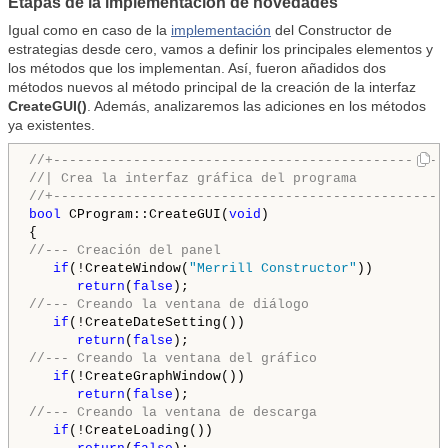
Etapas de la implementación de novedades
Igual como en caso de la
implementación
del Constructor de
estrategias desde cero, vamos a definir los principales elementos y
los métodos que los implementan. Así, fueron añadidos dos
métodos nuevos al método principal de la creación de la interfaz
CreateGUI()
. Además, analizaremos las adiciones en los métodos
ya existentes.
//+-------------------------------------------------
//| Crea la interfaz gráfica del programa           
//+-------------------------------------------------
bool
 CProgram::CreateGUI(
void
)

//--- Creación del panel
if
(!CreateWindow(
"Merrill Constructor"
))

return
(
false
//--- Creando la ventana de diálogo
if
(!CreateDateSetting())

return
(
false
//--- Creando la ventana del gráfico
if
(!CreateGraphWindow())

return
(
false
//--- Creando la ventana de descarga
if
(!CreateLoading())
