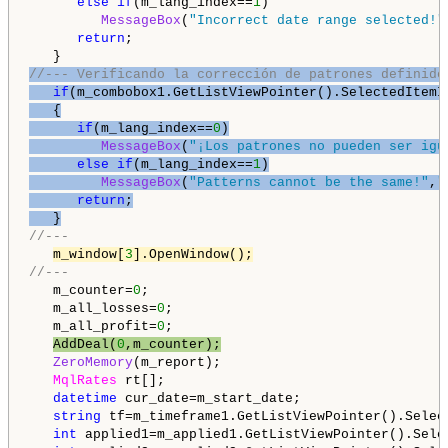
else
if
(m_lang_index==
1
)

MessageBox
(
"Incorrect date range selected!"
return
;

//--- Verificando la corrección de patrones definido
if
(m_combobox1.GetListViewPointer().SelectedItemI
   {

if
(m_lang_index==
0
)

MessageBox
(
"¡Los patrones no pueden ser igu
else
if
(m_lang_index==
1
)

MessageBox
(
"Patterns cannot be the same!"
,
"
return
;

   }
//---
m_window[
3
].OpenWindow();
//---
   m_counter=
0
;

   m_all_losses=
0
;

   m_all_profit=
0
;

AddDeal(
0
,m_counter);
ZeroMemory
(m_report);

MqlRates
 rt[];

datetime
 cur_date=m_start_date;

string
 tf=m_timeframe1.GetListViewPointer().Select
int
 applied1=m_applied1.GetListViewPointer().Selec