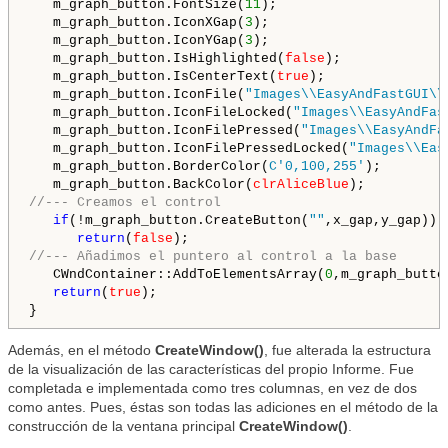
   m_graph_button.FontSize(
11
);

   m_graph_button.IconXGap(
3
);

   m_graph_button.IconYGap(
3
);

   m_graph_button.IsHighlighted(
false
);

   m_graph_button.IsCenterText(
true
);

   m_graph_button.IconFile(
"Images\\EasyAndFastGUI\\
   m_graph_button.IconFileLocked(
"Images\\EasyAndFas
   m_graph_button.IconFilePressed(
"Images\\EasyAndFa
   m_graph_button.IconFilePressedLocked(
"Images\\Eas
   m_graph_button.BorderColor(
C'0,100,255'
);

   m_graph_button.BackColor(
clrAliceBlue
//--- Creamos el control
if
(!m_graph_button.CreateButton(
""
,x_gap,y_gap))

return
(
false
//--- Añadimos el puntero al control a la base
   CWndContainer::AddToElementsArray(
0
,m_graph_button
return
(
true
);

Además, en el método
CreateWindow()
, fue alterada la estructura
de la visualización de las características del propio Informe. Fue
completada e implementada como tres columnas, en vez de dos
como antes. Pues, éstas son todas las adiciones en el método de la
construcción de la ventana principal
CreateWindow()
.