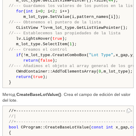
   m_lot_type.GetListViewPointer().YSize(
44
//--- Guardamos los valores de los puntos en la list
for
(
int
 i=
0
; i<
2
; i++)

//--- Obtenemos el puntero de la lista
//--- Establecemos las propiedades de la lista
   lv.LightsHover(
true
);

   m_lot_type.SelectItem(
1
//--- Creamos el control
if
(!m_lot_type.CreateComboBox(
"Lot Type"
,x_gap,y_g
return
(
false
//--- Añadimos el objeto al array general de los gru
   CWndContainer::AddToElementsArray(
0
,m_lot_type);

return
(
true
);

Метод
CreateBaseLotValue()
. Crea el campo de edición del valor
del lote.
//|                                                 
//+-------------------------------------------------
bool
 CProgram::CreateBaseLotValue(
const
int
 x_gap,
co