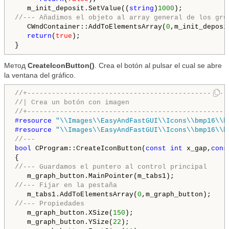
   m_init_deposit.SetValue((
string
)
1000
//--- Añadimos el objeto al array general de los gru
   CWndContainer::AddToElementsArray(
0
,m_init_deposit
return
(
true
);

Метод
CreateIconButton()
. Crea el botón al pulsar el cual se abre
la ventana del gráfico.
//+-------------------------------------------------
//| Crea un botón con imagen                        
//+-------------------------------------------------
#resource 
"\\Images\\EasyAndFastGUI\\Icons\\bmp16\\b
#resource 
"\\Images\\EasyAndFastGUI\\Icons\\bmp16\\b
//---
bool
 CProgram::CreateIconButton(
const
int
 x_gap,
cons
//--- Guardamos el puntero al control principal
//--- Fijar en la pestaña
   m_tabs1.AddToElementsArray(
0
//--- Propiedades
   m_graph_button.XSize(
150
);

   m_graph_button.YSize(
22
);
