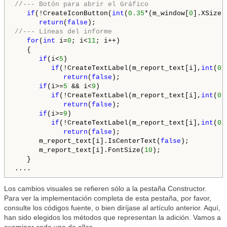
//--- Botón para abrir el Gráfico
if
(!CreateIconButton(
int
(
0.35
*(m_window[
0
].XSize(
return
(
false
//--- Líneas del informe
for
(
int
 i=
0
; i<
11
; i++)

   {

if
(i<
5
)

if
(!CreateTextLabel(m_report_text[i],
int
(
0.
return
(
false
);

if
(i>=
5
 && i<
9
)

if
(!CreateTextLabel(m_report_text[i],
int
(
0.
return
(
false
);

if
(i>=
9
)

if
(!CreateTextLabel(m_report_text[i],
int
(
0.
return
(
false
);

      m_report_text[i].IsCenterText(
false
);

      m_report_text[i].FontSize(
10
);

   }

Los cambios visuales se refieren sólo a la pestaña Constructor.
Para ver la implementación completa de esta pestaña, por favor,
consulte los códigos fuente, o bien diríjase al artículo anterior. Aquí,
han sido elegidos los métodos que representan la adición. Vamos a