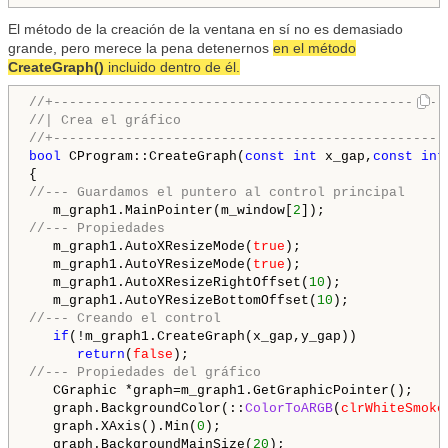
El método de la creación de la ventana en sí no es demasiado
grande, pero merece la pena detenernos
en el método
CreateGraph()
incluido dentro de él.
//+-------------------------------------------------
//| Crea el gráfico                                 
//+-------------------------------------------------
bool
 CProgram::CreateGraph(
const
int
 x_gap,
const
int
//--- Guardamos el puntero al control principal
   m_graph1.MainPointer(m_window[
2
//--- Propiedades
   m_graph1.AutoXResizeMode(
true
);

   m_graph1.AutoYResizeMode(
true
);

   m_graph1.AutoXResizeRightOffset(
10
);

   m_graph1.AutoYResizeBottomOffset(
10
//--- Creando el control
if
(!m_graph1.CreateGraph(x_gap,y_gap))

return
(
false
//--- Propiedades del gráfico
   CGraphic *graph=m_graph1.GetGraphicPointer();

   graph.BackgroundColor(::
ColorToARGB
(
clrWhiteSmoke
   graph.XAxis().Min(
0
);

   graph.BackgroundMainSize(
20
);
