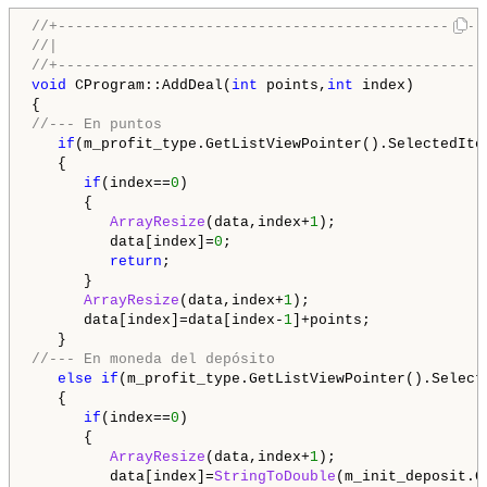
//+-------------------------------------------------
//|                                                 
//+-------------------------------------------------
void
 CProgram::AddDeal(
int
 points,
int
 index)

//--- En puntos
if
(m_profit_type.GetListViewPointer().SelectedIte
   {

if
(index==
0
)

      {

ArrayResize
(data,index+
1
);

         data[index]=
0
;

return
;

      }

ArrayResize
(data,index+
1
);

      data[index]=data[index-
1
]+points;

//--- En moneda del depósito
else
if
(m_profit_type.GetListViewPointer().Select
   {

if
(index==
0
)

      {

ArrayResize
(data,index+
1
);

         data[index]=
StringToDouble
(m_init_deposit.G