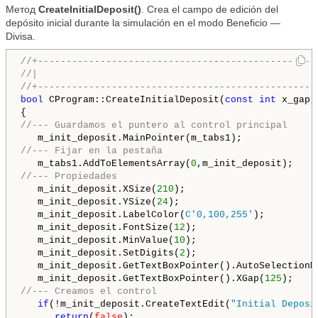
Метод
CreateInitialDeposit()
. Crea el campo de edición del
depósito inicial durante la simulación en el modo Beneficio —
Divisa.
//+-------------------------------------------------
//|                                                 
//+-------------------------------------------------
bool
 CProgram::CreateInitialDeposit(
const
int
 x_gap,
//--- Guardamos el puntero al control principal
//--- Fijar en la pestaña
   m_tabs1.AddToElementsArray(
0
//--- Propiedades
   m_init_deposit.XSize(
210
);

   m_init_deposit.YSize(
24
);

   m_init_deposit.LabelColor(
C'0,100,255'
);

   m_init_deposit.FontSize(
12
);

   m_init_deposit.MinValue(
10
);

   m_init_deposit.SetDigits(
2
);

   m_init_deposit.GetTextBoxPointer().AutoSelectionM
   m_init_deposit.GetTextBoxPointer().XGap(
125
//--- Creamos el control
if
(!m_init_deposit.CreateTextEdit(
"Initial Deposi
return
(
false
);
