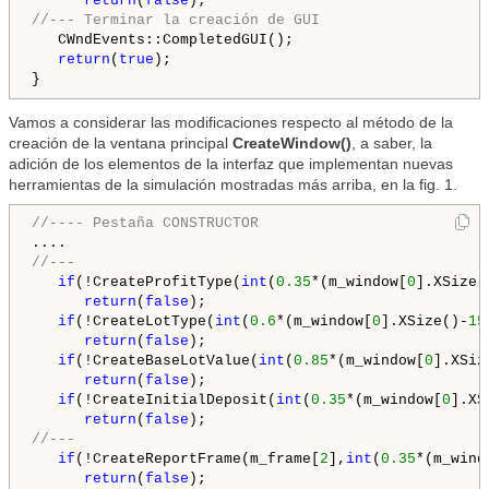
return
(
false
//--- Terminar la creación de GUI
   CWndEvents::CompletedGUI();

return
(
true
);

Vamos a considerar las modificaciones respecto al método de la
creación de la ventana principal
CreateWindow()
, a saber, la
adición de los elementos de la interfaz que implementan nuevas
herramientas de la simulación mostradas más arriba, en la fig. 1.
//---- Pestaña CONSTRUCTOR
//---
if
(!CreateProfitType(
int
(
0.35
*(m_window[
0
].XSize(
return
(
false
);

if
(!CreateLotType(
int
(
0.6
*(m_window[
0
].XSize()-
15
return
(
false
);

if
(!CreateBaseLotValue(
int
(
0.85
*(m_window[
0
].XSiz
return
(
false
);

if
(!CreateInitialDeposit(
int
(
0.35
*(m_window[
0
].XS
return
(
false
//---
if
(!CreateReportFrame(m_frame[
2
],
int
(
0.35
*(m_wind
return
(
false