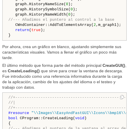
   graph.HistoryNameSize(
0
);

   graph.HistorySymbolSize(
0
);

   graph.HistoryNameWidth(
0
//--- Añadimos el puntero al control a la base
   CWndContainer::AddToElementsArray(
2
,m_graph1);

return
(
true
);

Por ahora, crea un gráfico en blanco, ajustando simplemente sus
características visuales. Vamos a llenar el gráfico un poco más
tarde.
El último método que forma parte del método principal
CreateGUI()
,
es
CreateLoading()
que sirve para crear la ventana de descarga.
Fue introducido como una referencia informativa durante la carga
de la aplicación, cambio de los ajustes del idioma o el testeo y
trabajo con datos.
//+-------------------------------------------------
//|                                                 
//+-------------------------------------------------
#resource 
"\\Images\\EasyAndFastGUI\\Icons\\bmp16\\s
bool
 CProgram::CreateLoading(
void
)

//--- Añadimos el puntero de la ventana al array de 