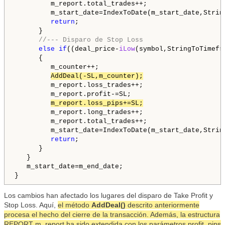
         m_report.total_trades++;

         m_start_date=IndexToDate(m_start_date,String
return
;

      }

//--- Disparo de Stop Loss
else
if
((deal_price-
iLow
(symbol,StringToTimefr
      {

         m_counter++;

AddDeal(-SL,m_counter);
         m_report.loss_trades++;

         m_report.profit-=SL;

m_report.loss_pips+=SL;
         m_report.long_trades++;

         m_report.total_trades++;

         m_start_date=IndexToDate(m_start_date,String
return
;

      }

   }

   m_start_date=m_end_date;

Los cambios han afectado los lugares del disparo de Take Profit y
Stop Loss. Aquí,
el método
AddDeal()
descrito anteriormente
procesa el hecho del cierre de la transacción. Además, la estructura
REPORT m_report ha sido extendida con los parámetros profit_pips