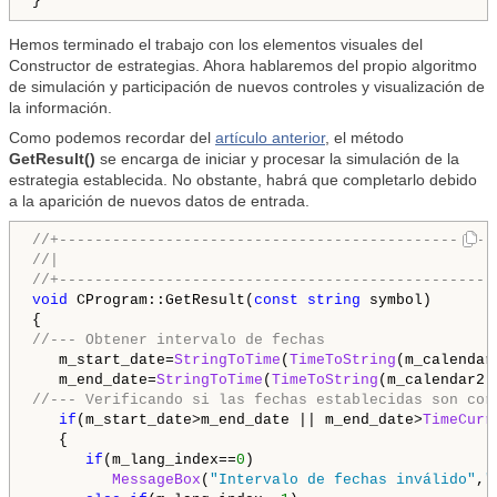
Hemos terminado el trabajo con los elementos visuales del
Constructor de estrategias. Ahora hablaremos del propio algoritmo
de simulación y participación de nuevos controles y visualización de
la información.
Como podemos recordar del
artículo anterior
, el método
GetResult()
se encarga de iniciar y procesar la simulación de la
estrategia establecida. No obstante, habrá que completarlo debido
a la aparición de nuevos datos de entrada.
//+-------------------------------------------------
//|                                                 
//+-------------------------------------------------
void
 CProgram::GetResult(
const
string
 symbol)

//--- Obtener intervalo de fechas
   m_start_date=
StringToTime
(
TimeToString
(m_calendar
   m_end_date=
StringToTime
(
TimeToString
(m_calendar2.
//--- Verificando si las fechas establecidas son cor
if
(m_start_date>m_end_date || m_end_date>
TimeCurr
   {

if
(m_lang_index==
0
)

MessageBox
(
"Intervalo de fechas inválido"
,
"