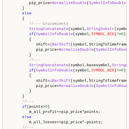
         pip_price=
NormalizeDouble
(
SymbolInfoDouble
(
      }

else
      {

//--- Cruzamiento
StringConcatenate
(symbol,
StringSubstr
(symbo
if
(
SymbolInfoDouble
(symbol,
SYMBOL_BID
)!=
0
)

         {

            shift=
iBarShift
(symbol,StringToTimeframe
            pip_price=
NormalizeDouble
(
SymbolInfoDoub
         }

//---
StringConcatenate
(symbol,basesymbol,
StringS
if
(
SymbolInfoDouble
(symbol,
SYMBOL_BID
)!=
0
)

         {

            shift=
iBarShift
(symbol,StringToTimeframe
            pip_price=
NormalizeDouble
(
SymbolInfoDoub
         }

      }

//---
if
(points>
0
)

         m_all_profit+=pip_price*points;

else
         m_all_losses+=pip_price*-points;

//---