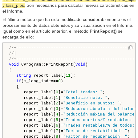
y loss_pips.
Son necesarios para calcular nuevas características en
el Informe.
El último método que ha sido modificado considerablemente es el
procesamiento de datos obtenidos y su visualización en el Informe.
Igual como en el artículo anterior, el método
PrintReport()
se
encarga de ello:
//+-------------------------------------------------
//|                                                 
//+-------------------------------------------------
void
 CProgram::PrintReport(
void
)

{

string
 report_label[
11
];

if
(m_lang_index==
0
)

   {

      report_label[
0
]=
"Total trades: "
;

      report_label[
1
]=
"Beneficio neto: "
;

      report_label[
2
]=
"Beneficio en puntos: "
;

      report_label[
3
]=
"Reducción absoluta del balanc
      report_label[
4
]=
"Reducción máxima del balance:
      report_label[
5
]=
"Trades corrtos/% rentables: "
      report_label[
6
]=
"Trades rentables/% de todos: 
      report_label[
7
]=
"Factor de rentabilidad: "
;

      report_label[
8
]=
"Factor de recuperación: "
;
