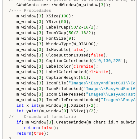
   CWndContainer::AddWindow(m_window[
3
//--- Propiedades
   m_window[
3
].XSize(
100
);

   m_window[
3
].YSize(
50
);

   m_window[
3
].LabelYGap(
50
/
2
-
16
/
2
);

   m_window[
3
].IconYGap(
50
/
2
-
16
/
2
);

   m_window[
3
].FontSize(
9
);

   m_window[
3
].WindowType(W_DIALOG);

   m_window[
3
].IsMovable(
false
);

   m_window[
3
].CloseButtonIsUsed(
false
);

   m_window[
3
].CaptionColorLocked(
C'0,130,225'
);

   m_window[
3
].LabelColor(
clrWhite
);

   m_window[
3
].LabelColorLocked(
clrWhite
);

   m_window[
3
].CaptionHeight(
51
);

   m_window[
3
].IconFile(
"Images\\EasyAndFastGUI\\Ico
   m_window[
3
].IconFileLocked(
"Images\\EasyAndFastGU
   m_window[
3
].IconFilePressed(
"Images\\EasyAndFastG
   m_window[
3
].IconFilePressedLocked(
"Images\\EasyAn
int
 x=
int
(m_window[
0
].XSize()/
2
);

int
 y=
int
(m_window[
0
].YSize()/
2
//--- Creando el formulario
if
(!m_window[
3
].CreateWindow(m_chart_id,m_subwin,
return
(
false
);

return
(
true
);
