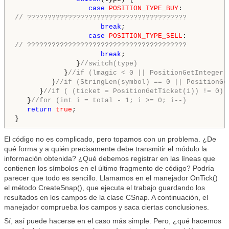
case
POSITION_TYPE_BUY
// ???????????????????????????????????????
break
;

case
POSITION_TYPE_SELL
// ???????????????????????????????????????
break
;

               }
//switch(type)
            }
//if (lmagic < 0 || PositionGetInteger(
         }
//if (StringLen(symbol) == 0 || PositionGe
      }
//if ( (ticket = PositionGetTicket(i)) != 0)
   }
//for (int i = total - 1; i >= 0; i--)
return
true
;

El código no es complicado, pero topamos con un problema. ¿De
qué forma y a quién precisamente debe transmitir el módulo la
información obtenida? ¿Qué debemos registrar en las líneas que
contienen los símbolos en el último fragmento de código? Podría
parecer que todo es sencillo. Llamamos en el manejador OnTick()
el método CreateSnap(), que ejecuta el trabajo guardando los
resultados en los campos de la clase CSnap. A continuación, el
manejador comprueba los campos y saca ciertas conclusiones.
Sí, así puede hacerse en el caso más simple. Pero, ¿qué hacemos