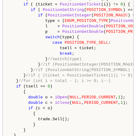
if
 ( (ticket = 
PositionGetTicket
(i)) != 
0
) {

if
 ( 
PositionGetString
(
POSITION_SYMBOL
) == 
if
 (
PositionGetInteger
(
POSITION_MAGIC
) =
               type = (
ENUM_POSITION_TYPE
)
PositionGe
               l    = 
PositionGetDouble
(
POSITION_VOL
               p    = 
PositionGetDouble
(
POSITION_PRI
switch
(type) {

case
POSITION_TYPE_SELL
:

                     tsell = ticket;    

break
;

               }
//switch(type)
            }
//if (PositionGetInteger(POSITION_MAGIC
         }
//if (PositionGetString(POSITION_SYMBOL) =
      }
//if ( (ticket = PositionGetTicket(i)) != 0)
   }
//for (int i = total - 1; i >= 0; i--)
if
 (tsell == 
0
) 

      {

double
 o = 
iOpen
(
NULL
,
PERIOD_CURRENT
,
1
); 

double
 c = 
iClose
(
NULL
,
PERIOD_CURRENT
,
1
); 

if
 (c < o) 

          {

            trade.Sell();

          }   

      }                         
