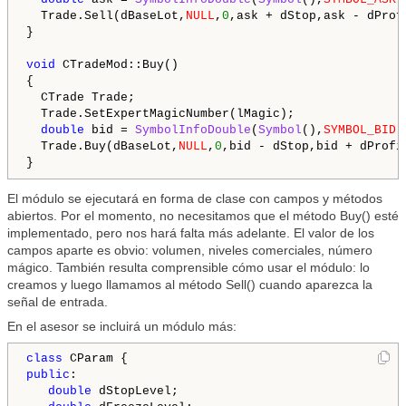
  Trade.Sell(dBaseLot,
NULL
,
0
,ask + dStop,ask - dProfi
} 

void
 CTradeMod::Buy()

{

  CTrade Trade;

  Trade.SetExpertMagicNumber(lMagic);

double
 bid = 
SymbolInfoDouble
(
Symbol
(),
SYMBOL_BID
);
  Trade.Buy(dBaseLot,
NULL
,
0
,bid - dStop,bid + dProfit
El módulo se ejecutará en forma de clase con campos y métodos
abiertos. Por el momento, no necesitamos que el método Buy() esté
implementado, pero nos hará falta más adelante. El valor de los
campos aparte es obvio: volumen, niveles comerciales, número
mágico. También resulta comprensible cómo usar el módulo: lo
creamos y luego llamamos al método Sell() cuando aparezca la
señal de entrada.
En el asesor se incluirá un módulo más:
class
public
:

double
 dStopLevel;      
