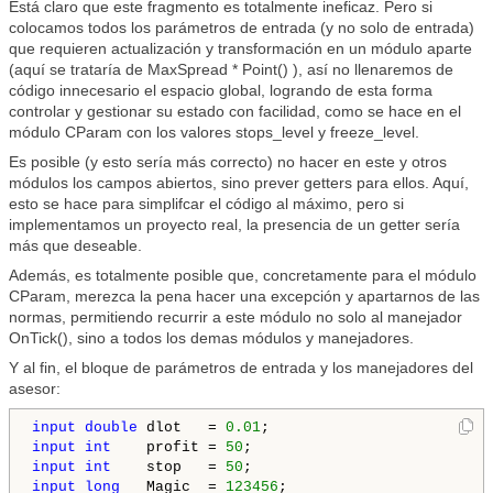
Está claro que este fragmento es totalmente ineficaz. Pero si
colocamos todos los parámetros de entrada (y no solo de entrada)
que requieren actualización y transformación en un módulo aparte
(aquí se trataría de MaxSpread * Point() ), así no llenaremos de
código innecesario el espacio global, logrando de esta forma
controlar y gestionar su estado con facilidad, como se hace en el
módulo CParam con los valores stops_level y freeze_level.
Es posible (y esto sería más correcto) no hacer en este y otros
módulos los campos abiertos, sino prever getters para ellos. Aquí,
esto se hace para simplifcar el código al máximo, pero si
implementamos un proyecto real, la presencia de un getter sería
más que deseable.
Además, es totalmente posible que, concretamente para el módulo
CParam, merezca la pena hacer una excepción y apartarnos de las
normas, permitiendo recurrir a este módulo no solo al manejador
OnTick(), sino a todos los demas módulos y manejadores.
Y al fin, el bloque de parámetros de entrada y los manejadores del
asesor:
input
double
 dlot   = 
0.01
input
int
    profit = 
50
input
int
    stop   = 
50
input
long
   Magic  = 
123456
;
