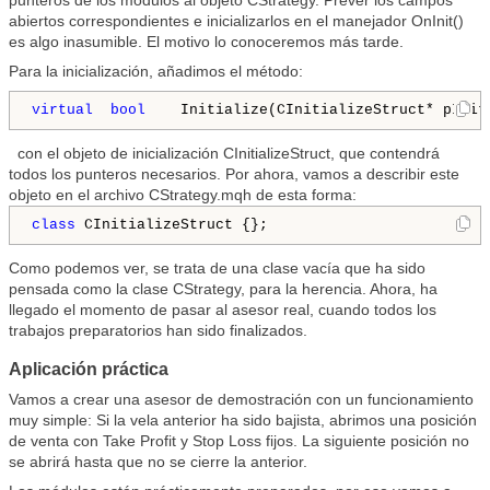
punteros de los módulos al objeto CStrategy. Prever los campos
abiertos correspondientes e inicializarlos en el manejador OnInit()
es algo inasumible. El motivo lo conoceremos más tarde.
Para la inicialización, añadimos el método:
virtual
bool
    Initialize(CInitializeStruct* pInit
con el objeto de inicialización CInitializeStruct, que contendrá
todos los punteros necesarios. Por ahora, vamos a describir este
objeto en el archivo CStrategy.mqh de esta forma:
class
 CInitializeStruct {};
Como podemos ver, se trata de una clase vacía que ha sido
pensada como la clase CStrategy, para la herencia. Ahora, ha
llegado el momento de pasar al asesor real, cuando todos los
trabajos preparatorios han sido finalizados.
Aplicación práctica
Vamos a crear una asesor de demostración con un funcionamiento
muy simple: Si la vela anterior ha sido bajista, abrimos una posición
de venta con Take Profit y Stop Loss fijos. La siguiente posición no
se abrirá hasta que no se cierre la anterior.