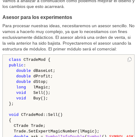
Vamos a analizar a continuación cómo podemos mejorar el diseño y
los cambios que esto acarreará.
Asesor para los experimentos
Para procesar nuestras ideas, necesitaremos un asesor sencillo. No
vamos a hacerlo muy complejo, ya que lo necesitamos con fines
exclusivamente didácticos. El asesor abrirá una orden de venta, si
la vela anterior ha sido bajista. Proyectaremos el asesor usando la
estructura de módulos. El primer módulo será el comercial:
class
public
:

double
 dBaseLot;

double
 dProfit;

double
 dStop;

long
   lMagic;

void
   Sell();

void
   Buy();

};

void
 CTradeMod::Sell()

{

  CTrade Trade;

  Trade.SetExpertMagicNumber(lMagic);

double
 ask = 
SymbolInfoDouble
(
Symbol
(),
SYMBOL_ASK
);