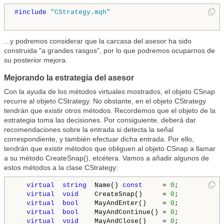
#include 
"CStrategy.mqh"
...y podremos considerar que la carcasa del asesor ha sido
construida "a grandes rasgos", por lo que podremos ocuparnos de
su posterior mejora.
Mejorando la estrategia del asesor
Con la ayuda de los métodos virtuales mostrados, el objeto CSnap
recurre al objeto CStrategy. No obstante, en el objeto CStrategy
tendrán que existir otros métodos. Recordemos que el objeto de la
estrategia toma las decisiones. Por consiguiente, deberá dar
recomendaciones sobre la entrada si detecta la señal
correspondiente, y también efectuar dicha entrada. Por ello,
tendrán que existir métodos que obliguen al objeto CSnap a llamar
a su método CreateSnap(), etcétera. Vamos a añadir algunos de
estos métodos a la clase CStrategy:
virtual
string
  Name() 
const
     = 
0
;

virtual
void
    CreateSnap()     = 
0
;  

virtual
bool
    MayAndEnter()    = 
0
;  

virtual
bool
    MayAndContinue() = 
0
;       

virtual
void
    MayAndClose()    = 
0
;
