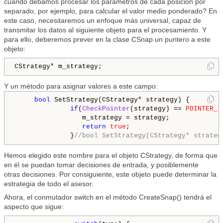
cuando debamos procesar los parámetros de cada posición por
separado, por ejemplo, para calcular el valor medio ponderado? En
este caso, necesitaremos un enfoque más universal, capaz de
transmitar los datos al siguiente objeto para el procesamiento. Y
para ello, deberemos prever en la clase CSnap un puntero a este
objeto:
CStrategy* m_strategy;
Y un método para asignar valores a este campo:
bool
 SetStrategy(CStrategy* strategy) {

if
(
CheckPointer
(strategy) == 
POINTER_I
                 m_strategy = strategy;

return
true
;

              }
//bool SetStrategy(CStrategy* strateg
Hemos elegido este nombre para el objeto CStrategy, de forma que
en él se puedan tomar decisiones de entrada, y posiblemente
otras decisiones. Por consiguiente, este objeto puede determinar la
estrategia de todo el asesor.
Ahora, el conmutador switch en el método CreateSnap() tendrá el
aspecto que sigue: