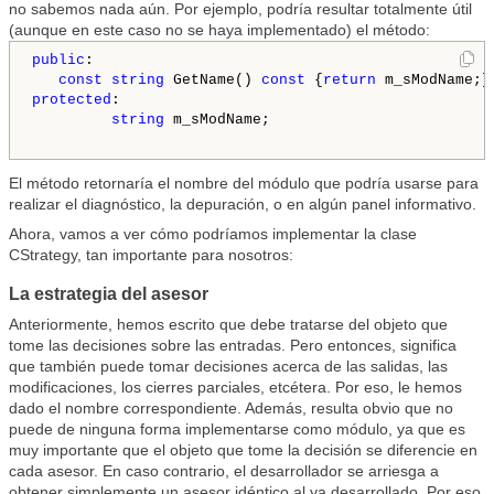
no sabemos nada aún. Por ejemplo, podría resultar totalmente útil
(aunque en este caso no se haya implementado) el método:
public
:

const
string
 GetName() 
const
 {
return
protected
:

string
 m_sModName;

El método retornaría el nombre del módulo que podría usarse para
realizar el diagnóstico, la depuración, o en algún panel informativo.
Ahora, vamos a ver cómo podríamos implementar la clase
CStrategy, tan importante para nosotros:
La estrategia del asesor
Anteriormente, hemos escrito que debe tratarse del objeto que
tome las decisiones sobre las entradas. Pero entonces, significa
que también puede tomar decisiones acerca de las salidas, las
modificaciones, los cierres parciales, etcétera. Por eso, le hemos
dado el nombre correspondiente. Además, resulta obvio que no
puede de ninguna forma implementarse como módulo, ya que es
muy importante que el objeto que tome la decisión se diferencie en
cada asesor. En caso contrario, el desarrollador se arriesga a
obtener simplemente un asesor idéntico al ya desarrollado. Por eso,