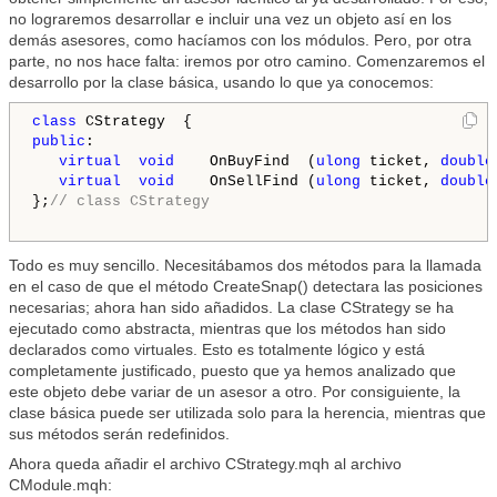
no lograremos desarrollar e incluir una vez un objeto así en los
demás asesores, como hacíamos con los módulos. Pero, por otra
parte, no nos hace falta: iremos por otro camino. Comenzaremos el
desarrollo por la clase básica, usando lo que ya conocemos:
class
public
:

virtual
void
    OnBuyFind  (
ulong
 ticket, 
double
virtual
void
    OnSellFind (
ulong
 ticket, 
double
};
// class CStrategy
Todo es muy sencillo. Necesitábamos dos métodos para la llamada
en el caso de que el método CreateSnap() detectara las posiciones
necesarias; ahora han sido añadidos. La clase CStrategy se ha
ejecutado como abstracta, mientras que los métodos han sido
declarados como virtuales. Esto es totalmente lógico y está
completamente justificado, puesto que ya hemos analizado que
este objeto debe variar de un asesor a otro. Por consiguiente, la
clase básica puede ser utilizada solo para la herencia, mientras que
sus métodos serán redefinidos.
Ahora queda añadir el archivo CStrategy.mqh al archivo
CModule.mqh: