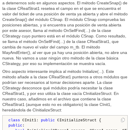
a detenernos solo en algunos aspectos. El método CreateSnap() de
la clase CRealStrat1 resetea el campo en el que se encuentra el
valor del ticket de una posición de venta ya abierta y abre el método
CreateSnap() del módulo CSnap. El módulo CSnap comprueba las
posiciones abiertas, y si encuentra una posición de venta abierta
por este asesor, llama al método OnSellFind(...) de la clase
CStrategy cuyo puntero está en el módulo CSnap. Como resultado,
se llama el método OnSellFind(...) de la clase CRealStrat1, que
cambia de nuevo el valor del campo m_tb. El método
MayAndEnter(), al ver que ya hay una posición abierta, no abre una
nueva. No vamos a usar ningún otro método de la clase básica
CStrategy, por eso su implementación se muestra vacía.
Otro aspecto interesante implica al método Initialize(...). Este
método añade a la clase CRealStrat1 punteros a otros módulos que
podrían ser necesarios al tomar decisiones aparte. La clase
CStrategy desconoce qué módulos podría necesitar la clase
CRealStrat1, y por eso utiliza la clase vacía CInitializeStruct. En
nuestro caso, añadimos en el archivo que contiene la clase
CRealStrat1 (aunque esto no es obligatorio) la clase CInit1,
heredándola de CInitializeStruct:
class
 CInit1: 
public
public
:
