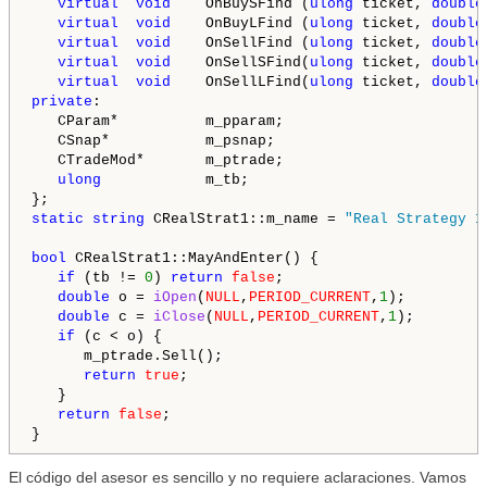
virtual
void
    OnBuySFind (
ulong
 ticket, 
double
virtual
void
    OnBuyLFind (
ulong
 ticket, 
double
virtual
void
    OnSellFind (
ulong
 ticket, 
double
virtual
void
    OnSellSFind(
ulong
 ticket, 
double
virtual
void
    OnSellLFind(
ulong
 ticket, 
double
private
:

   CParam*          m_pparam;

   CSnap*           m_psnap;  

   CTradeMod*       m_ptrade;   

ulong
            m_tb;            

static
string
 CRealStrat1::m_name = 
"Real Strategy 1
bool
 CRealStrat1::MayAndEnter() {

if
 (tb != 
0
) 
return
false
;  

double
 o = 
iOpen
(
NULL
,
PERIOD_CURRENT
,
1
); 

double
 c = 
iClose
(
NULL
,
PERIOD_CURRENT
,
1
); 

if
 (c < o) {

      m_ptrade.Sell();

return
true
;

   }   

return
false
;

El código del asesor es sencillo y no requiere aclaraciones. Vamos