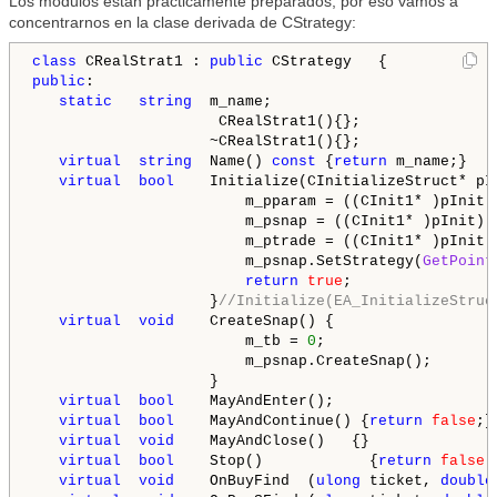
Los módulos están prácticamente preparados, por eso vamos a
concentrarnos en la clase derivada de CStrategy:
class
 CRealStrat1 : 
public
public
:

static
string
  m_name;

                     CRealStrat1(){};

                    ~CRealStrat1(){};

virtual
string
  Name() 
const
 {
return
 m_name;}

virtual
bool
    Initialize(CInitializeStruct* pIn
                        m_pparam = ((CInit1* )pInit).
                        m_psnap = ((CInit1* )pInit).m
                        m_ptrade = ((CInit1* )pInit).
                        m_psnap.SetStrategy(
GetPoint
return
true
;

                    }
//Initialize(EA_InitializeStruc
virtual
void
    CreateSnap() {

                        m_tb = 
0
;

                        m_psnap.CreateSnap();

                    }  

virtual
bool
    MayAndEnter();

virtual
bool
    MayAndContinue() {
return
false
;}
virtual
void
    MayAndClose()   {}

virtual
bool
    Stop()            {
return
false
;
virtual
void
    OnBuyFind  (
ulong
 ticket, 
double