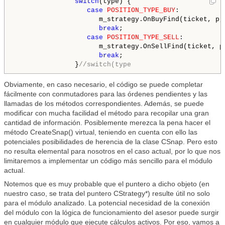
switch
(type) {

case
POSITION_TYPE_BUY
:

                     m_strategy.OnBuyFind(ticket, p, 
break
;

case
POSITION_TYPE_SELL
:

                     m_strategy.OnSellFind(ticket, p,
break
;

               }
//switch(type
Obviamente, en caso necesario, el código se puede completar
fácilmente con conmutadores para las órdenes pendientes y las
llamadas de los métodos correspondientes. Además, se puede
modificar con mucha facilidad el método para recopilar una gran
cantidad de información. Posiblemente merezca la pena hacer el
método CreateSnap() virtual, teniendo en cuenta con ello las
potenciales posibilidades de herencia de la clase CSnap. Pero esto
no resulta elemental para nosotros en el caso actual, por lo que nos
limitaremos a implementar un código más sencillo para el módulo
actual.
Notemos que es muy probable que el puntero a dicho objeto (en
nuestro caso, se trata del puntero CStrategy*) resulte útil no solo
para el módulo analizado. La potencial necesidad de la conexión
del módulo con la lógica de funcionamiento del asesor puede surgir
en cualquier módulo que ejecute cálculos activos. Por eso, vamos a