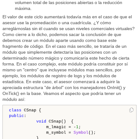
volumen total de las posiciones abiertas o la reducción
máxima.
El valor de este ciclo aumentará todavía más en el caso de que el
asesor use la promediación o una cuadrícula. ¿Y cómo
arreglárnoslas sin él cuando se usan niveles comerciales virtuales?
Como cierre a lo dicho, podemos sacar la conclusión de que
debemos crear un módulo aparte usando como base este
fragmento de código. En el caso más sencillo, se trataría de un
módulo que simplemente detectaría las posiciones con un
determinado número mágico y comunicaría este hecho de cierta
forma. En el caso complejo, este módulo podría constituir por sí
mismo un "centro" que incluyese módulos mas sencillos, por
ejemplo, los módulos de registro de logs y los módulos de
estadística. En este caso, el asesor comenzará a adquirir la
apreciada estructura "de árbol" con los manejadores OnInit() y
OnTick() en la base. Veamos el aspecto que podría tener un
módulo así:
class
public
:

void
 CSnap()  {

               m_lmagic = -
1
; 

               m_symbol = 
Symbol
();               

           }
