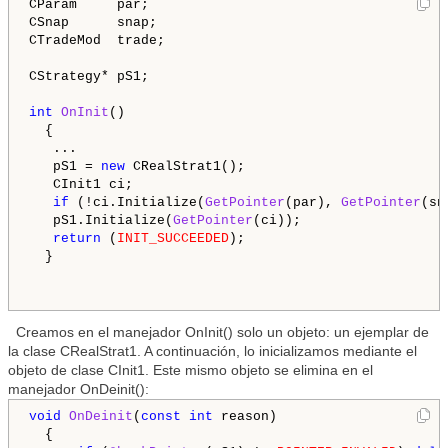
CParam     par;

CSnap      snap;

CTradeMod  trade;

CStrategy* pS1;

int
OnInit
()

  {  

   ...

   pS1 = 
new
 CRealStrat1();

   CInit1 ci;

if
 (!ci.Initialize(
GetPointer
(par), 
GetPointer
(sn
   pS1.Initialize(
GetPointer
(ci));      

return
 (
INIT_SUCCEEDED
);

  }

Creamos en el manejador OnInit() solo un objeto: un ejemplar de
la clase CRealStrat1. A continuación, lo inicializamos mediante el
objeto de clase CInit1. Este mismo objeto se elimina en el
manejador OnDeinit():
void
OnDeinit
(
const
int
 reason)

  {
