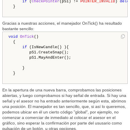
if
 (
CheckPointer
(pS1) != 
POINTER_INVALID
) 
dele
  }

Gracias a nuestras acciones, el manejador OnTick() ha resultado
bastante sencillo:
void
OnTick
()

  {

if
 (IsNewCandle() ){

         pS1.CreateSnap();

         pS1.MayAndEnter();

      }    

  }

En la apertura de una nueva barra, comprobamos las posiciones
abiertas, y luego comprobamos si hay señal de entrada. Si hay una
señal y el asesor no ha entrado anteriormente según esta, abrimos
una posición. El manejador es tan sencillo, que, si así lo queremos,
podemos ubicar en él un cierto código "global", por ejemplo, no
comenzar a comerciar de inmediato al colocar el asesor en el
gráfico, sino esperar la confirmación por parte del ususario como
pulsación de un botón, u otras opciones.