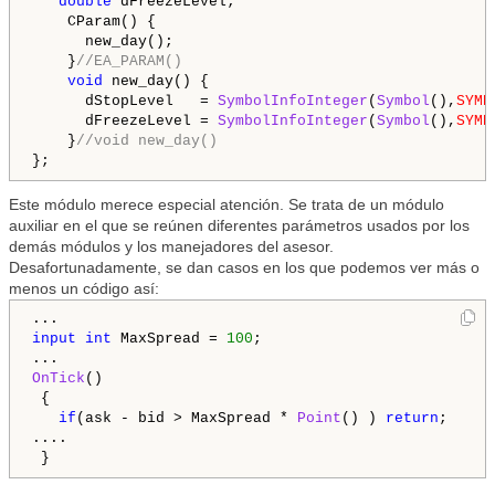
double
 dFreezeLevel;   
    CParam() {

      new_day();
}
//EA_PARAM()
void
 new_day() {

      dStopLevel   = 
SymbolInfoInteger
(
Symbol
(),
SYMB
      dFreezeLevel = 
SymbolInfoInteger
(
Symbol
(),
SYMB
    }
//void new_day()
Este módulo merece especial atención. Se trata de un módulo
auxiliar en el que se reúnen diferentes parámetros usados por los
demás módulos y los manejadores del asesor.
Desafortunadamente, se dan casos en los que podemos ver más o
menos un código así:
input
int
 MaxSpread = 
100
;

OnTick
()

 {

if
(ask - bid > MaxSpread * 
Point
() ) 
return
;

....
