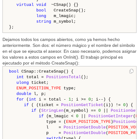
virtual
void
  ~CSnap() {}   

bool
   CreateSnap();

long
   m_lmagic;

string
 m_symbol;

Dejamos todos los campos abiertos, como ya hemos hecho
anteriormente. Son dos: el número mágico y el nombre del símbolo
en el que se ejeucta el asesor. En caso necesario, podemos asignar
los valores a estos campos en OnInit(). El trabajo principal es
ejecutado por el método CreateSnap():
bool
 CSnap::CreateSnap() {

int
 total = 
PositionsTotal
(); 

ulong
 ticket;

ENUM_POSITION_TYPE
 type;

double
 l, p;

for
 (
int
 i = total - 
1
; i >= 
0
; i--) {

if
 ( (ticket = 
PositionGetTicket
(i)) != 
0
) {

if
 (
StringLen
(m_symbol) == 
0
 || 
PositionGet
if
 (m_lmagic < 
0
 || 
PositionGetInteger
(
P
               type = (
ENUM_POSITION_TYPE
)
PositionGe
               l    = 
PositionGetDouble
(
POSITION_VOL
               p    = 
PositionGetDouble
(
POSITION_PRI
switch
(type) {
