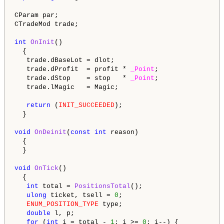
CParam par;

CTradeMod trade;

int
OnInit
()

  {  

   trade.dBaseLot = dlot;

   trade.dProfit  = profit * 
_Point
;

   trade.dStop    = stop   * 
_Point
;

   trade.lMagic   = Magic;

return
 (
INIT_SUCCEEDED
);

  }

void
OnDeinit
(
const
int
 reason)

  {

  }

void
OnTick
()

  {

int
 total = 
PositionsTotal
(); 

ulong
 ticket, tsell = 
0
;

ENUM_POSITION_TYPE
 type;

double
 l, p;

for
 (
int
 i = total - 
1
; i >= 
0
; i--) {
