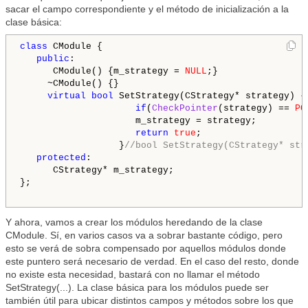
sacar el campo correspondiente y el método de inicialización a la
clase básica:
class
 CModule {

public
:

      CModule() {m_strategy = 
NULL
;}

     ~CModule() {}

virtual
bool
 SetStrategy(CStrategy* strategy) {

if
(
CheckPointer
(strategy) == 
PO
                     m_strategy = strategy;

return
true
;

                  }
//bool SetStrategy(CStrategy* str
protected
:   

      CStrategy* m_strategy;  

};

Y ahora, vamos a crear los módulos heredando de la clase
CModule. Sí, en varios casos va a sobrar bastante código, pero
esto se verá de sobra compensado por aquellos módulos donde
este puntero será necesario de verdad. En el caso del resto, donde
no existe esta necesidad, bastará con no llamar el método
SetStrategy(...). La clase básica para los módulos puede ser
también útil para ubicar distintos campos y métodos sobre los que