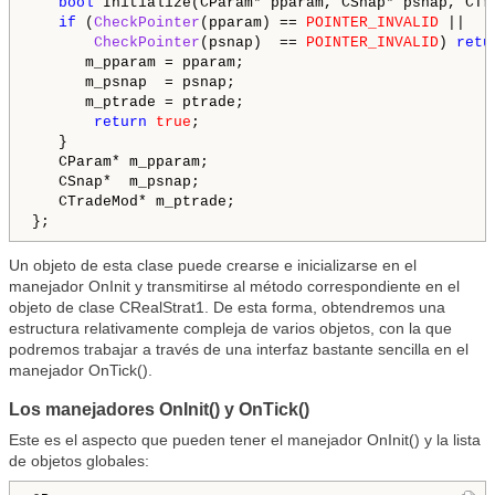
bool
 Initialize(CParam* pparam, CSnap* psnap, CTra
if
 (
CheckPointer
(pparam) == 
POINTER_INVALID
 || 

CheckPointer
(psnap)  == 
POINTER_INVALID
) 
retu
      m_pparam = pparam; 

      m_psnap  = psnap;

      m_ptrade = ptrade;

return
true
;

   }

   CParam* m_pparam;

   CSnap*  m_psnap;

   CTradeMod* m_ptrade;

Un objeto de esta clase puede crearse e inicializarse en el
manejador OnInit y transmitirse al método correspondiente en el
objeto de clase CRealStrat1. De esta forma, obtendremos una
estructura relativamente compleja de varios objetos, con la que
podremos trabajar a través de una interfaz bastante sencilla en el
manejador OnTick().
Los manejadores OnInit() y OnTick()
Este es el aspecto que pueden tener el manejador OnInit() y la lista
de objetos globales: