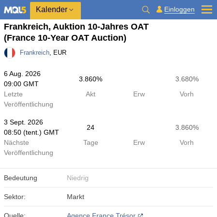
Kalender
Einloggen
Frankreich, Auktion 10-Jahres OAT
(France 10-Year OAT Auction)
Frankreich
, EUR
6 Aug. 2026
3.860%
3.680%
09:00 GMT
Letzte
Akt
Erw
Vorh
Veröffentlichung
3 Sept. 2026
24
3.860%
08:50 (tent.) GMT
Nächste
Tage
Erw
Vorh
Veröffentlichung
Bedeutung
Niedrig
Sektor:
Markt
Quelle:
Agence France Trésor