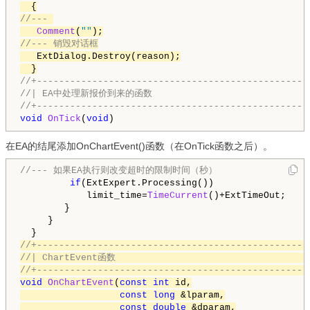
//--- 
Comment
(
""
//--- 销毁对话框
   ExtDialog.Destroy(reason);

  }
//+-------------------------------------------------
//| EA中处理新报价到来的函数
//+-------------------------------------------------
void
OnTick
(
void
在EA的结尾添加OnChartEvent()函数（在OnTick函数之后）。
//--- 如果EA执行则改变超时的限制时间（秒）
if
(ExtExpert.Processing())

            limit_time=
TimeCurrent
()+ExtTimeOut;

        }

     }

//+-------------------------------------------------
//| ChartEvent函数                                   
//+-------------------------------------------------
void
OnChartEvent
(
const
int
 id,

const
long
 &lparam,

const
double
 &dparam,
