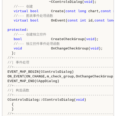
                    ~CControlsDialog(
void
);

//--- 创建
virtual
bool
      Create(
const
long
 chart,
const
s
//--- 图表事件处理函数
virtual
bool
      OnEvent(
const
int
 id,
const
long
protected
:

//--- 创建独立控件
bool
              CreateCheckGroup(
void
);

//--- 独立控件事件处理函数
void
              OnChangeCheckGroup(
void
);

//+-------------------------------------------------
//| 事件处理                                          
//+-------------------------------------------------
EVENT_MAP_BEGIN(CControlsDialog)

ON_EVENT(ON_CHANGE,m_check_group,OnChangeCheckGroup)

//+-------------------------------------------------
//| 构造函数                                          
//+-------------------------------------------------
CControlsDialog::CControlsDialog(
void
)

  {

//+-------------------------------------------------