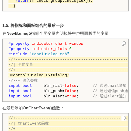
return
(m_check_group.Check(idx));

  }
1.5. 将指标和面板结合的最后一步
在
NewBar.mq5
指标全局变量声明模块中声明面版类的变量
#property 
indicator_chart_window
#property 
indicator_plots
0
#include 
"PanelDialog.mqh"
//+-------------------------------------------------
//| 全局变量                                          
//+-------------------------------------------------
CControlsDialog ExtDialog;
//--- 输入参数
input
bool
     bln_mail=
false
;      
// 通过email通知
input
bool
     bln_push=
false
;      
// 通过短信push通
input
bool
     bln_alert=
true
;      
// 通过alert通知
在最后添加OnChartEvent()函数：
//+-------------------------------------------------
//| ChartEvent函数                                   
//+-------------------------------------------------