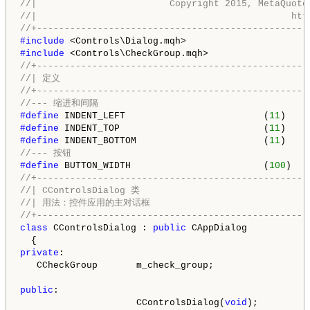
//|                        Copyright 2015, MetaQuote
//|                                              htt
//+-------------------------------------------------
#include 
#include 
//+-------------------------------------------------
//| 定义                                       
//+-------------------------------------------------
//--- 缩进和间隔
#define 
INDENT_LEFT                         (
11
)    
#define 
INDENT_TOP                          (
11
)    
#define 
INDENT_BOTTOM                       (
11
)    
//--- 按钮
#define 
BUTTON_WIDTH                        (
100
)   
//+-------------------------------------------------
//| CControlsDialog 类                  
//| 用法：控件应用的主对话框         
//+-------------------------------------------------
class
 CControlsDialog : 
public
 CAppDialog

private
:

   CCheckGroup       m_check_group;                 
public
:

                     CControlsDialog(
void
);
