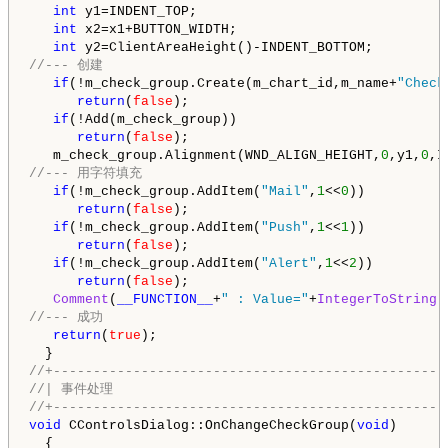
int
 y1=INDENT_TOP;

int
 x2=x1+BUTTON_WIDTH;

int
//--- 创建
if
(!m_check_group.Create(m_chart_id,m_name+
"Check
return
(
false
);

if
(!Add(m_check_group))

return
(
false
);

   m_check_group.Alignment(WND_ALIGN_HEIGHT,
0
,y1,
0
//--- 用字符填充
if
(!m_check_group.AddItem(
"Mail"
,
1
<<
0
))

return
(
false
);

if
(!m_check_group.AddItem(
"Push"
,
1
<<
1
))

return
(
false
);

if
(!m_check_group.AddItem(
"Alert"
,
1
<<
2
))

return
(
false
);

Comment
(
__FUNCTION__
+
" : Value="
+
IntegerToString
//--- 成功
return
(
true
);

//+-------------------------------------------------
//| 事件处理                                          
//+-------------------------------------------------
void
 CControlsDialog::OnChangeCheckGroup(
void
)

  {
