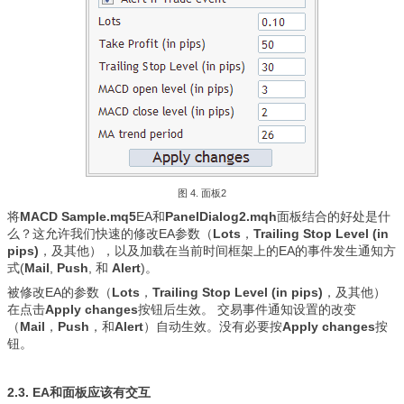
图 4. 面板2
将
MACD Sample.mq5
EA和
PanelDialog2.mqh
面板结合的好处是什
么？这允许我们快速的修改EA参数（
Lots
，
Trailing Stop Level (in
pips)
，及其他），以及加载在当前时间框架上的EA的事件发生通知方
式(
Mail
,
Push
, 和
Alert
)。
被修改EA的参数（
Lots
，
Trailing Stop Level (in pips)
，及其他）
在点击
Apply changes
按钮后生效。 交易事件通知设置的改变
（
Mail
，
Push
，和
Alert
）自动生效。没有必要按
Apply changes
按
钮。
2.3. EA和面板应该有交互