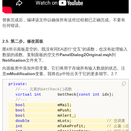
替换完成后，编译该文件以确保所有这些过程都已正确完成。不要有
任何错误。
2.5. 第二步。修改面板
图4所示面板是空的。既没有同EA进行“交互”的函数，也没有处理输入
数据的函数。复制面板的空文件
PanelDialog2Original.mqh
到
Notification
文件夹下。
向面板类中添加外部变量。它们将用于存储所有输入数据的状态。注
意
mModification
变量。我将在p中给出关于它的更多细节。2.7.
private
:

//--- 元素的GetCheck()函数
virtual
int
       GetCheck(
const
int
 idx);

//---
bool
              mMail;

bool
              mPush;

bool
              mAlert_;

double
            mLots;               
// 交易量
int
               mTakeProfit;         
// 止赢（点