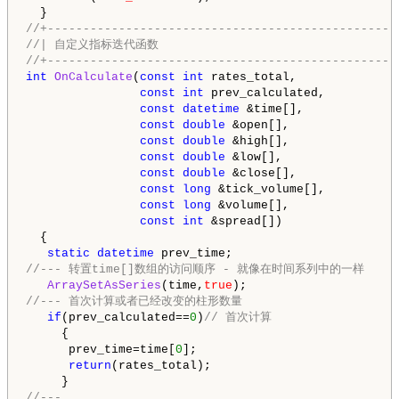
//+-------------------------------------------------
//| 自定义指标迭代函数                                   
//+-------------------------------------------------
int
OnCalculate
(
const
int
 rates_total,

const
int
 prev_calculated,

const
datetime
 &time[],

const
double
 &open[],

const
double
 &high[],

const
double
 &low[],

const
double
 &close[],

const
long
 &tick_volume[],

const
long
 &volume[],

const
int
 &spread[])

  {

static
datetime
//--- 转置time[]数组的访问顺序 - 就像在时间系列中的一样 
ArraySetAsSeries
(time,
true
//--- 首次计算或者已经改变的柱形数量
if
(prev_calculated==
0
)
// 首次计算
     {

      prev_time=time[
0
];

return
(rates_total);

//---