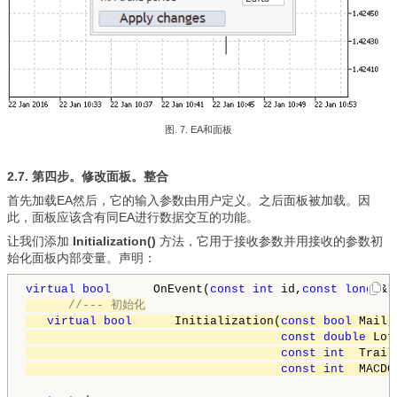
图. 7. EA和面板
2.7.
第四步。
修改面板。整合
首先加载EA然后，它的输入参数由用户定义。之后面板被加载。因
此，面板应该含有同EA进行数据交互的功能。
让我们添加
Initialization()
方法，它用于接收参数并用接收的参数初
始化面板内部变量。声明：
virtual
bool
      OnEvent(
const
int
 id,
const
long
 &l
//--- 初始化
virtual
bool
      Initialization(
const
bool
 Mail,
const
double
 Lot
const
int
  Trail
const
int
  MACDC