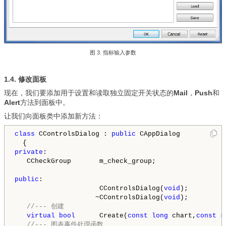
图 3. 指标输入参数
1.4. 修改面板
现在，我们要添加用于设置和读取独立固定开关状态的
Mail
，
Push
和
Alert
方法到面板中。
让我们向面板类中添加新方法：
class
 CControlsDialog : 
public
 CAppDialog

private
:

   CCheckGroup       m_check_group;                 
public
:

                     CControlsDialog(
void
);

                    ~CControlsDialog(
void
);

//--- 创建
virtual
bool
      Create(
const
long
 chart,
const
s
//--- 图表事件处理函数