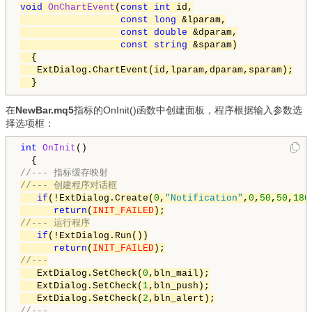
void
OnChartEvent
(
const
int
 id,

const
long
 &lparam,

const
double
 &dparam,

const
string
 &sparam)

  {

   ExtDialog.ChartEvent(id,lparam,dparam,sparam);

  }
在
NewBar.mq5
指标的OnInit()函数中创建面板，程序根据输入参数选
择选项框：
int
OnInit
()

//--- 指标缓存映射
//--- 创建程序对话框
if
(!ExtDialog.Create(
0
,
"Notification"
,
0
,
50
,
50
,
180
return
(
INIT_FAILED
//--- 运行程序
if
(!ExtDialog.Run())

return
(
INIT_FAILED
//---
   ExtDialog.SetCheck(
0
,bln_mail);

   ExtDialog.SetCheck(
1
,bln_push);

   ExtDialog.SetCheck(
2
,bln_alert);
//---