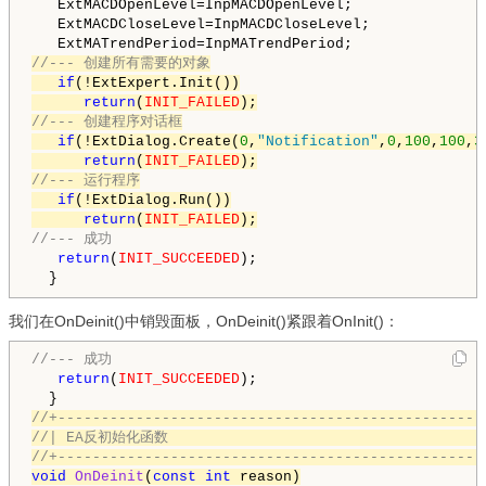
   ExtMACDOpenLevel=InpMACDOpenLevel;

   ExtMACDCloseLevel=InpMACDCloseLevel;

//--- 创建所有需要的对象
if
(!ExtExpert.Init())

return
(
INIT_FAILED
//--- 创建程序对话框
if
(!ExtDialog.Create(
0
,
"Notification"
,
0
,
100
,
100
,
3
return
(
INIT_FAILED
//--- 运行程序
if
(!ExtDialog.Run())

return
(
INIT_FAILED
);
//--- 成功
return
(
INIT_SUCCEEDED
);

我们在OnDeinit()中销毁面板，OnDeinit()紧跟着OnInit()：
//--- 成功
return
(
INIT_SUCCEEDED
);

//+-------------------------------------------------
//| EA反初始化函数                                     
//+-------------------------------------------------
void
OnDeinit
(
const
int
 reason)
