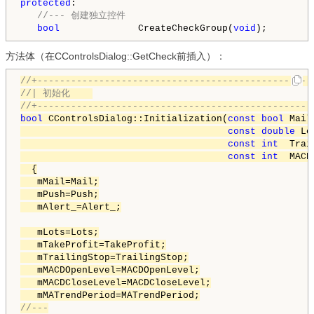
protected
:

//--- 创建独立控件
bool
              CreateCheckGroup(
void
方法体（在CControlsDialog::GetCheck前插入）：
//+-------------------------------------------------
//| 初始化    
//+-------------------------------------------------
bool
 CControlsDialog::Initialization(
const
bool
 Mail
const
double
 Lo
const
int
  Trai
const
int
  MACD
  {

   mMail=Mail;

   mPush=Push;

   mAlert_=Alert_;

   mLots=Lots;

   mTakeProfit=TakeProfit;

   mTrailingStop=TrailingStop;

   mMACDOpenLevel=MACDOpenLevel;

   mMACDCloseLevel=MACDCloseLevel;

//---