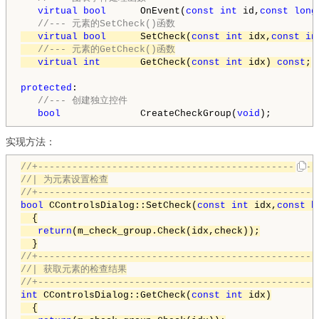
virtual
bool
      OnEvent(
const
int
 id,
const
long
//--- 元素的SetCheck()函数
virtual
bool
      SetCheck(
const
int
 idx,
const
in
//--- 元素的GetCheck()函数
virtual
int
       GetCheck(
const
int
 idx) 
const
;
protected
:

//--- 创建独立控件
bool
              CreateCheckGroup(
void
实现方法：
//+-------------------------------------------------
//| 为元素设置检查
//+-------------------------------------------------
bool
 CControlsDialog::SetCheck(
const
int
 idx,
const
b
  {

return
(m_check_group.Check(idx,check));

//+-------------------------------------------------
//| 获取元素的检查结果
//+-------------------------------------------------
int
 CControlsDialog::GetCheck(
const
int
 idx)

  {
