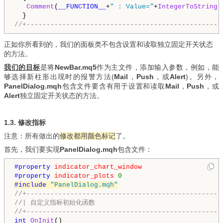
Comment
(
__FUNCTION__
+
" : Value="
+
IntegerToString
(
//+-------------------------------------------------
正如你所看到的，我们的面板类不包含设置和读取独立固定开关状态
的方法。
我们的目标
是将
NewBar.mq5
作为主文件，添加输入参数，例如，能
够选择新柱形出现时的报警方法(
Mail
，
Push
，或
Alert
)。另外，
PanelDialog.mqh
包含文件要含有用于设置和读取
Mail
，
Push
，或
Alert
独立固定开关状态
的方法。
1.3. 修改指标
注意：所有做出的
修改都用颜色标记
了。
首先，我们要实现
PanelDialog.mqh
包含文件：
#property 
indicator_chart_window
#property 
indicator_plots
0
#include 
"PanelDialog.mqh"
//+-------------------------------------------------
//| 自定义指标初始化函数                               
//+-------------------------------------------------
int
OnInit