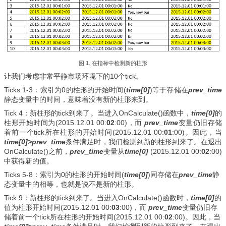
图 1. 在指标中检测新的柱形
让我们考虑非常平静市场环境下的10个tick。
Ticks 1-3：索引为0的柱形的开始时间(
time[0]
)等于存储在
prev_time
静态变量中的时间，意味着没有新的柱形来到。
Tick 4：新柱形的tick到来了。当进入OnCalculate()函数中，
time[0]
的
柱形开始时间为(2015.12.01 00:
02
:00)，而
prev_time
变量仍旧存储
着前一个tick所在柱形的开始时间(2015.12.01 00:
01
:00)。因此，当
time[0]>prev_time
条件满足时，我们检测到新的柱形到来了。在退出
OnCalculate()之前，
prev_time
变量从
time[0]
(2015.12.01 00:
02
:00)
中获得新的值。
Ticks 5-8：索引为0的柱形的开始时间(
time[0]
)同存储在
prev_time
静
态变量中的相等，也就是说不是新的柱形。
Tick 9：新柱形的tick到来了。当进入OnCalculate()函数时，
time[0]
的
值为柱形开始时间(2015.12.01 00:
03
:00)，而
prev_time
变量仍旧存
储着前一个tick所在柱形的开始时间(2015.12.01 00:
02
:00)。因此，当