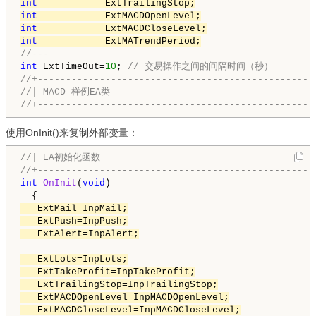
int
int
int
int
            ExtMATrendPeriod;
//---
int
 ExtTimeOut=
10
; 
// 交易操作之间的间隔时间（秒）
//+-------------------------------------------------
//| MACD 样例EA类
//+-------------------------------------------------
使用OnInit()来复制外部变量：
//| EA初始化函数                                      
//+-------------------------------------------------
int
OnInit
(
void
)

   ExtMail=InpMail;

   ExtPush=InpPush;

   ExtAlert=InpAlert;

   ExtLots=InpLots;

   ExtTakeProfit=InpTakeProfit;

   ExtTrailingStop=InpTrailingStop;

   ExtMACDOpenLevel=InpMACDOpenLevel;

   ExtMACDCloseLevel=InpMACDCloseLevel;
