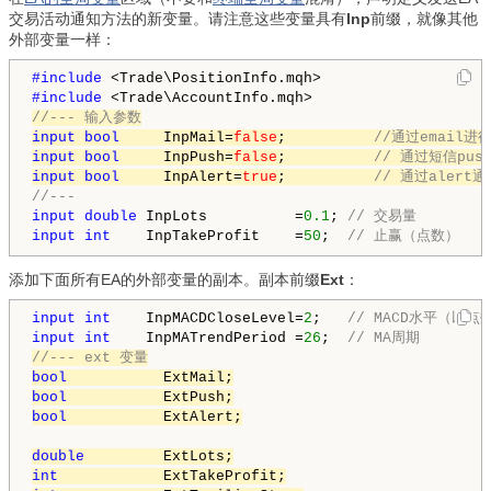
交易活动通知方法的新变量。请注意这些变量具有
Inp
前缀，就像其他
外部变量一样：
#include 
#include 
//--- 输入参数
input
bool
     InpMail=
false
;          
//通过email进
input
bool
     InpPush=
false
;          
// 通过短信pus
input
bool
     InpAlert=
true
;          
// 通过alert通
//---
input
double
 InpLots          =
0.1
; 
// 交易量
input
int
    InpTakeProfit    =
50
;  
// 止赢（点数）
添加下面所有EA的外部变量的副本。副本前缀
Ext
：
input
int
    InpMACDCloseLevel=
2
;   
// MACD水平（以点
input
int
    InpMATrendPeriod =
26
;  
// MA周期
//--- ext 变量
bool
bool
bool
           ExtAlert;

double
int