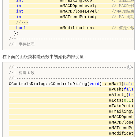
int
               mTrailingStop;       
// 追踪止损
int
               mMACDOpenLevel;      
// MACD
int
               mMACDCloseLevel;     
//MACD结
int
               mMATrendPeriod;      
// MA 周期
//---
bool
              mModification;       
// 值是否改
//+-------------------------------------------------
//| 事件处理                                          
在下面的面板类构造函数中初始化内部变量：
//+-------------------------------------------------
//| 构造函数                                          
//+-------------------------------------------------
CControlsDialog::CControlsDialog(
void
)
 : mMail(
false
                                         mPush(
false
                                         mAlert_(
tru
                                         mLots(
0.1
),

                                         mTakeProfit
                                         mTrailingSt
                                         mMACDOpenLe
                                         mMACDCloseL
                                         mMATrendPer
                                         mModificati