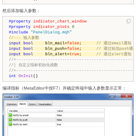
然后添加输入参数：
#property 
indicator_chart_window
#property 
indicator_plots
0
#include 
"PanelDialog.mqh"
//--- 输入参数
input
bool
     bln_mail=
false
;      
// 通过email通知
input
bool
     bln_push=
false
;      
// 通过短信push通
input
bool
     bln_alert=
true
;      
// 通过alert通知
//+-------------------------------------------------
//| 自定义指标初始化函数                               
//+-------------------------------------------------
int
OnInit
编译指标（MetaEditor中按F7）并确定终端中输入参数显示正常：