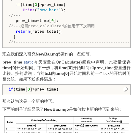
if
(time[
0
]>prev_time)

Print
(
"New bar!"
//---
   prev_time=time[
0
//---返回prev_calculated的值用于下次调用
return
(rates_total);

//+-------------------------------------------------
现在我们深入研究
NewBar.mq5
运作的一些细节。
prev_time
static
今天变量在OnCalculate()函数中声明。此变量保存
time[0]
开始时间。下一步，将
time[0]
开始时间和
prev_time
变量进行
比较。换句话说，当前tick的
time[0]
开始时间和前一个tick的开始时间
相比较
。如果下述条件满足：
if
(time[
0
]>prev_time)
那么认为这是一个新的柱形。
下面的例子详细显示了
NewBar.mq5
是如何检测新的柱形到来的：