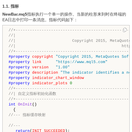
1.1. 指标
NewBar.mq5
指标执行一个单一的操作。当新的柱形来到时在终端的
EA日志中打印一条消息。指标代码如下：
//+-------------------------------------------------
//|                                                 
//|                        Copyright 2015, MetaQuote
//|                                             http
//+-------------------------------------------------
#property 
copyright
"Copyright 2015, MetaQuotes Soft
#property 
link
"https://www.mql5.com"
#property 
version
"1.00"
#property 
description
"The indicator identifies a ne
#property 
indicator_chart_window
#property 
indicator_plots
0
//+-------------------------------------------------
//| 自定义指标初始化函数                               
//+-------------------------------------------------
int
OnInit
()

//--- 指标缓存映射
//---
return
(
INIT_SUCCEEDED
);
