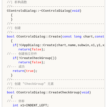
//| 析构函数                                          
//+-------------------------------------------------
CControlsDialog::~CControlsDialog(
void
)

  {

//+-------------------------------------------------
//| 创建                               
//+-------------------------------------------------
bool
 CControlsDialog::Create(
const
long
 chart,
const
  {

if
(!CAppDialog::Create(chart,name,subwin,x1,y1,x2,
return
(
false
//--- 创建独立控件
if
(!CreateCheckGroup())

return
(
false
//--- 成功
return
(
true
);

//+-------------------------------------------------
//| 创建 "CheckGroup" 元素
//+-------------------------------------------------
bool
 CControlsDialog::CreateCheckGroup(
void
)

//--- 坐标
int
 x1=INDENT_LEFT;
