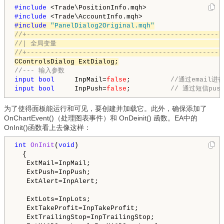
#include 
#include 
#include 
"PanelDialog2Original.mqh"
//+-------------------------------------------------
//| 全局变量                                          
//+-------------------------------------------------
CControlsDialog ExtDialog;
//--- 输入参数
input
bool
     InpMail=
false
;          
//通过email进
input
bool
     InpPush=
false
;          
// 通过短信pus
为了使得面板能运行和可见，要创建并加载它。此外，确保添加了
OnChartEvent()（处理图表事件）和 OnDeinit() 函数。EA中的
OnInit()函数看上去像这样：
int
OnInit
(
void
)

  {

   ExtMail=InpMail;

   ExtPush=InpPush;

   ExtAlert=InpAlert;

   ExtLots=InpLots;

   ExtTakeProfit=InpTakeProfit;

   ExtTrailingStop=InpTrailingStop;
